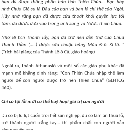
bạn đã được thông phần bản tính Thiên Chúa… Bạn hãy
nhớ Chúa Giê-su là Đầu của bạn và bạn là chi thể của Ngài.
Hãy nhớ rằng bạn đã được cứu thoát khỏi quyền lực tối
tăm, đã được đưa vào trong ánh sáng và Nước Thiên Chúa.
Nhờ Bí tích Thánh Tẩy, bạn đã trở nên đền thờ của Chúa
Thánh Thần (…..) được cứu chuộc bằng Máu Đức Ki-tô
. ”
(Trích bài giảng của Thánh Lê-ô Cả, giáo hoàng)
Ngoài ra, thánh Athanasiô và một số các giáo phụ khác đã
mạnh mẽ khẳng định rằng: “Con Thiên Chúa nhập thể làm
người để con người được trở nên Thiên Chúa” (GLHTCG
460).
Chỉ có tội lỗi mới có thể huỷ hoại giá trị con người
Dù có bị lũ lụt cuốn trôi hết sản nghiệp, dù có làm ăn thua lỗ,
trở thành người trắng tay… thì phẩm chất con người vẫn