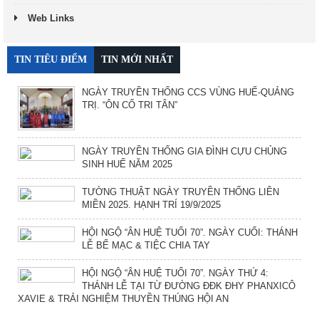
Web Links
TIN TIÊU ĐIỂM
TIN MỚI NHẤT
NGÀY TRUYỀN THỐNG CCS VÙNG HUẾ-QUẢNG
TRỊ. “ÔN CỐ TRI TÂN”
NGÀY TRUYỀN THỐNG GIA ĐÌNH CỰU CHỦNG
SINH HUẾ NĂM 2025
TƯỜNG THUẬT NGÀY TRUYỀN THỐNG LIÊN
MIỀN 2025. HẠNH TRÍ 19/9/2025
HỘI NGỘ “ÂN HUỆ TUỔI 70”. NGÀY CUỐI: THÁNH
LỄ BẾ MẠC & TIỆC CHIA TAY
HỘI NGỘ “ÂN HUỆ TUỔI 70”. NGÀY THỨ 4:
THÁNH LỄ TẠI TỪ ĐƯỜNG ĐĐK ĐHY PHANXICÔ
XAVIE & TRẢI NGHIỆM THUYỀN THÚNG HỘI AN