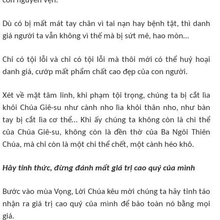
còn nguyên vẹn.
Dù có bị mất mát tay chân vì tai nạn hay bệnh tật, thì danh
giá người ta vẫn không vì thế mà bị sứt mẻ, hao mòn…
Chỉ có tội lỗi và chỉ có tội lỗi mà thôi mới có thể huỷ hoại
danh giá, cướp mất phẩm chất cao đẹp của con người.
Xét về mặt tâm linh, khi phạm tội trọng, chúng ta bị cắt lìa
khỏi Chúa Giê-su như cành nho lìa khỏi thân nho, như bàn
tay bị cắt lìa cơ thể… Khi ấy chúng ta không còn là chi thể
của Chúa Giê-su, không còn là đền thờ của Ba Ngôi Thiên
Chúa, mà chỉ còn là một chi thể chết, một cành héo khô.
Hãy tỉnh thức, đừng đánh mất giá trị cao quý của mình
Bước vào mùa Vọng, Lời Chúa kêu mời chúng ta hãy tỉnh táo
nhận ra giá trị cao quý của mình để bảo toàn nó bằng mọi
giá.