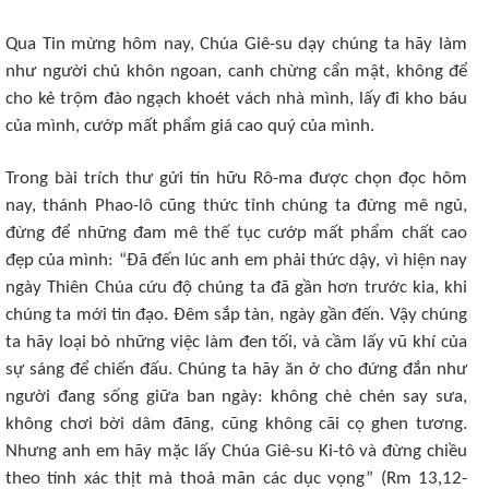
Qua Tin mừng hôm nay, Chúa Giê-su dạy chúng ta hãy làm
như người chủ khôn ngoan, canh chừng cẩn mật, không để
cho kẻ trộm đào ngạch khoét vách nhà mình, lấy đi kho báu
của mình, cướp mất phẩm giá cao quý của mình.
Trong bài trích thư gửi tín hữu Rô-ma được chọn đọc hôm
nay, thánh Phao-lô cũng thức tỉnh chúng ta đừng mê ngủ,
đừng để những đam mê thế tục cướp mất phẩm chất cao
đẹp của mình: “Đã đến lúc anh em phải thức dậy, vì hiện nay
ngày Thiên Chúa cứu độ chúng ta đã gần hơn trước kia, khi
chúng ta mới tin đạo. Đêm sắp tàn, ngày gần đến. Vậy chúng
ta hãy loại bỏ những việc làm đen tối, và cầm lấy vũ khí của
sự sáng để chiến đấu. Chúng ta hãy ăn ở cho đứng đắn như
người đang sống giữa ban ngày: không chè chén say sưa,
không chơi bời dâm đãng, cũng không cãi cọ ghen tương.
Nhưng anh em hãy mặc lấy Chúa Giê-su Ki-tô và đừng chiều
theo tính xác thịt mà thoả mãn các dục vọng” (Rm 13,12-