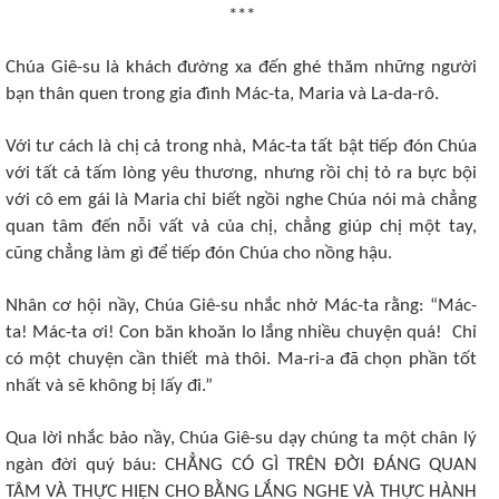
***
Chúa Giê-su là khách đường xa đến ghé thăm những người
bạn thân quen trong gia đình Mác-ta, Maria và La-da-rô.
Với tư cách là chị cả trong nhà, Mác-ta tất bật tiếp đón Chúa
với tất cả tấm lòng yêu thương, nhưng rồi chị tỏ ra bực bội
với cô em gái là Maria chỉ biết ngồi nghe Chúa nói mà chẳng
quan tâm đến nỗi vất vả của chị, chẳng giúp chị một tay,
cũng chẳng làm gì để tiếp đón Chúa cho nồng hậu.
Nhân cơ hội nầy, Chúa Giê-su nhắc nhở Mác-ta rằng: “Mác-
ta! Mác-ta ơi! Con băn khoăn lo lắng nhiều chuyện quá! Chỉ
có một chuyện cần thiết mà thôi. Ma-ri-a đã chọn phần tốt
nhất và sẽ không bị lấy đi.”
Qua lời nhắc bảo nầy, Chúa Giê-su dạy chúng ta một chân lý
ngàn đời quý báu: CHẲNG CÓ GÌ TRÊN ĐỜI ĐÁNG QUAN
TÂM VÀ THỰC HIỆN CHO BẰNG LẮNG NGHE VÀ THỰC HÀNH