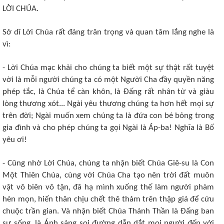
LỜI CHÚA.
Sở dĩ Lời Chúa rất đáng trân trọng và quan tâm lắng nghe là
vì:
- Lời Chúa mạc khải cho chúng ta biết một sự thật rất tuyệt
vời là mỗi người chúng ta có một Người Cha đầy quyền năng
phép tắc, là Chúa tể càn khôn, là Đấng rất nhân từ và giàu
lòng thương xót... Ngài yêu thương chúng ta hơn hết mọi sự
trên đời; Ngài muốn xem chúng ta là đứa con bé bỏng trong
gia đình và cho phép chúng ta gọi Ngài là Áp-ba! Nghĩa là Bố
yêu ơi!
- Cũng nhờ Lời Chúa, chúng ta nhận biết Chúa Giê-su là Con
Một Thiên Chúa, cùng với Chúa Cha tạo nên trời đất muôn
vật vô biên vô tận, đã hạ mình xuống thế làm người phàm
hèn mọn, hiến thân chịu chết thê thảm trên thập giá để cứu
chuộc trần gian. Và nhận biết Chúa Thánh Thần là Đấng ban
sự sống, là Ánh sáng soi đường dẫn dắt mọi người đến với