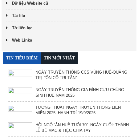
Dữ liệu Website cũ
Tải file
Tờ liên lạc
Web Links
TIN TIÊU ĐIỂM
TIN MỚI NHẤT
NGÀY TRUYỀN THỐNG CCS VÙNG HUẾ-QUẢNG
TRỊ. “ÔN CỐ TRI TÂN”
NGÀY TRUYỀN THỐNG GIA ĐÌNH CỰU CHỦNG
SINH HUẾ NĂM 2025
TƯỜNG THUẬT NGÀY TRUYỀN THỐNG LIÊN
MIỀN 2025. HẠNH TRÍ 19/9/2025
HỘI NGỘ “ÂN HUỆ TUỔI 70”. NGÀY CUỐI: THÁNH
LỄ BẾ MẠC & TIỆC CHIA TAY