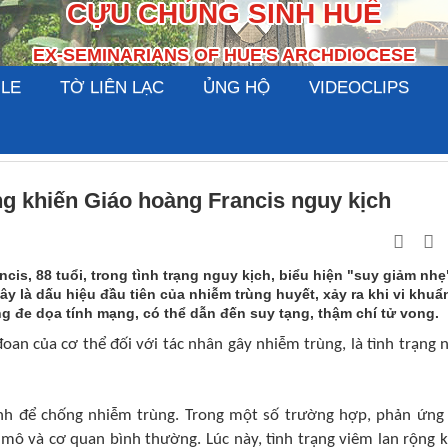
CỰU CHỦNG SINH HUẾ
EX-SEMINARIANS OF HUE'S ARCHDIOCESE
ILE
TỜ LIÊN LẠC
ỦNG HỘ
VIDEOCLIPS
ng khiến Giáo hoàng Francis nguy kịch
cis, 88 tuổi, trong tình trạng nguy kịch, biểu hiện "suy giảm nhẹ
y là dấu hiệu đầu tiên của nhiễm trùng huyết, xảy ra khi vi khuẩ
g đe dọa tính mạng, có thể dẫn đến suy tạng, thậm chí tử vong.
an của cơ thể đối với tác nhân gây nhiễm trùng, là tình trạng 
h để chống nhiễm trùng. Trong một số trường hợp, phản ứng
 mô và cơ quan bình thường. Lúc này, tình trạng viêm lan rộng 