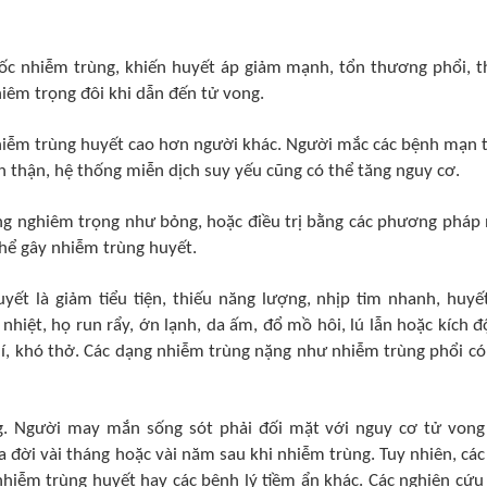
sốc nhiễm trùng, khiến huyết áp giảm mạnh, tổn thương phổi, t
iêm trọng đôi khi dẫn đến tử vong.
hiễm trùng huyết cao hơn người khác. Người mắc các bệnh mạn t
h thận, hệ thống miễn dịch suy yếu cũng có thể tăng nguy cơ.
ơng nghiêm trọng như bỏng, hoặc điều trị bằng các phương pháp
thể gây nhiễm trùng huyết.
ết là giảm tiểu tiện, thiếu năng lượng, nhịp tim nhanh, huyế
nhiệt, họ run rẩy, ớn lạnh, da ấm, đổ mồ hôi, lú lẫn hoặc kích đ
í, khó thở. Các dạng nhiễm trùng nặng như nhiễm trùng phổi có
. Người may mắn sống sót phải đối mặt với nguy cơ tử vong
đời vài tháng hoặc vài năm sau khi nhiễm trùng. Tuy nhiên, các
nhiễm trùng huyết hay các bệnh lý tiềm ẩn khác. Các nghiên cứu