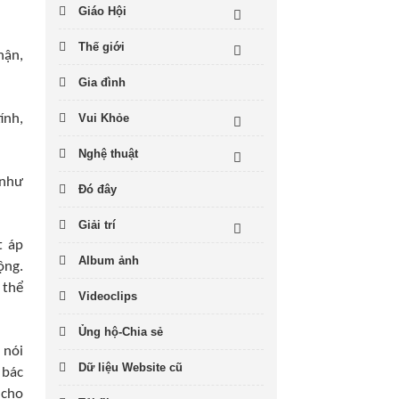
Giáo Hội
Thế giới
hận,
Gia đình
ính,
Vui Khỏe
Nghệ thuật
 như
Đó đây
Giải trí
t áp
Album ảnh
ộng.
 thể
Videoclips
Ủng hộ-Chia sẻ
 nói
Dữ liệu Website cũ
 bác
 cho