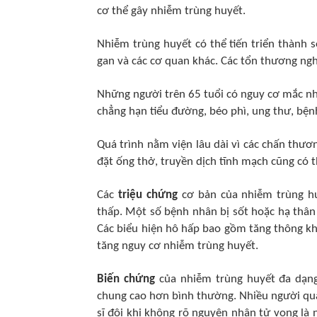
cơ thể gây nhiễm trùng huyết.
Nhiễm trùng huyết có thể tiến triển thành 
gan và các cơ quan khác. Các tổn thương ngh
Những người trên 65 tuổi có nguy cơ mắc n
chẳng hạn tiểu đường, béo phì, ung thư, bện
Quá trình nằm viện lâu dài vì các chấn thư
đặt ống thở, truyền dịch tĩnh mạch cũng có 
Các
triệu chứng
cơ bản của nhiễm trùng huy
thấp. Một số bệnh nhân bị sốt hoặc hạ thân 
Các biểu hiện hô hấp bao gồm tăng thông kh
tăng nguy cơ nhiễm trùng huyết.
Biến chứng
của nhiễm trùng huyết đa dạng
chung cao hơn bình thường. Nhiều người qua 
sĩ đôi khi không rõ nguyên nhân tử vong là 