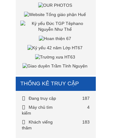
THỐNG KÊ TRUY CẬP
Đang truy cập
187
Máy chủ tìm
4
kiếm
Khách viếng
183
thăm