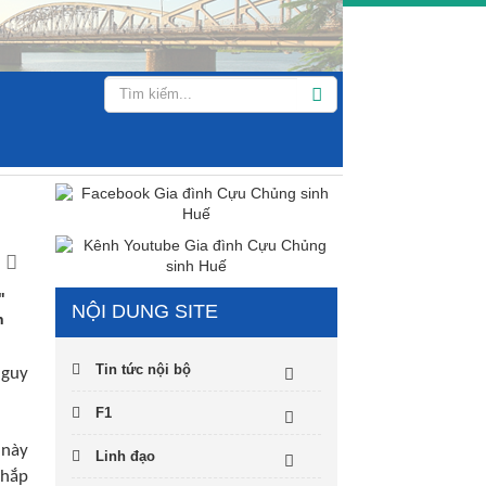
"
NỘI DUNG SITE
n
Tin tức nội bộ
nguy
F1
 này
Linh đạo
khắp