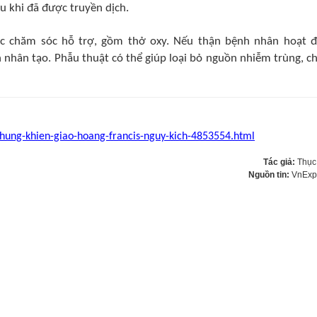
u khi đã được truyền dịch.
c chăm sóc hỗ trợ, gồm thở oxy. Nếu thận bệnh nhân hoạt 
 nhân tạo. Phẫu thuật có thể giúp loại bỏ nguồn nhiễm trùng, c
chung-khien-giao-hoang-francis-nguy-kich-4853554.html
Tác giả:
Thục
Nguồn tin:
VnExp