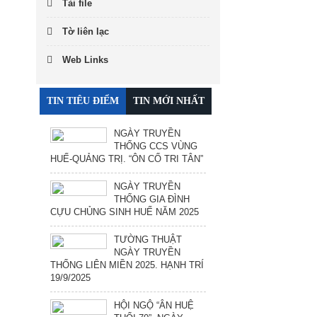
Tải file
Tờ liên lạc
Web Links
TIN TIÊU ĐIỂM
TIN MỚI NHẤT
NGÀY TRUYỀN
THỐNG CCS VÙNG
HUẾ-QUẢNG TRỊ. “ÔN CỐ TRI TÂN”
NGÀY TRUYỀN
THỐNG GIA ĐÌNH
CỰU CHỦNG SINH HUẾ NĂM 2025
TƯỜNG THUẬT
NGÀY TRUYỀN
THỐNG LIÊN MIỀN 2025. HẠNH TRÍ
19/9/2025
HỘI NGỘ “ÂN HUỆ