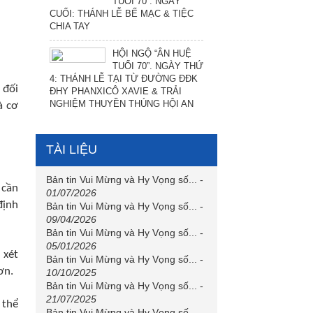
TUỔI 70”. NGÀY
CUỐI: THÁNH LỄ BẾ MẠC & TIỆC
CHIA TAY
HỘI NGỘ “ÂN HUỆ
TUỔI 70”. NGÀY THỨ
4: THÁNH LỄ TẠI TỪ ĐƯỜNG ĐĐK
 đối
ĐHY PHANXICÔ XAVIE & TRẢI
NGHIỆM THUYỀN THÚNG HỘI AN
à cơ
TÀI LIỆU
Bản tin Vui Mừng và Hy Vọng số...
-
 cần
01/07/2026
định
Bản tin Vui Mừng và Hy Vọng số...
-
09/04/2026
Bản tin Vui Mừng và Hy Vọng số...
-
05/01/2026
 xét
Bản tin Vui Mừng và Hy Vọng số...
-
ơn.
10/10/2025
Bản tin Vui Mừng và Hy Vọng số...
-
21/07/2025
 thể
Bản tin Vui Mừng và Hy Vọng số...
-