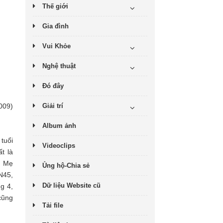
Thế giới
Gia đình
Vui Khỏe
Nghệ thuật
Đó đây
Giải trí
009)
Album ảnh
tuổi
Videoclips
t là
ớ Mẹ
Ủng hộ-Chia sẻ
N45,
Dữ liệu Website cũ
g 4,
cũng
Tải file