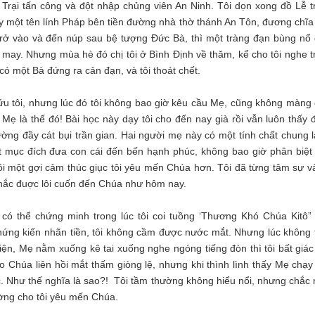
 Trại tấn công và đột nhập chủng viên An Ninh. Tôi dọn xong đồ Lễ t
hấy một tên lính Pháp bên tiền đường nhà thờ thánh An Tôn, đương chĩa
y trở vào và đến núp sau bệ tượng Đức Bà, thì một tràng đạn bùng nổ 
ủi may. Nhưng mùa hè đó chị tôi ở Bình Định về thăm, kể cho tôi nghe 
 có một Bà đứng ra cản đạn, và tôi thoát chết.
cứu tôi, nhưng lúc đó tôi không bao giờ kêu cầu Mẹ, cũng không màng
ẹ là thế đó! Bài học này dạy tôi cho đến nay già rồi vẫn luôn thấy 
ờng đầy cát bụi trần gian. Hai người mẹ này có một tính chất chung l
 một mục đích đưa con cái đến bến hạnh phúc, không bao giờ phân biệt
i một gợi cảm thúc giục tôi yêu mến Chúa hơn. Tôi đã từng tâm sự và
 chắc đuợc lôi cuốn đến Chúa như hôm nay.
g có thể chứng minh trong lúc tôi coi tuồng ‘Thương Khó Chúa Kitô”
 chứng kiến nhãn tiền, tôi không cầm được nước mắt. Nhưng lúc không 
iện, Mẹ nằm xuống kê tai xuống nghe ngóng tiếng đòn thì tôi bất giác
o Chúa liên hồi mắt thấm giòng lệ, nhưng khi thình lình thấy Mẹ chạy
hóc. Như thế nghĩa là sao?! Tôi tầm thường không hiểu nổi, nhưng chắc
ường cho tôi yêu mến Chúa.