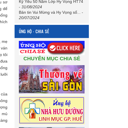
Kỷ Yếu 50 Năm Lớp Hy Vọng HT74
u sơ
-
31/08/2024
ng dế
Bản tin Vui Mừng và Hy Vọng số...
-
uống
20/07/2024
thích
ỦNG HỘ - CHIA SẺ
, mẹ
 ván
ọ tôi
CHUYÊN MỤC CHIA SẺ
 đưa
hống
 lưỡi
 của
không
ượng
m mủ
 càng