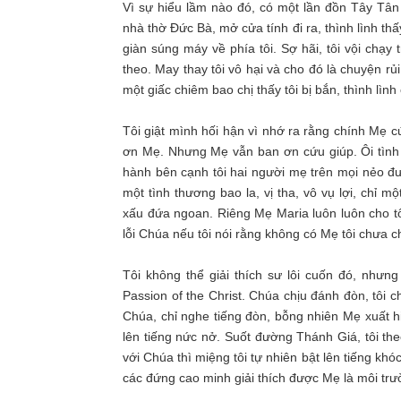
Vì sự hiểu lầm nào đó, có một lần đồn Tây Tân
nhà thờ Đức Bà, mở cửa tính đi ra, thình lình t
giàn súng máy về phía tôi. Sợ hãi, tôi vội chạ
theo. May thay tôi vô hại và cho đó là chuyện r
một giấc chiêm bao chị thấy tôi bị bắn, thình lình
Tôi giật mình hối hận vì nhớ ra rằng chính Mẹ 
ơn Mẹ. Nhưng Mẹ vẫn ban ơn cứu giúp. Ôi tình M
hành bên cạnh tôi hai người mẹ trên mọi nẻo đư
một tình thương bao la, vị tha, vô vụ lợi, chỉ
xấu đứa ngoan. Riêng Mẹ Maria luôn luôn cho tô
lỗi Chúa nếu tôi nói rằng không có Mẹ tôi chưa
Tôi không thể giải thích sư lôi cuốn đó, nhưn
Passion of the Christ. Chúa chịu đánh đòn, tôi
Chúa, chỉ nghe tiếng đòn, bỗng nhiên Mẹ xuất h
lên tiếng nức nở. Suốt đường Thánh Giá, tôi the
với Chúa thì miệng tôi tự nhiên bật lên tiếng k
các đứng cao minh giải thích được Mẹ là môi tr