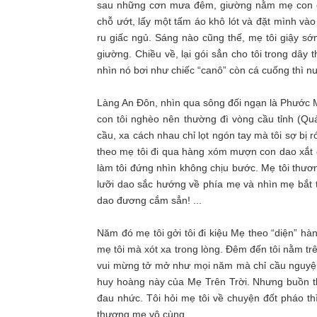
sau những cơn mưa đêm, giường nằm mẹ con chún
chỗ ướt, lấy một tấm áo khô lót và đặt mình vào 
ru giấc ngủ. Sáng nào cũng thế, mẹ tôi giậy sớ
giường. Chiều về, lại gói sẳn cho tôi trong dây
nhìn nó bơi như chiếc “canô” còn cá cuống thì 
Làng An Đôn, nhìn qua sông đối ngạn là Phước M
con tôi nghèo nên thường đì vòng cầu tỉnh (Qu
cầu, xa cách nhau chỉ lọt ngón tay mà tôi sợ bị 
theo mẹ tôi đi qua hàng xóm mượn con dao xắt c
làm tôi đứng nhìn không chịu bước. Mẹ tôi thươn
lưỡi dao sắc hướng về phía mẹ và nhìn mẹ bắt trá
dao đương cắm sẳn! ...
Năm đó mẹ tôi gởi tôi đi kiệu Mẹ theo “diện” hà
mẹ tôi mà xót xa trong lòng. Đêm đến tôi nằm tr
vui mừng tở mở như mọi năm mà chỉ cầu nguyệ
huy hoàng này của Mẹ Trên Trời. Nhưng buồn th
đau nhức. Tôi hỏi mẹ tôi về chuyện đốt pháo thì 
thương mẹ vô cùng.