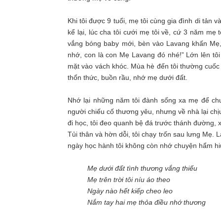
Khi tôi được 9 tuổi, mẹ tôi cùng gia đình di tản 
kể lại, lúc cha tôi cưới mẹ tôi về, cứ 3 năm mẹ
vắng bóng baby mới, bèn vào Lavang khấn Mẹ,
nhớ, con là con Mẹ Lavang đó nhé!” Lớn lên t
mặt vào vách khóc. Mùa hè đến tôi thường cuốc 
thổn thức, buồn rầu, nhớ mẹ dưới đất.
Nhớ lại những năm tôi đành sống xa mẹ để chuẩ
người chiếu cố thương yêu, nhưng về nhà lại chị
đi học, tôi đeo quanh bệ đá trước thánh đường, x
Tủi thân và hờn dỗi, tôi chạy trốn sau lưng Mẹ. 
ngày học hành tôi không còn nhớ chuyện hẩm hi
Mẹ dưới đất tình thương vắng thiếu
Mẹ trên trời tôi níu áo theo
Ngày nào hết kiếp cheo leo
Nắm tay hai mẹ thỏa điều nhớ thương