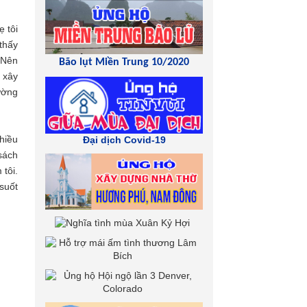
ẹ tôi
 thấy
“Nên
Bão lụt Miền Trung 10/2020
 xây
ường
hiều
Đại dịch Covid-19
sách
 tôi.
 suốt