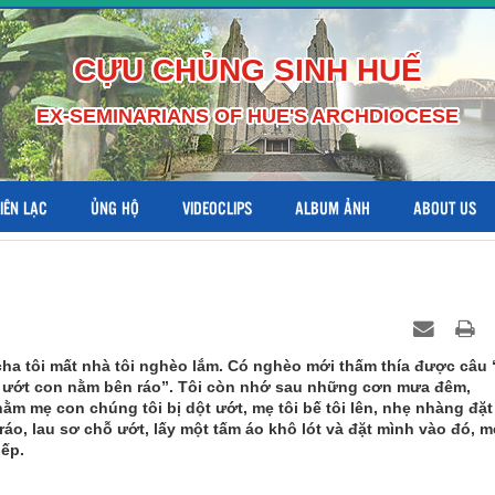
CỰU CHỦNG SINH HUẾ
EX-SEMINARIANS OF HUE'S ARCHDIOCESE
LIÊN LẠC
ỦNG HỘ
VIDEOCLIPS
ALBUM ẢNH
ABOUT US
cha tôi mất nhà tôi nghèo lắm. Có nghèo mới thấm thía được câu
ướt con nằm bên ráo”. Tôi còn nhớ sau những cơn mưa đêm,
ằm mẹ con chúng tôi bị dột ướt, mẹ tôi bế tôi lên, nhẹ nhàng đặt
ráo, lau sơ chỗ ướt, lấy một tấm áo khô lót và đặt mình vào đó, m
iếp.