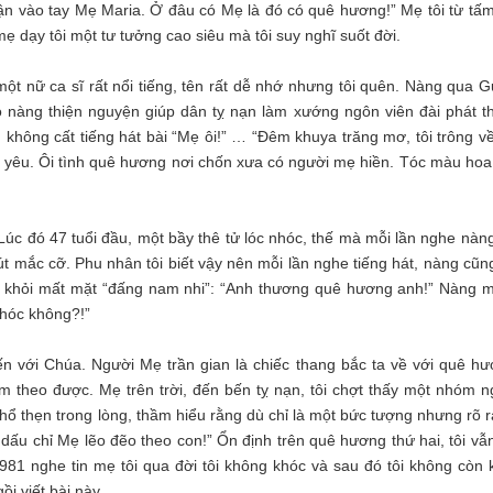
ận vào tay Mẹ Maria. Ở đâu có Mẹ là đó có quê hương!” Mẹ tôi từ tấm
ẹ dạy tôi một tư tưởng cao siêu mà tôi suy nghĩ suốt đời.
một nữ ca sĩ rất nổi tiếng, tên rất dễ nhớ nhưng tôi quên. Nàng qua 
 nàng thiện nguyện giúp dân tỵ nạn làm xướng ngôn viên đài phát t
hông cất tiếng hát bài “Mẹ ôi!” … “Đêm khuya trăng mơ, tôi trông về
ấu yêu. Ôi tình quê hương nơi chốn xưa có người mẹ hiền. Tóc màu hoa
úc đó 47 tuổi đầu, một bầy thê tử lóc nhóc, thế mà mỗi lần nghe nàng
út mắc cỡ. Phu nhân tôi biết vậy nên mỗi lần nghe tiếng hát, nàng cũn
t để khỏi mất mặt “đấng nam nhi”: “Anh thương quê hương anh!” Nàng 
khóc không?!”
 với Chúa. Người Mẹ trần gian là chiếc thang bắc ta về với quê hư
em theo được. Mẹ trên trời, đến bến tỵ nạn, tôi chợt thấy một nhóm n
ổ thẹn trong lòng, thầm hiểu rằng dù chỉ là một bức tượng nhưng rõ r
ấu chỉ Mẹ lẽo đẽo theo con!” Ổn định trên quê hương thứ hai, tôi vẫn
981 nghe tin mẹ tôi qua đời tôi không khóc và sau đó tôi không còn 
ồi viết bài này.