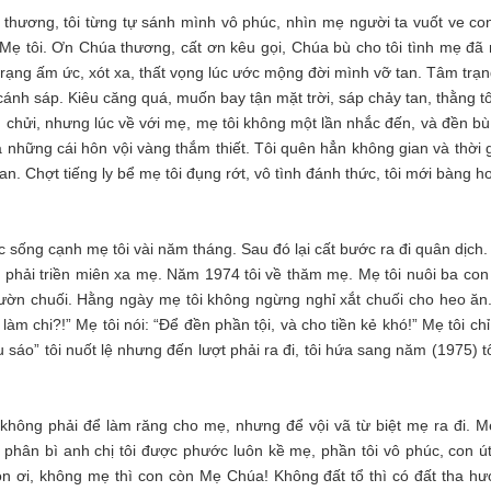
 thương, tôi từng tự sánh mình vô phúc, nhìn mẹ người ta vuốt ve con
Mẹ tôi. Ơn Chúa thương, cất ơn kêu gọi, Chúa bù cho tôi tình mẹ đã 
trạng ấm ức, xót xa, thất vọng lúc ước mộng đời mình vỡ tan. Tâm trạn
cánh sáp. Kiêu căng quá, muốn bay tận mặt trời, sáp chảy tan, thằng tô
ng chửi, nhưng lúc về với mẹ, mẹ tôi không một lần nhắc đến, và đền b
và những cái hôn vội vàng thắm thiết. Tôi quên hẳn không gian và thời 
n. Chợt tiếng ly bể mẹ tôi đụng rớt, vô tình đánh thức, tôi mới bàng 
c sống cạnh mẹ tôi vài năm tháng. Sau đó lại cất bước ra đi quân dịch
i phải triền miên xa mẹ. Năm 1974 tôi về thăm mẹ. Mẹ tôi nuôi ba con
vườn chuối. Hằng ngày mẹ tôi không ngừng nghỉ xắt chuối cho heo ăn.
 chi?!” Mẹ tôi nói: “Để đền phần tội, và cho tiền kẻ khó!” Mẹ tôi chỉ
sáo” tôi nuốt lệ nhưng đến lượt phải ra đi, tôi hứa sang năm (1975) t
không phải để làm răng cho mẹ, nhưng để vội vã từ biệt mẹ ra đi. Mẹ
hân bì anh chị tôi được phước luôn kề mẹ, phần tôi vô phúc, con ú
on ơi, không mẹ thì con còn Mẹ Chúa! Không đất tổ thì có đất tha hư