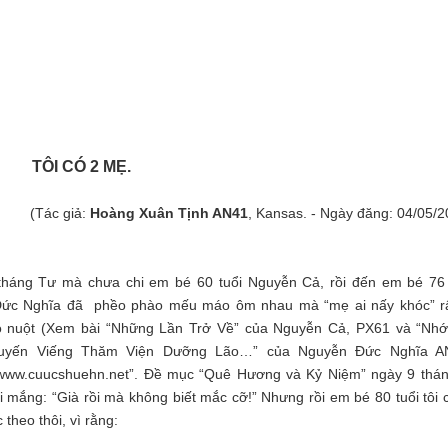
TÔI CÓ 2 MẸ.
(Tác giả:
Hoàng Xuân Tịnh AN41
, Kansas. - Ngày đăng: 04/05/2
tháng Tư mà chưa chi em bé 60 tuổi Nguyễn Cả, rồi đến em bé 76 
ức Nghĩa đã phềo phào mếu máo ôm nhau mà “mẹ ai nấy khóc” rấ
ão nuột (Xem bài “Những Lần Trở Về” của Nguyễn Cả, PX61 và “Nh
uyến Viếng Thăm Viện Dưỡng Lão…” của Nguyễn Đức Nghĩa A
“www.cuucshuehn.net”. Đề mục “Quê Hương và Kỷ Niệm” ngày 9 thán
i mắng: “Già rồi mà không biết mắc cỡ!” Nhưng rồi em bé 80 tuổi tôi 
theo thôi, vì rằng: