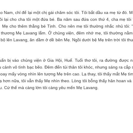
vào Nam, chỉ để lại một chị gái chăm sóc tôi. Tôi bắt dầu xa mẹ từ đó. M
 tôi lại cho cha tôi một đứa bé. Ba năm sau đứa con thứ 4, cha mẹ tôi
 Mẹ cho thêm thằng bé Tịnh. Cho nên mẹ tôi thường nhắc nhủ tôi: 
ôi thương Mẹ Lavang lắm. Ở chủng viện, đêm nhớ mẹ, tôi thường nằm
bộ lên Lavang, ăn dầm ở dề bên Mẹ. Ngồi dưới bệ Mẹ trên trời tôi th
n bị vào chủng viện ở Gia Hội, Huế. Tuổi thơ tôi, ra đường được n
u cảnh vô tình bạc bẽo. Đêm đến tủi thân tôi khóc, nhưng sáng ra cắp 
oay mấy vòng nhìn lên tượng Mẹ trên cao. Lạ thay, tôi thấy mắt Mẹ tìm
Lạ hơn nữa, tôi vẫn thấy Mẹ nhìn theo. Lòng tôi bỗng thấy hân hoan và
u. Cứ thế mà càng lớn tôi càng yêu mến Mẹ Lavang.