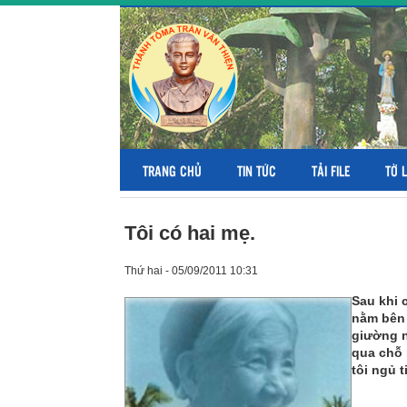
TRANG CHỦ
TIN TỨC
TẢI FILE
TỜ 
Tôi có hai mẹ.
Thứ hai - 05/09/2011 10:31
Sau khi 
nằm bên 
giường n
qua chỗ 
tôi ngủ t