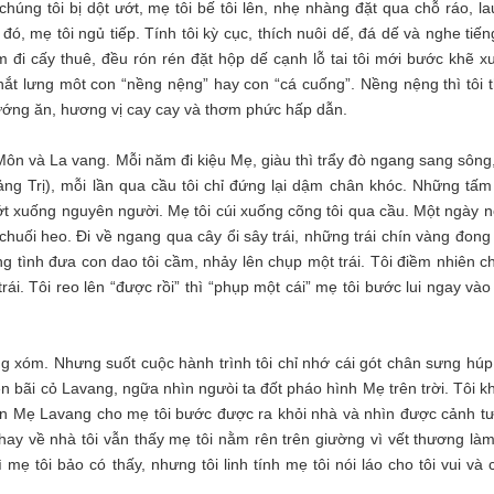
g tôi bị dột ướt, mẹ tôi bế tôi lên, nhẹ nhàng đặt qua chỗ ráo, la
đó, mẹ tôi ngủ tiếp. Tính tôi kỳ cục, thích nuôi dế, đá dế và nghe tiế
m đi cấy thuê, đều rón rén đặt hộp dế cạnh lỗ tai tôi mới bước khẽ x
 thắt lưng môt con “nềng nệng” hay con “cá cuống”. Nềng nệng thì tôi 
nướng ăn, hương vị cay cay và thơm phức hấp dẫn.
ôn và La vang. Mỗi năm đi kiệu Mẹ, giàu thì trẩy đò ngang sang sông
ảng Trị), mỗi lần qua cầu tôi chỉ đứng lại dậm chân khóc. Những tấm
rớt xuống nguyên người. Mẹ tôi cúi xuống cõng tôi qua cầu. Một ngày n
huối heo. Đi về ngang qua cây ổi sây trái, những trái chín vàng đong
g tình đưa con dao tôi cầm, nhảy lên chụp một trái. Tôi điềm nhiên c
i. Tôi reo lên “được rồi” thì “phụp một cái” mẹ tôi bước lui ngay vào
ng xóm. Nhưng suốt cuộc hành trình tôi chỉ nhớ cái gót chân sưng húp
ên bãi cỏ Lavang, ngữa nhìn ngưòi ta đốt pháo hình Mẹ trên trời. Tôi 
n Mẹ Lavang cho mẹ tôi bước được ra khỏi nhà và nhìn được cảnh t
ay về nhà tôi vẫn thấy mẹ tôi nằm rên trên giường vì vết thương là
mẹ tôi bảo có thấy, nhưng tôi linh tính mẹ tôi nói láo cho tôi vui và