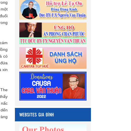
rong
 một
đuổi
trong
 cám
đồng
à có
 đứa
 xin
 The
thấy
 nấc
 dến
WEBSITES GIA ĐÌNH
 ràng