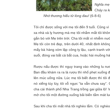
Nghĩa mẹ
Chảy ra k
Nhớ thương hiếu tử lòng đau!
(6-8-6)
Tôi chỉ được sống với mẹ tôi đến 9 tuổi. Cũng v
xa nhà và ly hương mà mẹ tôi nhắm mắt tôi khôn
gắn bó với Mẹ trên trời. Cha tôi mất vì nhiễm nướ
Mẹ tôi còn trẻ đẹp, trên dưới 40, nhất định khôn
mấy bà hàng xóm lập công ty lậu, cạnh tranh v
suối, đóng vai bắt cá bắt cua, hoặc hái muồng há
Rượu nấu được thì ngụy trang vào những lu nướ
Ban đầu khám ra ra là rượu thì nhổ phẹt xuống đấ
lên múc uống nữa. Lúc mẹ tôi biết được thì tôi
nó xiểng túy lúy, tôi vỗ ngực “ta vẫn chưa say”. 
cha cái thành phố Nha Trang trồng gai giữa lộ! 
mở cho tôi một đường xuống bãi biển tắm mát lu
Sau khi cha tôi mất nhà tôi nghèo lắm. Có ngh