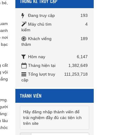
THỐNG KÊ TRUY CẬP
 bé,
Đang truy cập
193
Guam
Máy chủ tìm
4
kiếm
hanh
 nơi
Khách viếng
189
thăm
 bạc
Hôm nay
6,147
 cất
Tháng hiện tại
1,382,649
g vội
Tổng lượt truy
111,253,718
mắng
cập
THÀNH VIÊN
ơng.
gười
Hãy đăng nhập thành viên để
àng:
trải nghiệm đầy đủ các tiện ích
 lâu
trên site
khóc