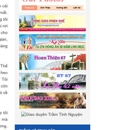
 cái
mất.
g tôi
i rơi
ù cho
gian,
hoàng
. Thế
 heo
 Tôi
 còn
ôi về
 tôi
t mà
ơng.