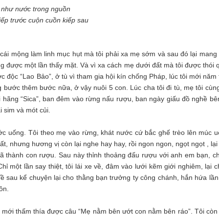
 như nước trong nguồn
iếp trước cuộn cuồn kiếp sau
ì cái mộng làm linh mục hụt mà tôi phải xa mẹ sớm và sau đó lại mang 
g được một lần thấy mặt. Và vì xa cách mẹ dưới đất mà tôi được thói 
c độc “Lao Bảo”, ở tù vì tham gia hội kín chống Pháp, lúc tôi mới năm 
g bước thêm bước nữa, ở vậy nuôi 5 con. Lúc cha tôi đi tù, mẹ tôi cùn
ới hãng “Sica”, ban đêm vào rừng nấu rượu, ban ngày giấu đồ nghề bê
i sim và mót củi.
c uống. Tôi theo mẹ vào rừng, khát nước cứ bắc ghế trèo lên múc u
t, nhưng hương vị còn lại nghe hay hay, rồi ngon ngon, ngọt ngọt , lại
 đã thành con rượu. Sau này thỉnh thoảng đấu rượu với anh em bạn, c
Chỉ một lần say thiệt, tôi lái xe về, đâm vào lưới kẽm giới nghiêm, lại 
Về sau kể chuyện lại cho thằng bạn trưởng ty công chánh, hắn hứa lần
ôn.
èo mới thấm thía được câu “Mẹ nằm bên ướt con nằm bên ráo”. Tôi còn