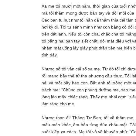
Xa mẹ tôi mười một năm, thời gian của tuổi nhớ
mà tôi thầm mong được bàn tay và đôi môi của 
Các bạn tu hụt như tôi hẳn đã thấm thía cái tâm 
hơi kỳ dị. Tôi tự sánh mình như con bằng có đôi 
trên đất lạnh. Nếu tôi còn cha, chắc cha tôi mắ
tôi bằng hai bàn tay siết chặt, đôi mắt diệu vợi 
nhắm mắt uống lấy giây phút thần tiên mẹ hiến ba
tỉnh dậy.
Nhưng số tôi vẫn cái số xa mẹ. Từ đó tôi chỉ đượ
rồi mang bầy thê tử tha phương cầu thực. Tôi lạ
nái và một bầy heo con. Bắt anh tôi trồng một 
trách mẹ: “Chúng con phụng dưỡng mẹ, sao mẹ làm
lỏng lẻo mấy chiếc răng. Thấy mẹ nhai cơm “siếu 
làm răng cho mẹ.
Nhưng than ôi! Tháng Tư Đen, tôi về thăm mẹ, 
mếu máo khóc, ôm hôn từng đứa cháu một. Tôi p
suốt kiếp xa cách. Mẹ tôi vỗ về khuyên nhủ: “C