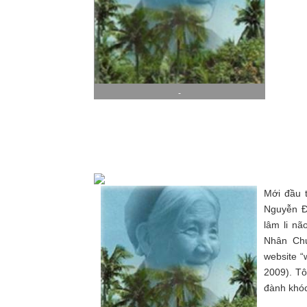
-
Mới đầu 
Nguyễn Đ
lâm li n
Nhân Ch
website 
2009). Tô
đành khóc 