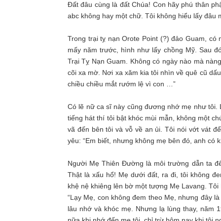
Đất đâu cùng là đất Chúa! Con hãy phú thân ph
abc không hay một chữ. Tôi không hiểu lấy đâu m
Trong trại tỵ nạn Orote Point (?) đảo Guam, có 
mấy năm trước, hình như lấy chồng Mỹ. Sau đó
Trại Tỵ Nạn Guam. Không có ngày nào mà nàng k
cõi xa mờ. Nơi xa xăm kia tôi nhìn về quê cũ d
chiều chiều mắt rướm lệ vì con …”
Có lẽ nữ ca sĩ này cũng đương nhớ mẹ như tôi. L
tiếng hát thí tôi bật khóc mùi mẫn, không một ch
vã đến bên tôi và vỗ về an ủi. Tôi nói vớt vá
yêu: “Em biết, nhưng không mẹ bên đó, anh có 
Người Mẹ Thiên Đường là môi trường dẫn ta đến
Thật là xấu hổ! Mẹ dưới đất, ra đi, tôi không đ
khệ nệ khiêng lên bờ một tượng Mẹ Lavang. Tôi h
“Lạy Mẹ, con không đem theo Mẹ, nhưng đây là d
lâu nhớ và khóc mẹ. Nhưng lạ lùng thay, năm 1
nữa khi nhớ đến mẹ tôi, chỉ trừ hôm nay khi tôi ng