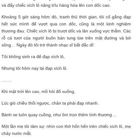
và đẩy chiếc xích lô nặng trĩu hàng hóa lên con dốc cao.
Khoảng 5 giờ sáng hôm đó, tranh thủ thời gian, tôi cố gắng đạp
hết sức mình để vượt qua con dốc, cũng là một kinh nghiệm
thương đau. Chiếc xích lô bị trượt dốc và lăn xuống vực thẳm. Các
rỗ cá tươi của người buôn bán tung túe trên mặt đường và bờ
sông… Ngày đó tôi trở thành nhạc sĩ bất đắc dĩ:
Tôi không sinh ra để đạp xích lô,
Nhưng tôi hôm nay lại đạp xích lô.
…….
Khi mặt trời lên cao, mồ hôi đổ xuống,
Lúc gió chiều thổi ngược, chân ta phải đạp nhanh.
Bánh xe luôn quay cuồng, như ôm trọn thêm tình thương…
Một lần mẹ tôi tâm sự: nhìn con thở hổn hển trên chiếc xích lô, mẹ
chảy nước mắt.