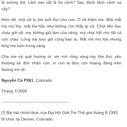
là xương thịt. Làm sao cắt lá lìa cành? Sao đành tách cành xa
cây?
Hôm tết, một nữ tu lớn tuổi thư cho con: O về thăm mẹ. Một mắt
mẹ mù lòa, mắt kia hầu như không còn thầy gì cả. Chút tiền bạc
cháu gởi về, mẹ không giữ làm của riêng, mà chia hết cho tất cả
con cháu. Lòng mẹ bao giờ cũng bao la. Mắt mẹ mù lòa nhưng
lòng mẹ luôn trong sáng.
Cha mẹ và quê hương ơi, xin mở rộng vòng tay tha thứ, yêu
thương và đón nhận con, vì con là đứa con hoang đàng trên
đường trở về.
Nguyễn Cả PX61
, Colorado
Tháng 3-2009
------------------------------------------------
1
[
] Bài hát chính thức của Đại Hội Giới Trẻ Thế giới tháng 8-1993
tổ chức tại Denver, Colorado.