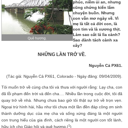
phúc, niềm ủi an, nhưng
cũng chứng kiến lắm
chuyện buồn. Nhưng
con vẫn mơ ngày về. Vì
mẹ là tất cả đời con, là
con tim và là xương thịt.
Làm sao cắt lá lìa cành?
Quê hương.
Sao đành tách cành xa
cây?
NHỮNG LẦN TRỞ VỀ.
Nguyễn Cả PX61.
(Tác giả: Nguyễn Cả PX61, Colorado - Ngày đăng: 09/04/2009).
Tôi muốn trở về cùng cha tôi và thưa với người rằng: Lạy cha, con
đã lỗi phạm đến trời và đến cha…. Nhiều lần trong cuộc đời, tôi đã
quay trở về nhà. Nhưng chưa bao giờ tôi thật sự trở về trọn vẹn.
Ngoại trừ hình hài, hầu như tôi chưa một lần đền đáp công ơn sinh
thành dưỡng dục của mẹ cha và sống xứng đáng là một người
con trung hiếu của gia đình, cách riêng là một người con tốt lành,
1
hữu ích cho Giáo hội và quê hương.(
)