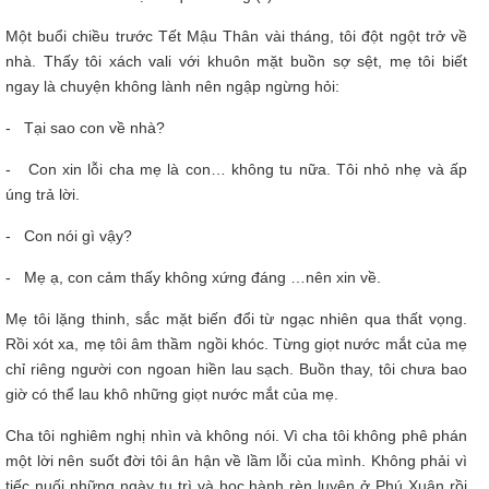
Một buổi chiều trước Tết Mậu Thân vài tháng, tôi đột ngột trở về
nhà. Thấy tôi xách vali với khuôn mặt buồn sợ sệt, mẹ tôi biết
ngay là chuyện không lành nên ngập ngừng hỏi:
- Tại sao con về nhà?
- Con xin lỗi cha mẹ là con… không tu nữa. Tôi nhỏ nhẹ và ấp
úng trả lời.
- Con nói gì vậy?
- Mẹ ạ, con cảm thấy không xứng đáng …nên xin về.
Mẹ tôi lặng thinh, sắc mặt biến đổi từ ngạc nhiên qua thất vọng.
Rồi xót xa, mẹ tôi âm thầm ngồi khóc. Từng giọt nước mắt của mẹ
chỉ riêng người con ngoan hiền lau sạch. Buồn thay, tôi chưa bao
giờ có thể lau khô những giọt nước mắt của mẹ.
Cha tôi nghiêm nghị nhìn và không nói. Vì cha tôi không phê phán
một lời nên suốt đời tôi ân hận về lầm lỗi của mình. Không phải vì
tiếc nuối những ngày tu trì và học hành rèn luyện ở Phú Xuân rồi