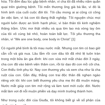
hóa. Tôi đớn đau lúc gặp bệnh nhân, vì cha tôi đã nhiều năm quằn
quại trên giường bệnh. Tôi mến thương ông già bà lão, vì đó là
hình ảnh của cuối cuộc đời tôi. Tôi cầu mong ai ai cũng có công
ăn việc làm, vì bà con tôi đang thất nghiệp. Tôi nguyện chúc mọi
người luôn được an bình hạnh phúc, vì bản thân tôi kinh nghiệm
thăng trầm. Ước mơ thật nhiều và qua lớn lao mà vòng tay ôm
của tôi vô cùng bé nhỏ, hoàn toàn bất lực. Tôi yêu thương tha
nhân, vì “We are one body, one body in Christ”.[1]
Có người phê bình là tôi mau nước mắt. Nhưng con tim có bao giờ
cằn cỗi và già nua. Lâu lắm rồi con dâu tôi đã nhỏ lệ tuôn tràn
trong một bữa ăn gia đình: khi con vừa mở mắt chào đời 3 ngày,
cha con đã vào bệnh viện thăm con, rồi từ dạo đó con mồ côi cha.
Con thiếu tình phụ tử. Nay con thương yêu và xem cha như là cha
ruột của con. Gần đây, thằng con trai độc thân đã nghẹn ngào
riêng với tôi: khi con biết thương yêu cha mẹ thì đã muộn màng.
Nước mắt giúp con tim mở rộng và làm tươi mới cuộc đời. Nước
mắt làm vơi đi nỗi muộn phiền và dạy mình trưởng thành hơn.
Như trong cuộc đời của Giuđa, tôi không biết gì về số phận của