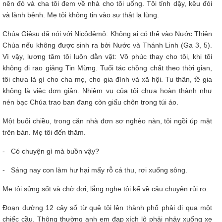
nên đỏ và cha tôi đem về nhà cho tôi uống. Tôi tỉnh dậy, kêu đói
và lành bệnh. Mẹ tôi không tin vào sự thật lạ lùng.
Chúa Giêsu đã nói với Nicôđêmô: Không ai có thể vào Nước Thiên
Chúa nếu không được sinh ra bởi Nước và Thánh Linh (Ga 3, 5).
Vì vậy, lương tâm tôi luôn dằn vặt: Vô phúc thay cho tôi, khi tôi
không đi rao giảng Tin Mừng. Tuổi tác chồng chất theo thời gian,
tôi chưa là gì cho cha mẹ, cho gia đình và xã hội. Tu thân, tề gia
không là việc đơn giản. Nhiệm vụ của tôi chưa hoàn thành như
nén bạc Chúa trao ban đang còn giấu chôn trong túi áo.
Một buổi chiều, trong căn nhà đơn sơ nghèo nàn, tôi ngồi úp mặt
trên bàn. Mẹ tôi đến thăm.
- Có chuyện gì mà buồn vậy?
- Sáng nay con làm hư hại mấy rỗ cá thu, rơi xuống sông.
Mẹ tôi sửng sốt và chờ đợi, lắng nghe tôi kể về câu chuyện rủi ro.
Đoạn đường 12 cây số từ quê tôi lên thành phố phải đi qua một
chiếc cầu. Thông thường anh em đạp xích lô phải nhảy xuống xe