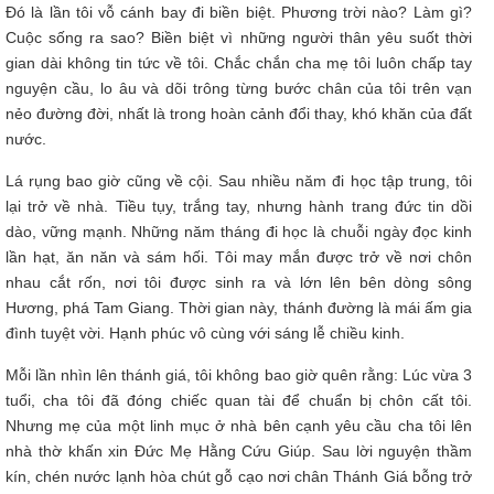
Đó là lần tôi vỗ cánh bay đi biền biệt. Phương trời nào? Làm gì?
Cuộc sống ra sao? Biền biệt vì những người thân yêu suốt thời
gian dài không tin tức về tôi. Chắc chắn cha mẹ tôi luôn chấp tay
nguyện cầu, lo âu và dõi trông từng bước chân của tôi trên vạn
nẻo đường đời, nhất là trong hoàn cảnh đổi thay, khó khăn của đất
nước.
Lá rụng bao giờ cũng về cội. Sau nhiều năm đi học tập trung, tôi
lại trở về nhà. Tiều tụy, trắng tay, nhưng hành trang đức tin dồi
dào, vững mạnh. Những năm tháng đi học là chuỗi ngày đọc kinh
lần hạt, ăn năn và sám hối. Tôi may mắn được trở về nơi chôn
nhau cắt rốn, nơi tôi được sinh ra và lớn lên bên dòng sông
Hương, phá Tam Giang. Thời gian này, thánh đường là mái ấm gia
đình tuyệt vời. Hạnh phúc vô cùng với sáng lễ chiều kinh.
Mỗi lần nhìn lên thánh giá, tôi không bao giờ quên rằng: Lúc vừa 3
tuổi, cha tôi đã đóng chiếc quan tài để chuẩn bị chôn cất tôi.
Nhưng mẹ của một linh mục ở nhà bên cạnh yêu cầu cha tôi lên
nhà thờ khấn xin Đức Mẹ Hằng Cứu Giúp. Sau lời nguyện thầm
kín, chén nước lạnh hòa chút gỗ cạo nơi chân Thánh Giá bỗng trở