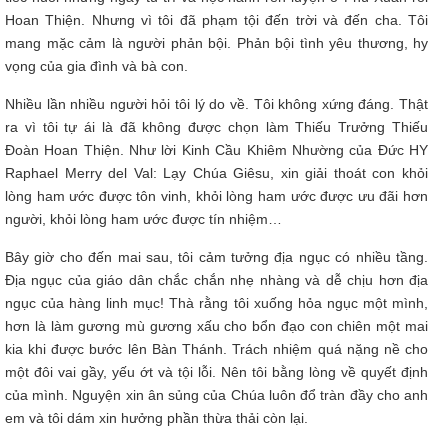
Hoan Thiện. Nhưng vì tôi đã phạm tội đến trời và đến cha. Tôi
mang mặc cảm là người phản bội. Phản bội tình yêu thương, hy
vọng của gia đình và bà con.
Nhiều lần nhiều người hỏi tôi lý do về. Tôi không xứng đáng. Thật
ra vì tôi tự ái là đã không được chọn làm Thiếu Trưởng Thiếu
Đoàn Hoan Thiện. Như lời Kinh Cầu Khiêm Nhường của Đức HY
Raphael Merry del Val: Lạy Chúa Giêsu, xin giải thoát con khỏi
lòng ham ước được tôn vinh, khỏi lòng ham ước được ưu đãi hơn
người, khỏi lòng ham ước được tín nhiệm…
Bây giờ cho đến mai sau, tôi cảm tưởng địa ngục có nhiều tầng.
Địa ngục của giáo dân chắc chắn nhẹ nhàng và dễ chịu hơn địa
ngục của hàng linh mục! Thà rằng tôi xuống hỏa ngục một mình,
hơn là làm gương mù gương xấu cho bổn đạo con chiên một mai
kia khi được bước lên Bàn Thánh. Trách nhiệm quá nặng nề cho
một đôi vai gầy, yếu ớt và tội lỗi. Nên tôi bằng lòng về quyết định
của mình. Nguyện xin ân sủng của Chúa luôn đổ tràn đầy cho anh
em và tôi dám xin hưởng phần thừa thải còn lại.