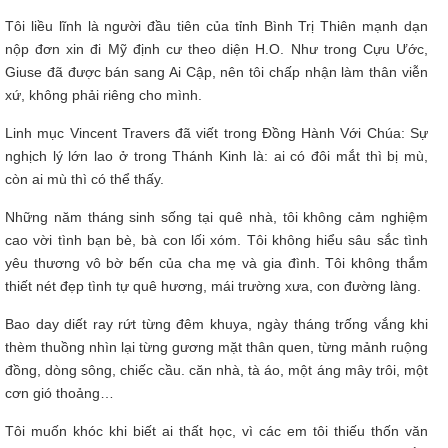
Tôi liều lĩnh là người đầu tiên của tỉnh Bình Trị Thiên mạnh dạn
nộp đơn xin đi Mỹ định cư theo diện H.O. Như trong Cựu Ước,
Giuse đã được bán sang Ai Cập, nên tôi chấp nhận làm thân viễn
xứ, không phải riêng cho mình.
Linh mục Vincent Travers đã viết trong Đồng Hành Với Chúa: Sự
nghịch lý lớn lao ở trong Thánh Kinh là: ai có đôi mắt thì bị mù,
còn ai mù thì có thể thấy.
Những năm tháng sinh sống tại quê nhà, tôi không cảm nghiệm
cao vời tình bạn bè, bà con lối xóm. Tôi không hiểu sâu sắc tình
yêu thương vô bờ bến của cha mẹ và gia đình. Tôi không thắm
thiết nét đẹp tình tự quê hương, mái trường xưa, con đường làng.
Bao day diết ray rứt từng đêm khuya, ngày tháng trống vắng khi
thèm thuồng nhìn lại từng gương mặt thân quen, từng mảnh ruộng
đồng, dòng sông, chiếc cầu. căn nhà, tà áo, một áng mây trôi, một
cơn gió thoảng…
Tôi muốn khóc khi biết ai thất học, vì các em tôi thiếu thốn văn