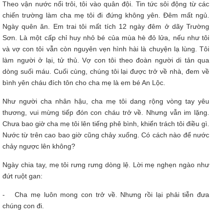
Theo vận nước nổi trôi, tôi vào quân đội. Tin tức sôi động từ các
chiến trường làm cha mẹ tôi đi đứng không yên. Đêm mất ngủ.
Ngày quên ăn. Em trai tôi mất tích 12 ngày đêm ở dãy Trường
Sơn. Là một cấp chỉ huy nhỏ bé của mùa hè đỏ lửa, nếu như tôi
và vợ con tôi vẫn còn nguyên vẹn hình hài là chuyện lạ lùng. Tôi
làm người ở lại, tử thủ. Vợ con tôi theo đoàn người di tản qua
dòng suối máu. Cuối cùng, chúng tôi lại được trở về nhà, đem về
bình yên cháu đích tôn cho cha mẹ là em bé An Lộc.
Như người cha nhân hậu, cha mẹ tôi dang rộng vòng tay yêu
thương, vui mừng tiếp đón con cháu trở về. Nhưng vẫn im lặng.
Chưa bao giờ cha mẹ tôi lên tiếng phê bình, khiển trách tôi điều gì.
Nước từ trên cao bao giờ cũng chảy xuống. Có cách nào để nước
chảy ngược lên không?
Ngày chia tay, mẹ tôi rưng rưng dòng lệ. Lời mẹ nghẹn ngào như
đứt ruột gan:
- Cha mẹ luôn mong con trở về. Nhưng rồi lại phải tiễn đưa
chúng con đi.