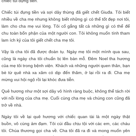
chiếc túi đựng tiền.
Chiếc túi đựng tiền và sợi dây thừng đã giết chết Giuđa. Tôi biết
nhiều về cha mẹ nhưng không biết những gì có thể tốt đẹp nơi tôi,
làm cho cha mẹ vui lòng. Tôi cố gắng tất cả những gì có thể để
chu toàn bổn phận của một người con. Tôi không muốn tính tham
lam ích kỷ của tôi giết chết cha mẹ tôi.
Vậy là cha tôi đã được đoàn tụ. Ngày mẹ tôi một mình qua sau,
cũng là ngày cha tôi chuẩn bị lên bàn mỗ. Đêm Noel tha hương
của mẹ tôi trong bệnh viện. Khách và những người quen thân, bạn
bè từ quê nhà xa xăm có dịp đến thăm, ở lại rồi ra đi. Cha mẹ
mừng vui hội ngộ rồi lại khóc đưa tiễn.
Quê hương như một sợi dây vô hình ràng buộc, không thể tách rời
với nỗi lòng của cha mẹ. Cuối cùng cha mẹ và chúng con cũng đã
trở về nhà.
Ngày tôi về lại quê hương với chiếc quan tài là một ngày thật
buồn, vô cùng ảm đạm. Tôi cúi đầu chịu tội với các em, các cháu
tôi. Chúa thương gọi cha về. Cha tôi đã ra đi và mong muốn yên