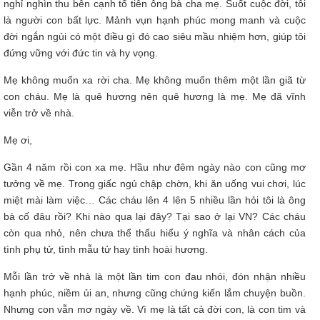
nghỉ nghìn thu bên cạnh tổ tiên ông bà cha mẹ. Suốt cuộc đời, tôi
là người con bất lực. Mảnh vụn hạnh phúc mong manh và cuộc
đời ngắn ngủi có một điều gì đó cao siêu mầu nhiệm hơn, giúp tôi
đứng vững với đức tin và hy vọng.
Mẹ không muốn xa rời cha. Mẹ không muốn thêm một lần giã từ
con cháu. Mẹ là quê hương nên quê hương là mẹ. Mẹ đã vĩnh
viễn trở về nhà.
Mẹ ơi,
Gần 4 năm rồi con xa mẹ. Hầu như đêm ngày nào con cũng mơ
tưởng về mẹ. Trong giấc ngủ chập chờn, khi ăn uống vui chơi, lúc
miệt mài làm việc… Các cháu lên 4 lên 5 nhiều lần hỏi tôi là ông
bà cố đâu rồi? Khi nào qua lại đây? Tại sao ở lại VN? Các cháu
còn qua nhỏ, nên chưa thể thấu hiểu ý nghĩa và nhân cách của
tình phụ tử, tình mẫu tử hay tình hoài hương.
Mỗi lần trở về nhà là một lần tim con đau nhói, đón nhận nhiều
hạnh phúc, niềm ủi an, nhưng cũng chứng kiến lắm chuyện buồn.
Nhưng con vẫn mơ ngày về. Vì mẹ là tất cả đời con, là con tim và