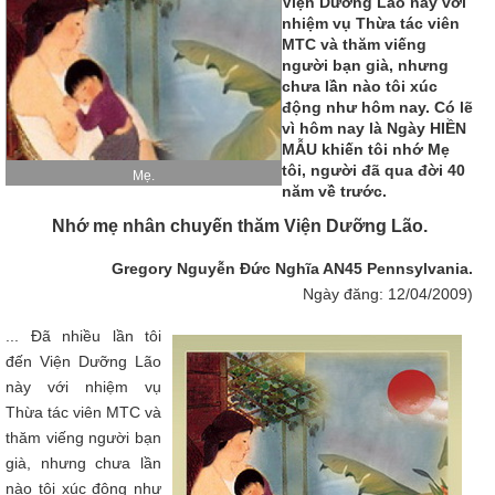
Viện Dưỡng Lão này với
nhiệm vụ Thừa tác viên
MTC và thăm viếng
người bạn già, nhưng
chưa lần nào tôi xúc
động như hôm nay. Có lẽ
vì hôm nay là Ngày HIỀN
MẪU khiến tôi nhớ Mẹ
tôi, người đã qua đời 40
Mẹ.
năm về trước.
Nhớ mẹ nhân chuyến thăm Viện Dưỡng Lão.
Gregory Nguyễn Đức Nghĩa AN45 Pennsylvania.
Ngày đăng: 12/04/2009)
... Đã nhiều lần tôi
đến Viện Dưỡng Lão
này với nhiệm vụ
Thừa tác viên MTC và
thăm viếng người bạn
già, nhưng chưa lần
nào tôi xúc động như