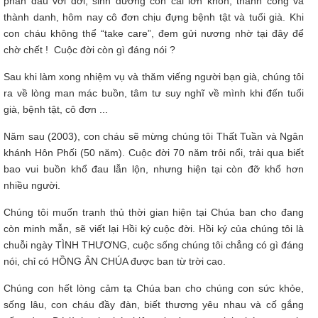
phấn đấu với đời, sinh dưỡng con cái lớn khôn, thành công và
thành danh, hôm nay cô đơn chịu đựng bệnh tật và tuổi già. Khi
con cháu không thể “take care”, đem gửi nương nhờ tại đây để
chờ chết ! Cuộc đời còn gì đáng nói ?
Sau khi làm xong nhiệm vụ và thăm viếng người bạn già, chúng tôi
ra về lòng man mác buồn, tâm tư suy nghĩ về mình khi đến tuổi
già, bệnh tật, cô đơn ...
Năm sau (2003), con cháu sẽ mừng chúng tôi Thất Tuần và Ngân
khánh Hôn Phối (50 năm). Cuộc đời 70 năm trôi nổi, trải qua biết
bao vui buồn khổ đau lẫn lộn, nhưng hiện tại còn đỡ khổ hơn
nhiều người.
Chúng tôi muốn tranh thủ thời gian hiện tại Chúa ban cho đang
còn minh mẫn, sẽ viết lại Hồi ký cuộc đời. Hồi ký của chúng tôi là
chuỗi ngày TÌNH THƯƠNG, cuộc sống chúng tôi chẳng có gì đáng
nói, chỉ có HỒNG ÂN CHÚA được ban từ trời cao.
Chúng con hết lòng cảm tạ Chúa ban cho chúng con sức khỏe,
sống lâu, con cháu đầy đàn, biết thương yêu nhau và cố gắng