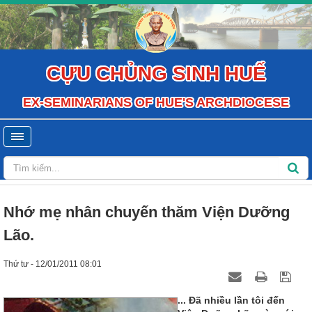
CỰU CHỦNG SINH HUẾ
EX-SEMINARIANS OF HUE'S ARCHDIOCESE
Nhớ mẹ nhân chuyến thăm Viện Dưỡng
Lão.
Thứ tư - 12/01/2011 08:01
... Đã nhiều lần tôi đến