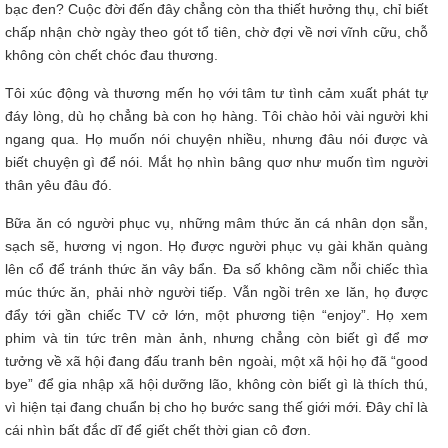
bạc đen? Cuộc đời đến đây chẳng còn tha thiết hưởng thụ, chỉ biết
chấp nhận chờ ngày theo gót tổ tiên, chờ đợi về nơi vĩnh cữu, chỗ
không còn chết chóc đau thương.
Tôi xúc động và thương mến họ với tâm tư tình cảm xuất phát tự
đáy lòng, dù họ chẳng bà con họ hàng. Tôi chào hỏi vài người khi
ngang qua. Họ muốn nói chuyện nhiều, nhưng đâu nói được và
biết chuyện gì để nói. Mắt họ nhìn bâng quơ như muốn tìm người
thân yêu đâu đó.
Bữa ăn có người phục vụ, những mâm thức ăn cá nhân dọn sẵn,
sạch sẽ, hương vị ngon. Họ được người phục vụ gài khăn quàng
lên cổ để tránh thức ăn vây bẩn. Đa số không cầm nỗi chiếc thìa
múc thức ăn, phải nhờ người tiếp. Vẫn ngồi trên xe lăn, họ được
đẩy tới gần chiếc TV cở lớn, một phương tiện “enjoy”. Họ xem
phim và tin tức trên màn ảnh, nhưng chẳng còn biết gì để mơ
tưởng về xã hội đang đấu tranh bên ngoài, một xã hội họ đã “good
bye” để gia nhập xã hội dưỡng lão, không còn biết gì là thích thú,
vì hiện tại đang chuẩn bị cho họ bước sang thế giới mới. Đây chỉ là
cái nhìn bất đắc dĩ để giết chết thời gian cô đơn.