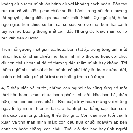
không đủ sức tự mình lăn bánh dù với khoảng cách ngắn. Bàn tay
run run cố vận động cho chiếc xe lăn bánh trong nỗi đau thương
tật nguyền, dáng điệu già nua mòn mõi. Nhiều Cụ ngủ gật, hoặc
ngon giấc trên chiếc xe lăn, cái cổ xiêu vẹo về một bên, hai cánh
tay rời rạc buông thỏng mất cân đối; Những Cụ khác năm co ro
rên xiết trên giường ...
Trên mỗi gương mặt già nua hoặc bệnh tật ấy, trong từng ánh mắt
nhạt nhòa ấy, phản chiếu một tâm tình nhớ thương hoặc đợi chờ,
dù con cháu hoạc ai đó có thương đến thăm mình hay không. Tôi
thầm nghĩ như nói với chính mình: có phải đây là đoạn đường đời,
chính mình cũng sẽ phải trải qua không tránh né được.
4, 5 thập niên về trước, những con người này cũng từng có một
thời hân hoan, chan chứa hạnh phúc tình đời. Nào bạn bè, thân
hữu, nào con cái cháu chắt… Bao cuộc truy hoan mừng vui những
ngày lễ kỷ niệm. Tuổi trẻ tài cao, hạnh phúc, bằng cấp, tiền của,
nhà cao cửa rộng, chẳng thiếu thứ gì ... Còn đâu nữa tuổi thanh
xuân và tinh thần minh mẫn; còn đâu nữa chuỗi ngàyấm áp bên
cạnh vợ hoặc chồng, con cháu. Tuổi già đen bạc hay tình người