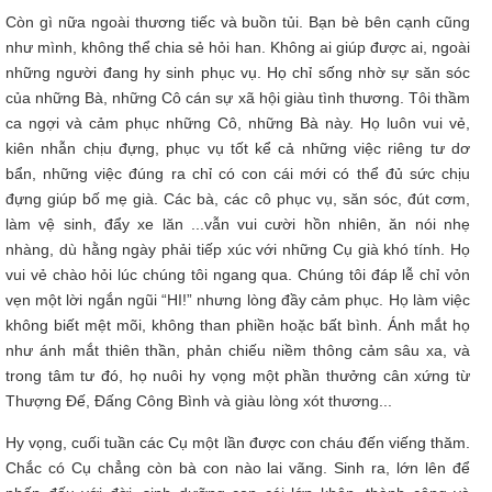
Còn gì nữa ngoài thương tiếc và buồn tủi. Bạn bè bên cạnh cũng
như mình, không thể chia sẻ hỏi han. Không ai giúp được ai, ngoài
những người đang hy sinh phục vụ. Họ chỉ sống nhờ sự săn sóc
của những Bà, những Cô cán sự xã hội giàu tình thương. Tôi thầm
ca ngợi và cảm phục những Cô, những Bà này. Họ luôn vui vẻ,
kiên nhẫn chịu đựng, phục vụ tốt kể cả những việc riêng tư dơ
bẩn, những việc đúng ra chỉ có con cái mới có thể đủ sức chịu
đựng giúp bố mẹ già. Các bà, các cô phục vụ, săn sóc, đút cơm,
làm vệ sinh, đẩy xe lăn ...vẫn vui cười hồn nhiên, ăn nói nhẹ
nhàng, dù hằng ngày phải tiếp xúc với những Cụ già khó tính. Họ
vui vẻ chào hỏi lúc chúng tôi ngang qua. Chúng tôi đáp lễ chỉ vỏn
vẹn một lời ngắn ngũi “HI!” nhưng lòng đầy cảm phục. Họ làm việc
không biết mệt mõi, không than phiền hoặc bất bình. Ánh mắt họ
như ánh mắt thiên thần, phản chiếu niềm thông cảm sâu xa, và
trong tâm tư đó, họ nuôi hy vọng một phần thưởng cân xứng từ
Thượng Đế, Đấng Công Bình và giàu lòng xót thương...
Hy vọng, cuối tuần các Cụ một lần được con cháu đến viếng thăm.
Chắc có Cụ chẳng còn bà con nào lai vãng. Sinh ra, lớn lên để