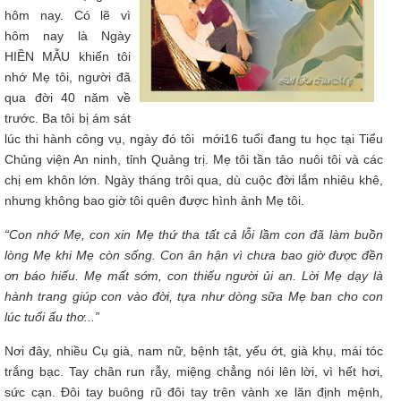
hôm nay. Có lẽ vì
hôm nay là Ngày
HIỀN MẪU khiến tôi
nhớ Mẹ tôi, người đã
qua đời 40 năm về
trước. Ba tôi bị ám sát
lúc thi hành công vụ, ngày đó tôi mới16 tuổi đang tu học tại Tiểu
Chủng viện An ninh, tỉnh Quảng trị. Mẹ tôi tần tảo nuôi tôi và các
chị em khôn lớn. Ngày tháng trôi qua, dù cuộc đời lắm nhiêu khê,
nhưng không bao giờ tôi quên được hình ảnh Mẹ tôi.
“Con nhớ Mẹ, con xin Mẹ thứ tha tất cả lỗi lầm con đã làm buồn
lòng Mẹ khi Mẹ còn sống. Con ân hận vì chưa bao giờ được đền
ơn báo hiếu. Mẹ mất sớm, con thiếu người ủi an. Lời Mẹ dạy là
hành trang giúp con vào đời, tựa như dòng sữa Mẹ ban cho con
lúc tuổi ấu thơ...”
Nơi đây, nhiều Cụ già, nam nữ, bệnh tật, yếu ớt, già khụ, mái tóc
trắng bạc. Tay chân run rẫy, miệng chẳng nói lên lời, vì hết hơi,
sức cạn. Đôi tay buông rũ đôi tay trên vành xe lăn định mệnh,