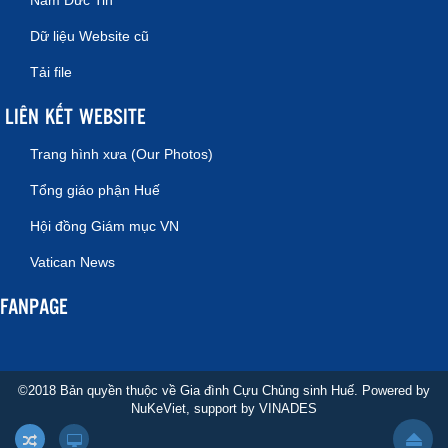
Năm Đức Tin
Dữ liệu Website cũ
Tải file
LIÊN KẾT WEBSITE
Trang hình xưa (Our Photos)
Tổng giáo phận Huế
Hội đồng Giám mục VN
Vatican News
FANPAGE
©2018 Bản quyền thuộc về Gia đình Cựu Chủng sinh Huế. Powered by
NuKeViet
, support by
VINADES