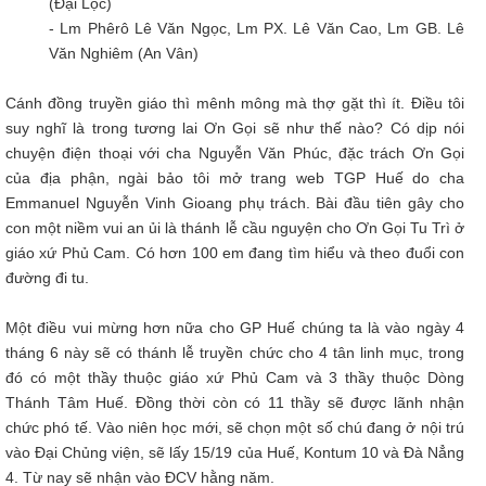
(Đại Lộc)
- Lm Phêrô Lê Văn Ngọc, Lm PX. Lê Văn Cao, Lm GB. Lê
Văn Nghiêm (An Vân)
Cánh đồng truyền giáo thì mênh mông mà thợ gặt thì ít. Điều tôi
suy nghĩ là trong tương lai Ơn Gọi sẽ như thế nào? Có dịp nói
chuyện điện thoại với cha Nguyễn Văn Phúc, đặc trách Ơn Gọi
của địa phận, ngài bảo tôi mở trang web TGP Huế do cha
Emmanuel Nguyễn Vinh Gioang phụ trách. Bài đầu tiên gây cho
con một niềm vui an ủi là thánh lễ cầu nguyện cho Ơn Gọi Tu Trì ở
giáo xứ Phủ Cam. Có hơn 100 em đang tìm hiểu và theo đuổi con
đường đi tu.
Một điều vui mừng hơn nữa cho GP Huế chúng ta là vào ngày 4
tháng 6 này sẽ có thánh lễ truyền chức cho 4 tân linh mục, trong
đó có một thầy thuộc giáo xứ Phủ Cam và 3 thầy thuộc Dòng
Thánh Tâm Huế. Đồng thời còn có 11 thầy sẽ được lãnh nhận
chức phó tế. Vào niên học mới, sẽ chọn một số chú đang ở nội trú
vào Đại Chủng viện, sẽ lấy 15/19 của Huế, Kontum 10 và Đà Nẳng
4. Từ nay sẽ nhận vào ĐCV hằng năm.