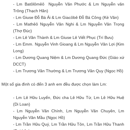
- Lm Batôlômêô Nguyễn Văn Phước & Lm Nguyễn văn
Trông (Thạch Hãn)
- Lm Giuse Đỗ Bá Ái & Lm Giacôbê Đỗ Bá Công (Kẻ Văn)
- Lm Mathêô Nguyễn Văn Nghi & Lm Nguyễn Văn Trọng
(Thợ Đúc)
- Lm Lê Văn Thành & Lm Giuse Lê Viết Phục (Trí Bưu)
- Lm Emm. Nguyễn Vinh Gioang & Lm Nguyễn Văn Lợi (Kim
Long)
- Lm Dương Quang Niệm & Lm Dương Quang Đức (Giáo xứ
DCCT)
- Lm Trương Văn Thường & Lm Trương Văn Quy (Ngọc Hồ)
Một số gia đình có đến 3 anh em đều được chọn làm Lm:
- Lm Lê Hữu Luyến, Đức cha Lê Hữu Từ, Lm Lê Hữu Huệ
(Di Loan)
- Lm Nguyễn Văn Chính, Lm Nguyễn Văn Chuyên, Lm
Nguyễn Văn Mầu (Ngọc Hồ)
- Lm Trần Hữu Quý, Lm Trần Hữu Tôn, Lm Trần Hữu Thanh