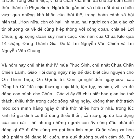
là Đức Tổng Giám Mục, vị chủ chăn khả kính đã chủ sự đêm canh
thức thánh lễ Phục Sinh. Ngài luôn gắn bó và chăn dắt doàn chiên
vượt qua những khó khăn của thời thế, trong hoàn cảnh xã hội
hiện tại…Hơn nữa, còn có hai linh mục, hai người con của giáo xứ
từ phương xa về để cùng hiệp thông với cộng đoàn, chia sẻ Lời
Chúa, giúp cộng đoàn suy niệm cuộc khổ nạn của Chúa Kitô qua
14 chặng Đàng Thánh Giá. Đó là Lm Nguyễn Văn Chiến và Lm
Nguyễn Văn Chung.
Và hôm nay chủ nhật thứ IV mùa Phục Sinh, chủ nhật Chúa Chăn
Chiên Lành. Giáo Hội dùng ngày này để đặc biệt cầu nguyện cho
Ơn Thiên Triệu, Ơn Gọi tu trì. Con lại nghĩ đến ngày xưa, các
“Ông bà Cố “đã chịu thương chịu khó, tận tụy, hy sinh, vất vả để
dâng con mình cho Chúa. Các vị ấy đã chịu biết bao gian lao thử
thách, thiếu thốn trong cuộc sống hằng ngày, không than thở trách
móc con mình hằng ngày ở nhà thờ nhiều hơn ở nhà, trong lúc
kinh tế gia đình có thể đang thiếu thốn, cần sự giúp đỡ lao động
của con cái. Thế nhưng những người con ấy cũng đâu phải dễ
dàng gì để đi đến cùng ơn gọi làm linh mục. Cuộc sống xa hoa
phù phiếm dễ dàng lôi cuốn, ma quỷ thường xuyên cám dỗ. Tuy