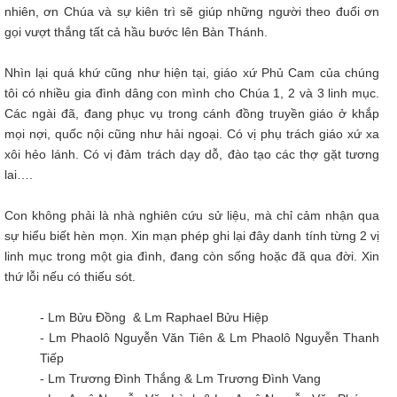
nhiên, ơn Chúa và sự kiên trì sẽ giúp những người theo đuổi ơn
gọi vượt thắng tất cả hầu bước lên Bàn Thánh.
Nhìn lại quá khứ cũng như hiện tại, giáo xứ Phủ Cam của chúng
tôi có nhiều gia đình dâng con mình cho Chúa 1, 2 và 3 linh mục.
Các ngài đã, đang phục vụ trong cánh đồng truyền giáo ở khắp
mọi nợi, quốc nội cũng như hải ngoại. Có vị phụ trách giáo xứ xa
xôi hẻo lánh. Có vị đảm trách dạy dỗ, đào tạo các thợ gặt tương
lai….
Con không phải là nhà nghiên cứu sử liệu, mà chỉ cảm nhận qua
sự hiểu biết hèn mọn. Xin mạn phép ghi lại đây danh tính từng 2 vị
linh mục trong một gia đình, đang còn sống hoặc đã qua đời. Xin
thứ lỗi nếu có thiếu sót.
- Lm Bửu Đồng & Lm Raphael Bửu Hiệp
- Lm Phaolô Nguyễn Văn Tiên & Lm Phaolô Nguyễn Thanh
Tiếp
- Lm Trương Đình Thắng & Lm Trương Đình Vang