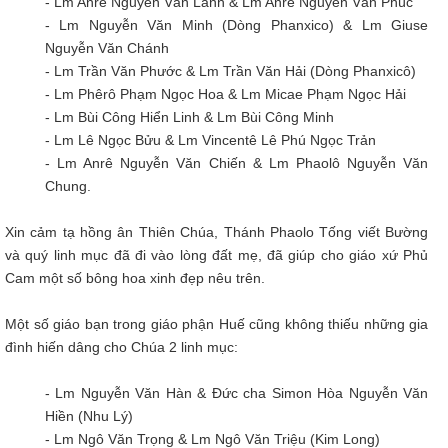
- Lm Anrê Nguyễn Văn Lành & Lm Anrê Nguyễn Văn Phúc
- Lm Nguyễn Văn Minh (Dòng Phanxico) & Lm Giuse
Nguyễn Văn Chánh
- Lm Trần Văn Phước & Lm Trần Văn Hải (Dòng Phanxicô)
- Lm Phêrô Phạm Ngọc Hoa & Lm Micae Phạm Ngọc Hải
- Lm Bùi Công Hiển Linh & Lm Bùi Công Minh
- Lm Lê Ngọc Bửu & Lm Vincentê Lê Phú Ngọc Trản
- Lm Anrê Nguyễn Văn Chiến & Lm Phaolô Nguyễn Văn
Chung.
Xin cảm tạ hồng ân Thiên Chúa, Thánh Phaolo Tống viết Bường
và quý linh mục đã đi vào lòng đất mẹ, đã giúp cho giáo xứ Phủ
Cam một số bông hoa xinh đẹp nêu trên.
Một số giáo bạn trong giáo phận Huế cũng không thiếu những gia
đình hiến dâng cho Chúa 2 linh mục:
- Lm Nguyễn Văn Hàn & Đức cha Simon Hòa Nguyễn Văn
Hiền (Nhu Lý)
- Lm Ngô Văn Trọng & Lm Ngô Văn Triệu (Kim Long)