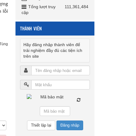
ượng
Tổng lượt truy
111,361,484
 lỗi
cập
THÀNH VIÊN
 Tùng
Hãy đăng nhập thành viên để
trải nghiệm đầy đủ các tiện ích
trên site
Đăng nhập