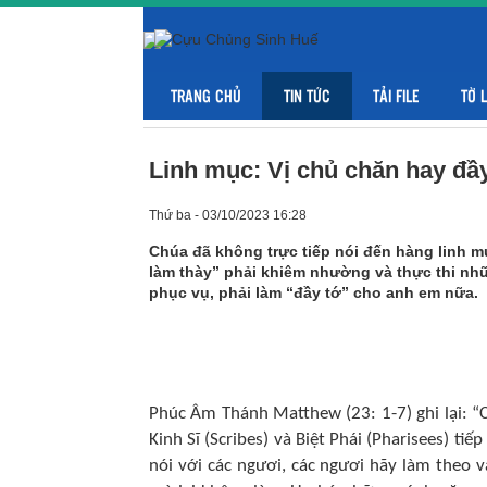
TRANG CHỦ
TIN TỨC
TẢI FILE
TỜ 
Linh mục: Vị chủ chăn hay đầ
Thứ ba - 03/10/2023 16:28
Chúa đã không trực tiếp nói đến hàng linh 
làm thày” phải khiêm nhường và thực thi nh
phục vụ, phải làm “đầy tớ” cho anh em nữa.
Phúc Âm Thánh Matthew (23: 1-7) ghi lại: “
Kinh Sĩ (Scribes) và Biệt Phái (Pharisees) ti
nói với các ngươi, các ngươi hãy làm theo v