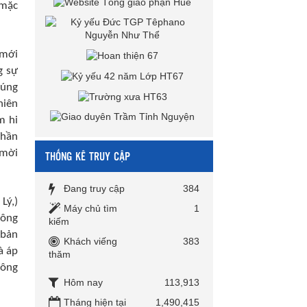
 mặc
 mới
g sự
húng
hiên
m hi
Thần
 mời
THỐNG KÊ TRUY CẬP
Đang truy cập
384
Lý,)
Máy chủ tìm
1
tông
kiếm
 bản
Khách viếng
383
à áp
thăm
hông
Hôm nay
113,913
Tháng hiện tại
1,490,415