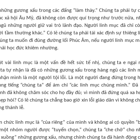
ì những gương xấu trong các đấng “làm thày.” Chúng ta phải tự 
các xã hội Âu Mỹ, đã không còn được quí trọng như trước nữa, n
ngũ những người giữ vai trò lãnh đạo. Người linh mục đã chỉ cò
tầm thường khác.” Có lẽ chúng ta phải tái xác định sự thiêng l
chúng ta muốn đi đúng đường lối Phúc Âm, nếu người linh mục 
 phải học đức khiêm nhường.
vài linh mục là một vấn đề hết sức tế nhị, chúng ta e ngại 
 ta tự nhận là đã có những gương xấu trong hàng ngũ các linh 
 nhận mình là một người tội lỗi. Là một người đang đứng trong 
dùng tiếng “chúng ta” để ám chỉ “các linh mục chúng mình.” Ðã
mình đã không chăm sóc cho họ đầy đủ; vì mình đã đứng quá xa họ
 hẹp hòi? Có lẽ chúng ta chẳng bao giờ xin lỗi giáo dân vì không c
ng thánh lễ.
 chức linh mục là “của riêng” của mình và không ai có quyền “
à một nhóm người được “tuyển chọn,” chúng ta “che chở” cho n
hìm xuồng” những gương xấu, nhưng chính chúng ta đã hành động 