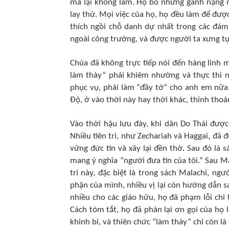
mà lại không làm. Họ bó những gánh nặng m
lay thử. Mọi việc của họ, họ đều làm để được
thích ngồi chỗ danh dự nhất trong các đám
ngoài công trường, và được người ta xưng tụn
Chúa đã không trực tiếp nói đến hàng linh
làm thày” phải khiêm nhường và thực thi n
phục vụ, phải làm “đầy tớ” cho anh em nữa.
Ðộ, ở vào thời này hay thời khác, thỉnh tho
Vào thời hậu lưu đày, khi dân Do Thái được
Nhiều tiên tri, như Zechariah và Haggai, đã
vững đức tin và xây lại đền thờ. Sau đó là s
mang ý nghĩa “người đưa tin của tôi.” Sau Ma
tri này, đặc biệt là trong sách Malachi, ng
phận của mình, nhiều vị lại còn hướng dẫn s
nhiều cho các giáo hữu, họ đã phạm lỗi ch
Cách tóm tắt, họ đã phản lại ơn gọi của họ 
khinh bỉ, và thiên chức “làm thày” chỉ còn là