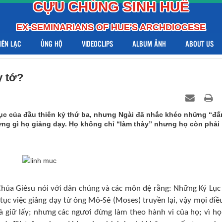
CỰU CHỦNG SINH HUẾ
EX-SEMINARIANS OF HUE'S ARCHDIOCESE
LIÊN LẠC
ỦNG HỘ
VIDEOCLIPS
ALBUM ẢNH
ABOUT US
y tớ?
mục của đầu thiên kỷ thứ ba, nhưng Ngài đã nhắc khéo những “đ
ững gì họ giảng dạy. Họ không chỉ “làm thày” nhưng họ còn phải
Chúa Giêsu nói với dân chúng và các môn đệ rằng: Những Ký Lục
ếp tục việc giảng dạy từ ông Mô-Sê (Moses) truyền lại, vậy mọi điề
à giữ lấy; nhưng các ngươi đừng làm theo hành vi của họ; vì họ