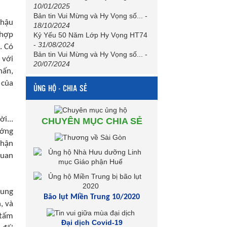
10/01/2025
Bản tin Vui Mừng và Hy Vọng số...
-
“hậu
18/10/2024
 hợp
Kỷ Yếu 50 Năm Lớp Hy Vọng HT74
-
31/08/2024
. Có
Bản tin Vui Mừng và Hy Vọng số...
-
 với
20/07/2024
hấn,
 của
ỦNG HỘ - CHIA SẺ
i...
CHUYÊN MỤC CHIA SẺ
ướng
phận
quan
rung
Bão lụt Miền Trung 10/2020
, và
 tấm
Đại dịch Covid-19