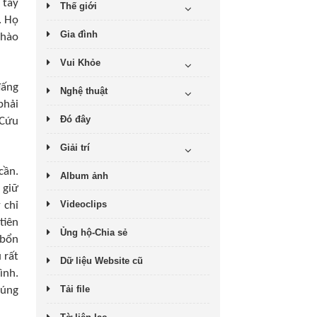
 tay
Thế giới
. Họ
Gia đình
chào
Vui Khỏe
đấng
Nghệ thuật
phải
Đó đây
 Cứu
Giải trí
cần.
Album ảnh
 giữ
Videoclips
 chỉ
tiên
Ủng hộ-Chia sẻ
 bổn
 rất
Dữ liệu Website cũ
ình.
Tải file
húng