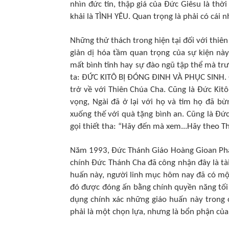
nhìn đức tin, thập giá của Ðức Giêsu là thờ
khải là TÌNH YÊU. Quan trọng là phải có cái n
Những thử thách trong hiện tại đối với thiên
giản dị hóa tầm quan trọng của sự kiện nà
mất bình tĩnh hay sự đào ngũ tập thể mà tr
ta: ÐỨC KITÔ BỊ ÐÓNG ÐINH VÀ PHỤC SINH. Ðâ
trở về với Thiên Chúa Cha. Cũng là Ðức Ki
vọng, Ngài đã ở lại với họ và tim họ đã bừ
xuống thế với quà tặng bình an. Cũng là Ðức
gọi thiết tha: “Hãy đến mà xem...Hãy theo Th
Năm 1993, Ðức Thánh Giáo Hoàng Gioan Phaol
chính Ðức Thánh Cha đã công nhận đây là tài
huấn này, người linh mục hôm nay đã có mộ
đó được đóng ấn bằng chính quyền năng tối 
dụng chính xác những giáo huấn này trong 
phải là một chọn lựa, nhưng là bổn phận của