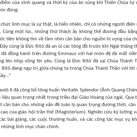
i điểm của vinh quang và thời kỳ của ân sủng khi Thiên Chúa tự
hìn đúng.
 chức linh mục là sự thật, là hiển nhiên, chỉ có những người điên
y. Cùng một lúc, những thử thách ấy không thể đương đầu bằn
ước tiên không tìm về tầm nhìn căn bản cho nguồn hi vọng của c
y cũng là Ðức Kitô đã an ủi các tông đồ trước khi Ngài thăng t
tô đã đồng hành trên đường Emmaus với hai môn đệ đã mất niề
ng lên nhịp sống tin yêu. Cũng là Ðức Kitô đã sai Chúa Thánh 
 Kitô đang ngự trị giữa chúng ta trong Chúa Thánh Thần với lời
ầy...”
ô II đã công bố tông huấn Veritatis Splendor (Ánh Quang Chân 
 liệu quan trọng nhất trong triều đại Giáo Hoàng của ngài. Qua 
t căn bản cho những vấn đề luân lý quan trọng đương thời, căn
cao của giáo hội trần thế (Magisterium). Nghiên cứu kỹ lưỡng v
các bài giảng, các cuộc thường huấn, và các công tác mục vụ k
 những linh mục chân chính.