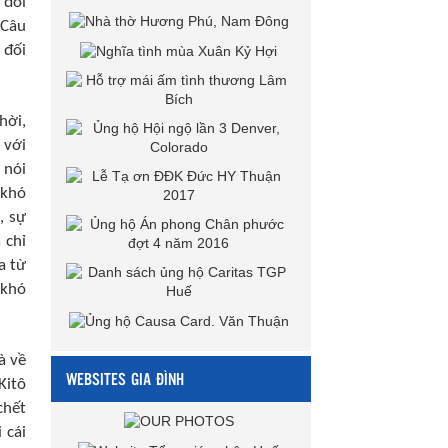
 đối
 Câu
 đối
hời,
 với
 nói
 khó
, sự
 chỉ
a từ
 khó
à về
WEBSITES GIA ĐÌNH
Kitô
chết
 cái