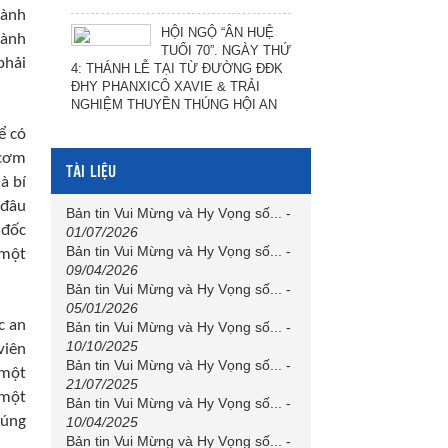
hành
HỘI NGỘ “ÂN HUỆ
hành
TUỔI 70”. NGÀY THỨ
phải
4: THÁNH LỄ TẠI TỪ ĐƯỜNG ĐĐK
ĐHY PHANXICÔ XAVIE & TRẢI
NGHIỆM THUYỀN THÚNG HỘI AN
ể có
 cơm
TÀI LIỆU
à bí
 đâu
Bản tin Vui Mừng và Hy Vọng số...
-
 đốc
01/07/2026
Bản tin Vui Mừng và Hy Vọng số...
-
 một
09/04/2026
Bản tin Vui Mừng và Hy Vọng số...
-
05/01/2026
c an
Bản tin Vui Mừng và Hy Vọng số...
-
10/10/2025
viên
Bản tin Vui Mừng và Hy Vọng số...
-
 một
21/07/2025
 một
Bản tin Vui Mừng và Hy Vọng số...
-
húng
10/04/2025
Bản tin Vui Mừng và Hy Vọng số...
-