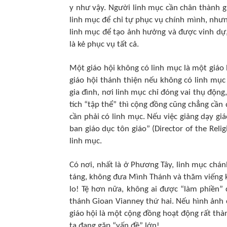
y như vậy. Người linh mục cần chân thành g
linh mục để chỉ tự phục vụ chính mình, nhưn
linh mục để tạo ảnh hưởng và được vinh dự,
là kẻ phục vụ tất cả.
Một giáo hội không có linh mục là một giáo 
giáo hội thánh thiện nếu không có linh mụ
gia đình, nơi linh mục chỉ đóng vai thụ động, 
tích “tập thể” thì cộng đồng cũng chẳng cần
cần phải có linh mục. Nếu việc giảng dạy 
ban giáo dục tôn giáo” (Director of the Rel
linh mục.
Có nơi, nhất là ở Phương Tây, linh mục chá
táng, không đưa Mình Thánh và thăm viếng kẻ 
lo! Tệ hơn nữa, không ai được “làm phiền” 
thánh Gioan Vianney thứ hai. Nếu hình ảnh 
giáo hội là một cộng đồng hoạt động rất thà
ta đang gặp “vấn đề” lớn!