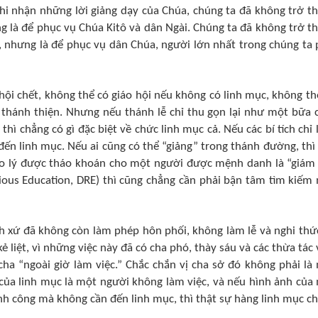
hi nhận những lời giảng dạy của Chúa, chúng ta đã không trở t
g là để phục vụ Chúa Kitô và dân Ngài. Chúng ta đã không trở t
 nhưng là để phục vụ dân Chúa, người lớn nhất trong chúng ta 
hội chết, không thể có giáo hội nếu không có linh mục, không th
c thánh thiện. Nhưng nếu thánh lễ chỉ thu gọn lại như một bữa
thì chẳng có gì đặc biệt về chức linh mục cả. Nếu các bí tích chỉ l
 đến linh mục. Nếu ai cũng có thể “giảng” trong thánh đường, thì
giáo lý được tháo khoán cho một người được mệnh danh là “giám
igious Education, DRE) thì cũng chẳng cần phải bận tâm tìm kiếm
nh xứ đã không còn làm phép hôn phối, không làm lễ và nghi thứ
liệt, vì những việc này đã có cha phó, thày sáu và các thừa tác 
cha “ngoài giờ làm việc.” Chắc chắn vị cha sở đó không phải là
của linh mục là một người không làm việc, và nếu hình ảnh của
nh công mà không cần đến linh mục, thì thật sự hàng linh mục c