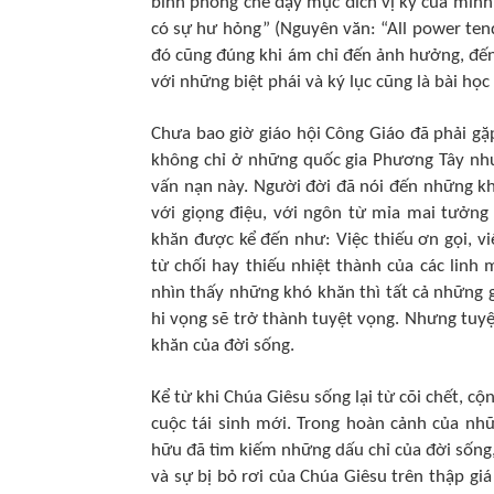
bình phong che đậy mục đích vị kỷ của mình.
có sự hư hỏng” (Nguyên văn: “All power tend
đó cũng đúng khi ám chỉ đến ảnh hưởng, đến
với những biệt phái và ký lục cũng là bài họ
Chưa bao giờ giáo hội Công Giáo đã phải gặ
không chỉ ở những quốc gia Phương Tây nhưng ca
vấn nạn này. Người đời đã nói đến những
với giọng điệu, với ngôn từ mỉa mai tưởng
khăn được kể đến như: Việc thiếu ơn gọi, vi
từ chối hay thiếu nhiệt thành của các linh 
nhìn thấy những khó khăn thì tất cả những g
hi vọng sẽ trở thành tuyệt vọng. Nhưng tuy
khăn của đời sống.
Kể từ khi Chúa Giêsu sống lại từ cõi chết, c
cuộc tái sinh mới. Trong hoàn cảnh của nh
hữu đã tìm kiếm những dấu chỉ của đời sống, 
và sự bị bỏ rơi của Chúa Giêsu trên thập giá