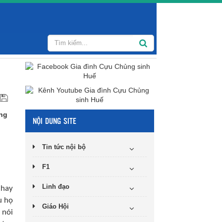
ấng
NỘI DUNG SITE
Tin tức nội bộ
F1
Linh đạo
 hay
u họ
Giáo Hội
 nói