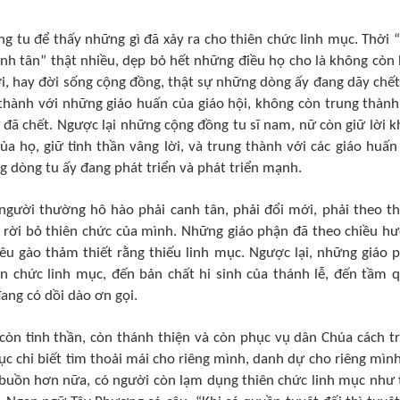
g tu để thấy những gì đã xảy ra cho thiên chức linh mục. Thời 
anh tân” thật nhiều, dẹp bỏ hết những điều họ cho là không còn
lời, hay đời sống cộng đồng, thật sự những dòng ấy đang dãy chết
thành với những giáo huấn của giáo hội, không còn trung thành
đã chết. Ngược lại những cộng đồng tu sĩ nam, nữ còn giữ lời k
a họ, giữ tinh thần vâng lời, và trung thành với các giáo huấn
g dòng tu ấy đang phát triển và phát triển mạnh.
gười thường hô hào phải canh tân, phải đổi mới, phải theo thờ
 rời bỏ thiên chức của mình. Những giáo phận đã theo chiều h
êu gào thảm thiết rằng thiếu linh mục. Ngược lại, những giáo 
n chức linh mục, đến bản chất hi sinh của thánh lễ, đến tầm 
đang có dồi dào ơn gọi.
còn tinh thần, còn thánh thiện và còn phục vụ dân Chúa cách t
c chỉ biết tìm thoải mái cho riêng mình, danh dự cho riêng mình
g buồn hơn nữa, có người còn lạm dụng thiên chức linh mục như