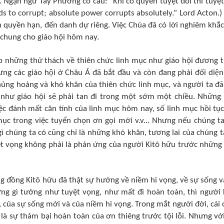
 Ngạn ngữ Tây Phương có câu: “Khi có quyền tuyệt đối thì tuyệt
s to corrupt; absolute power corrupts absolutely.” Lord Acton.)
 quyền hạn, đến danh dự riêng. Việc Chúa đã có lời nghiêm khắc
c chung cho giáo hội hôm nay.
p những thử thách về thiên chức linh mục như giáo hội đương t
́c giáo hội ở Châu Á đã bắt đầu và còn đang phải đối diện
 khủng hoảng và khó khăn của thiên chức linh mục, và người ta đã
 như giáo hội sẽ phải tan đi trong một sớm một chiều. Những
ệc đánh mất căn tính của linh mục hôm nay, số linh mục hồi tục
mục trong việc tuyển chọn ơn gọi mới v.v... Nhưng nếu chúng ta
ì chúng ta có cũng chỉ là những khó khăn, tương lai của chúng t
ệt vọng không phải là phản ứng của người Kitô hữu trước những
ộng đồng Kitô hữu đã thật sự hướng về niềm hi vọng, về sự sống v
ững gì tưởng như tuyệt vọng, như mất đi hoàn toàn, thì người 
của sự sống mới và của niềm hi vọng. Trong mắt người đời, cái 
 là sự thảm bại hoàn toàn của ơn thiêng trước tội lỗi. Nhưng với