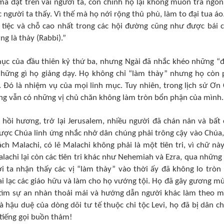
à đặt trên vai người ta, còn chính họ lại không muốn tra ngón
 người ta thấy. Vì thế mà họ nới rộng thủ phù, làm to đại tua áo
 tiệc và chỗ cao nhất trong các hội đường cũng như được bái 
g là thày (Rabbi).”
 mục của đầu thiên kỷ thứ ba, nhưng Ngài đã nhắc khéo những “
hững gì họ giảng dạy. Họ không chỉ “làm thày” nhưng họ còn 
 Ðó là nhiệm vụ của mọi linh mục. Tuy nhiên, trong lịch sử Ơn
ảng vẫn có những vị chủ chăn không làm tròn bổn phận của mình.
 hồi hương, trở lại Jerusalem, nhiều người đã chán nản và bất 
 được Chúa linh ứng nhắc nhở dân chúng phải trông cậy vào Chúa,
ách Malachi, có lẽ Malachi không phải là một tiên tri, vì chữ này
lachi lại còn các tiên tri khác như Nehemiah và Ezra, qua những 
ười ta nhận thấy các vị “làm thày” vào thời ấy đã không lo tròn
ai lạc các giáo hữu và làm cho họ vướng tội. Họ đã gây gương mù
ỉ tìm sự an nhàn thoải mái và hướng dẫn người khác làm theo m
là hậu duệ của dòng dõi tư tế thuộc chi tộc Levi, họ đã bị dân c
 tiếng gọi buồn thảm!