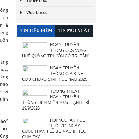
Tờ liên lạc
công
Web Links
hiều
n là
TIN TIÊU ĐIỂM
TIN MỚI NHẤT
iêng
muốn
NGÀY TRUYỀN
THỐNG CCS VÙNG
HUẾ-QUẢNG TRỊ. “ÔN CỐ TRI TÂN”
rằng
NGÀY TRUYỀN
mục,
THỐNG GIA ĐÌNH
hàng
CỰU CHỦNG SINH HUẾ NĂM 2025
 bao
TƯỜNG THUẬT
; vì
NGÀY TRUYỀN
huẩn
THỐNG LIÊN MIỀN 2025. HẠNH TRÍ
19/9/2025
HỘI NGỘ “ÂN HUỆ
bảo”
TUỔI 70”. NGÀY
hau.
CUỐI: THÁNH LỄ BẾ MẠC & TIỆC
cũng
CHIA TAY