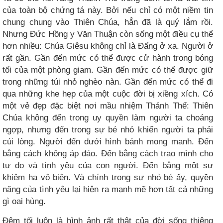
của toàn bộ chứng tá này. Bởi nếu chỉ có một niềm tin
chung chung vào Thiên Chúa, hẳn đã là quý lắm rồi.
Nhưng Đức Hồng y Văn Thuận còn sống một điều cụ thể
hơn nhiều: Chúa Giêsu không chỉ là Đấng ở xa. Người ở
rất gần. Gần đến mức có thể được cử hành trong bóng
tối của một phòng giam. Gần đến mức có thể được giữ
trong những túi nhỏ nghèo nàn. Gần đến mức có thể đi
qua những khe hẹp của một cuộc đời bị xiềng xích. Có
một vẻ đẹp đặc biệt nơi mầu nhiệm Thánh Thể: Thiên
Chúa không đến trong uy quyền làm người ta choáng
ngợp, nhưng đến trong sự bé nhỏ khiến người ta phải
cúi lòng. Người đến dưới hình bánh mong manh. Đến
bằng cách không áp đảo. Đến bằng cách trao mình cho
tự do và tình yêu của con người. Đến bằng một sự
khiêm hạ vô biên. Và chính trong sự nhỏ bé ấy, quyền
năng của tình yêu lại hiện ra mạnh mẽ hơn tất cả những
gì oai hùng.
Đêm tối luôn là hình ảnh rất thật của đời sống thiêng