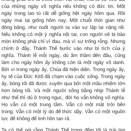
của những ngày vô nghĩa nếu không có đức tin. Một
ngày trong lao tù rất dễ giống hệt ngày hôm qua. Rồi
ngày mai lại giống hôm nay. Một chuỗi thời gian như
đóng băng, như nuốt người ta vào sự lặp lại nặng nề.
Nếu không có một ý nghĩa nội tại, con người sẽ bị bào
mòn không phải chỉ vì đau, mà vì sự trống rỗng. Nhưng
chính ở đây, Thánh Thể bước vào như bí tích của ý
nghĩa. Thánh lễ mỗi ngày, dù âm thầm đến đâu, cũng
làm cho ngày hôm ấy không còn là một ngày vô danh.
Bởi vì trong ngày ấy, Chúa đã hiện diện. Trong ngày ấy,
hy tế của Đức Kitô đã chạm vào cuộc sống. Trong ngày
ấy, bóng tối đã được xuyên qua bởi một mầu nhiệm lớn
hơn bóng tối. Và một người sống bằng nhịp Thánh lễ
như thế thì dù ở trong ngục, đời họ vẫn không vô nghĩa.
Họ vẫn có một trung tâm. Vẫn có một mặt trời bên
trong. Vẫn có một lý do để thức dậy. Vẫn có một nguồn
lực để không để linh hồn tan rã.
Ta có thể nói rằng Thánh Thể trong đêm tối là trái tim