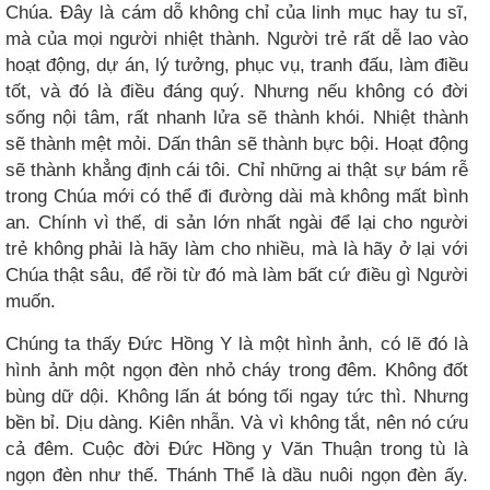
Chúa. Đây là cám dỗ không chỉ của linh mục hay tu sĩ,
mà của mọi người nhiệt thành. Người trẻ rất dễ lao vào
hoạt động, dự án, lý tưởng, phục vụ, tranh đấu, làm điều
tốt, và đó là điều đáng quý. Nhưng nếu không có đời
sống nội tâm, rất nhanh lửa sẽ thành khói. Nhiệt thành
sẽ thành mệt mỏi. Dấn thân sẽ thành bực bội. Hoạt động
sẽ thành khẳng định cái tôi. Chỉ những ai thật sự bám rễ
trong Chúa mới có thể đi đường dài mà không mất bình
an. Chính vì thế, di sản lớn nhất ngài để lại cho người
trẻ không phải là hãy làm cho nhiều, mà là hãy ở lại với
Chúa thật sâu, để rồi từ đó mà làm bất cứ điều gì Người
muốn.
Chúng ta thấy Đức Hồng Y là một hình ảnh, có lẽ đó là
hình ảnh một ngọn đèn nhỏ cháy trong đêm. Không đốt
bùng dữ dội. Không lấn át bóng tối ngay tức thì. Nhưng
bền bỉ. Dịu dàng. Kiên nhẫn. Và vì không tắt, nên nó cứu
cả đêm. Cuộc đời Đức Hồng y Văn Thuận trong tù là
ngọn đèn như thế. Thánh Thể là dầu nuôi ngọn đèn ấy.