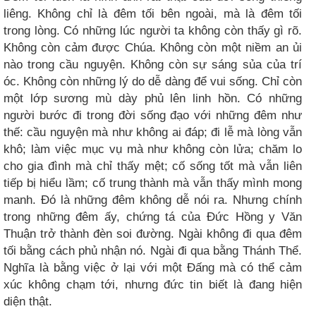
liêng. Không chỉ là đêm tối bên ngoài, mà là đêm tối
trong lòng. Có những lúc người ta không còn thấy gì rõ.
Không còn cảm được Chúa. Không còn một niềm an ủi
nào trong cầu nguyện. Không còn sự sáng sủa của trí
óc. Không còn những lý do dễ dàng để vui sống. Chỉ còn
một lớp sương mù dày phủ lên linh hồn. Có những
người bước đi trong đời sống đạo với những đêm như
thế: cầu nguyện mà như không ai đáp; đi lễ mà lòng vẫn
khô; làm việc mục vụ mà như không còn lửa; chăm lo
cho gia đình mà chỉ thấy mệt; cố sống tốt mà vẫn liên
tiếp bị hiểu lầm; cố trung thành mà vẫn thấy mình mong
manh. Đó là những đêm không dễ nói ra. Nhưng chính
trong những đêm ấy, chứng tá của Đức Hồng y Văn
Thuận trở thành đèn soi đường. Ngài không đi qua đêm
tối bằng cách phủ nhận nó. Ngài đi qua bằng Thánh Thể.
Nghĩa là bằng việc ở lại với một Đấng mà có thể cảm
xúc không chạm tới, nhưng đức tin biết là đang hiện
diện thật.