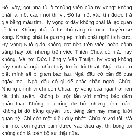
Bởi vậy, gọi nhà tù là “chủng viện của hy vọng” không
phải là một cách nói thi vị. Đó là một xác tín được trả
giá bằng máu tim. Hy vọng ở đây không phải là lạc quan
rẻ tiền. Không phải là tự nhủ rằng rồi mọi chuyện sẽ
xong. Không phải là gượng ép mình phải nghĩ tích cực.
Hy vọng Kitô giáo không đặt nền trên việc hoàn cảnh
sáng hay tối, nhưng trên việc Thiên Chúa có mặt hay
không. Và nơi Đức Hồng y Văn Thuận, hy vọng không
nảy sinh vì ngài nhìn thấy trước lối thoát. Ngài đâu có
biết mình sẽ bị giam bao lâu. Ngài đâu có bản đồ của
ngày mai. Ngài đâu có gì để chắc chắn ngoài Chúa.
Nhưng chính vì chỉ còn Chúa, hy vọng của ngài trở nên
rất tinh tuyền. Không bị trộn lẫn với những bảo đảm
nhân loại. Không bị chống đỡ bởi những tính toán.
Không bị đỡ bằng quyền lực, tiếng tăm hay mạng lưới
quan hệ. Chỉ còn một điều duy nhất: Chúa ở với tôi. Và
khi một con người bám được vào điều ấy, thì bóng tối
không còn là toàn bộ sự thật nữa.