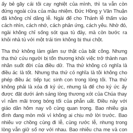
ấy bẻ gãy cái tôi cay nghiệt của mình, thì ta vẫn còn
đứng ngoài cửa của mầu nhiệm. Đức Hồng y Văn Thuận
đã không chỉ dâng lễ. Ngài để cho Thánh lễ thấm vào
cách nhìn, cách nhớ, cách phản ứng, cách yêu. Nhờ đó,
ngài không chỉ sống sót qua tù đày, mà còn bước ra
khỏi nhà tù với một trái tim không bị thui chột.
Tha thứ không làm giảm sự thật của bất công. Nhưng
tha thứ cứu người bị tổn thương khỏi việc trở thành nạn
nhân suốt đời của điều dữ. Tha thứ không có nghĩa là
điều ác là tốt. Nhưng tha thứ có nghĩa là tôi không cho
phép điều ác tiếp tục sinh con trong lòng tôi. Tha thứ
không phải là xóa đi ký ức, nhưng là để cho ký ức ấy
được đặt dưới ánh sáng lòng thương xót của Chúa thay
vì nằm mãi trong bóng tối của phẫn uất. Điều này với
giáo dân hôm nay vô cùng quan trọng. Bao nhiêu gia
đình đang mòn mỏi vì không ai chịu mở lời trước. Bao
nhiêu vợ chồng cùng đi lễ, cùng rước lễ, nhưng trong
lòng vẫn giữ sổ nợ với nhau. Bao nhiêu cha mẹ và con