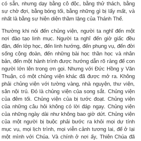
có sẵn, nhưng dạy bằng cô độc, bằng thử thách, bằng
sự chờ đợi, bằng bóng tối, bằng những gì bị lấy mất, và
nhất là bằng sự hiện diện thầm lặng của Thánh Thể.
Thường khi nói đến chủng viện, người ta nghĩ đến một
nơi đào tạo linh mục. Người ta nghĩ đến giờ giấc đều
đặn, đến lớp học, đến linh hướng, đến phụng vụ, đến đời
sống cộng đoàn, đến những bài học thần học và nhân
bản, đến một hành trình được hướng dẫn rõ ràng để con
người lớn lên trong ơn gọi. Nhưng với Đức Hồng y Văn
Thuận, có một chủng viện khác đã được mở ra. Không
phải chủng viện với tường vàng, nhà nguyện, thư viện,
sân nội trú. Đó là chủng viện của song sắt. Chủng viện
của đêm tối. Chủng viện của bị tước đoạt. Chủng viện
của những câu hỏi không có lời đáp ngay. Chủng viện
của những ngày dài như không bao giờ dứt. Chủng viện
của một người bị buộc phải bước ra khỏi mọi dự tính
mục vụ, mọi lịch trình, mọi viễn cảnh tương lai, để ở lại
một mình với Chúa. Và chính ở nơi ấy, Thiên Chúa đã