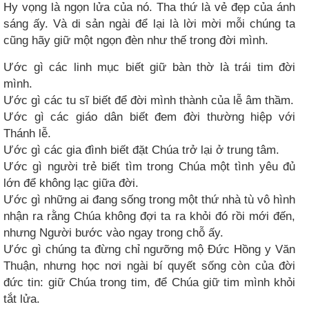
Hy vọng là ngọn lửa của nó. Tha thứ là vẻ đẹp của ánh
sáng ấy. Và di sản ngài để lại là lời mời mỗi chúng ta
cũng hãy giữ một ngọn đèn như thế trong đời mình.
Ước gì các linh mục biết giữ bàn thờ là trái tim đời
mình.
Ước gì các tu sĩ biết để đời mình thành của lễ âm thầm.
Ước gì các giáo dân biết đem đời thường hiệp với
Thánh lễ.
Ước gì các gia đình biết đặt Chúa trở lại ở trung tâm.
Ước gì người trẻ biết tìm trong Chúa một tình yêu đủ
lớn để không lạc giữa đời.
Ước gì những ai đang sống trong một thứ nhà tù vô hình
nhận ra rằng Chúa không đợi ta ra khỏi đó rồi mới đến,
nhưng Người bước vào ngay trong chỗ ấy.
Ước gì chúng ta đừng chỉ ngưỡng mộ Đức Hồng y Văn
Thuận, nhưng học nơi ngài bí quyết sống còn của đời
đức tin: giữ Chúa trong tim, để Chúa giữ tim mình khỏi
tắt lửa.