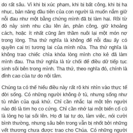
do rất sâu. Vì khi bị xúc phạm, khi bị bất công, khi bị hạ
nhục, bản năng đầu tiên của con người là muốn nắm giữ
nỗi đau như một bằng chứng mình đã bị làm hại. Rồi từ
đó nảy sinh nhu cầu lên án, phản công, giữ khoảng
cách, hoặc ít nhất cũng âm thầm nuôi lại một món nợ
trong lòng. Tha thứ nghĩa là không để nỗi đau ấy có
quyền cai trị tương lai của mình nữa. Tha thứ nghĩa là
không trao chiếc chìa khóa lòng mình cho kẻ đã làm
mình đau. Tha thứ nghĩa là từ chối để điều dữ tiếp tục
sinh sôi bên trong mình. Tha thứ, theo nghĩa đó, chính là
đỉnh cao của tự do nội tâm.
Chúng ta có thể hiểu điều này rất rõ khi nhìn vào thực tế
đời sống. Có những người không ở tù, nhưng sống như
tù nhân của quá khứ. Chỉ cần nhắc lại một tên người
nào đó là tim họ co cứng. Chỉ cần nhớ lại một biến cố cũ
là lòng họ lại sôi lên. Họ đi lại tự do, làm việc, nói cười
bình thường, nhưng sâu bên trong vẫn bị nhốt bởi những
vết thương chưa được trao cho Chúa. Có những người