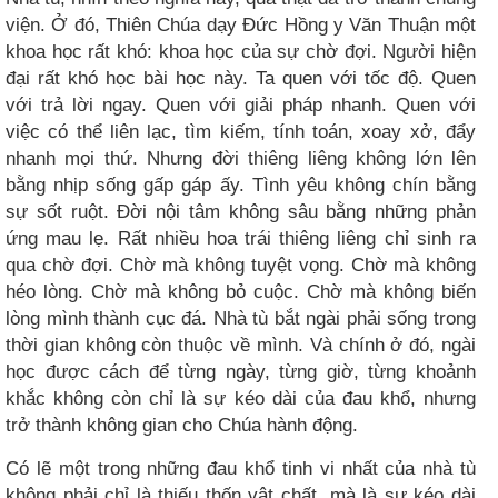
viện. Ở đó, Thiên Chúa dạy Đức Hồng y Văn Thuận một
khoa học rất khó: khoa học của sự chờ đợi. Người hiện
đại rất khó học bài học này. Ta quen với tốc độ. Quen
với trả lời ngay. Quen với giải pháp nhanh. Quen với
việc có thể liên lạc, tìm kiếm, tính toán, xoay xở, đẩy
nhanh mọi thứ. Nhưng đời thiêng liêng không lớn lên
bằng nhịp sống gấp gáp ấy. Tình yêu không chín bằng
sự sốt ruột. Đời nội tâm không sâu bằng những phản
ứng mau lẹ. Rất nhiều hoa trái thiêng liêng chỉ sinh ra
qua chờ đợi. Chờ mà không tuyệt vọng. Chờ mà không
héo lòng. Chờ mà không bỏ cuộc. Chờ mà không biến
lòng mình thành cục đá. Nhà tù bắt ngài phải sống trong
thời gian không còn thuộc về mình. Và chính ở đó, ngài
học được cách để từng ngày, từng giờ, từng khoảnh
khắc không còn chỉ là sự kéo dài của đau khổ, nhưng
trở thành không gian cho Chúa hành động.
Có lẽ một trong những đau khổ tinh vi nhất của nhà tù
không phải chỉ là thiếu thốn vật chất, mà là sự kéo dài