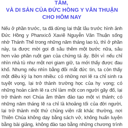
TÂM,
VÀ DI SẢN CỦA ĐỨC HỒNG Y VĂN THUẬN
CHO HÔM NAY
Nếu ở phần trước, ta đã dừng lại thật lâu trước hình ảnh
Đức Hồng y Phanxicô Xaviê Nguyễn Văn Thuận sống
nhờ Thánh Thể trong những năm tháng lao tù, thì ở phần
này, ta được mời gọi đi sâu thêm một bước nữa, sâu
hơn vào phần ruột gan của chứng tá ấy. Bởi vì nếu chỉ
nhìn nhà tù như một nơi giam giữ, ta mới thấy được đau
khổ. Nhưng nếu nhìn bằng đôi mắt đức tin, ta còn thấy
một điều kỳ lạ hơn nhiều: có những nơi lẽ ra chỉ sinh ra
tuyệt vọng, lại trở thành trường học của hy vọng; có
những hoàn cảnh lẽ ra chỉ làm một con người gãy đổ, lại
trở thành nơi Chúa âm thầm đào tạo một vị thánh; có
những năm tháng lẽ ra chỉ là khoảng tối của đời người,
lại trở thành một thứ chủng viện rất khác thường, nơi
Thiên Chúa không dạy bằng sách vở, không huấn luyện
bằng bài giảng, không đào tạo bằng những chương trình