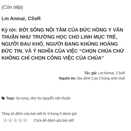
(
Còn tiếp
)
Lm Anmai, CSsR
Kỳ tới: ĐỜI SỐNG NỘI TÂM CỦA ĐỨC HỒNG Y VĂN
THUẬN NHƯ TRƯỜNG HỌC CHO LINH MỤC TRẺ,
NGƯỜI ĐAU KHỔ, NGƯỜI ĐANG KHỦNG HOẢNG
ĐỨC TIN, VÀ Ý NGHĨA CỦA VIỆC “CHỌN CHÚA CHỨ
KHÔNG CHỈ CHỌN CÔNG VIỆC CỦA CHÚA”
Tác giả:
Lm Anmai, CSsR
Nguồn tin:
Gia đình Cựu Chủng sinh Huế
Tags:
hy vọng
,
đức hy nguyễn văn thuận
Tổng số điểm của bài viết là: 0 trong 0 đánh giá
Click để đánh giá bài viết