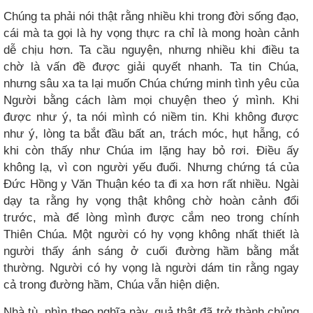
Chúng ta phải nói thật rằng nhiều khi trong đời sống đạo,
cái mà ta gọi là hy vọng thực ra chỉ là mong hoàn cảnh
dễ chịu hơn. Ta cầu nguyện, nhưng nhiều khi điều ta
chờ là vấn đề được giải quyết nhanh. Ta tin Chúa,
nhưng sâu xa ta lại muốn Chúa chứng minh tình yêu của
Người bằng cách làm mọi chuyện theo ý mình. Khi
được như ý, ta nói mình có niềm tin. Khi không được
như ý, lòng ta bắt đầu bất an, trách móc, hụt hẫng, có
khi còn thấy như Chúa im lặng hay bỏ rơi. Điều ấy
không lạ, vì con người yếu đuối. Nhưng chứng tá của
Đức Hồng y Văn Thuận kéo ta đi xa hơn rất nhiều. Ngài
dạy ta rằng hy vọng thật không chờ hoàn cảnh đổi
trước, mà để lòng mình được cắm neo trong chính
Thiên Chúa. Một người có hy vọng không nhất thiết là
người thấy ánh sáng ở cuối đường hầm bằng mắt
thường. Người có hy vọng là người dám tin rằng ngay
cả trong đường hầm, Chúa vẫn hiện diện.
Nhà tù, nhìn theo nghĩa này, quả thật đã trở thành chủng