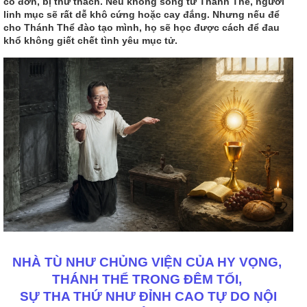
cô đơn, bị thử thách. Nếu không sống từ Thánh Thể, người
linh mục sẽ rất dễ khô cứng hoặc cay đắng. Nhưng nếu để
cho Thánh Thể đào tạo mình, họ sẽ học được cách để đau
khổ không giết chết tình yêu mục tử.
NHÀ TÙ NHƯ CHỦNG VIỆN CỦA HY VỌNG,
THÁNH THỂ TRONG ĐÊM TỐI,
SỰ THA THỨ NHƯ ĐỈNH CAO TỰ DO NỘI