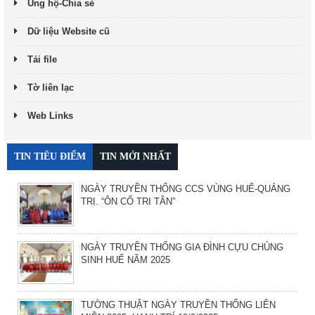
Ủng hộ-Chia sẻ
Dữ liệu Website cũ
Tải file
Tờ liên lạc
Web Links
TIN TIÊU ĐIỂM
TIN MỚI NHẤT
NGÀY TRUYỀN THỐNG CCS VÙNG HUẾ-QUẢNG
TRỊ. “ÔN CỐ TRI TÂN”
NGÀY TRUYỀN THỐNG GIA ĐÌNH CỰU CHỦNG
SINH HUẾ NĂM 2025
TƯỜNG THUẬT NGÀY TRUYỀN THỐNG LIÊN