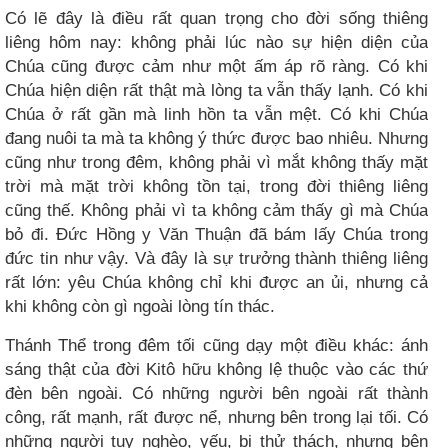
Có lẽ đây là điều rất quan trọng cho đời sống thiêng
liêng hôm nay: không phải lúc nào sự hiện diện của
Chúa cũng được cảm như một ấm áp rõ ràng. Có khi
Chúa hiện diện rất thật mà lòng ta vẫn thấy lạnh. Có khi
Chúa ở rất gần mà linh hồn ta vẫn mệt. Có khi Chúa
đang nuôi ta mà ta không ý thức được bao nhiêu. Nhưng
cũng như trong đêm, không phải vì mắt không thấy mặt
trời mà mặt trời không tồn tại, trong đời thiêng liêng
cũng thế. Không phải vì ta không cảm thấy gì mà Chúa
bỏ đi. Đức Hồng y Văn Thuận đã bám lấy Chúa trong
đức tin như vậy. Và đây là sự trưởng thành thiêng liêng
rất lớn: yêu Chúa không chỉ khi được an ủi, nhưng cả
khi không còn gì ngoài lòng tín thác.
Thánh Thể trong đêm tối cũng dạy một điều khác: ánh
sáng thật của đời Kitô hữu không lệ thuộc vào các thứ
đèn bên ngoài. Có những người bên ngoài rất thành
công, rất mạnh, rất được nể, nhưng bên trong lại tối. Có
những người tuy nghèo, yếu, bị thử thách, nhưng bên