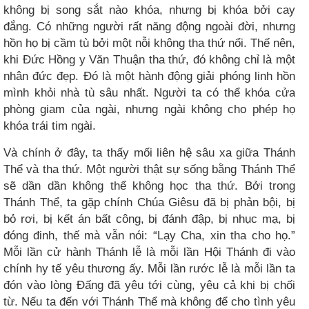
không bị song sắt nào khóa, nhưng bị khóa bởi cay
đắng. Có những người rất năng động ngoài đời, nhưng
hồn họ bị cầm tù bởi một nỗi không tha thứ nổi. Thế nên,
khi Đức Hồng y Văn Thuận tha thứ, đó không chỉ là một
nhân đức đẹp. Đó là một hành động giải phóng linh hồn
mình khỏi nhà tù sâu nhất. Người ta có thể khóa cửa
phòng giam của ngài, nhưng ngài không cho phép họ
khóa trái tim ngài.
Và chính ở đây, ta thấy mối liên hệ sâu xa giữa Thánh
Thể và tha thứ. Một người thật sự sống bằng Thánh Thể
sẽ dần dần không thể không học tha thứ. Bởi trong
Thánh Thể, ta gặp chính Chúa Giêsu đã bị phản bội, bị
bỏ rơi, bị kết án bất công, bị đánh đập, bị nhục mạ, bị
đóng đinh, thế mà vẫn nói: “Lạy Cha, xin tha cho họ.”
Mỗi lần cử hành Thánh lễ là mỗi lần Hội Thánh đi vào
chính hy tế yêu thương ấy. Mỗi lần rước lễ là mỗi lần ta
đón vào lòng Đấng đã yêu tới cùng, yêu cả khi bị chối
từ. Nếu ta đến với Thánh Thể mà không để cho tình yêu