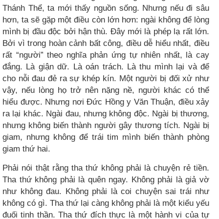
Thánh Thể, ta mới thấy nguồn sống. Nhưng nếu đi sâu
hơn, ta sẽ gặp một điều còn lớn hơn: ngài không để lòng
mình bị đầu độc bởi hận thù. Đây mới là phép lạ rất lớn.
Bởi vì trong hoàn cảnh bất công, điều dễ hiểu nhất, điều
rất “người” theo nghĩa phản ứng tự nhiên nhất, là cay
đắng. Là giận dữ. Là oán trách. Là thu mình lại và để
cho nỗi đau đẻ ra sự khép kín. Một người bị đối xử như
vậy, nếu lòng họ trở nên nặng nề, người khác có thể
hiểu được. Nhưng nơi Đức Hồng y Văn Thuận, điều xảy
ra lại khác. Ngài đau, nhưng không độc. Ngài bị thương,
nhưng không biến thành người gây thương tích. Ngài bị
giam, nhưng không để trái tim mình biến thành phòng
giam thứ hai.
Phải nói thật rằng tha thứ không phải là chuyện rẻ tiền.
Tha thứ không phải là quên ngay. Không phải là giả vờ
như không đau. Không phải là coi chuyện sai trái như
không có gì. Tha thứ lại càng không phải là một kiểu yếu
đuối tinh thần. Tha thứ đích thực là một hành vi của tự