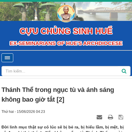
CỰU CHỦNG SINH HUẾ
EX-SEMINARIANS OF HUE'S ARCHDIOCESE
Thánh Thể trong ngục tù và ánh sáng
không bao giờ tắt [2]
Thứ hai - 15/06/2026 04:23
Đời linh mục thật sự có lúc sẽ bị bẻ ra, bị hiểu lầm, bị mệt, bị