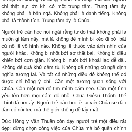
chỉ thật sự lớn khi có một trung tâm. Trung tâm ấy
không phải là bản ngã. Không phải là danh tiếng. Không
phải là thành tích. Trung tâm ấy là Chúa.
Người trẻ cần học nơi ngài rằng tự do thật không phải là
muốn gì làm nấy, mà là không để mình bị kéo đi bởi bất
cứ nô lệ vô hình nào. Không lệ thuộc vào ánh nhìn của
người khác. Không bị nhốt bởi sợ thất bại. Không bị điều
khiển bởi cơn giận. Không bị nuốt bởi khoái lạc dễ dãi.
Không để quá khứ cầm tù. Không để những cú ngã định
nghĩa tương lai. Và tất cả những điều đó không thể có
được chỉ bằng ý chí. Cần một tương quan sống với
Chúa. Cần một nơi để tim mình cắm neo. Cần một tình
yêu lớn hơn mọi cám dỗ nhỏ. Chúa Giêsu Thánh Thể
chính là nơi ấy. Người trẻ nào học ở lại với Chúa sẽ dần
dần có nội lực mà thế giới không dễ lấy mất.
Đức Hồng y Văn Thuận còn dạy người trẻ một điều rất
đẹp: đừng chọn công việc của Chúa mà bỏ quên chính