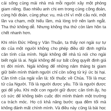
cái sống cùng mái nhà mà mỗi người xây một phòng
giam riêng. Bao nhiêu anh chị em trong cùng cộng đoàn,
cùng hội đoàn, cùng phục vụ, mà chỉ vì một câu nói, một
lần va chạm, một hiểu lầm, mà lòng trở nên lạnh ngắt.
Tha thứ không dễ. Nhưng không tha thứ còn làm hồn ta
chết nhanh hơn.
Khi nhìn Đức Hồng y Văn Thuận, ta thấy nơi ngài sự tự
do của một người không cho phép điều dữ định nghĩa
căn tính của mình. Ngài không để nhà tù nói cho ngài
biết ngài là ai. Ngài không để sự bất công quyết định giá
trị đời mình. Ngài không để những năm tháng bị giam
giữ biến mình thành người chỉ còn sống từ ký ức bị hại.
Căn tính của ngài vẫn là: tôi thuộc về Chúa. Tôi là mục
tử của Người. Tôi là người được yêu. Tôi là người được
gọi để yêu. Khi một con người giữ được căn tính ấy, họ
có sức để không biến cuộc đời mình thành một trường
ca trách móc. Họ có khả năng bước qua đêm tối mà
không đánh mất chính mình. Và điều này cũng là bài học