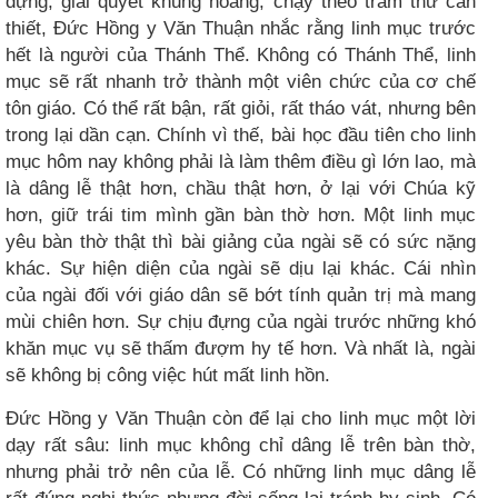
dựng, giải quyết khủng hoảng, chạy theo trăm thứ cần
thiết, Đức Hồng y Văn Thuận nhắc rằng linh mục trước
hết là người của Thánh Thể. Không có Thánh Thể, linh
mục sẽ rất nhanh trở thành một viên chức của cơ chế
tôn giáo. Có thể rất bận, rất giỏi, rất tháo vát, nhưng bên
trong lại dần cạn. Chính vì thế, bài học đầu tiên cho linh
mục hôm nay không phải là làm thêm điều gì lớn lao, mà
là dâng lễ thật hơn, chầu thật hơn, ở lại với Chúa kỹ
hơn, giữ trái tim mình gần bàn thờ hơn. Một linh mục
yêu bàn thờ thật thì bài giảng của ngài sẽ có sức nặng
khác. Sự hiện diện của ngài sẽ dịu lại khác. Cái nhìn
của ngài đối với giáo dân sẽ bớt tính quản trị mà mang
mùi chiên hơn. Sự chịu đựng của ngài trước những khó
khăn mục vụ sẽ thấm đượm hy tế hơn. Và nhất là, ngài
sẽ không bị công việc hút mất linh hồn.
Đức Hồng y Văn Thuận còn để lại cho linh mục một lời
dạy rất sâu: linh mục không chỉ dâng lễ trên bàn thờ,
nhưng phải trở nên của lễ. Có những linh mục dâng lễ