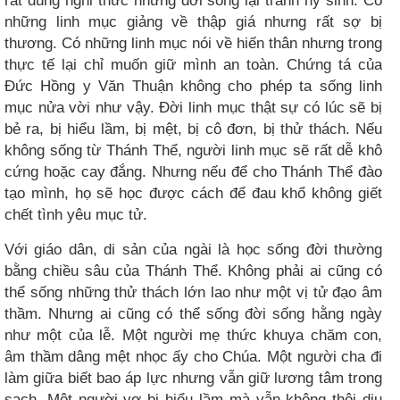
rất đúng nghi thức nhưng đời sống lại tránh hy sinh. Có
những linh mục giảng về thập giá nhưng rất sợ bị
thương. Có những linh mục nói về hiến thân nhưng trong
thực tế lại chỉ muốn giữ mình an toàn. Chứng tá của
Đức Hồng y Văn Thuận không cho phép ta sống linh
mục nửa vời như vậy. Đời linh mục thật sự có lúc sẽ bị
bẻ ra, bị hiểu lầm, bị mệt, bị cô đơn, bị thử thách. Nếu
không sống từ Thánh Thể, người linh mục sẽ rất dễ khô
cứng hoặc cay đắng. Nhưng nếu để cho Thánh Thể đào
tạo mình, họ sẽ học được cách để đau khổ không giết
chết tình yêu mục tử.
Với giáo dân, di sản của ngài là học sống đời thường
bằng chiều sâu của Thánh Thể. Không phải ai cũng có
thể sống những thử thách lớn lao như một vị tử đạo âm
thầm. Nhưng ai cũng có thể sống đời sống hằng ngày
như một của lễ. Một người mẹ thức khuya chăm con,
âm thầm dâng mệt nhọc ấy cho Chúa. Một người cha đi
làm giữa biết bao áp lực nhưng vẫn giữ lương tâm trong
sạch. Một người vợ bị hiểu lầm mà vẫn không thôi dịu