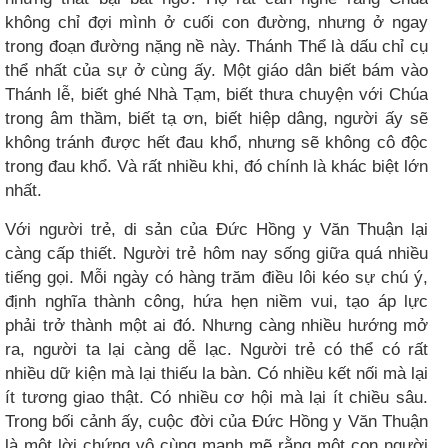
không chỉ đợi mình ở cuối con đường, nhưng ở ngay
trong đoạn đường nặng nề này. Thánh Thể là dấu chỉ cụ
thể nhất của sự ở cùng ấy. Một giáo dân biết bám vào
Thánh lễ, biết ghé Nhà Tạm, biết thưa chuyện với Chúa
trong âm thầm, biết tạ ơn, biết hiệp dâng, người ấy sẽ
không tránh được hết đau khổ, nhưng sẽ không cô độc
trong đau khổ. Và rất nhiều khi, đó chính là khác biệt lớn
nhất.
Với người trẻ, di sản của Đức Hồng y Văn Thuận lại
càng cấp thiết. Người trẻ hôm nay sống giữa quá nhiều
tiếng gọi. Mỗi ngày có hàng trăm điều lôi kéo sự chú ý,
định nghĩa thành công, hứa hẹn niềm vui, tạo áp lực
phải trở thành một ai đó. Nhưng càng nhiều hướng mở
ra, người ta lại càng dễ lạc. Người trẻ có thể có rất
nhiều dữ kiện mà lại thiếu la bàn. Có nhiều kết nối mà lại
ít tương giao thật. Có nhiều cơ hội mà lại ít chiều sâu.
Trong bối cảnh ấy, cuộc đời của Đức Hồng y Văn Thuận
là một lời chứng vô cùng mạnh mẽ rằng một con người