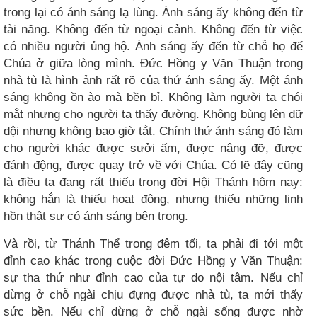
trong lại có ánh sáng lạ lùng. Ánh sáng ấy không đến từ
tài năng. Không đến từ ngoại cảnh. Không đến từ việc
có nhiều người ủng hộ. Ánh sáng ấy đến từ chỗ họ để
Chúa ở giữa lòng mình. Đức Hồng y Văn Thuận trong
nhà tù là hình ảnh rất rõ của thứ ánh sáng ấy. Một ánh
sáng không ồn ào mà bền bỉ. Không làm người ta chói
mắt nhưng cho người ta thấy đường. Không bùng lên dữ
dội nhưng không bao giờ tắt. Chính thứ ánh sáng đó làm
cho người khác được sưởi ấm, được nâng đỡ, được
đánh động, được quay trở về với Chúa. Có lẽ đây cũng
là điều ta đang rất thiếu trong đời Hội Thánh hôm nay:
không hẳn là thiếu hoạt động, nhưng thiếu những linh
hồn thật sự có ánh sáng bên trong.
Và rồi, từ Thánh Thể trong đêm tối, ta phải đi tới một
đỉnh cao khác trong cuộc đời Đức Hồng y Văn Thuận:
sự tha thứ như đỉnh cao của tự do nội tâm. Nếu chỉ
dừng ở chỗ ngài chịu đựng được nhà tù, ta mới thấy
sức bền. Nếu chỉ dừng ở chỗ ngài sống được nhờ