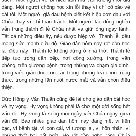
dàng. Một người chồng học xin lỗi thay vì chỉ cố bảo vệ
cái tôi. Một người già đau bệnh biết kết hiệp cơn đau với
Chúa thay vì chỉ than trách. Một người lao động nghèo
vẫn trung thành đi lễ Chúa nhật và giữ lòng ngay lành.
Tất cả những điều ấy, nếu được hiệp với Thánh lễ, đều
mang sức mạnh cứu độ. Giáo dân hôm nay rất cần học
lại điều này: Thánh lễ không dừng ở nhà thờ. Thánh lễ
tiếp tục trong căn bếp, nơi công xưởng, trong văn
phòng, trên giường bệnh, trong những va chạm gia đình,
trong việc giáo dục con cái, trong những lựa chọn trung
thực, trong những lần nuốt nước mắt và vẫn chọn điều
thiện.
Đức Hồng y Văn Thuận cũng để lại cho giáo dân bài học
về hy vọng. Hy vọng không phải là chờ một đời sống hết
vấn đề. Hy vọng là sống mỗi ngày với Chúa ngay giữa
vấn đề. Bao nhiêu giáo dân hôm nay đang mệt vì tiền
bạc, vì bệnh tật, vì con cái, vì tương lai, vì hôn nhân, vì
những thất bại bất ngờ. Họ rất cần nghe rằng Chúa