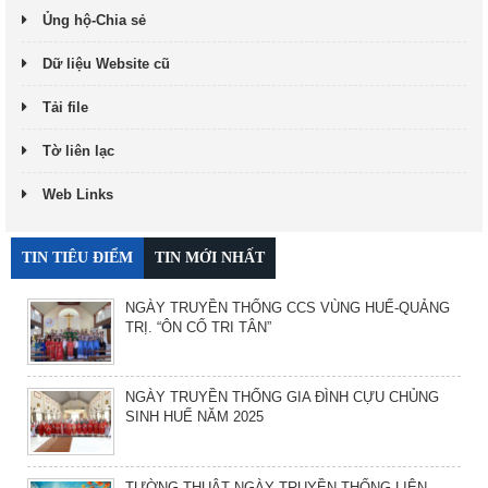
Ủng hộ-Chia sẻ
Dữ liệu Website cũ
Tải file
Tờ liên lạc
Web Links
TIN TIÊU ĐIỂM
TIN MỚI NHẤT
NGÀY TRUYỀN THỐNG CCS VÙNG HUẾ-QUẢNG
TRỊ. “ÔN CỐ TRI TÂN”
NGÀY TRUYỀN THỐNG GIA ĐÌNH CỰU CHỦNG
SINH HUẾ NĂM 2025
TƯỜNG THUẬT NGÀY TRUYỀN THỐNG LIÊN