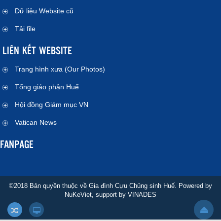
Dữ liệu Website cũ
Tải file
LIÊN KẾT WEBSITE
Trang hình xưa (Our Photos)
Tổng giáo phận Huế
Hội đồng Giám mục VN
Vatican News
FANPAGE
©2018 Bản quyền thuộc về Gia đình Cựu Chủng sinh Huế. Powered by
NuKeViet
, support by
VINADES