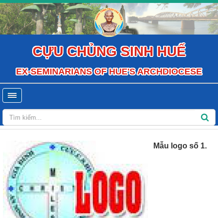
CỰU CHỦNG SINH HUẾ
EX-SEMINARIANS OF HUE'S ARCHDIOCESE
Mẫu logo số 1.