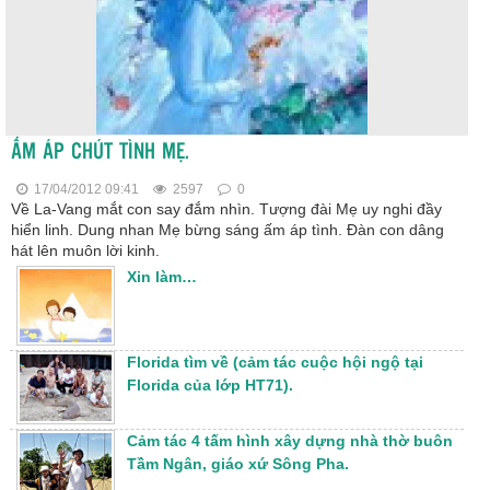
ẤM ÁP CHÚT TÌNH MẸ.
17/04/2012 09:41
2597
0
Về La-Vang mắt con say đắm nhìn. Tượng đài Mẹ uy nghi đầy
hiển linh. Dung nhan Mẹ bừng sáng ấm áp tình. Đàn con dâng
hát lên muôn lời kinh.
Xin làm…
Florida tìm về (cảm tác cuộc hội ngộ tại
Florida của lớp HT71).
Cảm tác 4 tấm hình xây dựng nhà thờ buôn
Tầm Ngân, giáo xứ Sông Pha.