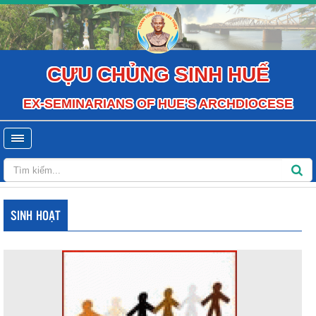
CỰU CHỦNG SINH HUẾ
EX-SEMINARIANS OF HUE'S ARCHDIOCESE
SINH HOẠT