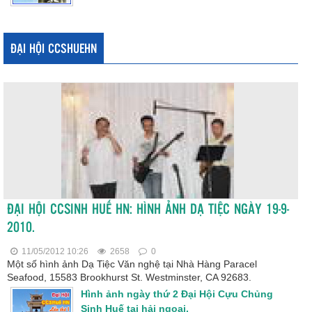
ĐẠI HỘI CCSHUEHN
ĐẠI HỘI CCSINH HUẾ HN: HÌNH ẢNH DẠ TIỆC NGÀY 19-9-
2010.
11/05/2012 10:26
2658
0
Một số hình ảnh Dạ Tiệc Văn nghệ tại Nhà Hàng Paracel
Seafood, 15583 Brookhurst St. Westminster, CA 92683.
Hình ảnh ngày thứ 2 Đại Hội Cựu Chủng
Sinh Huế tại hải ngoại.