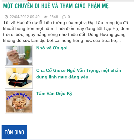
MỘT CHUYẾN ĐI HUẾ VÀ THĂM GIÁO PHẬN MẸ.
22/04/2012 09:49
2648
0
Tôi về Huế để dự lễ Tiểu tường của một vị Ðại Lão trong tộc đã
khuất bóng tròn một năm. Thời điểm nầy đang tiết Lập Hạ, đêm
trời oi bức, ngày nắng nóng như thiêu đốt. Dòng Hương giang
không đủ sức làm dịu bớt cái nóng hừng hực của trưa hè,...
Nhớ về Ơn gọi.
Cha Cố Giuse Ngô Văn Trọng, một chân
dung linh mục đáng yêu.
Tấm Ván Diệu Kỳ
TÔN GIÁO