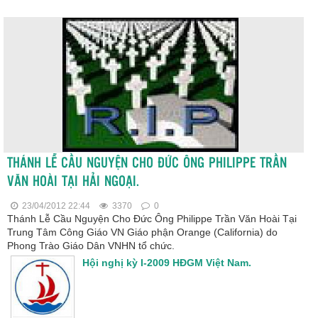
THÁNH LỄ CẦU NGUYỆN CHO ĐỨC ÔNG PHILIPPE TRẦN
VĂN HOÀI TẠI HẢI NGOẠI.
23/04/2012 22:44
3370
0
Thánh Lễ Cầu Nguyện Cho Đức Ông Philippe Trần Văn Hoài Tại
Trung Tâm Công Giáo VN Giáo phận Orange (California) do
Phong Trào Giáo Dân VNHN tổ chức.
Hội nghị kỳ I-2009 HĐGM Việt Nam.