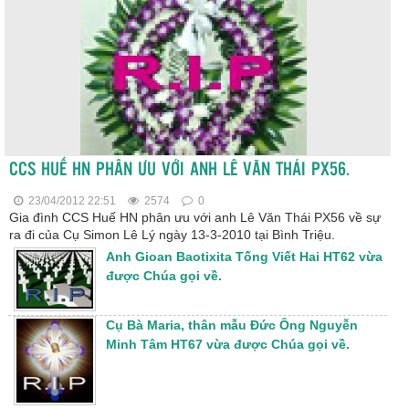
CCS HUẾ HN PHÂN ƯU VỚI ANH LÊ VĂN THÁI PX56.
23/04/2012 22:51
2574
0
Gia đình CCS Huế HN phân ưu với anh Lê Văn Thái PX56 về sự
ra đi của Cụ Simon Lê Lý ngày 13-3-2010 tại Bình Triệu.
Anh Gioan Baotixita Tống Viết Hai HT62 vừa
được Chúa gọi về.
Cụ Bà Maria, thân mẫu Đức Ông Nguyễn
Minh Tâm HT67 vừa được Chúa gọi về.