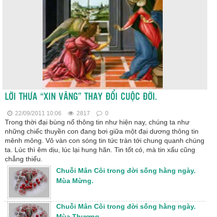
LỜI THƯA “XIN VÂNG” THAY ĐỔI CUỘC ĐỜI.
22/09/2011 10:06
2817
0
Trong thời đại bùng nổ thông tin như hiện nay, chúng ta như
những chiếc thuyền con đang bơi giữa một đại dương thông tin
mênh mông. Vô vàn con sóng tin tức tràn tới chung quanh chúng
ta. Lúc thì êm dịu, lúc lại hung hãn. Tin tốt có, mà tin xấu cũng
chẳng thiếu.
Chuỗi Mân Côi trong đời sống hằng ngày.
Mùa Mừng.
Chuỗi Mân Côi trong đời sống hằng ngày.
Mùa Thương.