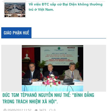
Về việc ĐTC sắp cử Đại Diện không thường
trú ở Việt Nam.
GIÁO PHẬN HUẾ
ĐỨC TGM TÊPHANÔ NGUYỄN NHƯ THỂ: "BÌNH ĐẲNG
TRONG TRÁCH NHIỆM XÃ HỘI".
05/05/2012 11:52
3473
0