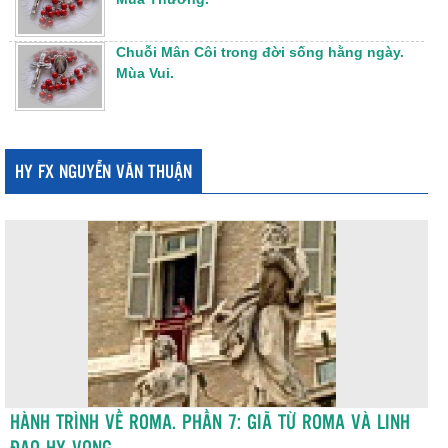
Chuỗi Mân Côi trong đời sống hằng ngày.
Mùa Vui.
HY FX NGUYỄN VĂN THUẬN
HÀNH TRÌNH VỀ ROMA. PHẦN 7: GIÃ TỪ ROMA VÀ LINH
ĐẠO HY VỌNG.