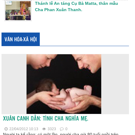
Thánh lễ An táng Cụ Bà Matta, thân mẫu
Cha Phan Xuân Thanh.
VĂN HÓA-XÃ HỘI
XUÂN CANH DẦN: TÌNH CHA NGHĨA MẸ.
22/04/2012 10:13
3323
0
Người ta kể rằng: có một lần, người cha già 80 tuổi ngồi trên