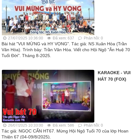
27/07/2025 10:36:00
Đã xem: 637
Phản hồi: 0
Bài hát "VUI MỪNG và HY VỌNG". Tác giả: NS Xuân Hòa (Trần
Văn Hòa). Trình bày: Trần Văn Hòa. Viết cho Hội Ngộ "Ân Huệ 70
Tuổi Đời". Tháng 8-2025.
KARAOKE - VUI
HÁT 70 (FOX)
26/07/2025 10:33:00
Đã xem: 586
Phản hồi: 0
Tác giả: NGỌC CẨN HT67. Mừng Hội Ngộ Tuổi 70 của lớp Hoan
Thiện 67 (04-09/8/2025).