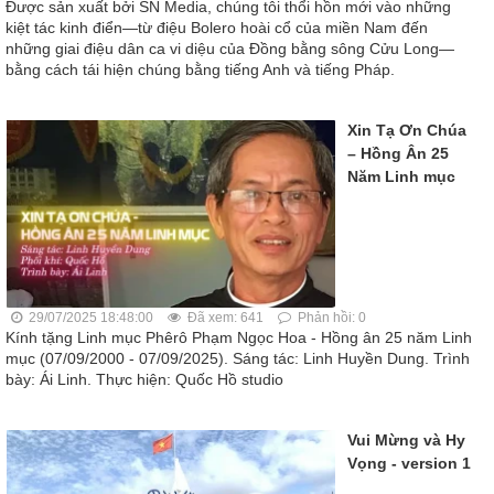
Được sản xuất bởi SN Media, chúng tôi thổi hồn mới vào những
kiệt tác kinh điển—từ điệu Bolero hoài cổ của miền Nam đến
những giai điệu dân ca vi diệu của Đồng bằng sông Cửu Long—
bằng cách tái hiện chúng bằng tiếng Anh và tiếng Pháp.
Xin Tạ Ơn Chúa
– Hồng Ân 25
Năm Linh mục
29/07/2025 18:48:00
Đã xem: 641
Phản hồi: 0
Kính tặng Linh mục Phêrô Phạm Ngọc Hoa - Hồng ân 25 năm Linh
mục (07/09/2000 - 07/09/2025). Sáng tác: Linh Huyền Dung. Trình
bày: Ái Linh. Thực hiện: Quốc Hồ studio
Vui Mừng và Hy
Vọng - version 1