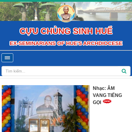
CỰU CHỦNG SINH HUẾ
EX-SEMINARIANS OF HUE'S ARCHDIOCESE
Nhạc: ÂM
VANG TIẾNG
GỌI