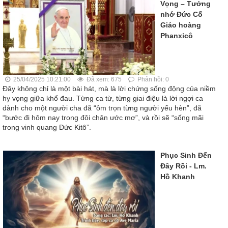
Vọng – Tưởng
nhớ Đức Cố
Giáo hoàng
Phanxicô
25/04/2025 10:21:00
Đã xem: 675
Phản hồi: 0
Đây không chỉ là một bài hát, mà là lời chứng sống động của niềm
hy vọng giữa khổ đau. Từng ca từ, từng giai điệu là lời ngợi ca
dành cho một người cha đã “ôm trọn từng người yếu hèn”, đã
“bước đi hôm nay trong đôi chân ước mơ”, và rồi sẽ “sống mãi
trong vinh quang Đức Kitô”.
Phục Sinh Đến
Đây Rồi - Lm.
Hồ Khanh