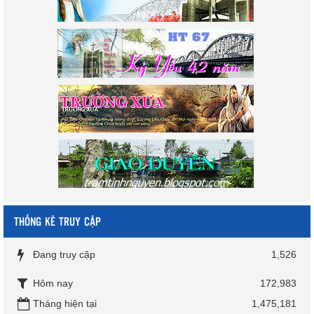
THỐNG KÊ TRUY CẬP
Đang truy cập
1,526
Hôm nay
172,983
Tháng hiện tại
1,475,181