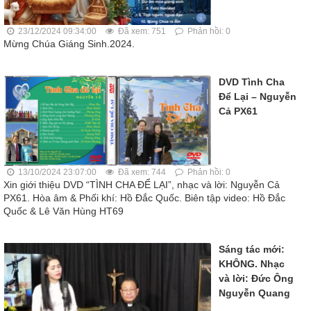
23/12/2024 09:34:00
Đã xem: 751
Phản hồi: 0
Mừng Chúa Giáng Sinh.2024.
DVD Tình Cha
Để Lại – Nguyễn
Cả PX61
13/10/2024 23:07:00
Đã xem: 744
Phản hồi: 0
Xin giới thiệu DVD “TÌNH CHA ĐỂ LẠI”, nhạc và lời: Nguyễn Cả
PX61. Hòa âm & Phối khí: Hồ Đắc Quốc. Biên tập video: Hồ Đắc
Quốc & Lê Văn Hùng HT69
Sáng tác mới:
KHÔNG. Nhạc
và lời: Đức Ông
Nguyễn Quang