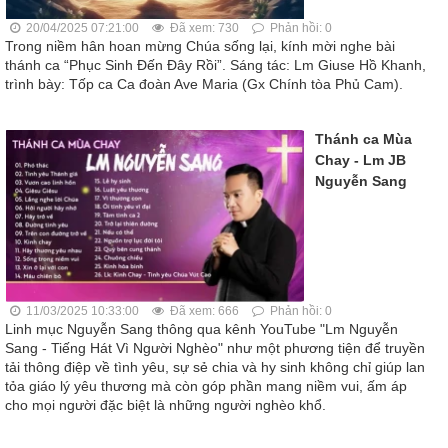
20/04/2025 07:21:00
Đã xem: 730
Phản hồi: 0
Trong niềm hân hoan mừng Chúa sống lại, kính mời nghe bài
thánh ca “Phục Sinh Đến Đây Rồi”. Sáng tác: Lm Giuse Hồ Khanh,
trình bày: Tốp ca Ca đoàn Ave Maria (Gx Chính tòa Phủ Cam).
Thánh ca Mùa
Chay - Lm JB
Nguyễn Sang
11/03/2025 10:33:00
Đã xem: 666
Phản hồi: 0
Linh mục Nguyễn Sang thông qua kênh YouTube "Lm Nguyễn
Sang - Tiếng Hát Vì Người Nghèo" như một phương tiện để truyền
tải thông điệp về tình yêu, sự sẻ chia và hy sinh không chỉ giúp lan
tỏa giáo lý yêu thương mà còn góp phần mang niềm vui, ấm áp
cho mọi người đặc biệt là những người nghèo khổ.