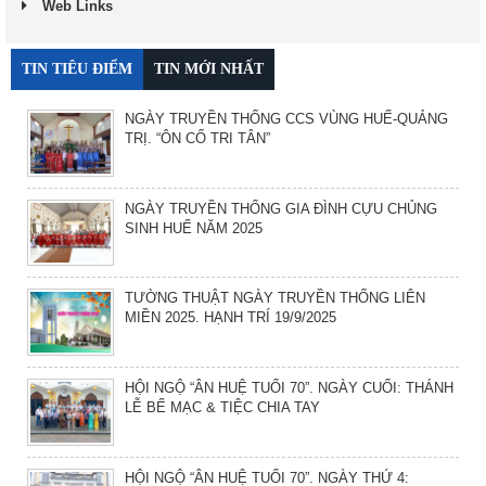
Web Links
TIN TIÊU ĐIỂM
TIN MỚI NHẤT
NGÀY TRUYỀN THỐNG CCS VÙNG HUẾ-QUẢNG
TRỊ. “ÔN CỐ TRI TÂN”
NGÀY TRUYỀN THỐNG GIA ĐÌNH CỰU CHỦNG
SINH HUẾ NĂM 2025
TƯỜNG THUẬT NGÀY TRUYỀN THỐNG LIÊN
MIỀN 2025. HẠNH TRÍ 19/9/2025
HỘI NGỘ “ÂN HUỆ TUỔI 70”. NGÀY CUỐI: THÁNH
LỄ BẾ MẠC & TIỆC CHIA TAY
HỘI NGỘ “ÂN HUỆ TUỔI 70”. NGÀY THỨ 4: