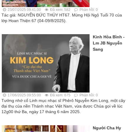
23/07/2025 09:41:00
Đã xem: 582
Phản hồi: 0
Tác giả: NGUYỄN ĐỨC THỦY HT67. Mừng Hội Ngộ Tuổi 70 của
lớp Hoan Thiện 67 (04-09/8/2025).
Kinh Hòa Bình -
Lm JB Nguyễn
Sang
17/06/2025 09:55:00
Đã xem: 675
Phản hồi: 0
Tưởng nhớ cố Linh mục nhạc sĩ Phêrô Nguyễn Kim Long, một cây
đại thụ của nền Thánh nhạc Việt Nam, vừa được Chúa gọi về lúc
12g00 thứ Ba, ngày 17 tháng 6 năm 2025.
Người Cha Hy