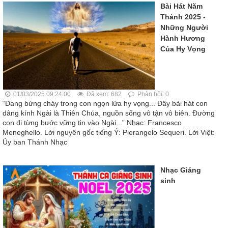
Bài Hát Năm
Thánh 2025 -
Những Người
Hành Hương
Của Hy Vọng
01/03/2025 09:24:00
Đã xem: 682
Phản hồi: 0
“Đang bừng cháy trong con ngọn lửa hy vọng... Đây bài hát con
dâng kính Ngài là Thiên Chúa, nguồn sống vô tận vô biên. Đường
con đi từng bước vững tin vào Ngài...” Nhạc: Francesco
Meneghello. Lời nguyên gốc tiếng Ý: Pierangelo Sequeri. Lời Việt:
Ủy ban Thánh Nhạc
Nhạc Giáng
sinh