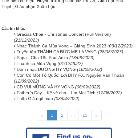
Thể hiện cử điệu: Huynh trưởng Giáo xứ Trà Cổ, Giáo hạt Phú
Thịnh, Giáo phận Xuân Lộc.
Các tin khác
Gracias Choir - Christmas Concert (Full Version)
(21/12/2023)
Nhạc Thánh Ca Mùa Vọng – Giáng Sinh 2023
(03/12/2023)
Tuyển tập THÁNH CA ĐỨC MẸ LA VANG
(28/08/2023)
Papa - Cha Tôi. Paul Anka
(18/06/2023)
Thánh ca Mùa Vọng
(01/12/2022)
Đêm nhạc ĐƯỜNG HY VỌNG
(18/09/2022)
Con Có Một Tổ Quốc: Lời ĐHY FX. Nguyễn Văn Thuận
(12/09/2022)
CD VUI MỪNG VÀ HY VỌNG
(06/09/2022)
Father’s Day – Kể về cha – Lm Mai Tích
(17/06/2022)
Thập Giá ngất cao
(08/04/2022)
«
1
2
...
13
»