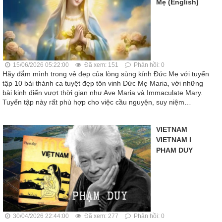
Mẹ (English)
15/06/2026 05:22:00
Đã xem: 151
Phản hồi: 0
Hãy đắm mình trong vẻ đẹp của lòng sùng kính Đức Mẹ với tuyển
tập 10 bài thánh ca tuyệt đẹp tôn vinh Đức Mẹ Maria, với những
bài kinh điển vượt thời gian như Ave Maria và Immaculate Mary.
Tuyển tập này rất phù hợp cho việc cầu nguyện, suy niệm…
VIETNAM
VIETNAM I
PHAM DUY
30/04/2026 22:44:00
Đã xem: 277
Phản hồi: 0