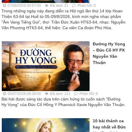
07/08/2026 00:57:00
Đã xem: 21
Phản hồi: 0
Trong những ngày này đang diễn ra Hội ngộ lần thứ 14 lớp Hoan
Thiện 63-64 tại Huế từ 05-09/8/2026, kính mời nghe nhạc phẩm
“Âm Vang Tiếng Gọi”, thơ: Trần Đức Xuân HT63-64, nhạc: Nguyễn
Văn Phương HT63-64, thể hiện: Ca viên Ca đoàn Phú Hòa.
Đường Hy Vọng
– Đức Cố HY PX
Nguyễn Văn
Thuận
05/07/2026 09:39:00
Đã xem: 121
Phản hồi: 0
Bài hát được sáng tác dựa trên cảm hứng từ cuốn sách "Đường
Hy Vọng" của Đức Cố Hồng Y Phanxicô Xavie Nguyễn Văn Thuận.
10 bài thánh ca
hay nhất về Đức