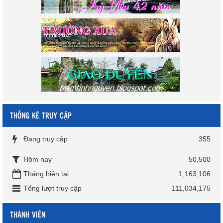
THỐNG KÊ TRUY CẬP
Đang truy cập
355
Hôm nay
50,500
Tháng hiện tại
1,163,106
Tổng lượt truy cập
111,034,175
THÀNH VIÊN