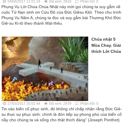
04/04/2017 11:01:24
Đã xem: 2916
Phản hồi: 0
Phụng Vụ Lời Chúa Chúa Nhật này mời gọi chúng ta suy gẫm về
cuộc Tử Nạn sinh ơn Cứu Độ của Đức Giêsu Kitô. Theo chu trình
Phụng Vụ Năm A, chúng ta đọc và suy gẫm bài Thương Khó Đức
Giê-su Ki-tô theo thánh Mát-thêu.
Chúa nhật 5
Mùa Chay. Giải
thích Lời Chúa
27/03/2017 20:02:44
Đã xem: 2979
Phản hồi: 0
Tin vào biến cố phục sinh, đó không chỉ chấp nhận rằng Đức Giê-
su thực sự phục sinh; chính là đón tiếp sự phong phú của biến cố
nầy cho chúng ta và sống cho thật thích đáng” (Joseph Ponthot).