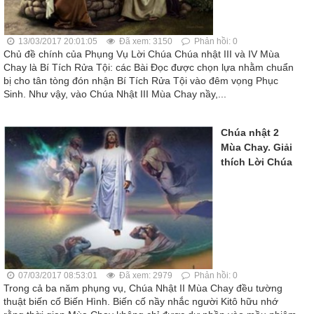
13/03/2017 20:01:05
Đã xem: 3150
Phản hồi: 0
Chủ đề chính của Phụng Vụ Lời Chúa Chúa nhật III và IV Mùa
Chay là Bí Tích Rửa Tội: các Bài Đọc được chọn lựa nhằm chuẩn
bị cho tân tòng đón nhận Bí Tích Rửa Tội vào đêm vọng Phục
Sinh. Như vậy, vào Chúa Nhật III Mùa Chay nầy,...
Chúa nhật 2
Mùa Chay. Giải
thích Lời Chúa
07/03/2017 08:53:01
Đã xem: 2979
Phản hồi: 0
Trong cả ba năm phụng vụ, Chúa Nhật II Mùa Chay đều tường
thuật biến cố Biến Hình. Biến cố nầy nhắc người Kitô hữu nhớ