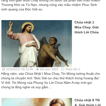
rằng thời gian Mùa Chay không chỉ được dự phần vào mầu nhiệm
Thương Khó và Tử Nạn, nhưng cũng vào mầu nhiệm Phục Sinh
vinh quang của Đức Giê-su.
Chúa nhật 1
Mùa Chay. Giải
thích Lời Chúa
01/03/2017 06:15:49
Đã xem: 3003
Phản hồi: 0
Hằng năm, vào Chúa Nhật I Mùa Chay, Tin Mừng tường thuật cho
chúng ta chuyện tích “Đức Giê-su chịu thử thách trong hoang địa”.
Vì thế, Tin Mừng của Phụng Vụ Lời Chúa Năm A này mời gọi
chúng ta lắng nghe và suy gẫm ...
Chúa nhật 8 TN
A. Giải thích Lời