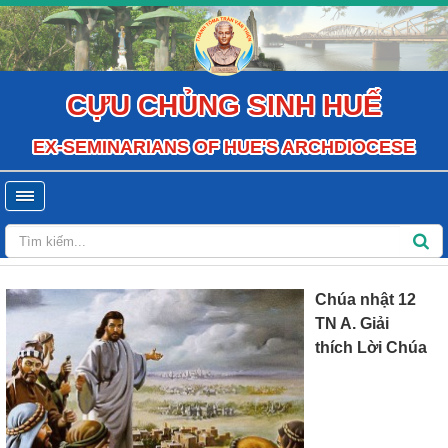
CỰU CHỦNG SINH HUẾ
EX-SEMINARIANS OF HUE'S ARCHDIOCESE
Chúa nhật 12
TN A. Giải
thích Lời Chúa