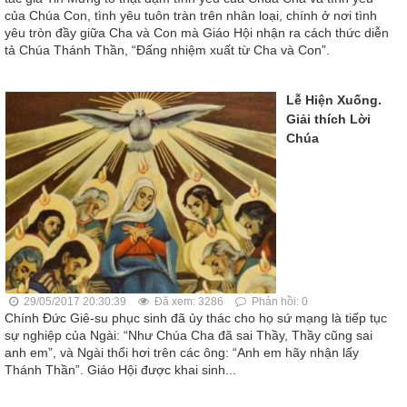
của Chúa Con, tình yêu tuôn tràn trên nhân loại, chính ở nơi tình
yêu tròn đầy giữa Cha và Con mà Giáo Hội nhận ra cách thức diễn
tả Chúa Thánh Thần, “Đấng nhiệm xuất từ Cha và Con”.
Lễ Hiện Xuống.
Giải thích Lời
Chúa
29/05/2017 20:30:39
Đã xem: 3286
Phản hồi: 0
Chính Đức Giê-su phục sinh đã ủy thác cho họ sứ mạng là tiếp tục
sự nghiệp của Ngài: “Như Chúa Cha đã sai Thầy, Thầy cũng sai
anh em”, và Ngài thổi hơi trên các ông: “Anh em hãy nhận lấy
Thánh Thần”. Giáo Hội được khai sinh...