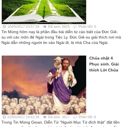
10/05/2017 03:57:16
Đã xem: 3825
Phản hồi: 0
Tin Mừng hôm nay là phần đầu bài diễn từ cáo biệt của Đức Giê-
su với các môn đệ Ngài trong Tiệc Ly. Đức Giê-su giải thích nơi mà
Ngài dẫn những người tin vào Ngài đi, là nhà Cha của Ngài.
Chúa nhật 4
Phục sinh. Giải
thích Lời Chúa
02/05/2017 19:42:28
Đã xem: 3817
Phản hồi: 0
Trong Tin Mừng Gioan, Diễn Từ “Người Mục Tử đích thật” đặt liền