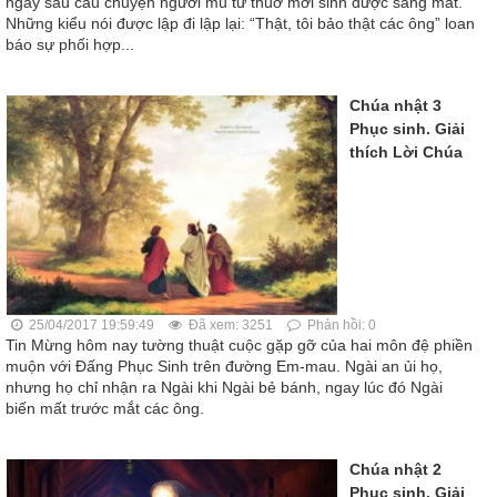
ngay sau câu chuyện người mù từ thuở mới sinh được sáng mắt.
Những kiểu nói được lập đi lập lại: “Thật, tôi bảo thật các ông” loan
báo sự phối hợp...
Chúa nhật 3
Phục sinh. Giải
thích Lời Chúa
25/04/2017 19:59:49
Đã xem: 3251
Phản hồi: 0
Tin Mừng hôm nay tường thuật cuộc gặp gỡ của hai môn đệ phiền
muộn với Đấng Phục Sinh trên đường Em-mau. Ngài an ủi họ,
nhưng họ chỉ nhận ra Ngài khi Ngài bẻ bánh, ngay lúc đó Ngài
biến mất trước mắt các ông.
Chúa nhật 2
Phục sinh. Giải