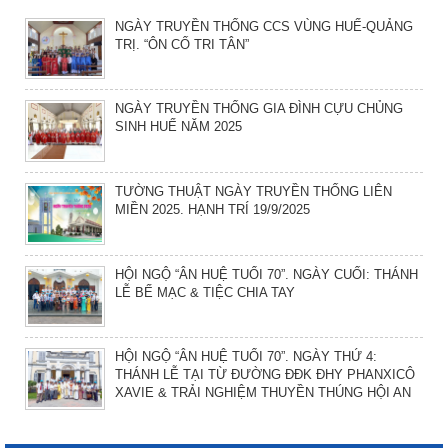
NGÀY TRUYỀN THỐNG CCS VÙNG HUẾ-QUẢNG
TRỊ. “ÔN CỐ TRI TÂN”
NGÀY TRUYỀN THỐNG GIA ĐÌNH CỰU CHỦNG
SINH HUẾ NĂM 2025
TƯỜNG THUẬT NGÀY TRUYỀN THỐNG LIÊN
MIỀN 2025. HẠNH TRÍ 19/9/2025
HỘI NGỘ “ÂN HUỆ TUỔI 70”. NGÀY CUỐI: THÁNH
LỄ BẾ MẠC & TIỆC CHIA TAY
HỘI NGỘ “ÂN HUỆ TUỔI 70”. NGÀY THỨ 4:
THÁNH LỄ TẠI TỪ ĐƯỜNG ĐĐK ĐHY PHANXICÔ
XAVIE & TRẢI NGHIỆM THUYỀN THÚNG HỘI AN