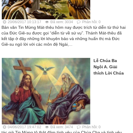
20/06/2017 10:13:17
Đã xem: 3034
Phản hồi: 0
Bản văn Tin Mừng Mát-thêu hôm nay được trích từ diễn từ thứ hai
của Đức Giê-su được gọi “diễn từ về sứ vụ”. Thánh Mát-thêu đã
kết tập ở đây những lời khuyên bảo và những huấn thị mà Đức
Giê-su ngỏ lời với các môn đệ Ngài,...
Lễ Chúa Ba
Ngôi A. Giải
thích Lời Chúa
04/06/2017 19:47:02
Đã xem: 3474
Phản hồi: 0
tác giả Tin Mừng tô thật đậm tình yêu của Chúa Cha và tình yêu