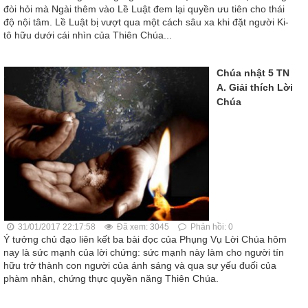
đòi hỏi mà Ngài thêm vào Lề Luật đem lại quyền ưu tiên cho thái
độ nội tâm. Lề Luật bị vượt qua một cách sâu xa khi đặt người Ki-
tô hữu dưới cái nhìn của Thiên Chúa...
Chúa nhật 5 TN
A. Giải thích Lời
Chúa
31/01/2017 22:17:58
Đã xem: 3045
Phản hồi: 0
Ý tưởng chủ đạo liên kết ba bài đọc của Phụng Vụ Lời Chúa hôm
nay là sức mạnh của lời chứng: sức mạnh này làm cho người tín
hữu trở thành con người của ánh sáng và qua sự yếu đuối của
phàm nhân, chứng thực quyền năng Thiên Chúa.