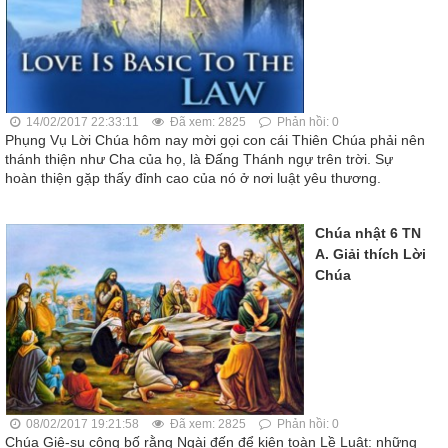
14/02/2017 22:33:11
Đã xem: 2825
Phản hồi: 0
Phụng Vụ Lời Chúa hôm nay mời gọi con cái Thiên Chúa phải nên
thánh thiện như Cha của họ, là Đấng Thánh ngự trên trời. Sự
hoàn thiện gặp thấy đỉnh cao của nó ở nơi luật yêu thương.
Chúa nhật 6 TN
A. Giải thích Lời
Chúa
08/02/2017 19:21:58
Đã xem: 2825
Phản hồi: 0
Chúa Giê-su công bố rằng Ngài đến để kiện toàn Lề Luật: những