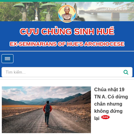
CỰU CHỦNG SINH HUẾ
EX-SEMINARIANS OF HUE'S ARCHDIOCESE
Chúa nhật 19
TN A. Có dừng
chân nhưng
không đứng
lại