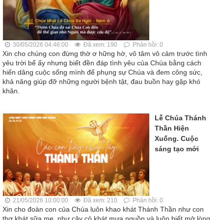
30/05/2026 04:46:00
Đã xem: 190
Phản hồi: 0
Xin cho chúng con đừng thờ ơ hững hờ, vô tâm vô cảm trước tình
yêu trời bể ấy nhưng biết đền đáp tình yêu của Chúa bằng cách
hiến dâng cuộc sống mình để phụng sự Chúa và đem công sức,
khả năng giúp đỡ những người bệnh tật, đau buồn hay gặp khó
khăn.
Lễ Chúa Thánh
Thần Hiện
Xuống. Cuộc
sáng tạo mới
21/05/2026 10:00:00
Đã xem: 210
Phản hồi: 0
Xin cho đoàn con của Chúa luôn khao khát Thánh Thần như con
thơ khát sữa mẹ, như cây cỏ khát mưa nguồn và luôn biết mở lòng