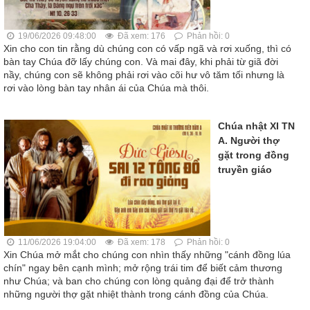
19/06/2026 09:48:00
Đã xem: 176
Phản hồi: 0
Xin cho con tin rằng dù chúng con có vấp ngã và rơi xuống, thì có
bàn tay Chúa đỡ lấy chúng con. Và mai đây, khi phải từ giã đời
nầy, chúng con sẽ không phải rơi vào cõi hư vô tăm tối nhưng là
rơi vào lòng bàn tay nhân ái của Chúa mà thôi.
Chúa nhật XI TN
A. Người thợ
gặt trong đồng
truyền giáo
11/06/2026 19:04:00
Đã xem: 178
Phản hồi: 0
Xin Chúa mở mắt cho chúng con nhìn thấy những "cánh đồng lúa
chín" ngay bên cạnh mình; mở rộng trái tim để biết cảm thương
như Chúa; và ban cho chúng con lòng quảng đại để trở thành
những người thợ gặt nhiệt thành trong cánh đồng của Chúa.