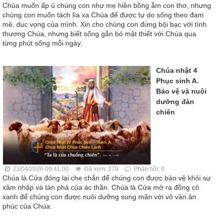
Chúa muốn ấp ủ chúng con như mẹ hiền bồng ẵm con thơ, nhưng
chúng con muốn tách lìa xa Chúa để được tự do sống theo đam
mê, dục vọng của mình. Xin cho chúng con đừng bội bạc với tình
thương Chúa, nhưng biết sống gắn bó mật thiết với Chúa qua
từng phút sống mỗi ngày.
Chúa nhật 4
Phục sinh A.
Bảo vệ và nuôi
dưỡng đàn
chiên
23/04/2026 09:41:00
Đã xem: 279
Phản hồi: 0
Chúa là Cửa đóng lại che chắn để chúng con được bảo vệ khỏi sự
xâm nhập và tàn phá của ác thần. Chúa là Cửa mở ra đồng cỏ
xanh để chúng con được nuôi dưỡng sung mãn với vô vàn ân
phúc của Chúa.