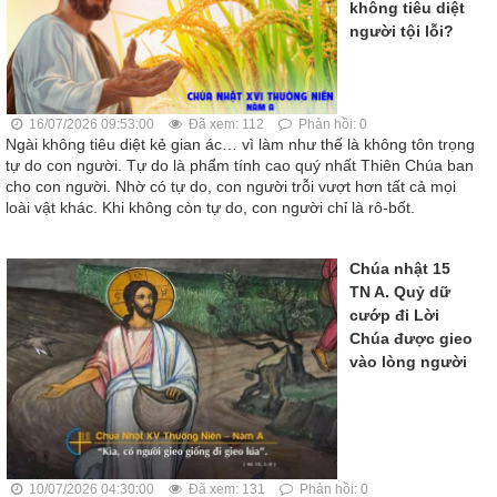
không tiêu diệt
người tội lỗi?
16/07/2026 09:53:00
Đã xem: 112
Phản hồi: 0
Ngài không tiêu diệt kẻ gian ác… vì làm như thế là không tôn trọng
tự do con người. Tự do là phẩm tính cao quý nhất Thiên Chúa ban
cho con người. Nhờ có tự do, con người trỗi vượt hơn tất cả mọi
loài vật khác. Khi không còn tự do, con người chỉ là rô-bốt.
Chúa nhật 15
TN A. Quỷ dữ
cướp đi Lời
Chúa được gieo
vào lòng người
10/07/2026 04:30:00
Đã xem: 131
Phản hồi: 0