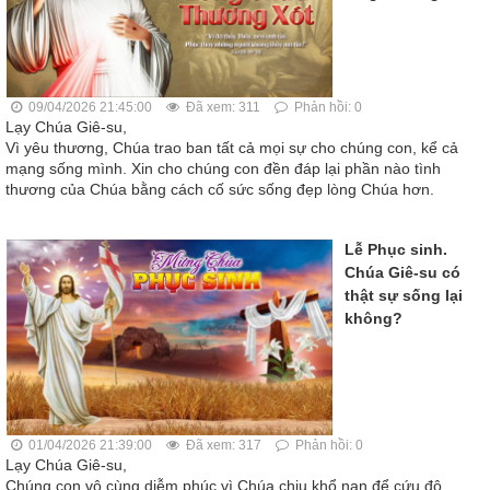
09/04/2026 21:45:00
Đã xem: 311
Phản hồi: 0
Lạy Chúa Giê-su,
Vì yêu thương, Chúa trao ban tất cả mọi sự cho chúng con, kể cả
mạng sống mình. Xin cho chúng con đền đáp lại phần nào tình
thương của Chúa bằng cách cố sức sống đẹp lòng Chúa hơn.
Lễ Phục sinh.
Chúa Giê-su có
thật sự sống lại
không?
01/04/2026 21:39:00
Đã xem: 317
Phản hồi: 0
Lạy Chúa Giê-su,
Chúng con vô cùng diễm phúc vì Chúa chịu khổ nạn để cứu độ