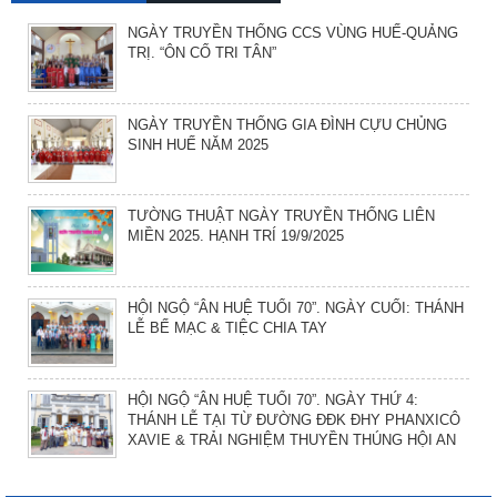
NGÀY TRUYỀN THỐNG CCS VÙNG HUẾ-QUẢNG
TRỊ. “ÔN CỐ TRI TÂN”
NGÀY TRUYỀN THỐNG GIA ĐÌNH CỰU CHỦNG
SINH HUẾ NĂM 2025
TƯỜNG THUẬT NGÀY TRUYỀN THỐNG LIÊN
MIỀN 2025. HẠNH TRÍ 19/9/2025
HỘI NGỘ “ÂN HUỆ TUỔI 70”. NGÀY CUỐI: THÁNH
LỄ BẾ MẠC & TIỆC CHIA TAY
HỘI NGỘ “ÂN HUỆ TUỔI 70”. NGÀY THỨ 4:
THÁNH LỄ TẠI TỪ ĐƯỜNG ĐĐK ĐHY PHANXICÔ
XAVIE & TRẢI NGHIỆM THUYỀN THÚNG HỘI AN