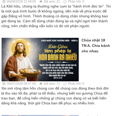
06/08/2026 21:49:00
Đã xem: 21
Phản hồi: 0
Là Kitô hữu, chúng ta thường nghe cụm từ “hành trình đức tin”. Tin
là một quá trình bước đi không ngừng, tiến mãi về phía trước để
gặp Đấng vô hình. Thỉnh thoảng có dừng chân nhưng không bao
giờ đứng lại. Cám dỗ dừng chân đứng lại và nghỉ ngơi trên thành
công, trên chiến thắng vẫn luôn có đó với phận người.
Chúa nhật 18
TN A. Chia bánh
cho nhau
30/07/2026 09:47:00
Đã xem: 72
Phản hồi: 0
Xin mở rộng tâm hồn chúng con để chúng con đừng theo thói đời
là thu vào tối đa, phát ra tối thiểu, nhưng biết noi gương Chúa để
trao ban, để cống hiến những gì chúng con đang có và biết hiến
dâng khả năng, thời giờ Chúa ban để phục vụ nhiều hơn.