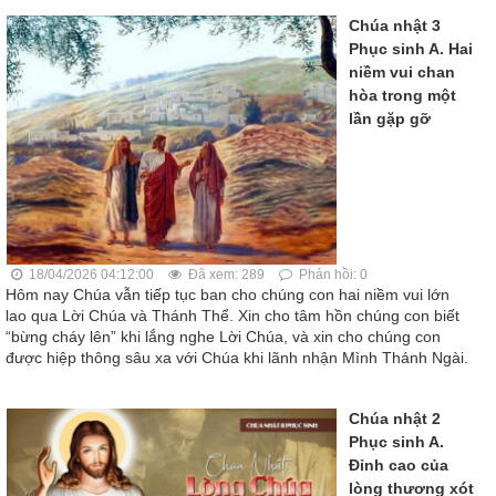
Chúa nhật 3
Phục sinh A. Hai
niềm vui chan
hòa trong một
lần gặp gỡ
18/04/2026 04:12:00
Đã xem: 289
Phản hồi: 0
Hôm nay Chúa vẫn tiếp tục ban cho chúng con hai niềm vui lớn
lao qua Lời Chúa và Thánh Thể. Xin cho tâm hồn chúng con biết
“bừng cháy lên” khi lắng nghe Lời Chúa, và xin cho chúng con
được hiệp thông sâu xa với Chúa khi lãnh nhận Mình Thánh Ngài.
Chúa nhật 2
Phục sinh A.
Đỉnh cao của
lòng thương xót