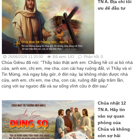
TN A. Địa chỉ tối
ưu để đầu tư
26/06/2026 11:20:00
Đã xem: 143
Phản hồi: 0
Chúa Giêsu đã nói: “Thầy bảo thật anh em: Chẳng hề có ai bỏ nhà
cửa, anh em, chị em, mẹ cha, con cái hay ruộng đất, vì Thầy và vì
Tin Mừng, mà ngay bây giờ, ở đời này, lại không nhận được nhà
cửa, anh em, chị em, mẹ cha, con cái, ruộng đất gấp trăm lần,
cùng với sự ngược đãi và sự sống vĩnh cữu ở đời sau”
Chúa nhật 12
TN A. Hãy tin
vào sự quan
phòng của
Chúa và không
còn sợ hãi