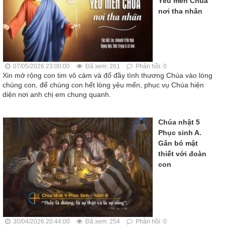
Yêu mến Chúa
nơi tha nhân
07/05/2026 23:00:00
Đã xem: 261
Phản hồi: 0
Xin mở rộng con tim vô cảm và đổ đầy tình thương Chúa vào lòng
chúng con, để chúng con hết lòng yêu mến, phục vụ Chúa hiện
diện nơi anh chị em chung quanh.
Chúa nhật 5
Phục sinh A.
Gắn bó mật
thiết với đoàn
con
30/04/2026 20:44:00
Đã xem: 254
Phản hồi: 0