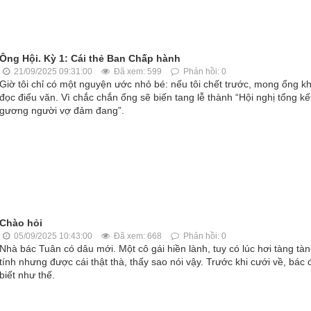
Ông Hội. Kỳ 1: Cái thẻ Ban Chấp hành
21/09/2025 09:31:00
Đã xem: 599
Phản hồi: 0
Giờ tôi chỉ có một nguyện ước nhỏ bé: nếu tôi chết trước, mong ổng kh
đọc điếu văn. Vì chắc chắn ổng sẽ biến tang lễ thành “Hội nghị tổng kế
gương người vợ đảm đang”.
Chào hỏi
05/09/2025 10:43:00
Đã xem: 668
Phản hồi: 0
Nhà bác Tuân có dâu mới. Một cô gái hiền lành, tuy có lúc hơi tàng tà
tính nhưng được cái thật thà, thấy sao nói vậy. Trước khi cưới về, bác 
biết như thế.