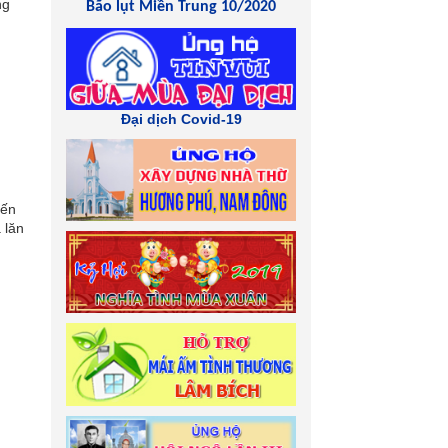
ng
Bão lụt Miền Trung 10/2020
Đại dịch Covid-19
Đến
 lăn