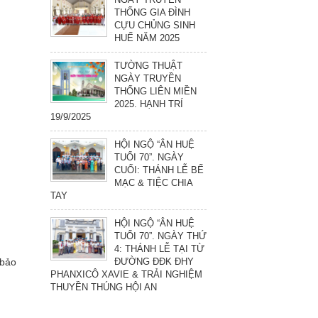
THỐNG GIA ĐÌNH
CỰU CHỦNG SINH
HUẾ NĂM 2025
TƯỜNG THUẬT
NGÀY TRUYỀN
THỐNG LIÊN MIỀN
m
2025. HẠNH TRÍ
19/9/2025
HỘI NGỘ “ÂN HUỆ
TUỔI 70”. NGÀY
CUỐI: THÁNH LỄ BẾ
MẠC & TIỆC CHIA
TAY
HỘI NGỘ “ÂN HUỆ
TUỔI 70”. NGÀY THỨ
4: THÁNH LỄ TẠI TỪ
ĐƯỜNG ĐĐK ĐHY
 bảo
PHANXICÔ XAVIE & TRẢI NGHIỆM
THUYỀN THÚNG HỘI AN