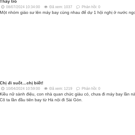
Thầy trò
08/07/2024 10:34:00
Đã xem: 1037
Phản hồi: 0
Một nhóm giáo sư lên máy bay cùng nhau để dự 1 hội nghị ở nước ngo
Chị đi suốt…chị biết!
10/04/2024 10:59:00
Đã xem: 1219
Phản hồi: 0
Kiều nữ sành điệu, con nhà quan chức giàu có, chưa đi máy bay lần n
Cô ta lần đầu tiên bay từ Hà nội đi Sài Gòn.