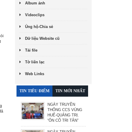
Album ảnh
Videoclips
Ủng hộ-Chia sẻ
ỏi
Dữ liệu Website cũ
t
Tải file
Tờ liên lạc
Web Links
TIN TIÊU ĐIỂM
TIN MỚI NHẤT
NGÀY TRUYỀN
ng
THỐNG CCS VÙNG
đã
HUẾ-QUẢNG TRỊ.
“ÔN CỐ TRI TÂN”
NGÀY TRUYỀN