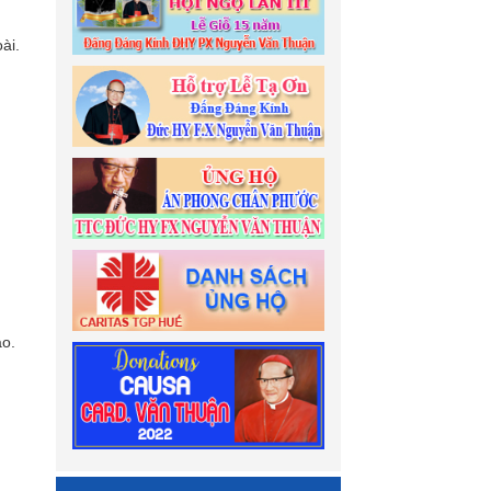
ài.
ào.