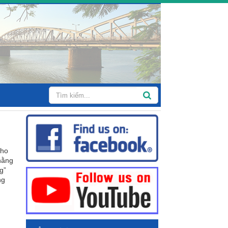
cho
hằng
g”
ng