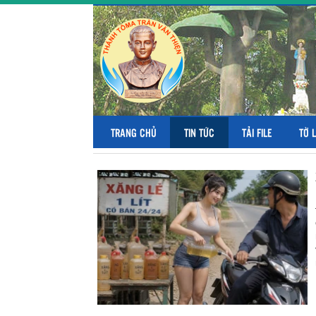
TRANG CHỦ
TIN TỨC
TẢI FILE
TỜ 