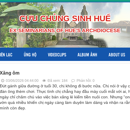
CỰU CHỦNG SINH HUẾ
EX-SEMINARIANS OF HUE'S ARCHDIOCESE
LIÊN LẠC
ỦNG HỘ
VIDEOCLIPS
ALBUM ẢNH
ABOUT US
Xăng ôm
03/06/2026 04:44:00
Đã xem: 184
Phản hồi: 0
Đứt gánh giữa đường ở tuổi 30, chị không đi bước nữa. Chị nói ở vậy 
đàn ông thèm chơi. Thực tình chị chẳng hay đầu mày cuối mắt với ai, 
ngày chỉ chăm chú vào việc bán xăng lẻ kiếm tiền nuôi con. Nhưng “on
vờn quá nhiều khiến chị ngày càng làm duyên làm dáng và nhận ra rằ
mình còn đẹp.