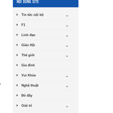
NỘI DUNG SITE
Tin tức nội bộ
.
F1
Linh đạo
Giáo Hội
Thế giới
Gia đình
Vui Khỏe
n
Nghệ thuật
Đó đây
Giải trí