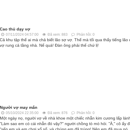
Cao thủ dạy vợ
07/11/2024 04:57:00
Đã xem: 883
Phản hồi: 0
Cả khu tập thể ai mà chả biết lão sợ vợ. Thế mà tối qua thấy tiếng lão
vợ rung cả tầng nhà. Nể quá! Đàn ông phải thế chứ lị!
Người vợ may mắn
05/10/2024 22:35:00
Đã xem: 876
Phản hồi: 0
Một ngày nọ, người vợ về nhà khoe một chiếc nhẫn kim cương lấp lán
"Làm sao em có cái nhẫn đó vậy?" người chồng tò mò hỏi. "À," cô ấy đ
"sếp em và em chơi xổ số, và chúng em đã trúng! Nên em đã mua nó