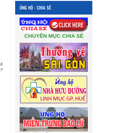
ỦNG HỘ - CHIA SẺ
CHUYÊN MỤC CHIA SẺ
a
bố
m?
t