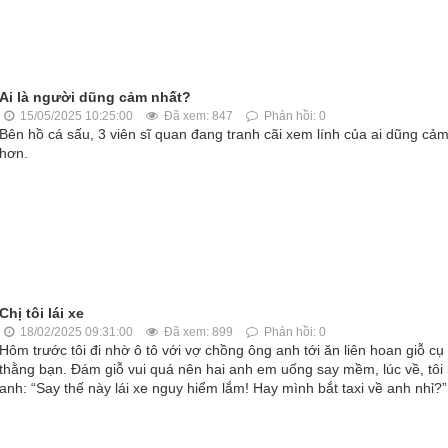
Ai là người dũng cảm nhất?
15/05/2025 10:25:00
Đã xem: 847
Phản hồi: 0
Bên hồ cá sấu, 3 viên sĩ quan đang tranh cãi xem lính của ai dũng cả
hơn.
Chị tôi lái xe
18/02/2025 09:31:00
Đã xem: 899
Phản hồi: 0
Hôm trước tôi đi nhờ ô tô với vợ chồng ông anh tới ăn liên hoan giỗ cụ
thằng bạn. Đám giỗ vui quá nên hai anh em uống say mềm, lúc về, tôi
anh: “Say thế này lái xe nguy hiểm lắm! Hay mình bắt taxi về anh nhỉ?”