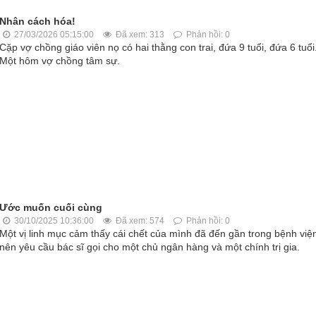
Nhân cách hóa!
27/03/2026 05:15:00
Đã xem: 313
Phản hồi: 0
Cặp vợ chồng giáo viên nọ có hai thằng con trai, đứa 9 tuổi, đứa 6 tuổi
Một hôm vợ chồng tâm sự.
Ước muốn cuối cùng
30/10/2025 10:36:00
Đã xem: 574
Phản hồi: 0
Một vị linh mục cảm thấy cái chết của mình đã đến gần trong bệnh việ
nên yêu cầu bác sĩ gọi cho một chủ ngân hàng và một chính trị gia.