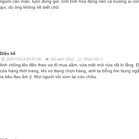
người cần mẫn, luôn đúng giờ, tính tình hòa đồng nên cả trường ai cũ
quí, dù ông không hề biết chữ.
Diệu kế
28/07/2024 05:07:00
Đã xem: 1011
Phản hồi: 0
Anh chồng lẽo đẽo theo vợ đi mua sắm, vừa mệt mỏi vừa rất lo lắng. 
cửa hàng thời trang, khi vợ đang chọn hàng, anh ta bỗng ôm bụng ngã
ra kêu đau ầm ỹ. Mọi người vội xúm lại cứu chữa.