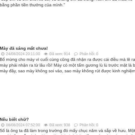
bằng phần tiền thưởng của mình."
Mày đã sáng mắt chưa!
24/08/2024 20:11:00
Đã xem: 914
Phản hồi: 0
Bố mừng cho mày vì cuối cùng cũng đã nhận ra được cái điều mà lẽ r
mày phải nhận ra từ lâu rồi! Mày có một tấm gương lù lù trước mặt là 
mày đây, sao mày không soi vào, sao mày không rút được kinh nghiệ
Nếu biết chữ?
08/08/2024 07:52:00
Đã xem: 938
Phản hồi: 0
Số là ông ta đã làm trong trường đó mấy chục năm và sắp về hưu. Mộ