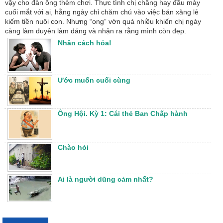
vậy cho đàn ông thèm chơi. Thực tình chị chẳng hay đầu mày
cuối mắt với ai, hằng ngày chỉ chăm chú vào việc bán xăng lẻ
kiếm tiền nuôi con. Nhưng “ong” vờn quá nhiều khiến chị ngày
càng làm duyên làm dáng và nhận ra rằng mình còn đẹp.
Nhân cách hóa!
Ước muốn cuối cùng
Ông Hội. Kỳ 1: Cái thẻ Ban Chấp hành
Chào hỏi
Ai là người dũng cảm nhất?