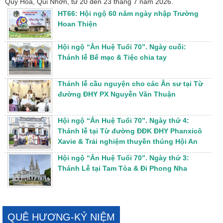
Quy Hòa, Qui Nhơn, từ 20 đến 23 tháng 7 năm 2026.
HT66: Hội ngộ 60 năm ngày nhập Trường
Hoan Thiện
Hội ngộ “Ân Huệ Tuổi 70”. Ngày cuối:
Thánh lễ Bế mạc & Tiệc chia tay
Thánh lễ cầu nguyện cho các Ân sư tại Từ
đường ĐHY PX Nguyễn Văn Thuận
Hội ngộ “Ân Huệ Tuổi 70”. Ngày thứ 4:
Thánh lễ tại Từ đường ĐĐK ĐHY Phanxicô
Xavie & Trải nghiệm thuyền thúng Hội An
Hội ngộ “Ân Huệ Tuổi 70”. Ngày thứ 3:
Thánh Lễ tại Tam Tòa & Đi Phong Nha
QUÊ HƯƠNG-KỶ NIỆM