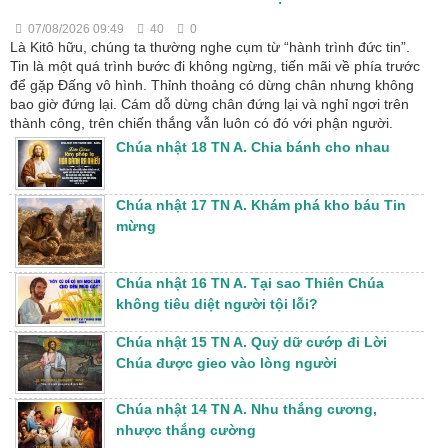
07/08/2026 09:49
40
0
Là Kitô hữu, chúng ta thường nghe cụm từ “hành trình đức tin”.
Tin là một quá trình bước đi không ngừng, tiến mãi về phía trước
để gặp Đấng vô hình. Thỉnh thoảng có dừng chân nhưng không
bao giờ đứng lại. Cám dỗ dừng chân đứng lại và nghỉ ngơi trên
thành công, trên chiến thắng vẫn luôn có đó với phận người.
Chúa nhật 18 TN A. Chia bánh cho nhau
Chúa nhật 17 TN A. Khám phá kho báu Tin
mừng
Chúa nhật 16 TN A. Tại sao Thiên Chúa
không tiêu diệt người tội lỗi?
Chúa nhật 15 TN A. Quỷ dữ cướp đi Lời
Chúa được gieo vào lòng người
Chúa nhật 14 TN A. Nhu thắng cương,
nhược thắng cường