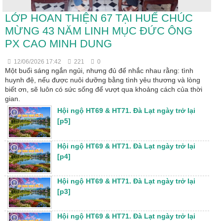
LỚP HOAN THIỆN 67 TẠI HUẾ CHÚC
MỪNG 43 NĂM LINH MỤC ĐỨC ÔNG
PX CAO MINH DUNG
12/06/2026 17:42
221
0
Một buổi sáng ngắn ngủi, nhưng đủ để nhắc nhau rằng: tình
huynh đệ, nếu được nuôi dưỡng bằng tình yêu thương và lòng
biết ơn, sẽ luôn có sức sống để vượt qua khoảng cách của thời
gian.
Hội ngộ HT69 & HT71. Đà Lạt ngày trở lại
[p5]
Hội ngộ HT69 & HT71. Đà Lạt ngày trở lại
[p4]
Hội ngộ HT69 & HT71. Đà Lạt ngày trở lại
[p3]
Hội ngộ HT69 & HT71. Đà Lạt ngày trở lại