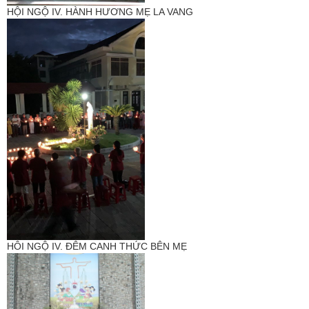
HỘI NGỘ IV. HÀNH HƯƠNG MẸ LA VANG
HÔI NGỘ IV. ĐÊM CANH THỨC BÊN MẸ