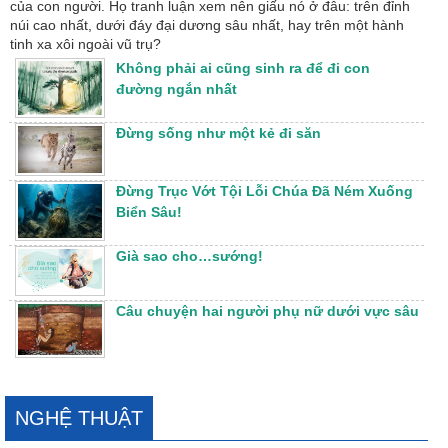
của con người. Họ tranh luận xem nên giấu nó ở đâu: trên đỉnh
núi cao nhất, dưới đáy đại dương sâu nhất, hay trên một hành
tinh xa xôi ngoài vũ trụ?
Không phải ai cũng sinh ra để đi con
đường ngắn nhất
Đừng sống như một kẻ đi săn
Đừng Trục Vớt Tội Lỗi Chúa Đã Ném Xuống
Biển Sâu!
Già sao cho…sướng!
Câu chuyện hai người phụ nữ dưới vực sâu
NGHỆ THUẬT