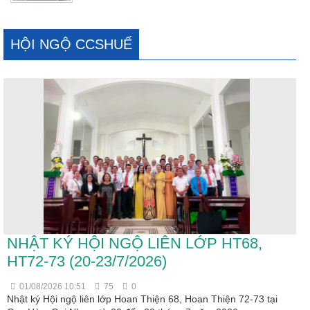
HỘI NGỘ CCSHUẾ
NHẬT KÝ HỘI NGỘ LIÊN LỚP HT68,
HT72-73 (20-23/7/2026)
01/08/2026 10:51
75
0
Nhật ký Hội ngộ liên lớp Hoan Thiện 68, Hoan Thiện 72-73 tại