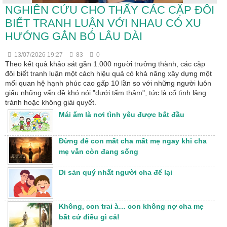
NGHIÊN CỨU CHO THẤY CÁC CẶP ĐÔI
BIẾT TRANH LUẬN VỚI NHAU CÓ XU
HƯỚNG GẮN BÓ LÂU DÀI
13/07/2026 19:27
83
0
Theo kết quả khảo sát gần 1.000 người trưởng thành, các cặp
đôi biết tranh luận một cách hiệu quả có khả năng xây dựng một
mối quan hệ hạnh phúc cao gấp 10 lần so với những người luôn
giấu những vấn đề khó nói "dưới tấm thảm", tức là cố tình lảng
tránh hoặc không giải quyết.
Mái ấm là nơi tình yêu được bắt đầu
Đừng để con mất cha mất mẹ ngay khi cha
mẹ vẫn còn đang sống
Di sản quý nhất người cha để lại
Không, con trai à… con không nợ cha mẹ
bất cứ điều gì cả!