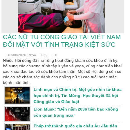
CÁC NỮ TU CÔNG GIÁO TẠI VIỆT NAM
ĐỐI MẶT VỚI TÌNH TRẠNG KIỆT SỨC
03/08/2026 19:54
69
0
Nhiều Hội dòng đã mở rộng hoạt động khám sức khỏe định kỳ,
bổ sung các chương trình tập luyện và yoga, cũng như triển khai
các khóa đào tạo về sức khỏe tâm thần. Một số Hội dòng còn có
các cơ sở chăm sóc dành cho những nữ tu cao tuổi hoặc mắc
bệnh mãn tính.
Linh mục và Chính trị. Một góc nhìn từ khoa
học chính trị, Tin Mừng, Học thuyết Xã hội
Công giáo và Giáo luật
Elon Musk: “Đến năm 2036 tiền bạc không
còn quan trọng nữa”
Pháp trở thành quốc gia châu Âu đầu tiên