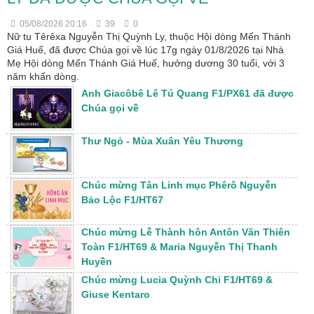
05/08/2026 20:16
39
0
Nữ tu Têrêxa Nguyễn Thị Quỳnh Ly, thuộc Hội dòng Mến Thánh
Giá Huế, đã được Chúa gọi về lúc 17g ngày 01/8/2026 tại Nhà
Mẹ Hội dòng Mến Thánh Giá Huế, hưởng dương 30 tuổi, với 3
năm khấn dòng.
Anh Giacôbê Lê Tú Quang F1/PX61 đã được
Chúa gọi về
Thư Ngỏ - Mùa Xuân Yêu Thương
Chúc mừng Tân Linh mục Phêrô Nguyễn
Bảo Lộc F1/HT67
Chúc mừng Lễ Thành hôn Antôn Văn Thiên
Toàn F1/HT69 & Maria Nguyễn Thị Thanh
Huyền
Chúc mừng Lucia Quỳnh Chi F1/HT69 &
Giuse Kentaro