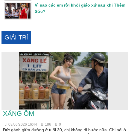
Vì sao các em rời khỏi giáo xứ sau khi Thêm
Sức?
GIẢI TRÍ
XĂNG ÔM
03/06/2026 16:44
186
0
Đứt gánh giữa đường ở tuổi 30, chị không đi bước nữa. Chị nói ở