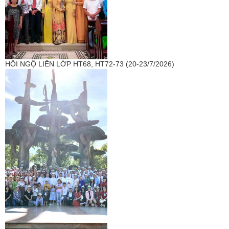
HỘI NGỘ LIÊN LỚP HT68, HT72-73 (20-23/7/2026)