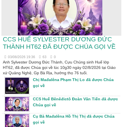
CCS HUẾ SYLVESTER DƯƠNG ĐỨC
THÀNH HT62 ĐÃ ĐƯỢC CHÚA GỌI VỀ
03/08/2026 19:36
63
0
Anh Sylvester Dương Đức Thành, Cựu Chủng sinh Huế lớp
HT62, đã được Chúa gọi về lúc 10g30 ngày 02/8/2026 tại Giáo
xứ Quảng Nghệ, Gp Bà Rịa, hưởng thọ 76 tuổi.
Chị Mađalêna Phạm Thị Lo đã được Chúa
gọi về
CCS Huế Bênêđictô Đoàn Văn Tiến đã được
Chúa gọi về
Cụ Bà Mađalêna Hồ Thị Thị đã được Chúa
gọi về