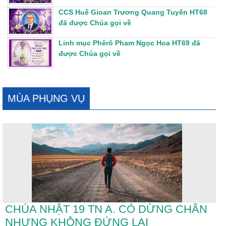
CCS Huế Gioan Trương Quang Tuyến HT68
đã được Chúa gọi về
Linh mục Phêrô Pham Ngọc Hoa HT69 đã
được Chúa gọi về
MÙA PHỤNG VỤ
CHÚA NHẬT 19 TN A. CÓ DỪNG CHÂN
NHƯNG KHÔNG ĐỨNG LẠI