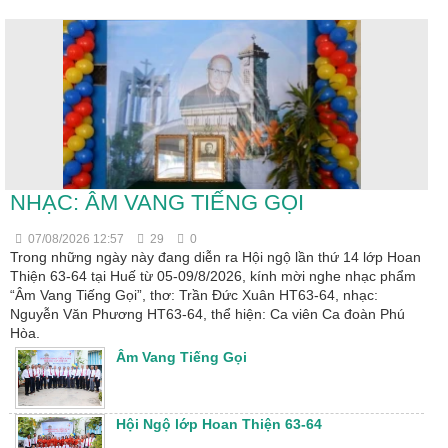
NHẠC: ÂM VANG TIẾNG GỌI
07/08/2026 12:57
29
0
Trong những ngày này đang diễn ra Hội ngộ lần thứ 14 lớp Hoan
Thiện 63-64 tại Huế từ 05-09/8/2026, kính mời nghe nhạc phẩm
“Âm Vang Tiếng Gọi”, thơ: Trần Đức Xuân HT63-64, nhạc:
Nguyễn Văn Phương HT63-64, thể hiện: Ca viên Ca đoàn Phú
Hòa.
Âm Vang Tiếng Gọi
Hội Ngộ lớp Hoan Thiện 63-64