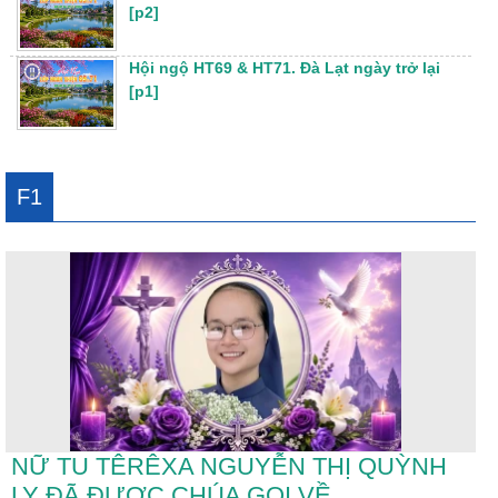
[p2]
Hội ngộ HT69 & HT71. Đà Lạt ngày trở lại
[p1]
F1
NỮ TU TÊRÊXA NGUYỄN THỊ QUỲNH
LY ĐÃ ĐƯỢC CHÚA GỌI VỀ