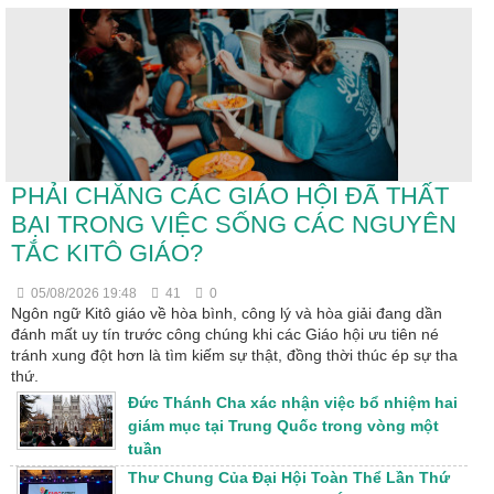
PHẢI CHĂNG CÁC GIÁO HỘI ĐÃ THẤT
BẠI TRONG VIỆC SỐNG CÁC NGUYÊN
TẮC KITÔ GIÁO?
05/08/2026 19:48
41
0
Ngôn ngữ Kitô giáo về hòa bình, công lý và hòa giải đang dần
đánh mất uy tín trước công chúng khi các Giáo hội ưu tiên né
tránh xung đột hơn là tìm kiếm sự thật, đồng thời thúc ép sự tha
thứ.
Đức Thánh Cha xác nhận việc bổ nhiệm hai
giám mục tại Trung Quốc trong vòng một
tuần
Thư Chung Của Đại Hội Toàn Thể Lần Thứ