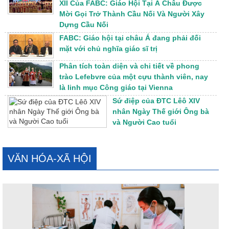
XII Của FABC: Giáo Hội Tại Á Châu Được
Mời Gọi Trở Thành Cầu Nối Và Người Xây
Dựng Cầu Nối
FABC: Giáo hội tại châu Á đang phải đối
mặt với chủ nghĩa giáo sĩ trị
Phân tích toàn diện và chi tiết về phong
trào Lefebvre của một cựu thành viên, nay
là linh mục Công giáo tại Vienna
Sứ điệp của ĐTC Lêô XIV
nhân Ngày Thế giới Ông bà
và Người Cao tuổi
VĂN HÓA-XÃ HỘI