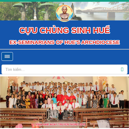
CỰU CHỦNG SINH HUẾ
EX-SEMINARIANS OF HUE'S ARCHDIOCESE