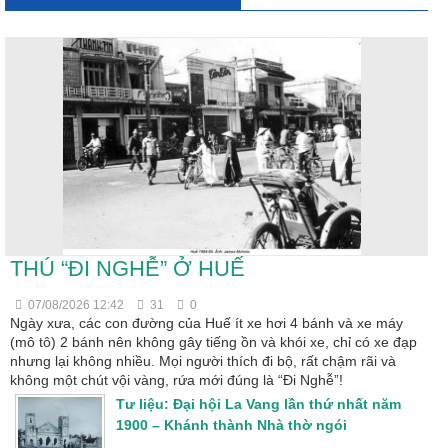
THÚ “ĐI NGHỄ” Ở HUẾ
07/08/2026 12:42
31
0
Ngày xưa, các con đường của Huế ít xe hơi 4 bánh và xe máy
(mô tô) 2 bánh nên không gây tiếng ồn và khói xe, chỉ có xe đạp
nhưng lại không nhiều. Mọi người thích đi bộ, rất chậm rãi và
không một chút vội vàng, rứa mới đúng là “Đi Nghễ”!
Tư liệu: Đại hội La Vang lần thứ nhất năm
1900 – Khánh thành Nhà thờ ngói