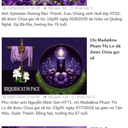
03/08/2026 07:36:00
Đã xem: 63
Phản hồi: 0
Anh Sylvester Dương Đức Thành, Cựu Chủng sinh Huế lớp HT62,
đã được Chúa gọi về lúc 10g30 ngày 02/8/2026 tại Giáo xứ Quảng
Nghệ, Gp Bà Rịa, hưởng thọ 76 tuổi.
Chị Mađalêna
Phạm Thị Lo đã
được Chúa gọi
về
09/07/2026 22:02:00
Đã xem: 134
Phản hồi: 0
Phu nhân anh Nguyễn Minh Sơn HT71, chị Mađalêna Phạm Thị
Lo đã được Chúa gọi về lúc 23g35’ ngày 07/7/2026 tại giáo xứ Tân
Hữu, Xuân Thành, Đồng Nai, hưởng thọ 67 tuổi.