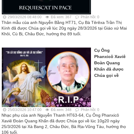
29/03/2026 08:48:00
Đã xem: 367
Phản hồi: 0
Thân mẫu của anh Nguyễn Bằng HT71, Cụ Bà Têrêxa Trần Thị
Kính đã được Chúa gọi về lúc 20g ngày 28/3/2026 tại Giáo xứ Mai
Khôi, Cù Bị, Châu Đức, hưởng thọ 89 tuổi.
Cụ Ông
Phanxicô Xaviê
Đoàn Quang
Khẩn đã được
Chúa gọi về
25/03/2026 10:47:00
Đã xem: 348
Phản hồi: 0
Nhạc phụ của anh Nguyễn Thanh HT63-64, Cụ Ông Phanxicô
Xaviê Đoàn Quang Khẩn đã được Chúa gọi về lúc 10g20 ngày
25/3/2026 tại Xà Bang 2, Châu Đức, Bà Rịa-Vũng Tàu, hưởng thọ
106 tuổi.