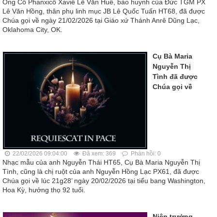
Ông Cố Phanxicô Xaviê Lê Văn Huề, bào huynh của Đức TGM PX
Lê Văn Hồng, thân phụ linh mục JB Lê Quốc Tuấn HT68, đã được
Chúa gọi về ngày 21/02/2026 tại Giáo xứ Thánh Anrê Dũng Lạc,
Oklahoma City, OK.
Cụ Bà Maria
Nguyễn Thị
Tình đã được
Chúa gọi về
22/02/2026 09:04:00
Đã xem: 369
Phản hồi: 0
Nhạc mẫu của anh Nguyễn Thái HT65, Cụ Bà Maria Nguyễn Thị
Tình, cũng là chị ruột của anh Nguyễn Hồng Lạc PX61, đã được
Chúa gọi về lúc 21g28’ ngày 20/02/2026 tại tiểu bang Washington,
Hoa Kỳ, hưởng thọ 92 tuổi.
Niên trưởng