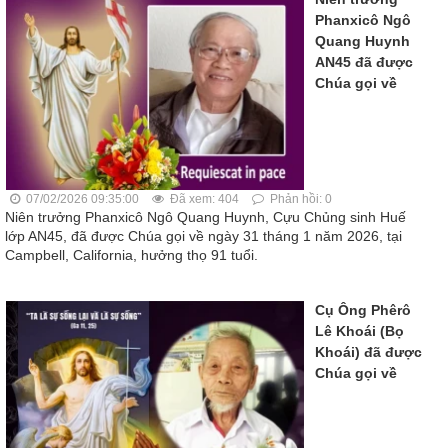
Phanxicô Ngô
Quang Huynh
AN45 đã được
Chúa gọi về
07/02/2026 09:35:00
Đã xem: 404
Phản hồi: 0
Niên trưởng Phanxicô Ngô Quang Huynh, Cựu Chủng sinh Huế
lớp AN45, đã được Chúa gọi về ngày 31 tháng 1 năm 2026, tại
Campbell, California, hưởng thọ 91 tuổi.
Cụ Ông Phêrô
Lê Khoái (Bọ
Khoái) đã được
Chúa gọi về