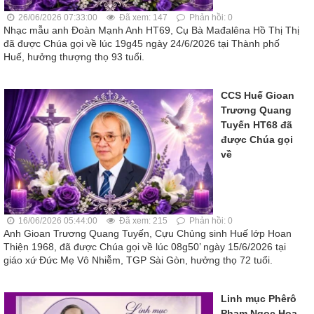
26/06/2026 07:33:00
Đã xem: 147
Phản hồi: 0
Nhạc mẫu anh Đoàn Mạnh Anh HT69, Cụ Bà Mađalêna Hồ Thị Thị
đã được Chúa gọi về lúc 19g45 ngày 24/6/2026 tại Thành phố
Huế, hưởng thượng thọ 93 tuổi.
CCS Huế Gioan
Trương Quang
Tuyến HT68 đã
được Chúa gọi
về
16/06/2026 05:44:00
Đã xem: 215
Phản hồi: 0
Anh Gioan Trương Quang Tuyến, Cựu Chủng sinh Huế lớp Hoan
Thiện 1968, đã được Chúa gọi về lúc 08g50’ ngày 15/6/2026 tại
giáo xứ Đức Mẹ Vô Nhiễm, TGP Sài Gòn, hưởng thọ 72 tuổi.
Linh mục Phêrô
Pham Ngọc Hoa