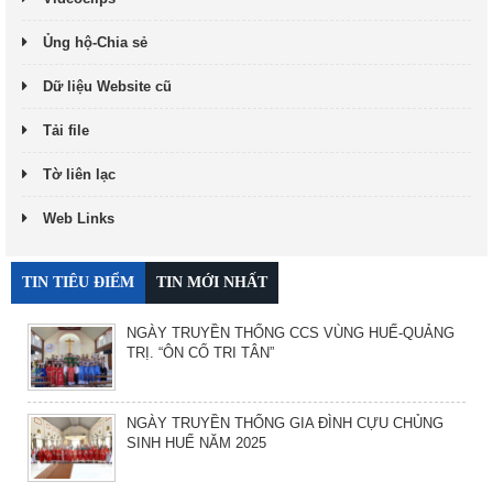
Ủng hộ-Chia sẻ
Dữ liệu Website cũ
Tải file
Tờ liên lạc
Web Links
TIN TIÊU ĐIỂM
TIN MỚI NHẤT
NGÀY TRUYỀN THỐNG CCS VÙNG HUẾ-QUẢNG
TRỊ. “ÔN CỐ TRI TÂN”
NGÀY TRUYỀN THỐNG GIA ĐÌNH CỰU CHỦNG
SINH HUẾ NĂM 2025