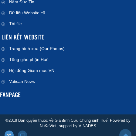
Năm Đức Tin
Dữ liệu Website cũ
Tải file
LIÊN KẾT WEBSITE
Trang hình xưa (Our Photos)
Tổng giáo phận Huế
Hội đồng Giám mục VN
Vatican News
FANPAGE
©2018 Bản quyền thuộc về Gia đình Cựu Chủng sinh Huế. Powered by
NuKeViet
, support by
VINADES