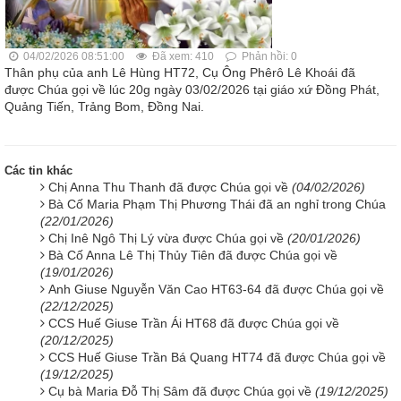
04/02/2026 08:51:00
Đã xem: 410
Phản hồi: 0
Thân phụ của anh Lê Hùng HT72, Cụ Ông Phêrô Lê Khoái đã
được Chúa gọi về lúc 20g ngày 03/02/2026 tại giáo xứ Đồng Phát,
Quảng Tiến, Trảng Bom, Ðồng Nai.
Các tin khác
Chị Anna Thu Thanh đã được Chúa gọi về
(04/02/2026)
Bà Cố Maria Phạm Thị Phương Thái đã an nghỉ trong Chúa
(22/01/2026)
Chị Inê Ngô Thị Lý vừa được Chúa gọi về
(20/01/2026)
Bà Cố Anna Lê Thị Thủy Tiên đã được Chúa gọi về
(19/01/2026)
Anh Giuse Nguyễn Văn Cao HT63-64 đã được Chúa gọi về
(22/12/2025)
CCS Huế Giuse Trần Ái HT68 đã được Chúa gọi về
(20/12/2025)
CCS Huế Giuse Trần Bá Quang HT74 đã được Chúa gọi về
(19/12/2025)
Cụ bà Maria Đỗ Thị Sâm đã được Chúa gọi về
(19/12/2025)