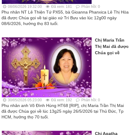
08/06/2026 19:32:00
Đã xem: 181
Phản hồi: 0
Phu nhân NT Lê Thiện Tứ PX55, bà Gioanna Phanxica Lê Thị Hòa
đã được Chúa gọi về tại giáo xứ Trí Bưu vào lúc 12g00 ngày
08/6/2026, hưởng thọ 83 tuổi.
Chị Maria Trần
Thị Mai đã được
Chúa gọi về
30/05/2026 05:23:00
Đã xem: 192
Phản hồi: 0
Phu nhân anh Võ Đình Hùng HT68 [RIP], chị Maria Trần Thị Mai
đã được Chúa gọi về lúc 13g25 ngày 26/5/2026 tại Thủ Đức, Tp
HCM, hưởng thọ 70 tuổi.
Chị Agatha