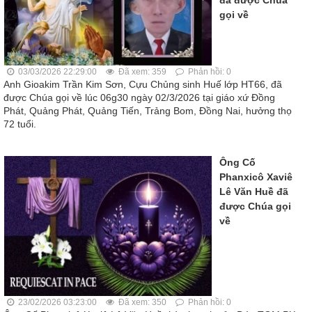
gọi về
03/03/2026 22:29:00
Đã xem: 359
Phản hồi: 0
Anh Gioakim Trần Kim Sơn, Cựu Chủng sinh Huế lớp HT66, đã
được Chúa gọi về lúc 06g30 ngày 02/3/2026 tại giáo xứ Đồng
Phát, Quảng Phát, Quảng Tiến, Trảng Bom, Ðồng Nai, hưởng thọ
72 tuổi.
Ông Cố
Phanxicô Xaviê
Lê Văn Huề đã
được Chúa gọi
về
23/02/2026 03:23:00
Đã xem: 350
Phản hồi: 0