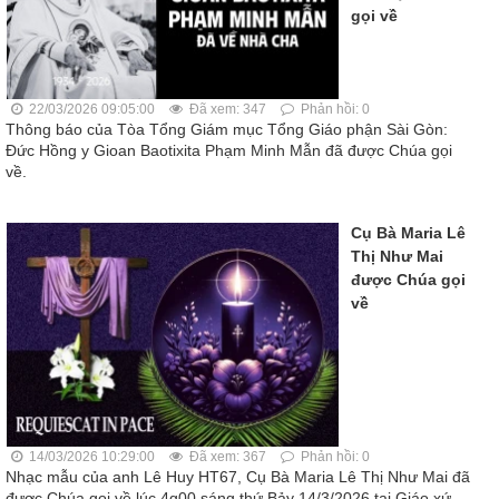
gọi về
22/03/2026 09:05:00
Đã xem: 347
Phản hồi: 0
Thông báo của Tòa Tổng Giám mục Tổng Giáo phận Sài Gòn:
Đức Hồng y Gioan Baotixita Phạm Minh Mẫn đã được Chúa gọi
về.
Cụ Bà Maria Lê
Thị Như Mai
được Chúa gọi
về
14/03/2026 10:29:00
Đã xem: 367
Phản hồi: 0
Nhạc mẫu của anh Lê Huy HT67, Cụ Bà Maria Lê Thị Như Mai đã
được Chúa gọi về lúc 4g00 sáng thứ Bảy 14/3/2026 tại Giáo xứ