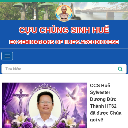
CỰU CHỦNG SINH HUẾ
EX-SEMINARIANS OF HUE'S ARCHDIOCESE
CCS Huế
Sylvester
Dương Đức
Thành HT62
đã được Chúa
gọi về