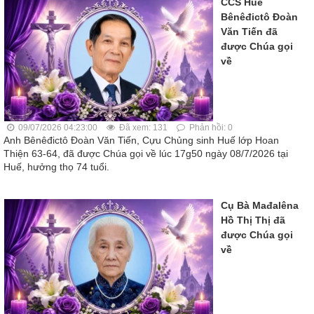
CCS Huế
Bênêđictô Đoàn
Văn Tiến đã
được Chúa gọi
về
09/07/2026 04:23:00
Đã xem: 131
Phản hồi: 0
Anh Bênêđictô Đoàn Văn Tiến, Cựu Chủng sinh Huế lớp Hoan
Thiện 63-64, đã được Chúa gọi về lúc 17g50 ngày 08/7/2026 tại
Huế, hưởng thọ 74 tuổi.
Cụ Bà Mađalêna
Hồ Thị Thị đã
được Chúa gọi
về