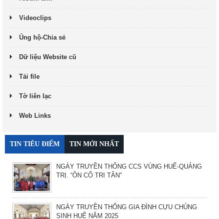
Videoclips
Ủng hộ-Chia sẻ
Dữ liệu Website cũ
Tải file
Tờ liên lạc
Web Links
TIN TIÊU ĐIỂM
TIN MỚI NHẤT
NGÀY TRUYỀN THỐNG CCS VÙNG HUẾ-QUẢNG
TRỊ. “ÔN CỐ TRI TÂN”
NGÀY TRUYỀN THỐNG GIA ĐÌNH CỰU CHỦNG
SINH HUẾ NĂM 2025