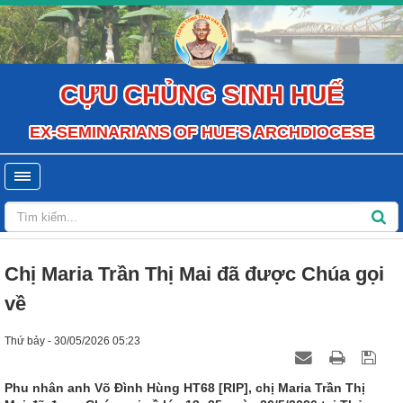
CỰU CHỦNG SINH HUẾ
EX-SEMINARIANS OF HUE'S ARCHDIOCESE
Chị Maria Trần Thị Mai đã được Chúa gọi
về
Thứ bảy - 30/05/2026 05:23
Phu nhân anh Võ Đình Hùng HT68 [RIP], chị Maria Trần Thị