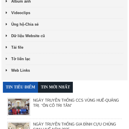
Album ảnh
Videoclips
Ủng hộ-Chia sẻ
Dữ liệu Website cũ
Tải file
Tờ liên lạc
Web Links
TIN TIÊU ĐIỂM
TIN MỚI NHẤT
NGÀY TRUYỀN THỐNG CCS VÙNG HUẾ-QUẢNG
TRỊ. “ÔN CỐ TRI TÂN”
NGÀY TRUYỀN THỐNG GIA ĐÌNH CỰU CHỦNG