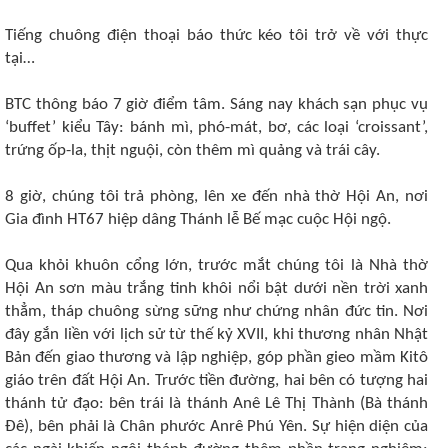
Tiếng chuông điện thoại báo thức kéo tôi trở về với thực
tại…
BTC thông báo 7 giờ điểm tâm. Sáng nay khách sạn phục vụ
‘buffet’ kiểu Tây: bánh mì, phó-mát, bơ, các loại ‘croissant’,
trứng ốp-la, thịt nguội, còn thêm mì quảng và trái cây.
8 giờ, chúng tôi trả phòng, lên xe đến nhà thờ Hội An, nơi
Gia đình HT67 hiệp dâng Thánh lễ Bế mạc cuộc Hội ngộ.
Qua khỏi khuôn cổng lớn, trước mắt chúng tôi là Nhà thờ
Hội An sơn màu trắng tinh khôi nổi bật dưới nền trời xanh
thẳm, tháp chuông sừng sững như chứng nhân đức tin. Nơi
đây gắn liền với lịch sử từ thế kỷ XVII, khi thương nhân Nhật
Bản đến giao thương và lập nghiệp, góp phần gieo mầm Kitô
giáo trên đất Hội An. Trước tiền đường, hai bên có tượng hai
thánh tử đạo: bên trái là thánh Anê Lê Thị Thành (Bà thánh
Đê), bên phải là Chân phước Anrê Phú Yên. Sự hiện diện của