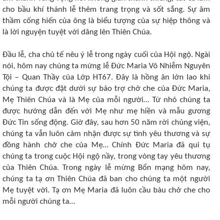
cho bầu khí thánh lễ thêm trang trọng và sốt sắng. Sự âm
thầm cống hiến của ông là biểu tượng của sự hiệp thông và
là lời nguyện tuyệt vời dâng lên Thiên Chúa.
Đầu lễ, cha chủ tế nêu ý lễ trong ngày cuối của Hội ngộ. Ngài
nói, hôm nay chúng ta mừng lễ Đức Maria Vô Nhiễm Nguyên
Tội ‒ Quan Thầy của Lớp HT67. Đây là hồng ân lớn lao khi
chúng ta được đặt dưới sự bảo trợ chở che của Đức Maria,
Mẹ Thiên Chúa và là Mẹ của mỗi người… Từ nhỏ chúng ta
được hướng dẫn đến với Mẹ như mẹ hiền và mẫu gương
Đức Tin sống động. Giờ đây, sau hơn 50 năm rời chủng viện,
chúng ta vẫn luôn cảm nhận được sự tình yêu thương và sự
đồng hành chở che của Mẹ… Chính Đức Maria đã qui tụ
chúng ta trong cuộc Hội ngộ nầy, trong vòng tay yêu thương
của Thiên Chúa. Trong ngày lễ mừng Bổn mạng hôm nay,
chúng ta tạ ơn Thiên Chúa đã ban cho chúng ta một người
Mẹ tuyệt vời. Tạ ơn Mẹ Maria đã luôn cầu bàu chở che cho
mỗi người chúng ta…