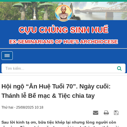
CỰU CHỦNG SINH HUẾ
EX-SEMINARIANS OF HUE'S ARCHDIOCESE
Hội ngộ “Ân Huệ Tuổi 70”. Ngày cuối:
Thánh lễ Bế mạc & Tiệc chia tay
Thứ hai - 25/08/2025 10:18
Sau lời kinh tạ ơn, bữa tiệc khép lại nhưng lòng người còn