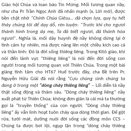
Giáo hội Chúa và loan báo Tin Mừng. Mối tương quan nầy,
như cha Pr Trần Ngọc Anh đã nhấn mạnh (x. Lời mở), được
bền chặt nhờ
“Chính Chúa Giêsu… đã chọn lựa, quy tụ hết
thảy chúng tôi để dạy dỗ, rèn luyện: “Trước khi cho ngươi
thành hình trong dạ mẹ, Ta đã biết ngươi, đã thánh hóa
ngươi”
. Nghĩa là, mối dây huynh đệ nầy không dừng lại ở
tình cảm tự nhiên, mà được nâng lên một chiều kích cao cả
và thần linh: Đó là đời sống thiêng liêng. Trong Kitô giáo, khi
nói đến lãnh vực “thiêng liêng” là nói đến đời sống con
người trong mối tương quan với Thiên Chúa. Trong một bài
giảng tĩnh tâm cho HT67 Huế trước đây, cha Bề trên Pr.
Nguyễn Hữu Giải đã nói rằng
”Cựu chủng sinh chúng ta
đang ở trong một
“dòng chảy thiêng liêng”
‒ Lối diễn tả nầy
thật sống động và thâm sâu. “Dòng chảy thiêng liêng” nầy
xuất phát từ Thiên Chúa; không đơn giản là cái mà ta thường
gọi là “truyền thống” của con người. “Dòng chảy thiêng
liêng” ấy vẫn linh hoạt tuôn chảy qua dòng thời gian. Để gột
rửa, tưới mát, dưỡng nuôi đời sống các đồng môn CCS ‒
Chúng ta được bơi lội, ngụp lặn trong “dòng chảy thiêng