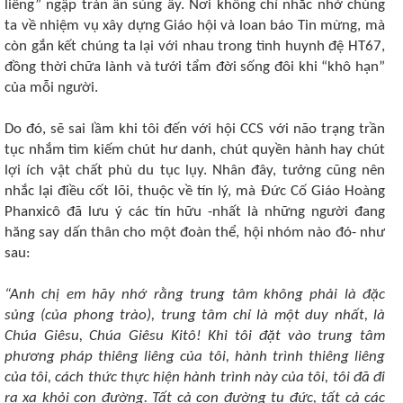
liêng” ngập tràn ân sủng ấy. Nơi không chỉ nhắc nhở chúng
ta về nhiệm vụ xây dựng Giáo hội và loan báo Tin mừng, mà
còn gắn kết chúng ta lại với nhau trong tình huynh đệ HT67,
đồng thời chữa lành và tưới tẩm đời sống đôi khi “khô hạn”
của mỗi người.
Do đó, sẽ sai lầm khi tôi đến với hội CCS với não trạng trần
tục nhắm tìm kiếm chút hư danh, chút quyền hành hay chút
lợi ích vật chất phù du tục lụy. Nhân đây, tưởng cũng nên
nhắc lại điều cốt lõi, thuộc về tín lý, mà Đức Cố Giáo Hoàng
Phanxicô đã lưu ý các tín hữu -nhất là những người đang
hăng say dấn thân cho một đoàn thể, hội nhóm nào đó- như
sau:
“Anh chị em hãy nhớ rằng trung tâm không phải là đặc
sủng (của phong trào), trung tâm chỉ là một duy nhất, là
Chúa Giêsu, Chúa Giêsu Kitô! Khi tôi đặt vào trung tâm
phương pháp thiêng liêng của tôi, hành trình thiêng liêng
của tôi, cách thức thực hiện hành trình này của tôi, tôi đã đi
ra xa khỏi con đường. Tất cả con đường tu đức, tất cả các