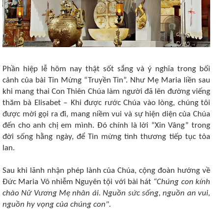
Phần hiệp lễ hôm nay thật sốt sắng và ý nghĩa trong bối
cảnh của bài Tin Mừng “Truyền Tin”. Như Mẹ Maria liền sau
khi mang thai Con Thiên Chúa làm người đã lên đường viếng
thăm bà Elisabet ‒ Khi được rước Chúa vào lòng, chúng tôi
được mời gọi ra đi, mang niềm vui và sự hiện diện của Chúa
đến cho anh chị em mình. Đó chính là lời “Xin Vâng” trong
đời sống hằng ngày, để Tin mừng tình thương tiếp tục tỏa
lan.
Sau khi lãnh nhận phép lành của Chúa, cộng đoàn hướng về
Đức Maria Vô nhiễm Nguyên tội với bài hát
“Chúng con kính
chào Nữ Vương Mẹ nhân ái. Nguồn sức sống, nguồn an vui,
nguồn hy vọng của chúng con".