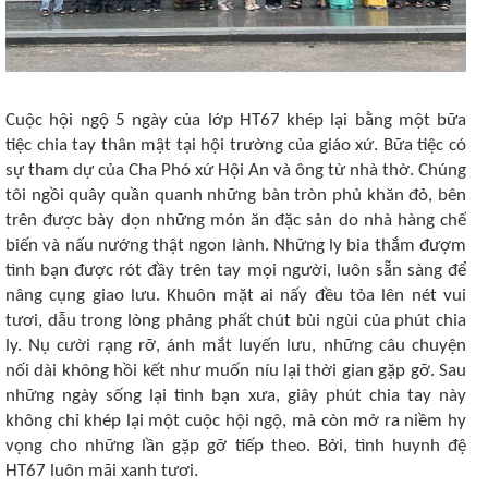
Cuộc hội ngộ 5 ngày của lớp HT67 khép lại bằng một bữa
tiệc chia tay thân mật tại hội trường của giáo xứ. Bữa tiệc có
sự tham dự của Cha Phó xứ Hội An và ông từ nhà thờ. Chúng
tôi ngồi quây quần quanh những bàn tròn phủ khăn đỏ, bên
trên được bày dọn những món ăn đặc sản do nhà hàng chế
biến và nấu nướng thật ngon lành. Những ly bia thắm đượm
tình bạn được rót đầy trên tay mọi người, luôn sẵn sàng để
nâng cụng giao lưu. Khuôn mặt ai nấy đều tỏa lên nét vui
tươi, dẫu trong lòng phảng phất chút bùi ngùi của phút chia
ly. Nụ cười rạng rỡ, ánh mắt luyến lưu, những câu chuyện
nối dài không hồi kết như muốn níu lại thời gian gặp gỡ. Sau
những ngày sống lại tình bạn xưa, giây phút chia tay này
không chỉ khép lại một cuộc hội ngộ, mà còn mở ra niềm hy
vọng cho những lần gặp gỡ tiếp theo. Bởi, tình huynh đệ
HT67 luôn mãi xanh tươi.