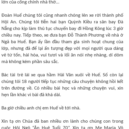
lớn của cổng chính nhà thờ…
Đoàn Huế chúng tôi cũng nhanh chóng lên xe rời thành phố
Hội An. Chúng tôi tiễn hai bạn Quỳnh Kiều ra sân bay Đà
Nẵng cho kịp làm thủ tục chuyến bay đi Hồng Kông lúc 3 giờ
chiều nay. Tiếp theo, xe đưa bạn Đỗ Thành Phương về nhà ở
Ngã ba Huế. Bạn ấy lần đầu tham gia sinh hoạt chung của
lớp, nhưng đã để lại ấn tượng đẹp với mọi người qua dáng
vẻ từ tốn, hài hòa, vui tươi và lối ăn nói nhẹ nhàng, dí dỏm
mà không kém phần sâu sắc.
Bác tài trẻ lái xe qua hầm Hải Vân xuôi về Huế. Số còn lại
chúng tôi 18 người tiếp tục những câu chuyện không hồi kết
trên đường về. Có nhiều bài học và những chuyện vui, xin
hẹn lần khác vì bài đã khá dài.
Ba giờ chiều anh chị em Huế về tới nhà.
Xin tạ ơn Chúa đã ban nhiều ơn lành cho chúng con trong
cuộc Hội Ngộ “Ân Huệ Tuổi 70”. Xin tạ ơn Mẹ Maria Vô