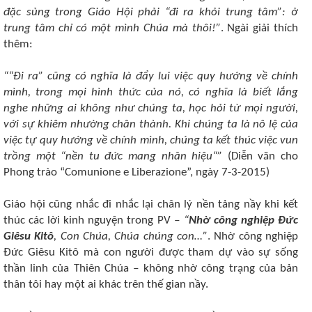
đặc sủng trong Giáo Hội phải “đi ra khỏi trung tâm”: ở
trung tâm chỉ có một mình Chúa mà thôi!”
. Ngài giải thích
thêm:
““Đi ra” cũng có nghĩa là đẩy lui việc quy hướng về chính
mình, trong mọi hình thức của nó, có nghĩa là biết lắng
nghe những ai không như chúng ta, học hỏi từ mọi người,
với sự khiêm nhường chân thành. Khi chúng ta là nô lệ của
việc tự quy hướng về chính mình, chúng ta kết thúc việc vun
trồng một “nền tu đức mang nhãn hiệu“”
(Diễn văn cho
Phong trào “Comunione e Liberazione”, ngày 7-3-2015)
Giáo hội cũng nhắc đi nhắc lại chân lý nền tảng nầy khi kết
thúc các lời kinh nguyện trong PV ‒
“
Nhờ công nghiệp Đức
Giêsu Kitô
, Con Chúa, Chúa chúng con…”
. Nhờ công nghiệp
Đức Giêsu Kitô mà con người được tham dự vào sự sống
thần linh của Thiên Chúa ‒ không nhờ công trạng của bản
thân tôi hay một ai khác trên thế gian nầy.