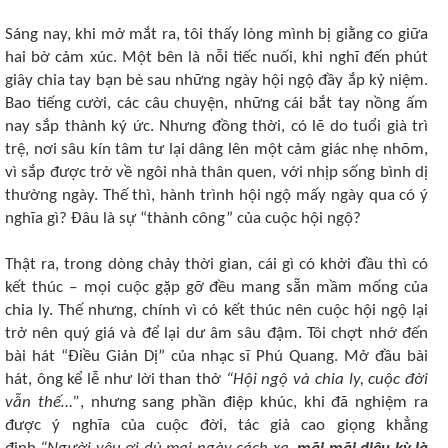
Sáng nay, khi mở mắt ra, tôi thấy lòng mình bị giằng co giữa
hai bờ cảm xúc. Một bên là nỗi tiếc nuối, khi nghĩ đến phút
giây chia tay bạn bè sau những ngày hội ngộ đầy ắp kỷ niệm.
Bao tiếng cười, các câu chuyện, những cái bắt tay nồng ấm
nay sắp thành ký ức. Nhưng đồng thời, có lẽ do tuổi già trì
trệ, nơi sâu kín tâm tư lại dâng lên một cảm giác nhẹ nhõm,
vì sắp được trở về ngôi nhà thân quen, với nhịp sống bình dị
thường ngày. Thế thì, hành trình hội ngộ mấy ngày qua có ý
nghĩa gì? Đâu là sự “thành công” của cuộc hội ngộ?
Thật ra, trong dòng chảy thời gian, cái gì có khởi đầu thì có
kết thúc ‒ mọi cuộc gặp gỡ đều mang sẵn mầm mống của
chia ly. Thế nhưng, chính vì có kết thúc nên cuộc hội ngộ lại
trở nên quý giá và để lại dư âm sâu đậm. Tôi chợt nhớ đến
bài hát “Điều Giản Dị” của nhạc sĩ Phú Quang. Mở đầu bài
hát, ông kể lễ như lời than thở
“Hội ngộ và chia ly, cuộc đời
vẫn thế…”
, nhưng sang phần điệp khúc, khi đã nghiệm ra
được ý nghĩa của cuộc đời, tác giả cao giọng khẳng