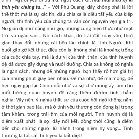
định
“Người yêu ơi dù mai ngày cách xa,
mãi mãi diệu kỳ là
tình yêu chúng ta
…”
‒ Với Phú Quang, đây không phải là lời
thề thốt mà là sự xác tín: dẫu chia xa là điều tất yếu của kiếp
người, thì tình yêu của chúng ta vẫn còn nguyên vẹn giá trị.
Nó giản dị như nắng như gió, nhưng cũng hiện thực như mặt
trời và ngàn sao… Nói cách khác, dù trái đất xoay vần, thời
gian thay đổi, nhưng cái bền lâu chính là Tình Người. Khi
buổi gặp gỡ kết thúc, điều còn lại không phải là khoảng trống
của cuộc chia tay, mà là dư vị của tình thân, của tình huynh
đệ đã được gầy dựng và nuôi dưỡng. Chia xa không có nghĩa
là ngăn cách, nhưng để những người bạn thấy rõ hơn giá trị
của những phút giây bên nhau. Để mà nhớ, để mà mong, để
hẹn ngày gặp lại. Chính nỗi nhớ và sự chờ mong ấy làm cho
mối tương quan huynh đệ càng thêm đượm tình thắm
nghĩa. Vậy nên, ý nghĩa thật sự của cuộc hội ngộ không nằm
ở thời gian bao lâu, mà ở tình yêu thương còn đọng lại trong
tâm khảm, trong trái tim của mỗi người. Tình huynh đệ là
điểm xuất phát, là sợi dây nối kết, đồng thời cũng là điểm
đến cho những người lữ hành trong niềm hy vọng... Tình
thương là tất cả! Tình yêu là bất diệt!