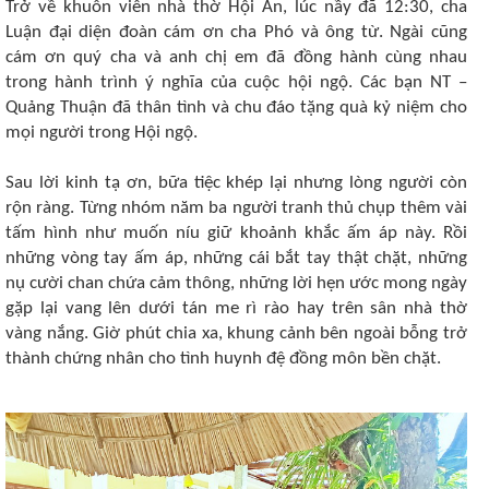
Trở về khuôn viên nhà thờ Hội An, lúc nầy đã 12:30, cha
Luận đại diện đoàn cám ơn cha Phó và ông từ. Ngài cũng
cám ơn quý cha và anh chị em đã đồng hành cùng nhau
trong hành trình ý nghĩa của cuộc hội ngộ. Các bạn NT –
Quảng Thuận đã thân tình và chu đáo tặng quà kỷ niệm cho
mọi người trong Hội ngộ.
Sau lời kinh tạ ơn, bữa tiệc khép lại nhưng lòng người còn
rộn ràng. Từng nhóm năm ba người tranh thủ chụp thêm vài
tấm hình như muốn níu giữ khoảnh khắc ấm áp này. Rồi
những vòng tay ấm áp, những cái bắt tay thật chặt, những
nụ cười chan chứa cảm thông, những lời hẹn ước mong ngày
gặp lại vang lên dưới tán me rì rào hay trên sân nhà thờ
vàng nắng. Giờ phút chia xa, khung cảnh bên ngoài bỗng trở
thành chứng nhân cho tình huynh đệ đồng môn bền chặt.