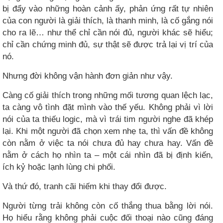
bị đẩy vào những hoàn cảnh ấy, phản ứng rất tự nhiên
của con người là giải thích, là thanh minh, là cố gắng nói
cho ra lẽ… như thể chỉ cần nói đủ, người khác sẽ hiểu;
chỉ cần chứng minh đủ, sự thật sẽ được trả lại vị trí của
nó.
Nhưng đời không vận hành đơn giản như vậy.
Càng cố giải thích trong những mối tương quan lệch lạc,
ta càng vô tình đặt mình vào thế yếu. Không phải vì lời
nói của ta thiếu logic, mà vì trái tim người nghe đã khép
lại. Khi một người đã chọn xem nhẹ ta, thì vấn đề không
còn nằm ở việc ta nói chưa đủ hay chưa hay. Vấn đề
nằm ở cách họ nhìn ta – một cái nhìn đã bị định kiến,
ích kỷ hoặc lạnh lùng chi phối.
Và thứ đó, tranh cãi hiếm khi thay đổi được.
Người từng trải không còn cố thắng thua bằng lời nói.
Họ hiểu rằng không phải cuộc đối thoại nào cũng đáng