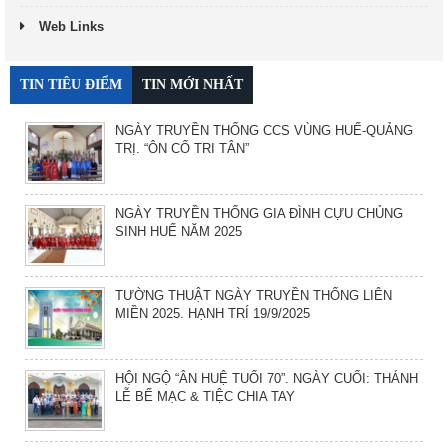
Web Links
TIN TIÊU ĐIỂM
TIN MỚI NHẤT
NGÀY TRUYỀN THỐNG CCS VÙNG HUẾ-QUẢNG
TRỊ. “ÔN CỐ TRI TÂN”
NGÀY TRUYỀN THỐNG GIA ĐÌNH CỰU CHỦNG
SINH HUẾ NĂM 2025
TƯỜNG THUẬT NGÀY TRUYỀN THỐNG LIÊN
MIỀN 2025. HẠNH TRÍ 19/9/2025
HỘI NGỘ “ÂN HUỆ TUỔI 70”. NGÀY CUỐI: THÁNH
LỄ BẾ MẠC & TIỆC CHIA TAY