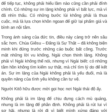
để tiếp tục, không phải hiểu lầm nào cũng cần phải đính
chính. Có những sự im lặng không phải vì bất lực, mà vì
đã nhìn thấu. Có những bước lùi không phải là thua
cuộc, mà là lựa chọn khôn ngoan để giữ lại phẩm giá và
bình an nội tâm.
Trong ánh sáng của đức tin, điều này càng trở nên sâu
sắc hơn. Chúa Giêsu – Đấng là Sự Thật – đã không biện
minh khi đứng trước những cáo buộc bất công. Trước
mặt những lời vu khống, Ngài chọn thinh lặng. Không
phải vì Ngài không thể nói, nhưng vì Ngài biết: có những
tâm hồn không tìm kiếm sự thật, mà chỉ tìm lý do để kết
án. Sự im lặng của Ngài không phải là yếu đuối, mà là
quyền năng của tình yêu không cần tự vệ.
Người Kitô hữu được mời gọi học nơi Ngài thái độ ấy.
Không phải là im lặng để chịu đựng cách mù quáng,
nhưng là im lặng để phân định. Không phải là rút lui vì
sợ hãi, nhưng là rời đi vì biết mình xứng đáng với