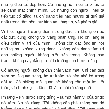
những điều tốt đẹp hơn. Có những nơi, nếu ta ở lại, ta
sẽ đánh mất chính mình. Có những con người, nếu ta
tiếp tục cố gắng, ta chỉ đang tiêu hao những gì quý giá
nhất trong tâm hồn: sự bình an, lòng tin, và phẩm giá.
Vì thế, người trưởng thành trong đức tin không ồn ào
cắt đứt, cũng không vội vàng phản ứng. Họ chỉ lặng lẽ
điều chỉnh vị trí của mình. Không còn đặt lòng tin nơi
những nơi không xứng đáng. Không còn dành tâm trí
cho những người không biết trân trọng. Không oán
trách, không cay đắng – chỉ là không còn bước cùng.
Có những người không cần phải vạch mặt. Chỉ cần thôi
xem họ là quan trọng, họ tự khắc trở nên nhỏ bé trong
đời ta. Có những mối quan hệ không cần một lời kết
thúc, vì chính sự im lặng đã là lời nói rõ ràng nhất.
Im lặng – khi được sống đúng – là một hành vi của tự do
nội tâm. Nó nói rằng: “Tôi không cần phải thắng bạn để
khẳng định giá trị của mình.” Nó nói rằng: “Tôi chọn bình