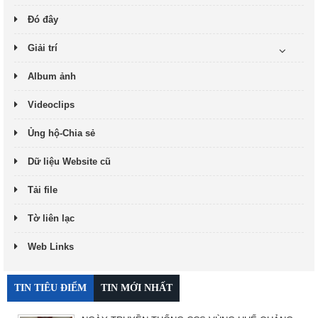
Đó đây
Giải trí
Album ảnh
Videoclips
Ủng hộ-Chia sẻ
Dữ liệu Website cũ
Tải file
Tờ liên lạc
Web Links
TIN TIÊU ĐIỂM
TIN MỚI NHẤT