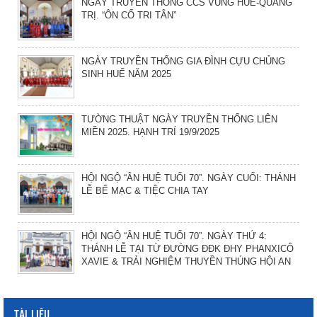
NGÀY TRUYỀN THỐNG CCS VÙNG HUẾ-QUẢNG
TRỊ. “ÔN CỐ TRI TÂN”
NGÀY TRUYỀN THỐNG GIA ĐÌNH CỰU CHỦNG
SINH HUẾ NĂM 2025
TƯỜNG THUẬT NGÀY TRUYỀN THỐNG LIÊN
MIỀN 2025. HẠNH TRÍ 19/9/2025
HỘI NGỘ “ÂN HUỆ TUỔI 70”. NGÀY CUỐI: THÁNH
LỄ BẾ MẠC & TIỆC CHIA TAY
HỘI NGỘ “ÂN HUỆ TUỔI 70”. NGÀY THỨ 4:
THÁNH LỄ TẠI TỪ ĐƯỜNG ĐĐK ĐHY PHANXICÔ
XAVIE & TRẢI NGHIỆM THUYỀN THÚNG HỘI AN
TÀI LIỆU