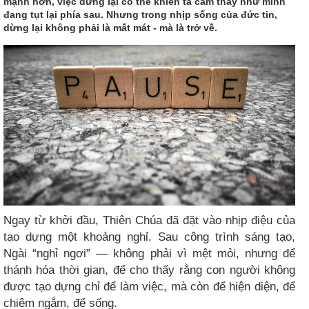
mạnh hơn, việc dừng lại có thể khiến ta cảm thấy như mình
đang tụt lại phía sau. Nhưng trong nhịp sống của đức tin,
dừng lại không phải là mất mát - mà là trở về.
Ngay từ khởi đầu, Thiên Chúa đã đặt vào nhịp điệu của
tạo dựng một khoảng nghỉ. Sau công trình sáng tạo,
Ngài “nghỉ ngơi” — không phải vì mệt mỏi, nhưng để
thánh hóa thời gian, để cho thấy rằng con người không
được tạo dựng chỉ để làm việc, mà còn để hiện diện, để
chiêm ngắm, để sống.