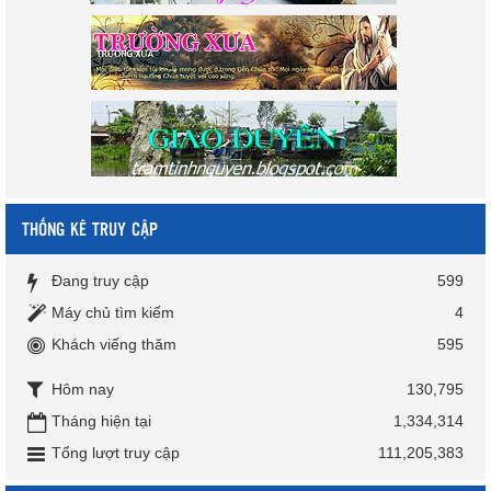
THỐNG KÊ TRUY CẬP
Đang truy cập
599
Máy chủ tìm kiếm
4
Khách viếng thăm
595
Hôm nay
130,795
Tháng hiện tại
1,334,314
Tổng lượt truy cập
111,205,383