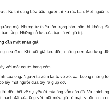
ước. Kẻ thì dùng bừa bãi, người thì xả rác bẩn. Một nguồn 
ngưỡng mộ. Nhưng tự thiếu tôn trọng bản thân thì không. 
c bạn rằng: Những nỗ lực của bạn là vô giá trị.
ng cần một khán giả
ống neo đơn. Khi tuổi già kéo đến, những cơn đau lưng dữ
này với một người hàng xóm.
nh của ông. Người ta xúm lại tỏ vẻ xót xa, buông những lờ
có lấy một người đưa tay ra giúp đỡ.
g lời đồn thổi về sự yếu ớt của ông vẫn còn đó. Và chính n
i mảnh đất của ông với một mức giá rẻ mạt, vì đinh ninh 