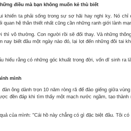
hững điều mà bạn không muốn kẻ thù biết
 khiến ta phải sống trong sự sợ hãi hay nghi kỵ. Nó chỉ
 quan hệ thân thiết nhất cũng cần những ranh giới lành mạ
 thì vô thường. Con người rồi sẽ đổi thay. Và những thông
m nay biết đâu một ngày nào đó, lại lọt đến những đôi tai k
ấu hiểu rằng có những góc khuất trong đời, vốn dĩ sinh ra l
hính mình
đàn ông dành trọn 10 năm ròng rã để đào giếng giữa vùng
ược đền đáp khi tìm thấy một mạch nước ngầm, tạo thành
 quả của mình: "Cái hồ này chẳng có gì đặc biệt đâu. Tôi có