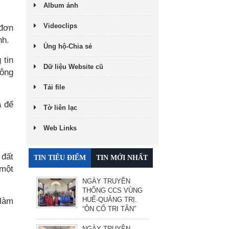
Album ảnh
Videoclips
 đơn
nh.
Ủng hộ-Chia sẻ
 tin
Dữ liệu Website cũ
hông
Tải file
à để
Tờ liên lạc
Web Links
 đất
TIN TIÊU ĐIỂM
TIN MỚI NHẤT
 một
NGÀY TRUYỀN
THỐNG CCS VÙNG
HUẾ-QUẢNG TRỊ.
 làm
“ÔN CỐ TRI TÂN”
NGÀY TRUYỀN