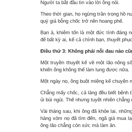
Người ta bắt đầu tin vào lời ông nói.
Theo thời gian, họ ngừng trân trọng hồ n
quý giá bỗng chốc trở nên hoang phế.
Bạn à, khiêm tốn là một đức tính đáng 
để bất kỳ ai, kể cả chính bạn, thuyết phụ
Điều thứ 3: Không phải nỗi đau nào cũ
Một truyền thuyết kể về một lão nông s
khiến ông không thể làm lụng được nữa.
Một ngày nọ, ông buột miệng kể chuyện 
Chẳng mấy chốc, cả làng đều biết bệnh tì
ủi bùi ngùi. Thế nhưng tuyệt nhiên chẳng 
Vài tháng sau, khi ông đã khỏe lại, nhữn
hàng xóm nọ đã tìm đến, ngã giá mua lạ
ông lão chẳng còn sức mà làm ăn.