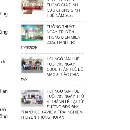
THỐNG GIA ĐÌNH
CỰU CHỦNG SINH
sống
HUẾ NĂM 2025
TƯỜNG THUẬT
Đừng
NGÀY TRUYỀN
THỐNG LIÊN MIỀN
2025. HẠNH TRÍ
19/9/2025
HỘI NGỘ “ÂN HUỆ
 dội
TUỔI 70”. NGÀY
CUỐI: THÁNH LỄ BẾ
MẠC & TIỆC CHIA
TAY
i an
HỘI NGỘ “ÂN HUỆ
TUỔI 70”. NGÀY THỨ
4: THÁNH LỄ TẠI TỪ
ĐƯỜNG ĐĐK ĐHY
gười
PHANXICÔ XAVIE & TRẢI NGHIỆM
rằng
THUYỀN THÚNG HỘI AN