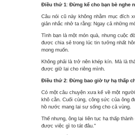
Điều thứ 1
:
Đừng kể cho bạn bè nghe n
Câu nói cũ này không nhằm mục đích xui
giản nhắc nhở ta rằng: Ngay cả những mối
Tình bạn là một món quà, nhưng cuộc đời
được chia sẻ trong lúc tin tưởng nhất hô
mong muốn.
Không phải là trở nên khép kín. Mà là th
được giữ lại cho riêng mình.
Điều thứ 2
:
Đừng bao giờ tự hạ thấp c
Có một câu chuyện xưa kể về một người 
khô cằn. Cuối cùng, công sức của ông đ
hồ nước mang lại sự sống cho cả vùng.
Thế nhưng, ông lại liên tục hạ thấp thành
được việc gì to tát đâu."