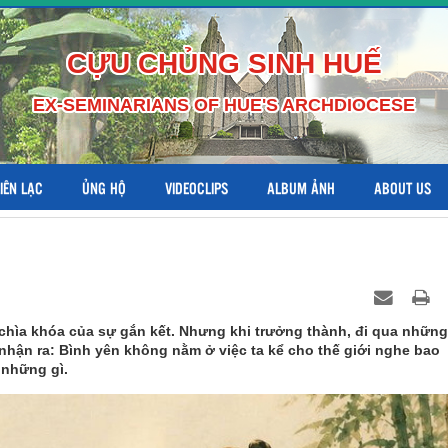
CỰU CHỦNG SINH HUẾ
EX-SEMINARIANS OF HUE'S ARCHDIOCESE
LIÊN LẠC
ỦNG HỘ
VIDEOCLIPS
ALBUM ẢNH
ABOUT US
chìa khóa của sự gắn kết. Nhưng khi trưởng thành, đi qua những
nhận ra: Bình yên không nằm ở việc ta kể cho thế giới nghe bao
 những gì.