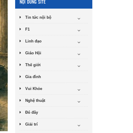
NỘI DUNG SITE
Tin tức nội bộ
F1
Linh đạo
Giáo Hội
Thế giới
Gia đình
Vui Khỏe
Nghệ thuật
Đó đây
Giải trí