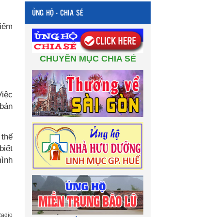
ỦNG HỘ - CHIA SẺ
hiếm
CHUYÊN MỤC CHIA SẺ
Việc
 bản
 thế
biết
mình
adio