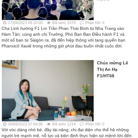
27/09/2023 09:10:00
Đã xem: 1576
Phản hồi: 0
Cha Linh hướng F1 Lm Trần Phan Thái Bình từ Nha Trang vào
Hàm Tân, cùng anh chị Trưởng, Phó Ban Ban Điều hành F1 và
một số bạn từ Sàigòn ra, đã đến hiệp thông với tang quyến bạn
Phanxicô Xaviê trong những giờ phút đau buồn nhất cuộc đời.
Chúc mừng Lê
Thị An Hạ
F1/HT68
30/08/2023 07:04:00
Đã xem: 1214
Phản hồi: 0
Với vóc dáng nhỏ bé, đầy tài năng, chị đại diện cho thế hệ những
người trẻ mạnh mẽ, nỗ lực và kiên định thực hiện sứ mệnh khi đến