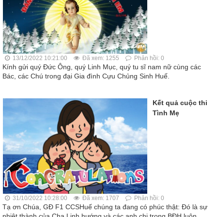
13/12/2022 10:21:00
Đã xem: 1255
Phản hồi: 0
Kính gửi quý Đức Ông, quý Linh Mục, quý tu sĩ nam nữ cùng các
Bác, các Chú trong đại Gia đình Cựu Chủng Sinh Huế.
Kết quả cuộc thi
Tình Mẹ
31/10/2022 10:28:00
Đã xem: 1707
Phản hồi: 0
Tạ ơn Chúa, GĐ F1 CCSHuế chúng ta đang có phúc thật: Đó là sự
nhiệt thành của Cha Linh hướng và các anh chị trong BĐH luôn