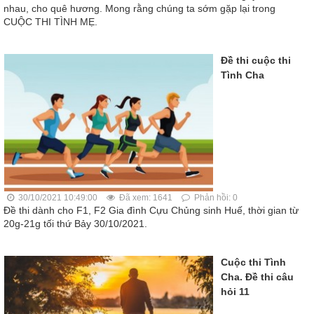
nhau, cho quê hương. Mong rằng chúng ta sớm gặp lại trong
CUỘC THI TÌNH MẸ.
Đề thi cuộc thi
Tình Cha
30/10/2021 10:49:00
Đã xem: 1641
Phản hồi: 0
Đề thi dành cho F1, F2 Gia đình Cựu Chủng sinh Huế, thời gian từ
20g-21g tối thứ Bảy 30/10/2021.
Cuộc thi Tình
Cha. Đề thi câu
hỏi 11