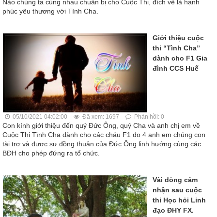
Nào chúng ta cùng nhau chuẩn bị cho Cuộc Thi, đích về là hạnh
phúc yêu thương với Tình Cha.
Giới thiệu cuộc
thi “Tình Cha”
dành cho F1 Gia
đình CCS Huế
05/10/2021 04:02:00
Đã xem: 1697
Phản hồi: 0
Con kính giới thiệu đến quý Đức Ông, quý Cha và anh chị em về
Cuộc Thi Tình Cha dành cho các cháu F1 do 4 anh em chúng con
tài trợ và được sự đồng thuận của Đức Ông linh hướng cùng các
BĐH cho phép đứng ra tổ chức.
Vài dòng cảm
nhận sau cuộc
thi Học hỏi Linh
đạo ĐHY FX.