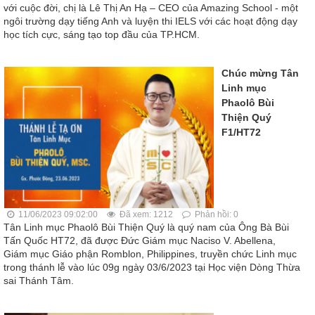
với cuộc đời, chị là Lê Thị An Hạ – CEO của Amazing School - một
ngôi trường dạy tiếng Anh và luyện thi IELS với các hoạt động dạy
học tích cực, sáng tạo top đầu của TP.HCM.
Chúc mừng Tân
Linh mục
Phaolô Bùi
Thiện Quý
F1/HT72
11/06/2023 09:02:00
Đã xem: 1212
Phản hồi: 0
Tân Linh mục Phaolô Bùi Thiện Quý là quý nam của Ông Bà Bùi
Tấn Quốc HT72, đã được Đức Giám mục Naciso V. Abellena,
Giám mục Giáo phận Romblon, Philippines, truyền chức Linh mục
trong thánh lễ vào lúc 09g ngày 03/6/2023 tại Học viện Dòng Thừa
sai Thánh Tâm.