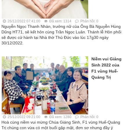
26/12/2022 07:41:00
Đã xem: 1314
Phản hồi: 0
Nguyễn Ngọc Thanh Nhàn, trưởng nữ của Ông Bà Nguyễn Hùng
Dũng HT71, sẽ kết hôn cùng Trần Ngọc Luân. Thánh lễ Hôn phối
sẽ được cử hành tại Nhà thờ Thủ Đức vào lúc 17g30 ngày
30/12/2022.
Niềm vui Giáng
Sinh 2022 của
F1 vùng Huế-
Quảng Trị
25/12/2022 09:21:00
Đã xem: 1280
Phản hồi: 0
Hoà cùng niềm vui mừng Chúa Giáng Sinh, F1 vùng Huế-Quảng
Trị chúng con vừa có một buổi gặp mặt, đơn sơ nhưng đầy ý