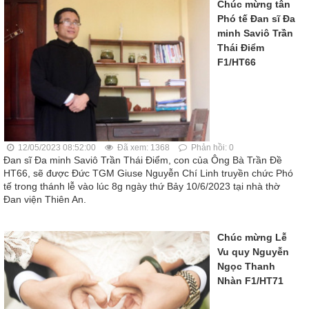
Chúc mừng tân
Phó tế Đan sĩ Đa
minh Saviô Trần
Thái Điểm
F1/HT66
12/05/2023 08:52:00
Đã xem: 1368
Phản hồi: 0
Đan sĩ Đa minh Saviô Trần Thái Điểm, con của Ông Bà Trần Đề
HT66, sẽ được Đức TGM Giuse Nguyễn Chí Linh truyền chức Phó
tế trong thánh lễ vào lúc 8g ngày thứ Bảy 10/6/2023 tại nhà thờ
Đan viện Thiên An.
Chúc mừng Lễ
Vu quy Nguyễn
Ngọc Thanh
Nhàn F1/HT71