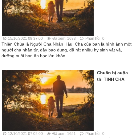
15/10/2021 08:37:00
Đã xem: 1683
Phản hồi: 0
Thiên Chúa là Người Cha Nhân Hậu. Cha của bạn là hình ảnh một
người cha nhân từ, đầy bao dung, đã rất nhiều hy sinh vất vả,
dưỡng nuôi bạn ăn học lớn khôn.
Chuẩn bị cuộc
thi TÌNH CHA
12/10/2021 07:02:00
Đã xem: 1651
Phản hồi: 0