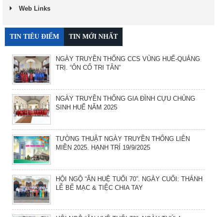
Web Links
TIN TIÊU ĐIỂM
TIN MỚI NHẤT
NGÀY TRUYỀN THỐNG CCS VÙNG HUẾ-QUẢNG
TRỊ. “ÔN CỐ TRI TÂN”
NGÀY TRUYỀN THỐNG GIA ĐÌNH CỰU CHỦNG
SINH HUẾ NĂM 2025
TƯỜNG THUẬT NGÀY TRUYỀN THỐNG LIÊN
MIỀN 2025. HẠNH TRÍ 19/9/2025
HỘI NGỘ “ÂN HUỆ TUỔI 70”. NGÀY CUỐI: THÁNH
LỄ BẾ MẠC & TIỆC CHIA TAY