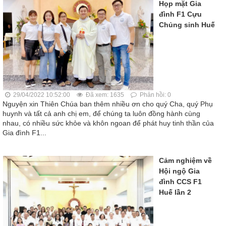
Họp mặt Gia
đình F1 Cựu
Chủng sinh Huế
29/04/2022 10:52:00
Đã xem: 1635
Phản hồi: 0
Nguyện xin Thiên Chúa ban thêm nhiều ơn cho quý Cha, quý Phụ
huynh và tất cả anh chị em, để chúng ta luôn đồng hành cùng
nhau, có nhiều sức khỏe và khôn ngoan để phát huy tinh thần của
Gia đình F1...
Cảm nghiệm về
Hội ngộ Gia
đình CCS F1
Huế lần 2