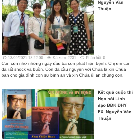
Nguyễn Văn
Thuận
13/09/2021 18:22:00
Đã xem: 2231
Phản hồi: 0
Con còn nhớ những ngày đầu ba con phát hiện bệnh. Chị em con
đã rất shock và buồn. Con đã cầu nguyện với Chúa là xin Chúa
ban cho gia đình con sự bình an và xin Chúa ủi an chúng con.
Kết quả cuộc thi
Học hỏi Linh
đạo ĐĐK ĐHY
FX. Nguyễn Văn
Thuận