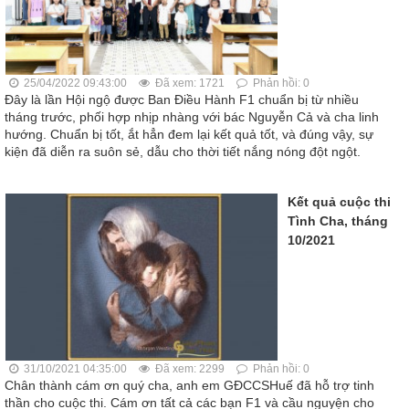
25/04/2022 09:43:00
Đã xem: 1721
Phản hồi: 0
Đây là lần Hội ngộ được Ban Điều Hành F1 chuẩn bị từ nhiều
tháng trước, phối hợp nhịp nhàng với bác Nguyễn Cả và cha linh
hướng. Chuẩn bị tốt, ắt hẳn đem lại kết quả tốt, và đúng vậy, sự
kiện đã diễn ra suôn sẻ, dẫu cho thời tiết nắng nóng đột ngột.
Kết quả cuộc thi
Tình Cha, tháng
10/2021
31/10/2021 04:35:00
Đã xem: 2299
Phản hồi: 0
Chân thành cám ơn quý cha, anh em GĐCCSHuế đã hỗ trợ tinh
thần cho cuộc thi. Cám ơn tất cả các bạn F1 và cầu nguyện cho