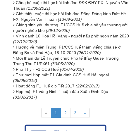
Công bố cuộc thi học hỏi linh đạo ĐĐK ĐHY FX. Nguyễn Văn
Thuận
(13/09/2021)
Giới thiệu cuộc thi học hỏi linh đạo Đấng Đáng kính Đức HY
FX. Nguyễn Văn Thuận
(13/09/2021)
Giáng sinh yêu thương. F1/CCS Huế chia sẻ yêu thương với
người nghèo khổ
(29/12/2020)
Vinh danh 10 Hoa Hồi Vàng - người nấu phở ngon năm 2020
(12/12/2020)
Hướng về miền Trung. F1/CCSHuế thăm viếng chia sẻ ở
Đông Ba và Phú Hậu, 18-10-2020
(26/11/2020)
Mời tham dự Lễ Truyền chức Phó tế thầy Giuse Trương
Trung Thu F1/PX61
(30/05/2020)
Phở Thy - F1 CCS Huế
(01/04/2019)
Thư mời Họp mặt F1 Gia đình CCS Huế Hải ngoại
(08/05/2018)
Hoạt động F1 Huế dịp Tết 2017
(22/02/2017)
Họp mặt F1 vùng Ninh Thuận đầu Xuân Đinh Dậu
(01/02/2017)
«
1
2
3
»