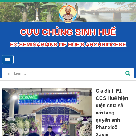
CỰU CHỦNG SINH HUẾ
EX-SEMINARIANS OF HUE'S ARCHDIOCESE
Gia đình F1
CCS Huế hiện
diện chia sẻ
với tang
quyến anh
Phanxicô
Xaviê