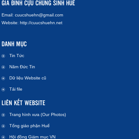
GIA ĐÌNH CỰU CHỦNG SINH HUẾ
Email:
cuucshuehn@gmail.com
Website:
http://cuucshuehn.net
DANH MỤC
Tin Tức
Năm Đức Tin
Dữ liệu Website cũ
Tải file
LIÊN KẾT WEBSITE
Trang hình xưa (Our Photos)
Tổng giáo phận Huế
Hội đồng Giám mục VN