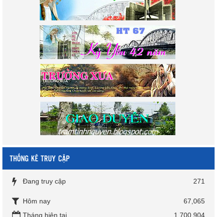
THỐNG KÊ TRUY CẬP
Đang truy cập
271
Hôm nay
67,065
Tháng hiện tại
1,700,904