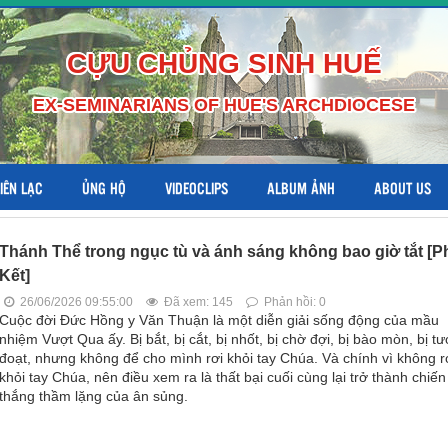
CỰU CHỦNG SINH HUẾ
EX-SEMINARIANS OF HUE'S ARCHDIOCESE
LIÊN LẠC
ỦNG HỘ
VIDEOCLIPS
ALBUM ẢNH
ABOUT US
Thánh Thể trong ngục tù và ánh sáng không bao giờ tắt [P
Kết]
26/06/2026 09:55:00
Đã xem: 145
Phản hồi: 0
Cuộc đời Đức Hồng y Văn Thuận là một diễn giải sống động của mầu
nhiệm Vượt Qua ấy. Bị bắt, bị cắt, bị nhốt, bị chờ đợi, bị bào mòn, bị t
đoạt, nhưng không để cho mình rơi khỏi tay Chúa. Và chính vì không r
khỏi tay Chúa, nên điều xem ra là thất bại cuối cùng lại trở thành chiến
thắng thầm lặng của ân sủng.