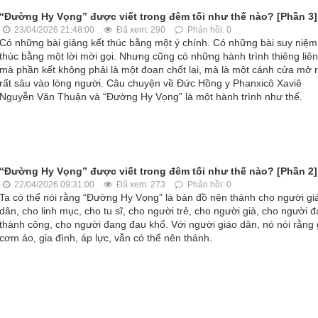
“Đường Hy Vọng” được viết trong đêm tối như thế nào? [Phần 3]
23/04/2026 21:48:00
Đã xem: 290
Phản hồi: 0
Có những bài giảng kết thúc bằng một ý chính. Có những bài suy niệm
thúc bằng một lời mời gọi. Nhưng cũng có những hành trình thiêng liê
mà phần kết không phải là một đoạn chốt lại, mà là một cánh cửa mở 
rất sâu vào lòng người. Câu chuyện về Đức Hồng y Phanxicô Xaviê
Nguyễn Văn Thuận và “Đường Hy Vọng” là một hành trình như thế.
“Đường Hy Vọng” được viết trong đêm tối như thế nào? [Phần 2]
22/04/2026 09:31:00
Đã xem: 273
Phản hồi: 0
Ta có thể nói rằng “Đường Hy Vọng” là bản đồ nên thánh cho người gi
dân, cho linh mục, cho tu sĩ, cho người trẻ, cho người già, cho người 
thành công, cho người đang đau khổ. Với người giáo dân, nó nói rằng 
cơm áo, gia đình, áp lực, vẫn có thể nên thánh.