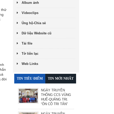
Album ảnh
ị thử
Videoclips
ứng
c
Ủng hộ-Chia sẻ
Dữ liệu Website cũ
Tải file
Tờ liên lạc
Web Links
ính
nhắn
uá
TIN TIÊU ĐIỂM
TIN MỚI NHẤT
 đời
NGÀY TRUYỀN
THỐNG CCS VÙNG
HUẾ-QUẢNG TRỊ.
“ÔN CỐ TRI TÂN”
NGÀY TRUYỀN