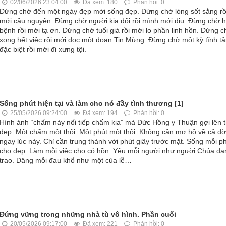
02/06/2026 23:04:00
Đã xem: 180
Phản hồi: 0
Đừng chờ đến một ngày đẹp mới sống đẹp. Đừng chờ lòng sốt sắng rồ
mới cầu nguyện. Đừng chờ người kia đổi rồi mình mới dịu. Đừng chờ h
bệnh rồi mới tạ ơn. Đừng chờ tuổi già rồi mới lo phần linh hồn. Đừng 
xong hết việc rồi mới đọc một đoạn Tin Mừng. Đừng chờ một kỳ tĩnh t
đặc biệt rồi mới đi xưng tội.
Sống phút hiện tại và làm cho nó đầy tình thương [1]
25/05/2026 09:24:00
Đã xem: 194
Phản hồi: 0
Hình ảnh “chấm này nối tiếp chấm kia” mà Đức Hồng y Thuận gợi lên t
đẹp. Một chấm một thôi. Một phút một thôi. Không cần mơ hồ về cả đờ
ngay lúc này. Chỉ cần trung thành với phút giây trước mặt. Sống mỗi p
cho đẹp. Làm mỗi việc cho có hồn. Yêu mỗi người như người Chúa đa
trao. Dâng mỗi đau khổ như một của lễ…
Đứng vững trong những nhà tù vô hình. Phần cuối
20/05/2026 09:17:00
Đã xem: 221
Phản hồi: 0