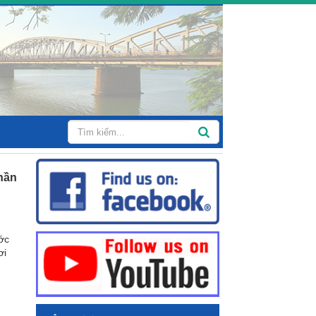
hần
ước
ơi