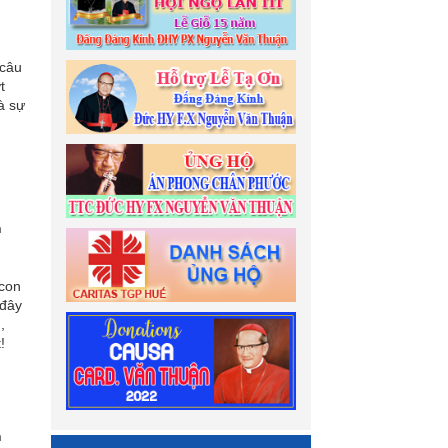
 câu
t
à sự
n
 con
 đây
,
!
n