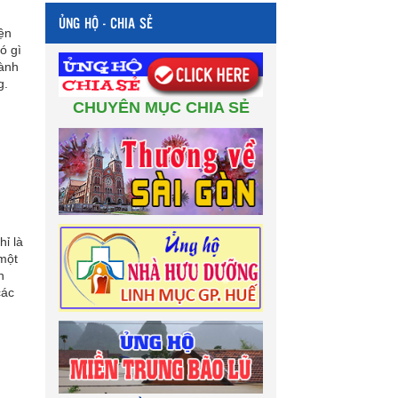
ỦNG HỘ - CHIA SẺ
iện
ó gì
hành
g.
CHUYÊN MỤC CHIA SẺ
ỉ là
 một
n
các