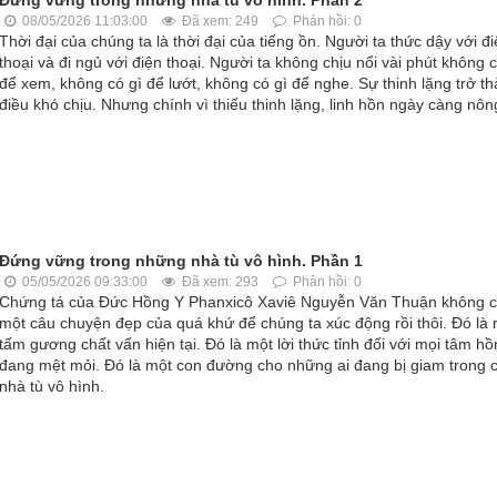
08/05/2026 11:03:00
Đã xem: 249
Phản hồi: 0
Thời đại của chúng ta là thời đại của tiếng ồn. Người ta thức dậy với đ
thoại và đi ngủ với điện thoại. Người ta không chịu nổi vài phút không c
để xem, không có gì để lướt, không có gì để nghe. Sự thinh lặng trở t
điều khó chịu. Nhưng chính vì thiếu thinh lặng, linh hồn ngày càng nôn
Đứng vững trong những nhà tù vô hình. Phần 1
05/05/2026 09:33:00
Đã xem: 293
Phản hồi: 0
Chứng tá của Đức Hồng Y Phanxicô Xaviê Nguyễn Văn Thuận không ch
một câu chuyện đẹp của quá khứ để chúng ta xúc động rồi thôi. Đó là
tấm gương chất vấn hiện tại. Đó là một lời thức tỉnh đối với mọi tâm hồ
đang mệt mỏi. Đó là một con đường cho những ai đang bị giam trong 
nhà tù vô hình.