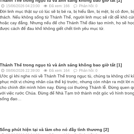
Thánh Thể trong ngục tù và ánh sáng không bao giờ tắt [2]
15/06/2026 04:23:00
Đã xem: 166
Phản hồi: 0
Đời linh mục thật sự có lúc sẽ bị bẻ ra, bị hiểu lầm, bị mệt, bị cô đơn, b
thách. Nếu không sống từ Thánh Thể, người linh mục sẽ rất dễ khô c
hoặc cay đắng. Nhưng nếu để cho Thánh Thể đào tạo mình, họ sẽ họ
được cách để đau khổ không giết chết tình yêu mục tử.
Thánh Thể trong ngục tù và ánh sáng không bao giờ tắt [1]
08/06/2026 22:39:00
Đã xem: 164
Phản hồi: 0
Ước gì khi nghe nói về Thánh Thể trong ngục tù, chúng ta không chỉ k
phục một vị chứng nhân của thế kỷ trước, nhưng còn nhận ra một lời 
cho chính đời mình hôm nay. Đừng coi thường Thánh lễ. Đừng quen q
với việc rước Chúa. Đừng để Nhà Tạm trở thành một góc vô hình trong
sống đạo…
Sống phút hiện tại và làm cho nó đầy tình thương [2]