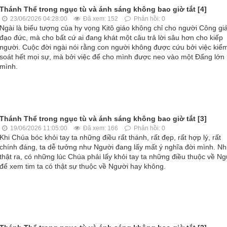
Thánh Thể trong ngục tù và ánh sáng không bao giờ tắt [4]
23/06/2026 04:28:00
Đã xem: 152
Phản hồi: 0
Ngài là biểu tượng của hy vọng Kitô giáo không chỉ cho người Công gi
đạo đức, mà cho bất cứ ai đang khát một câu trả lời sâu hơn cho kiếp
người. Cuộc đời ngài nói rằng con người không được cứu bởi việc kiể
soát hết mọi sự, mà bởi việc để cho mình được neo vào một Đấng lớn
mình.
Thánh Thể trong ngục tù và ánh sáng không bao giờ tắt [3]
19/06/2026 11:05:00
Đã xem: 166
Phản hồi: 0
Khi Chúa bóc khỏi tay ta những điều rất thánh, rất đẹp, rất hợp lý, rất
chính đáng, ta dễ tưởng như Người đang lấy mất ý nghĩa đời mình. N
thật ra, có những lúc Chúa phải lấy khỏi tay ta những điều thuộc về Ng
để xem tim ta có thật sự thuộc về Người hay không.