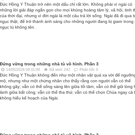
Đức Hồng Y Thuận trở nên một dấu chỉ rất lớn. Không phải vì ngài có
những lời giải đáp ngắn gọn cho mọi khủng hoảng tâm lý, xã hội, tinh 
của thời đại, nhưng vì đời ngài là một câu trả lời sống. Ngài đã đi qua t
ngục thật, để trở thành ánh sáng cho những người đang bị giam trong
ngục tù không tên.
Đứng vững trong những nhà tù vô hình. Phần 3
14/05/2026 09:31:00
Đã xem: 242
Phản hồi: 0
Đức Hồng Y Thuận không đến như một nhân vật quá xa vời để ngưỡn
mộ, nhưng như một chứng nhân cho thấy rằng con người vẫn có thể
không gãy; vẫn có thể sống sáng lên giữa tối tăm; vẫn có thể giữ lòng 
lành giữa bất công; vẫn có thể tha thứ; vẫn có thể chọn Chúa ngay cả 
không hiểu kế hoạch của Ngài.
Đứng vững trong những nhà tù vô hình. Phần 2