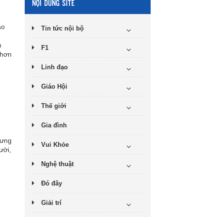
NỘI DUNG SITE
áo
Tin tức nội bộ
m
F1
 hơn
Linh đạo
Giáo Hội
Thế giới
Gia đình
hưng
Vui Khỏe
ười,
Nghệ thuật
Đó đây
Giải trí