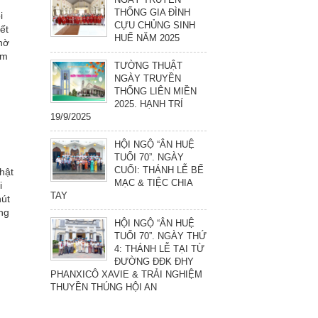
THỐNG GIA ĐÌNH
i
CỰU CHỦNG SINH
ết
HUẾ NĂM 2025
chờ
âm
TƯỜNG THUẬT
NGÀY TRUYỀN
THỐNG LIÊN MIỀN
2025. HẠNH TRÍ
19/9/2025
HỘI NGỘ “ÂN HUỆ
TUỔI 70”. NGÀY
CUỐI: THÁNH LỄ BẾ
hật
MẠC & TIỆC CHIA
i
TAY
hút
ng
HỘI NGỘ “ÂN HUỆ
TUỔI 70”. NGÀY THỨ
4: THÁNH LỄ TẠI TỪ
ĐƯỜNG ĐĐK ĐHY
PHANXICÔ XAVIE & TRẢI NGHIỆM
THUYỀN THÚNG HỘI AN