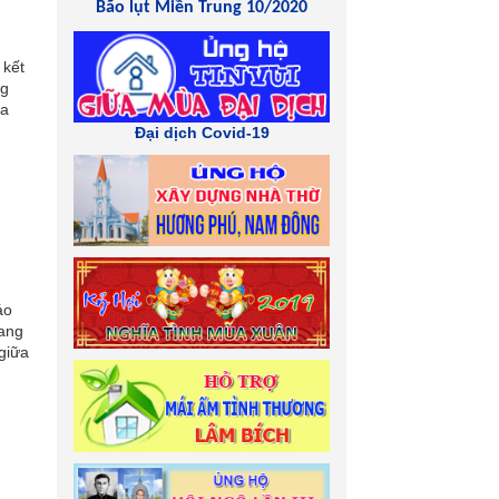
Bão lụt Miền Trung 10/2020
 kết
ng
ra
Đại dịch Covid-19
áo
đang
giữa