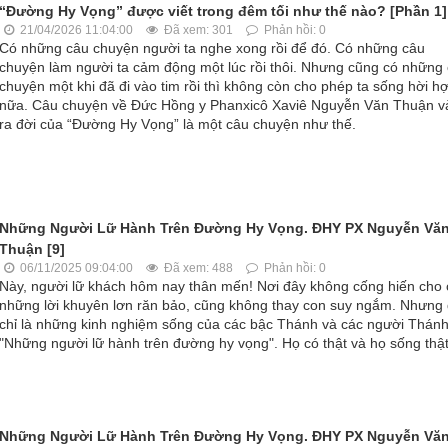
“Đường Hy Vọng” được viết trong đêm tối như thế nào? [Phần 1]
21/04/2026 11:04:00
Đã xem: 301
Phản hồi: 0
Có những câu chuyện người ta nghe xong rồi để đó. Có những câu
chuyện làm người ta cảm động một lúc rồi thôi. Nhưng cũng có những
chuyện một khi đã đi vào tim rồi thì không còn cho phép ta sống hời hợ
nữa. Câu chuyện về Đức Hồng y Phanxicô Xaviê Nguyễn Văn Thuận v
ra đời của “Đường Hy Vọng” là một câu chuyện như thế.
Những Người Lữ Hành Trên Đường Hy Vọng. ĐHY PX Nguyễn Vă
Thuận [9]
06/11/2025 09:04:00
Đã xem: 488
Phản hồi: 0
Này, người lữ khách hôm nay thân mến! Nơi đây không cống hiến cho
những lời khuyên lơn răn bảo, cũng không thay con suy ngắm. Nhưng
chỉ là những kinh nghiệm sống của các bậc Thánh và các người Thánh
"Những người lữ hành trên đường hy vọng". Họ có thật và họ sống thật
Những Người Lữ Hành Trên Đường Hy Vọng. ĐHY PX Nguyễn Vă