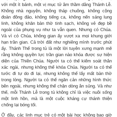
với một ít bánh, một vị mục tử âm thầm dâng Thánh Lễ.
Không nhà nguyện, không tháp chuông, không cộng
đoàn đông đảo, không tiếng ca, không nến sáng lung
linh, không khăn bàn thờ tinh sạch, không vẻ đẹp bề
ngoài của phụng vụ như ta vẫn quen. Nhưng có Chúa.
Và vì có Chúa, không gian ấy vượt xa mọi khung giới
hạn trần gian. Cả trời đất như nghiêng mình trước phút
ấy. Thánh Thể trong tù là một lời tuyên xưng mạnh mẽ
rằng không quyền lực trần gian nào khóa được sự hiện
diện của Thiên Chúa. Người ta có thể kiểm soát thân
xác ngài, nhưng không thể khóa Chúa. Người ta có thể
tước đi tự do đi lại, nhưng không thể lấy mất bàn thờ
trong lòng. Người ta có thể ngăn cản những hình thức
bên ngoài, nhưng không thể chặn dòng ân sủng. Và như
thế, mỗi Thánh Lễ trong tù không chỉ là việc nuôi sống
một linh hồn, mà là một cuộc kháng cự thánh thiện
chống lại bóng tối.
Ở đây, các linh mục trẻ có một bài học không bao giờ