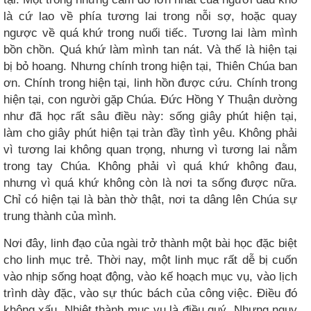
là cứ lao về phía tương lai trong nỗi sợ, hoặc quay
ngược về quá khứ trong nuối tiếc. Tương lai làm mình
bồn chồn. Quá khứ làm mình tan nát. Và thế là hiện tại
bị bỏ hoang. Nhưng chính trong hiện tại, Thiên Chúa ban
ơn. Chính trong hiện tại, linh hồn được cứu. Chính trong
hiện tại, con người gặp Chúa. Đức Hồng Y Thuận dường
như đã học rất sâu điều này: sống giây phút hiện tại,
làm cho giây phút hiện tại tràn đầy tình yêu. Không phải
vì tương lai không quan trọng, nhưng vì tương lai nằm
trong tay Chúa. Không phải vì quá khứ không đau,
nhưng vì quá khứ không còn là nơi ta sống được nữa.
Chỉ có hiện tại là bàn thờ thật, nơi ta dâng lên Chúa sự
trung thành của mình.
Nơi đây, linh đạo của ngài trở thành một bài học đặc biệt
cho linh mục trẻ. Thời nay, một linh mục rất dễ bị cuốn
vào nhịp sống hoạt động, vào kế hoạch mục vụ, vào lịch
trình dày đặc, vào sự thúc bách của công việc. Điều đó
không xấu. Nhiệt thành mục vụ là điều quý. Nhưng nguy