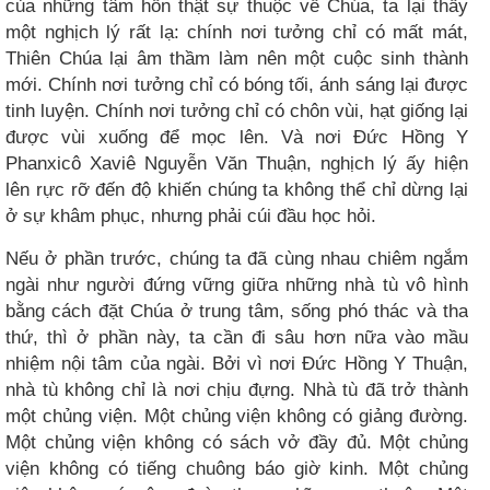
của những tâm hồn thật sự thuộc về Chúa, ta lại thấy
một nghịch lý rất lạ: chính nơi tưởng chỉ có mất mát,
Thiên Chúa lại âm thầm làm nên một cuộc sinh thành
mới. Chính nơi tưởng chỉ có bóng tối, ánh sáng lại được
tinh luyện. Chính nơi tưởng chỉ có chôn vùi, hạt giống lại
được vùi xuống để mọc lên. Và nơi Đức Hồng Y
Phanxicô Xaviê Nguyễn Văn Thuận, nghịch lý ấy hiện
lên rực rỡ đến độ khiến chúng ta không thể chỉ dừng lại
ở sự khâm phục, nhưng phải cúi đầu học hỏi.
Nếu ở phần trước, chúng ta đã cùng nhau chiêm ngắm
ngài như người đứng vững giữa những nhà tù vô hình
bằng cách đặt Chúa ở trung tâm, sống phó thác và tha
thứ, thì ở phần này, ta cần đi sâu hơn nữa vào mầu
nhiệm nội tâm của ngài. Bởi vì nơi Đức Hồng Y Thuận,
nhà tù không chỉ là nơi chịu đựng. Nhà tù đã trở thành
một chủng viện. Một chủng viện không có giảng đường.
Một chủng viện không có sách vở đầy đủ. Một chủng
viện không có tiếng chuông báo giờ kinh. Một chủng