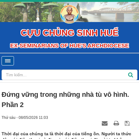
CỰU CHỦNG SINH HUẾ
EX-SEMINARIANS OF HUE'S ARCHDIOCESE
Đứng vững trong những nhà tù vô hình.
Phần 2
Thứ sáu - 08/05/2026 11:03
Thời đại của chúng ta là thời đại của tiếng ồn. Người ta thức