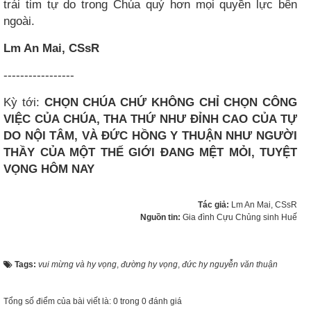
trái tim tự do trong Chúa quý hơn mọi quyền lực bên
ngoài.
Lm An Mai, CSsR
-----------------
Kỳ tới:
CHỌN CHÚA CHỨ KHÔNG CHỈ CHỌN CÔNG
VIỆC CỦA CHÚA, THA THỨ NHƯ ĐỈNH CAO CỦA TỰ
DO NỘI TÂM, VÀ ĐỨC HỒNG Y THUẬN NHƯ NGƯỜI
THẦY CỦA MỘT THẾ GIỚI ĐANG MỆT MỎI, TUYỆT
VỌNG HÔM NAY
Tác giả:
Lm An Mai, CSsR
Nguồn tin:
Gia đình Cựu Chủng sinh Huế
Tags:
vui mừng và hy vọng
,
đường hy vọng
,
đức hy nguyễn văn thuận
Tổng số điểm của bài viết là: 0 trong 0 đánh giá