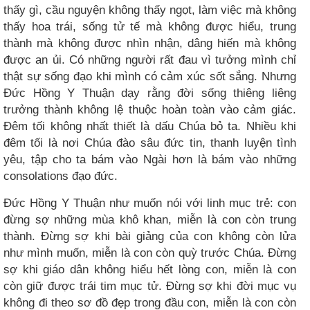
thấy gì, cầu nguyện không thấy ngọt, làm việc mà không
thấy hoa trái, sống tử tế mà không được hiểu, trung
thành mà không được nhìn nhận, dâng hiến mà không
được an ủi. Có những người rất đau vì tưởng mình chỉ
thật sự sống đạo khi mình có cảm xúc sốt sắng. Nhưng
Đức Hồng Y Thuận dạy rằng đời sống thiêng liêng
trưởng thành không lệ thuộc hoàn toàn vào cảm giác.
Đêm tối không nhất thiết là dấu Chúa bỏ ta. Nhiều khi
đêm tối là nơi Chúa đào sâu đức tin, thanh luyện tình
yêu, tập cho ta bám vào Ngài hơn là bám vào những
consolations đạo đức.
Đức Hồng Y Thuận như muốn nói với linh mục trẻ: con
đừng sợ những mùa khô khan, miễn là con còn trung
thành. Đừng sợ khi bài giảng của con không còn lửa
như mình muốn, miễn là con còn quỳ trước Chúa. Đừng
sợ khi giáo dân không hiểu hết lòng con, miễn là con
còn giữ được trái tim mục tử. Đừng sợ khi đời mục vụ
không đi theo sơ đồ đẹp trong đầu con, miễn là con còn