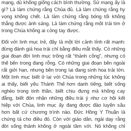
mạng, dù không giống cách bình thường. Sứ mạng ấy là
gì? Là làm chứng rằng Chúa đủ. Là làm chứng rằng hy
vọng không chết. Là làm chứng rằng bóng tối không
thắng được ánh sáng. Là làm chứng rằng một trái tim ở
trong Chúa không ai còng tay được.
Đối với linh mục trẻ, đây là một lời cảnh tỉnh rất mạnh:
đừng đánh giá hoa trái chỉ bằng điều mắt thấy. Có những
giai đoạn đời linh mục trông rất “thành công”, nhưng có
thể bên trong đang rỗng. Có những giai đoạn bên ngoài
rất giới hạn, nhưng bên trong lại đang sinh hoa trái lớn.
Một linh mục biết ở lại với Chúa trong những lúc không
ai thấy, biết yêu Thánh Thể hơn danh tiếng, biết sống
nghèo trong tinh thần, biết chịu đựng mà không cay
đắng, biết đón nhận những điều trái ý như cơ hội kết
hiệp với Chúa, linh mục ấy đang được đào luyện sâu
hơn bất cứ chương trình nào. Đức Hồng Y Thuận là
chứng tá cho điều đó. Còn với giáo dân, ngài dạy rằng
đời sống thánh không ở ngoài tầm với. Nó không chỉ