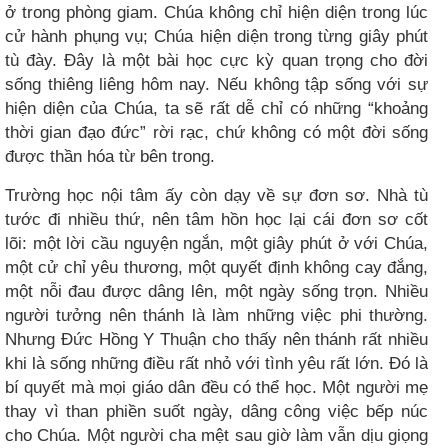
ở trong phòng giam. Chúa không chỉ hiện diện trong lúc
cử hành phụng vụ; Chúa hiện diện trong từng giây phút
tù đày. Đây là một bài học cực kỳ quan trọng cho đời
sống thiêng liêng hôm nay. Nếu không tập sống với sự
hiện diện của Chúa, ta sẽ rất dễ chỉ có những “khoảng
thời gian đạo đức” rời rạc, chứ không có một đời sống
được thần hóa từ bên trong.
Trường học nội tâm ấy còn dạy về sự đơn sơ. Nhà tù
tước đi nhiều thứ, nên tâm hồn học lại cái đơn sơ cốt
lõi: một lời cầu nguyện ngắn, một giây phút ở với Chúa,
một cử chỉ yêu thương, một quyết định không cay đắng,
một nỗi đau được dâng lên, một ngày sống trọn. Nhiều
người tưởng nên thánh là làm những việc phi thường.
Nhưng Đức Hồng Y Thuận cho thấy nên thánh rất nhiều
khi là sống những điều rất nhỏ với tình yêu rất lớn. Đó là
bí quyết mà mọi giáo dân đều có thể học. Một người mẹ
thay vì than phiền suốt ngày, dâng công việc bếp núc
cho Chúa. Một người cha mệt sau giờ làm vẫn dịu giọng