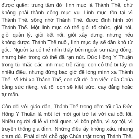
được quên: trung tâm đời linh mục là Thánh Thể, chứ
không phải thành công mục vụ. Linh mục tồn tại vì
Thánh Thể, sống nhờ Thánh Thể, được định hình bởi
Thánh Thể. Một linh mục có thể giỏi tổ chức, giỏi nói,
giỏi quản lý, giỏi kết nối, giỏi xây dựng, nhưng nếu
không được Thánh Thể nuôi, linh mục ấy sẽ dần khô từ
gốc. Người ta có thể nhìn thấy bên ngoài sự năng động,
nhưng bên trong có thể đã rạn nứt. Đức Hồng Y Thuận
trong tù nhắc các linh mục trẻ rằng: con có thể bị lấy đi
nhiều điều, nhưng đừng bao giờ để lòng mình xa Thánh
Thể. Vì khi xa Thánh Thể, con rất dễ làm việc của Chúa
bằng sức riêng, và rồi con sẽ kiệt sức, cay đắng hoặc
tự mãn.
Còn đối với giáo dân, Thánh Thể trong đêm tối của Đức
Hồng Y Thuận là một lời mời gọi trở lại với cái cốt lõi.
Nhiều người đi lễ vì thói quen, vì bổn phận, vì sợ tội, vì
truyền thống gia đình. Những điều ấy không xấu, nhưng
chưa đủ. Phải đi tới chỗ gặp Chúa thật trong Thánh Thể.