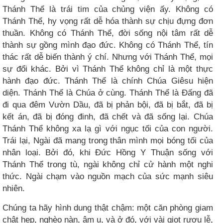
Thánh Thể là trái tim của chủng viện ấy. Không có
Thánh Thể, hy vọng rất dễ hóa thành sự chịu đựng đơn
thuần. Không có Thánh Thể, đời sống nội tâm rất dễ
thành sự gồng mình đạo đức. Không có Thánh Thể, tín
thác rất dễ biến thành ý chí. Nhưng với Thánh Thể, mọi
sự đổi khác. Bởi vì Thánh Thể không chỉ là một thực
hành đạo đức. Thánh Thể là chính Chúa Giêsu hiện
diện. Thánh Thể là Chúa ở cùng. Thánh Thể là Đấng đã
đi qua đêm Vườn Dầu, đã bị phản bội, đã bị bắt, đã bị
kết án, đã bị đóng đinh, đã chết và đã sống lại. Chúa
Thánh Thể không xa lạ gì với ngục tối của con người.
Trái lại, Ngài đã mang trong thân mình mọi bóng tối của
nhân loại. Bởi đó, khi Đức Hồng Y Thuận sống với
Thánh Thể trong tù, ngài không chỉ cử hành một nghi
thức. Ngài chạm vào nguồn mạch của sức mạnh siêu
nhiên.
Chúng ta hãy hình dung thật chậm: một căn phòng giam
chật hẹp, nghèo nàn, âm u, và ở đó, với vài giọt rượu lễ,