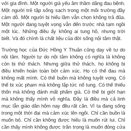
với gia đình. Một người già yếu âm thầm dâng đau bệnh.
Một người trẻ tập sống sạch trong một môi trường đầy
cám dỗ. Một người bị hiểu lầm vẫn chọn không trả đũa.
Một người đang tuyệt vọng vẫn đến trước nhà tạm ngồi
một lúc. Những điều ấy không ai tung hô, nhưng trời
biết. Và đó chính là chất liệu của đời sống nội tâm thật.
Trường học của Đức Hồng Y Thuận cũng dạy về tự do
nội tâm. Người tự do nội tâm không có nghĩa là không
còn bị thử thách. Nhưng giữa thử thách, họ không bị
điều khiển hoàn toàn bởi cảm xúc. Họ có thể đau mà
không mất mình. Có thể buồn mà không tuyệt vọng. Có
thể bị xúc phạm mà không lập tức nổ tung. Có thể thiếu
thốn mà không đánh mất phẩm giá. Có thể bị giới hạn
mà không thấy mình vô nghĩa. Đây là điều mà cả linh
mục lẫn giáo dân hôm nay đều rất cần. Vì ta đang sống
trong một thời đại mà cảm xúc lên ngôi. Chỉ cần buồn là
muốn bỏ. Chỉ cần không được hiểu là muốn rút lui. Chỉ
cần thấy mình không được trân trọng là muốn đóng cửa