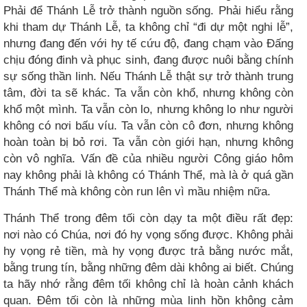
Phải để Thánh Lễ trở thành nguồn sống. Phải hiểu rằng
khi tham dự Thánh Lễ, ta không chỉ “đi dự một nghi lễ”,
nhưng đang đến với hy tế cứu độ, đang chạm vào Đấng
chịu đóng đinh và phục sinh, đang được nuôi bằng chính
sự sống thần linh. Nếu Thánh Lễ thật sự trở thành trung
tâm, đời ta sẽ khác. Ta vẫn còn khổ, nhưng không còn
khổ một mình. Ta vẫn còn lo, nhưng không lo như người
không có nơi bấu víu. Ta vẫn còn cô đơn, nhưng không
hoàn toàn bị bỏ rơi. Ta vẫn còn giới hạn, nhưng không
còn vô nghĩa. Vấn đề của nhiều người Công giáo hôm
nay không phải là không có Thánh Thể, mà là ở quá gần
Thánh Thể mà không còn run lên vì mầu nhiệm nữa.
Thánh Thể trong đêm tối còn dạy ta một điều rất đẹp:
nơi nào có Chúa, nơi đó hy vọng sống được. Không phải
hy vọng rẻ tiền, mà hy vọng được trả bằng nước mắt,
bằng trung tín, bằng những đêm dài không ai biết. Chúng
ta hãy nhớ rằng đêm tối không chỉ là hoàn cảnh khách
quan. Đêm tối còn là những mùa linh hồn không cảm