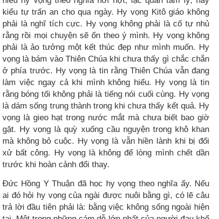
hiểu hy vọng theo nghĩa hời hợt, lạc quan tâm lý, hay
kiểu tự trấn an cho qua ngày. Hy vọng Kitô giáo không
phải là nghĩ tích cực. Hy vọng không phải là cố tự nhủ
rằng rồi mọi chuyện sẽ ổn theo ý mình. Hy vọng không
phải là ảo tưởng một kết thúc đẹp như mình muốn. Hy
vọng là bám vào Thiên Chúa khi chưa thấy gì chắc chắn
ở phía trước. Hy vọng là tin rằng Thiên Chúa vẫn đang
làm việc ngay cả khi mình không hiểu. Hy vọng là tin
rằng bóng tối không phải là tiếng nói cuối cùng. Hy vọng
là dám sống trung thành trong khi chưa thấy kết quả. Hy
vọng là gieo hạt trong nước mắt mà chưa biết bao giờ
gặt. Hy vọng là quỳ xuống cầu nguyện trong khô khan
mà không bỏ cuộc. Hy vọng là vẫn hiền lành khi bị đối
xử bất công. Hy vọng là không để lòng mình chết dần
trước khi hoàn cảnh đổi thay.
Đức Hồng Y Thuận đã học hy vọng theo nghĩa ấy. Nếu
ai đó hỏi hy vọng của ngài được nuôi bằng gì, có lẽ câu
trả lời đầu tiên phải là: bằng việc không sống ngoài hiện
tại. Một trong những cám dỗ lớn nhất của người đau khổ