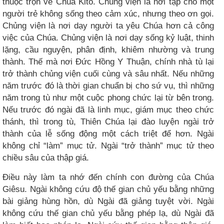
thuộc trọn về Chúa Kitô. Chủng viện là nơi tập cho một
người trẻ không sống theo cảm xúc, nhưng theo ơn gọi.
Chủng viện là nơi dạy người ta yêu Chúa hơn cả công
việc của Chúa. Chủng viện là nơi dạy sống kỷ luật, thinh
lặng, cầu nguyện, phân định, khiêm nhường và trung
thành. Thế mà nơi Đức Hồng Y Thuận, chính nhà tù lại
trở thành chủng viện cuối cùng và sâu nhất. Nếu những
năm trước đó là thời gian chuẩn bị cho sứ vụ, thì những
năm trong tù như một cuộc phong chức lại từ bên trong.
Nếu trước đó ngài đã là linh mục, giám mục theo chức
thánh, thì trong tù, Thiên Chúa lại đào luyện ngài trở
thành của lễ sống động một cách triệt để hơn. Ngài
không chỉ “làm” mục tử. Ngài “trở thành” mục tử theo
chiều sâu của thập giá.
Điều này làm ta nhớ đến chính con đường của Chúa
Giêsu. Ngài không cứu độ thế gian chủ yếu bằng những
bài giảng hùng hồn, dù Ngài đã giảng tuyệt vời. Ngài
không cứu thế gian chủ yếu bằng phép lạ, dù Ngài đã