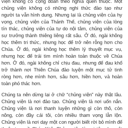
viện không có cộng đoàn theo nghĩa quen thuộc. Một
chủng viện không có những nghi thức đào tạo như
người ta vẫn hình dung. Nhưng lại là chủng viện của hy
vọng, chủng viện của Thánh Thể, chủng viện của lòng
tín thác, chủng viện của tự do nội tâm, chủng viện của
sự trưởng thành thiêng liêng rất sâu. Ở đó, ngài không
học thêm tri thức, nhưng học để trở nên rỗng hơn cho
Chúa. Ở đó, ngài không học thêm lý thuyết mục vụ,
nhưng học để trái tim mình hoàn toàn thuộc về Chúa
hơn. Ở đó, ngài không chỉ chịu đau, nhưng để đau khổ
trở thành nơi Thiên Chúa đào luyện một mục tử tinh
ròng hơn, nhẹ mình hơn, sâu hơn, hiền hơn, và hoàn
toàn phó thác hơn.
Chúng ta nên dừng lại ở chữ “chủng viện” này thật lâu.
Chủng viện là nơi đào tạo. Chủng viện là nơi uốn nắn.
Chủng viện là nơi thanh luyện những gì còn thô, còn
nông, còn đầy cái tôi, còn nhiều tham vọng lẫn lộn.
Chủng viện là nơi dạy một con người biết rời bỏ mình để