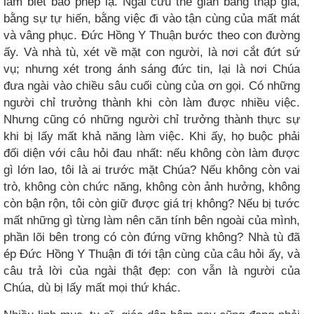
làm biết bao phép lạ. Ngài cứu thế gian bằng thập giá,
bằng sự tự hiến, bằng việc đi vào tận cùng của mất mát
và vâng phục. Đức Hồng Y Thuận bước theo con đường
ấy. Và nhà tù, xét về mặt con người, là nơi cắt đứt sứ
vụ; nhưng xét trong ánh sáng đức tin, lại là nơi Chúa
đưa ngài vào chiều sâu cuối cùng của ơn gọi. Có những
người chỉ trưởng thành khi còn làm được nhiều việc.
Nhưng cũng có những người chỉ trưởng thành thực sự
khi bị lấy mất khả năng làm việc. Khi ấy, họ buộc phải
đối diện với câu hỏi đau nhất: nếu không còn làm được
gì lớn lao, tôi là ai trước mặt Chúa? Nếu không còn vai
trò, không còn chức năng, không còn ảnh hưởng, không
còn bận rộn, tôi còn giữ được giá trị không? Nếu bị tước
mất những gì từng làm nên căn tính bên ngoài của mình,
phần lõi bên trong có còn đứng vững không? Nhà tù đã
ép Đức Hồng Y Thuận đi tới tận cùng của câu hỏi ấy, và
câu trả lời của ngài thật đẹp: con vẫn là người của
Chúa, dù bị lấy mất mọi thứ khác.