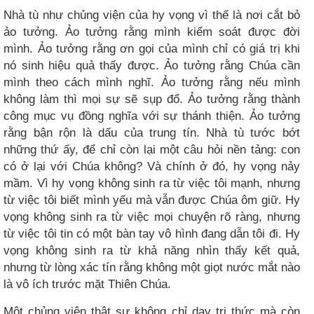
Nhà tù như chủng viện của hy vọng vì thế là nơi cắt bỏ
ảo tưởng. Ảo tưởng rằng mình kiểm soát được đời
mình. Ảo tưởng rằng ơn gọi của mình chỉ có giá trị khi
nó sinh hiệu quả thấy được. Ảo tưởng rằng Chúa cần
mình theo cách mình nghĩ. Ảo tưởng rằng nếu mình
không làm thì mọi sự sẽ sụp đổ. Ảo tưởng rằng thành
công mục vụ đồng nghĩa với sự thánh thiện. Ảo tưởng
rằng bận rộn là dấu của trung tín. Nhà tù tước bớt
những thứ ấy, để chỉ còn lại một câu hỏi nền tảng: con
có ở lại với Chúa không? Và chính ở đó, hy vọng nảy
mầm. Vì hy vọng không sinh ra từ việc tôi mạnh, nhưng
từ việc tôi biết mình yếu mà vẫn được Chúa ôm giữ. Hy
vọng không sinh ra từ việc mọi chuyện rõ ràng, nhưng
từ việc tôi tin có một bàn tay vô hình đang dẫn tôi đi. Hy
vọng không sinh ra từ khả năng nhìn thấy kết quả,
nhưng từ lòng xác tín rằng không một giọt nước mắt nào
là vô ích trước mặt Thiên Chúa.
Một chủng viện thật sự không chỉ dạy tri thức mà còn