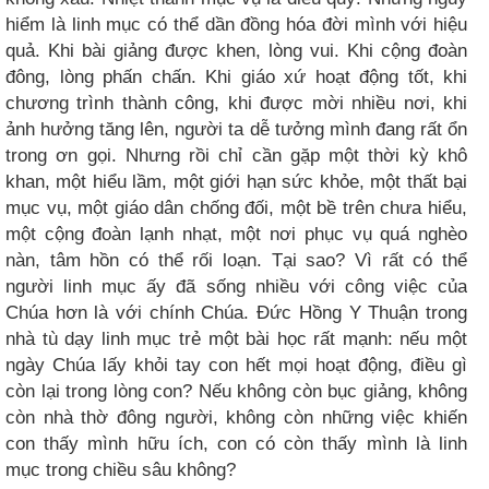
hiểm là linh mục có thể dần đồng hóa đời mình với hiệu
quả. Khi bài giảng được khen, lòng vui. Khi cộng đoàn
đông, lòng phấn chấn. Khi giáo xứ hoạt động tốt, khi
chương trình thành công, khi được mời nhiều nơi, khi
ảnh hưởng tăng lên, người ta dễ tưởng mình đang rất ổn
trong ơn gọi. Nhưng rồi chỉ cần gặp một thời kỳ khô
khan, một hiểu lầm, một giới hạn sức khỏe, một thất bại
mục vụ, một giáo dân chống đối, một bề trên chưa hiểu,
một cộng đoàn lạnh nhạt, một nơi phục vụ quá nghèo
nàn, tâm hồn có thể rối loạn. Tại sao? Vì rất có thể
người linh mục ấy đã sống nhiều với công việc của
Chúa hơn là với chính Chúa. Đức Hồng Y Thuận trong
nhà tù dạy linh mục trẻ một bài học rất mạnh: nếu một
ngày Chúa lấy khỏi tay con hết mọi hoạt động, điều gì
còn lại trong lòng con? Nếu không còn bục giảng, không
còn nhà thờ đông người, không còn những việc khiến
con thấy mình hữu ích, con có còn thấy mình là linh
mục trong chiều sâu không?