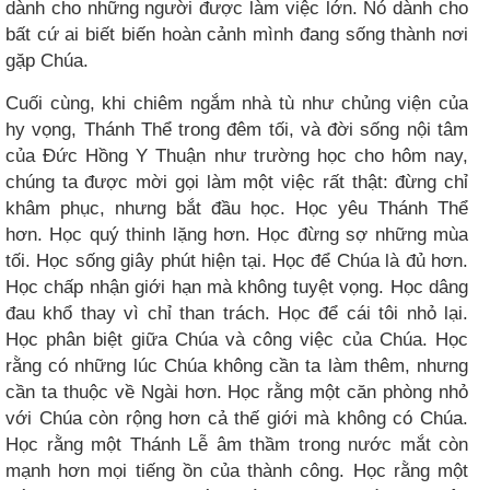
dành cho những người được làm việc lớn. Nó dành cho
bất cứ ai biết biến hoàn cảnh mình đang sống thành nơi
gặp Chúa.
Cuối cùng, khi chiêm ngắm nhà tù như chủng viện của
hy vọng, Thánh Thể trong đêm tối, và đời sống nội tâm
của Đức Hồng Y Thuận như trường học cho hôm nay,
chúng ta được mời gọi làm một việc rất thật: đừng chỉ
khâm phục, nhưng bắt đầu học. Học yêu Thánh Thể
hơn. Học quý thinh lặng hơn. Học đừng sợ những mùa
tối. Học sống giây phút hiện tại. Học để Chúa là đủ hơn.
Học chấp nhận giới hạn mà không tuyệt vọng. Học dâng
đau khổ thay vì chỉ than trách. Học để cái tôi nhỏ lại.
Học phân biệt giữa Chúa và công việc của Chúa. Học
rằng có những lúc Chúa không cần ta làm thêm, nhưng
cần ta thuộc về Ngài hơn. Học rằng một căn phòng nhỏ
với Chúa còn rộng hơn cả thế giới mà không có Chúa.
Học rằng một Thánh Lễ âm thầm trong nước mắt còn
mạnh hơn mọi tiếng ồn của thành công. Học rằng một