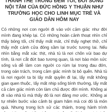
THÁNH THỂ TRONG ĐÊM TỐI, ĐỜI SỐNG
NỘI TÂM CỦA ĐỨC HỒNG Y THUẬN NHƯ
TRƯỜNG HỌC CHO LINH MỤC TRẺ VÀ
GIÁO DÂN HÔM NAY
Có những nơi con người đi vào với cảm giác như đời
mình đang khép lại. Có những hoàn cảnh thoạt nhìn chỉ
thấy bóng tối, chỉ thấy mất mát, chỉ thấy nghẹt thở, chỉ
thấy một cánh cửa đóng sầm lại trước tương lai. Nếu
nhìn bằng mắt xác thịt, nhà tù là nơi chôn vùi bao dự
tính, là nơi cắt đứt bao tương quan, là nơi bào mòn sức
sống và dễ làm con người co rúm lại trong đau đớn,
trong oán trách, trong cảm giác mình bị bỏ quên. Nhà tù
là nơi người ta bị lấy mất quyền đi lại, lấy mất không
gian quen thuộc, lấy mất nhịp sống bình thường, lấy mất
cả cảm giác mình còn làm chủ được đời mình. Không ai
đi vào nhà tù mà thấy đó là nơi đáng mơ ước. Không ai
tự nhiên bước vào cảnh bị giam hãm mà coi đó là món
quà. Nhưng trong lịch sử các thánh, trong hành trình