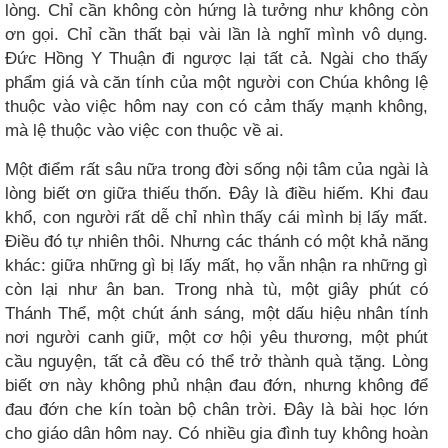
lòng. Chỉ cần không còn hứng là tưởng như không còn
ơn gọi. Chỉ cần thất bại vài lần là nghĩ mình vô dụng.
Đức Hồng Y Thuận đi ngược lại tất cả. Ngài cho thấy
phẩm giá và căn tính của một người con Chúa không lệ
thuộc vào việc hôm nay con có cảm thấy mạnh không,
mà lệ thuộc vào việc con thuộc về ai.
Một điểm rất sâu nữa trong đời sống nội tâm của ngài là
lòng biết ơn giữa thiếu thốn. Đây là điều hiếm. Khi đau
khổ, con người rất dễ chỉ nhìn thấy cái mình bị lấy mất.
Điều đó tự nhiên thôi. Nhưng các thánh có một khả năng
khác: giữa những gì bị lấy mất, họ vẫn nhận ra những gì
còn lại như ân ban. Trong nhà tù, một giây phút có
Thánh Thể, một chút ánh sáng, một dấu hiệu nhân tính
nơi người canh giữ, một cơ hội yêu thương, một phút
cầu nguyện, tất cả đều có thể trở thành quà tặng. Lòng
biết ơn này không phủ nhận đau đớn, nhưng không để
đau đớn che kín toàn bộ chân trời. Đây là bài học lớn
cho giáo dân hôm nay. Có nhiều gia đình tuy không hoàn