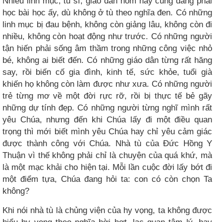
Nhiều linh mục, tu sĩ, giáo dân hôm nay cũng đang phải
học bài học ấy, dù không ở tù theo nghĩa đen. Có những
linh mục bị đau bệnh, không còn giảng lâu, không còn đi
nhiều, không còn hoạt động như trước. Có những người
tận hiến phải sống âm thầm trong những công việc nhỏ
bé, không ai biết đến. Có những giáo dân từng rất hăng
say, rồi biến cố gia đình, kinh tế, sức khỏe, tuổi già
khiến họ không còn làm được như xưa. Có những người
trẻ từng mơ về một đời rực rỡ, rồi bị thực tế bẻ gãy
những dự tính đẹp. Có những người từng nghĩ mình rất
yêu Chúa, nhưng đến khi Chúa lấy đi một điều quan
trọng thì mới biết mình yêu Chúa hay chỉ yêu cảm giác
được thành công với Chúa. Nhà tù của Đức Hồng Y
Thuận vì thế không phải chỉ là chuyện của quá khứ, mà
là một mạc khải cho hiện tại. Mỗi lần cuộc đời lấy bớt đi
một điểm tựa, Chúa đang hỏi ta: con có còn chọn Ta
không?
Khi nói nhà tù là chủng viện của hy vọng, ta không được