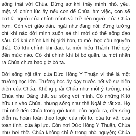
sống thật với Chúa. Đừng sợ khi thấy mình nhỏ, yếu,
mệt, vì chính lúc ấy nếu con để Chúa làm việc, con sẽ
bớt là người của chính mình và trở nên người của Chúa
hơn. Còn với giáo dân, ngài như đang nói: đừng tưởng
chỉ khi nào đời mình suôn sẻ thì mới có thể sống đạo
sâu. Có khi chính khi bị giới hạn, ta mới học cầu nguyện
thật. Có khi chính khi đau, ta mới hiểu Thánh Thể quý
đến mức nào. Có khi chính khi bị bỏ quên, ta mới nhận
ra Chúa chưa bao giờ bỏ ta.
Đời sống nội tâm của Đức Hồng Y Thuận vì thế là một
trường học lớn. Trường học ấy dạy trước hết về sự hiện
diện của Chúa. Không phải Chúa như một ý tưởng, mà
Chúa như Đấng thật sự sống với mình. Có những Kitô
hữu tin vào Chúa, nhưng sống như thể Ngài ở rất xa. Họ
chỉ nhớ đến Chúa trong giờ kinh, còn ngoài ra, đời sống
diễn ra hoàn toàn theo logic của nỗi lo, của tự vệ, của
toan tính, của áp lực. Còn nơi Đức Hồng Y Thuận, Chúa
như hơi thở. Chúa không chỉ ở trong nhà nguyện; Chúa