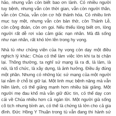
hảo, nhưng vẫn còn biết bao ơn lành. Có nhiều người
tuy bệnh, nhưng vẫn còn thời gian, vẫn còn người thân,
vẫn còn Chúa, vẫn còn cơ hội thánh hóa. Có nhiều linh
mục tuy mệt, nhưng vẫn còn bàn thờ, còn Thánh Lễ,
còn cộng đoàn, còn ơn gọi. Nếu thiếu lòng biết ơn, lòng
người rất dễ rơi vào cảm giác nạn nhân. Mà đã sống
như nạn nhân, rất khó lớn lên trong hy vọng.
Nhà tù như chủng viện của hy vọng còn dạy một điều
nghịch lý khác: Chúa có thể làm việc lớn khi ta bị chặn
lại. Thông thường, ta nghĩ sứ mạng là ra đi, là làm, là
nói, là tổ chức, là xây dựng, là ảnh hưởng. Điều ấy đúng
một phần. Nhưng có những lúc sứ mạng của một người
lại nằm ở chỗ bị giữ lại. Một linh mục bệnh nặng mà vẫn
hiền lành, có thể giảng mạnh hơn nhiều bài giảng. Một
người mẹ đau khổ mà vẫn giữ đức tin, có thể dạy con
cái về Chúa nhiều hơn cả ngàn lời. Một người già sống
cô tịch nhưng bình an, có thể là chứng tá lớn cho cả gia
đình. Đức Hồng Y Thuận trong tù vẫn đang thi hành sứ