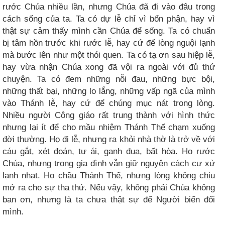
rước Chúa nhiều lần, nhưng Chúa đã đi vào đâu trong
cách sống của ta. Ta có dự lễ chỉ vì bổn phận, hay vì
thật sự cảm thấy mình cần Chúa để sống. Ta có chuẩn
bị tâm hồn trước khi rước lễ, hay cứ để lòng nguội lạnh
mà bước lên như một thói quen. Ta có tạ ơn sau hiệp lễ,
hay vừa nhận Chúa xong đã vội ra ngoài với đủ thứ
chuyện. Ta có đem những nỗi đau, những bực bội,
những thất bại, những lo lắng, những vấp ngã của mình
vào Thánh lễ, hay cứ để chúng mục nát trong lòng.
Nhiều người Công giáo rất trung thành với hình thức
nhưng lại ít để cho mầu nhiệm Thánh Thể chạm xuống
đời thường. Họ đi lễ, nhưng ra khỏi nhà thờ là trở về với
cáu gắt, xét đoán, tự ái, ganh đua, bất hòa. Họ rước
Chúa, nhưng trong gia đình vẫn giữ nguyên cách cư xử
lạnh nhạt. Họ chầu Thánh Thể, nhưng lòng không chịu
mở ra cho sự tha thứ. Nếu vậy, không phải Chúa không
ban ơn, nhưng là ta chưa thật sự để Người biến đổi
mình.