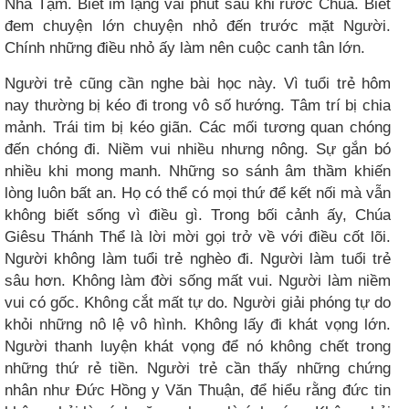
Nhà Tạm. Biết im lặng vài phút sau khi rước Chúa. Biết
đem chuyện lớn chuyện nhỏ đến trước mặt Người.
Chính những điều nhỏ ấy làm nên cuộc canh tân lớn.
Người trẻ cũng cần nghe bài học này. Vì tuổi trẻ hôm
nay thường bị kéo đi trong vô số hướng. Tâm trí bị chia
mảnh. Trái tim bị kéo giãn. Các mối tương quan chóng
đến chóng đi. Niềm vui nhiều nhưng nông. Sự gắn bó
nhiều khi mong manh. Những so sánh âm thầm khiến
lòng luôn bất an. Họ có thể có mọi thứ để kết nối mà vẫn
không biết sống vì điều gì. Trong bối cảnh ấy, Chúa
Giêsu Thánh Thể là lời mời gọi trở về với điều cốt lõi.
Người không làm tuổi trẻ nghèo đi. Người làm tuổi trẻ
sâu hơn. Không làm đời sống mất vui. Người làm niềm
vui có gốc. Không cắt mất tự do. Người giải phóng tự do
khỏi những nô lệ vô hình. Không lấy đi khát vọng lớn.
Người thanh luyện khát vọng để nó không chết trong
những thứ rẻ tiền. Người trẻ cần thấy những chứng
nhân như Đức Hồng y Văn Thuận, để hiểu rằng đức tin