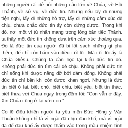
những người rất dễ nói những câu lớn về Chúa, về Hội
Thánh, về sứ vụ, về đức tin. Nhưng nếu lấy đi những
tiện nghi, lấy đi những hỗ trợ, lấy đi những cảm xúc dễ
chịu, chưa chắc đức tin ấy còn đứng được. Trong khi
đó, nơi một vị tù nhân mang trong lòng bàn tiệc Thánh,
ta thấy một đức tin không dựa trên cảm xúc thoáng qua.
Đó là đức tin của người đã bị lột sạch những gì phụ
thêm, để chỉ còn bám vào điều cốt lõi. Mà cốt lõi ấy là
Chúa Giêsu. Chúng ta cần học lại kiểu đức tin đó.
Không phải đức tin tìm cái dễ chịu. Không phải đức tin
chỉ sống khi được nâng đỡ bởi đám đông. Không phải
đức tin chỉ bền khi còn được khen ngợi. Nhưng là đức
tin biết ở lại, biết chờ, biết chịu, biết yêu, biết tín thác,
biết thưa với Chúa ngay trong đêm tối: “Con vẫn ở đây.
Xin Chúa cũng ở lại với con.”
Có lẽ điều khiến người ta yêu mến Đức Hồng y Văn
Thuận không chỉ là vì ngài đã chịu đau khổ, mà vì ngài
đã để đau khổ ấy được thấm vào trong mầu nhiệm tình