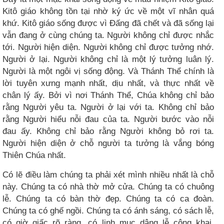
Kitô giáo không tồn tại nhờ ký ức về một vĩ nhân quá
khứ. Kitô giáo sống được vì Đấng đã chết và đã sống lại
vẫn đang ở cùng chúng ta. Người không chỉ được nhắc
tới. Người hiện diện. Người không chỉ được tưởng nhớ.
Người ở lại. Người không chỉ là một lý tưởng luân lý.
Người là một ngôi vị sống động. Và Thánh Thể chính là
lời tuyên xưng mạnh nhất, dịu nhất, và thực nhất về
chân lý ấy. Bởi vì nơi Thánh Thể, Chúa không chỉ bảo
rằng Người yêu ta. Người ở lại với ta. Không chỉ bảo
rằng Người hiểu nỗi đau của ta. Người bước vào nỗi
đau ấy. Không chỉ bảo rằng Người không bỏ rơi ta.
Người hiện diện ở chỗ người ta tưởng là vắng bóng
Thiên Chúa nhất.
Có lẽ điều làm chúng ta phải xét mình nhiều nhất là chỗ
này. Chúng ta có nhà thờ mở cửa. Chúng ta có chuông
lễ. Chúng ta có bàn thờ đẹp. Chúng ta có ca đoàn.
Chúng ta có ghế ngồi. Chúng ta có ánh sáng, có sách lễ,
có giờ giấc rõ ràng, có linh mục dâng lễ công khai.