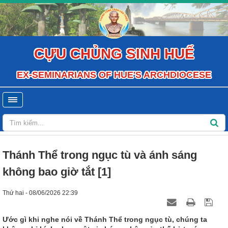
CỰU CHỦNG SINH HUẾ
EX-SEMINARIANS OF HUE'S ARCHDIOCESE
Thánh Thể trong ngục tù và ánh sáng
không bao giờ tắt [1]
Thứ hai - 08/06/2026 22:39
Ước gì khi nghe nói về Thánh Thể trong ngục tù, chúng ta