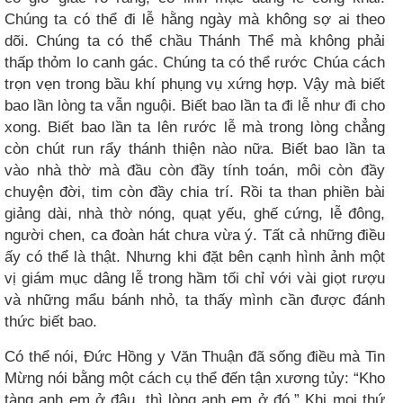
Chúng ta có thể đi lễ hằng ngày mà không sợ ai theo
dõi. Chúng ta có thể chầu Thánh Thể mà không phải
thấp thỏm lo canh gác. Chúng ta có thể rước Chúa cách
trọn vẹn trong bầu khí phụng vụ xứng hợp. Vậy mà biết
bao lần lòng ta vẫn nguội. Biết bao lần ta đi lễ như đi cho
xong. Biết bao lần ta lên rước lễ mà trong lòng chẳng
còn chút run rẩy thánh thiện nào nữa. Biết bao lần ta
vào nhà thờ mà đầu còn đầy tính toán, môi còn đầy
chuyện đời, tim còn đầy chia trí. Rồi ta than phiền bài
giảng dài, nhà thờ nóng, quạt yếu, ghế cứng, lễ đông,
người chen, ca đoàn hát chưa vừa ý. Tất cả những điều
ấy có thể là thật. Nhưng khi đặt bên cạnh hình ảnh một
vị giám mục dâng lễ trong hầm tối chỉ với vài giọt rượu
và những mẩu bánh nhỏ, ta thấy mình cần được đánh
thức biết bao.
Có thể nói, Đức Hồng y Văn Thuận đã sống điều mà Tin
Mừng nói bằng một cách cụ thể đến tận xương tủy: “Kho
tàng anh em ở đâu, thì lòng anh em ở đó.” Khi mọi thứ