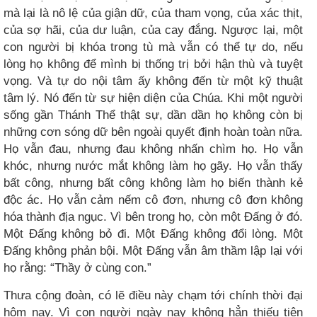
mà lại là nô lệ của giận dữ, của tham vọng, của xác thịt,
của sợ hãi, của dư luận, của cay đắng. Ngược lại, một
con người bị khóa trong tù mà vẫn có thể tự do, nếu
lòng họ không để mình bị thống trị bởi hận thù và tuyệt
vọng. Và tự do nội tâm ấy không đến từ một kỹ thuật
tâm lý. Nó đến từ sự hiện diện của Chúa. Khi một người
sống gần Thánh Thể thật sự, dần dần họ không còn bị
những cơn sóng dữ bên ngoài quyết định hoàn toàn nữa.
Họ vẫn đau, nhưng đau không nhấn chìm họ. Họ vẫn
khóc, nhưng nước mắt không làm họ gãy. Họ vẫn thấy
bất công, nhưng bất công không làm họ biến thành kẻ
độc ác. Họ vẫn cảm nếm cô đơn, nhưng cô đơn không
hóa thành địa ngục. Vì bên trong họ, còn một Đấng ở đó.
Một Đấng không bỏ đi. Một Đấng không đổi lòng. Một
Đấng không phản bội. Một Đấng vẫn âm thầm lập lại với
họ rằng: “Thầy ở cùng con.”
Thưa cộng đoàn, có lẽ điều này chạm tới chính thời đại
hôm nay. Vì con người ngày nay không hẳn thiếu tiện