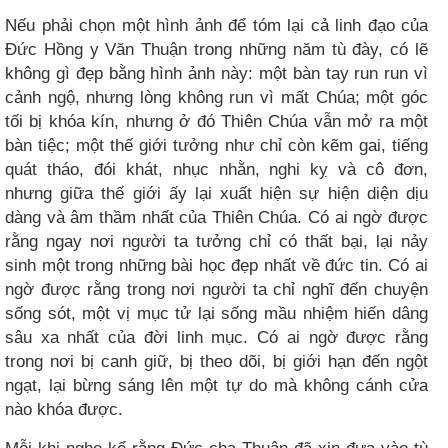
Nếu phải chọn một hình ảnh để tóm lại cả linh đạo của
Đức Hồng y Văn Thuận trong những năm tù đày, có lẽ
không gì đẹp bằng hình ảnh này: một bàn tay run run vì
cảnh ngộ, nhưng lòng không run vì mất Chúa; một góc
tối bị khóa kín, nhưng ở đó Thiên Chúa vẫn mở ra một
bàn tiệc; một thế giới tưởng như chỉ còn kẽm gai, tiếng
quát tháo, đói khát, nhục nhằn, nghi kỵ và cô đơn,
nhưng giữa thế giới ấy lại xuất hiện sự hiện diện dịu
dàng và âm thầm nhất của Thiên Chúa. Có ai ngờ được
rằng ngay nơi người ta tưởng chỉ có thất bại, lại nảy
sinh một trong những bài học đẹp nhất về đức tin. Có ai
ngờ được rằng trong nơi người ta chỉ nghĩ đến chuyện
sống sót, một vị mục tử lại sống mầu nhiệm hiến dâng
sâu xa nhất của đời linh mục. Có ai ngờ được rằng
trong nơi bị canh giữ, bị theo dõi, bị giới hạn đến ngột
ngạt, lại bừng sáng lên một tự do mà không cánh cửa
nào khóa được.