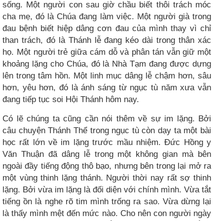
sống. Một người con sau giờ chầu biết thôi trách móc
cha mẹ, đó là Chúa đang làm việc. Một người già trong
đau bệnh biết hiệp dâng cơn đau của mình thay vì chỉ
than trách, đó là Thánh lễ đang kéo dài trong thân xác
họ. Một người trẻ giữa cám dỗ và phân tán vẫn giữ một
khoảng lặng cho Chúa, đó là Nhà Tạm đang được dựng
lên trong tâm hồn. Một linh mục dâng lễ chậm hơn, sâu
hơn, yêu hơn, đó là ánh sáng từ ngục tù năm xưa vẫn
đang tiếp tục soi Hội Thánh hôm nay.
Có lẽ chúng ta cũng cần nói thêm về sự im lặng. Bởi
câu chuyện Thánh Thể trong ngục tù còn dạy ta một bài
học rất lớn về im lặng trước mầu nhiệm. Đức Hồng y
Văn Thuận đã dâng lễ trong một không gian mà bên
ngoài đầy tiếng động thô bạo, nhưng bên trong lại mở ra
một vùng thinh lặng thánh. Người thời nay rất sợ thinh
lặng. Bởi vừa im lặng là đối diện với chính mình. Vừa tắt
tiếng ồn là nghe rõ tim mình trống ra sao. Vừa dừng lại
là thấy mình mệt đến mức nào. Cho nên con người ngày