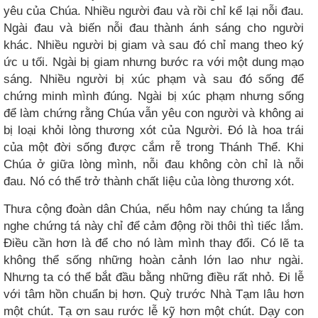
yêu của Chúa. Nhiều người đau và rồi chỉ kể lại nỗi đau.
Ngài đau và biến nỗi đau thành ánh sáng cho người
khác. Nhiều người bị giam và sau đó chỉ mang theo ký
ức u tối. Ngài bị giam nhưng bước ra với một dung mạo
sáng. Nhiều người bị xúc phạm và sau đó sống để
chứng minh mình đúng. Ngài bị xúc phạm nhưng sống
để làm chứng rằng Chúa vẫn yêu con người và không ai
bị loại khỏi lòng thương xót của Người. Đó là hoa trái
của một đời sống được cắm rễ trong Thánh Thể. Khi
Chúa ở giữa lòng mình, nỗi đau không còn chỉ là nỗi
đau. Nó có thể trở thành chất liệu của lòng thương xót.
Thưa cộng đoàn dân Chúa, nếu hôm nay chúng ta lắng
nghe chứng tá này chỉ để cảm động rồi thôi thì tiếc lắm.
Điều cần hơn là để cho nó làm mình thay đổi. Có lẽ ta
không thể sống những hoàn cảnh lớn lao như ngài.
Nhưng ta có thể bắt đầu bằng những điều rất nhỏ. Đi lễ
với tâm hồn chuẩn bị hơn. Quỳ trước Nhà Tạm lâu hơn
một chút. Tạ ơn sau rước lễ kỹ hơn một chút. Dạy con