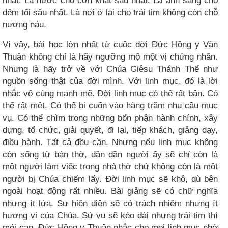
nhất. Là nước cho cơn khát sâu nhất. Là ánh sáng cho
đêm tối sâu nhất. Là nơi ở lại cho trái tim không còn chỗ
nương náu.
Vì vậy, bài học lớn nhất từ cuộc đời Đức Hồng y Văn
Thuận không chỉ là hãy ngưỡng mộ một vị chứng nhân.
Nhưng là hãy trở về với Chúa Giêsu Thánh Thể như
nguồn sống thật của đời mình. Với linh mục, đó là lời
nhắc vô cùng mạnh mẽ. Đời linh mục có thể rất bận. Có
thể rất mệt. Có thể bị cuốn vào hàng trăm nhu cầu mục
vụ. Có thể chìm trong những bổn phận hành chính, xây
dựng, tổ chức, giải quyết, đi lại, tiếp khách, giảng dạy,
điều hành. Tất cả đều cần. Nhưng nếu linh mục không
còn sống từ bàn thờ, dần dần người ấy sẽ chỉ còn là
một người làm việc trong nhà thờ chứ không còn là một
người bị Chúa chiếm lấy. Đời linh mục sẽ khô, dù bên
ngoài hoạt động rất nhiều. Bài giảng sẽ có chữ nghĩa
nhưng ít lửa. Sự hiện diện sẽ có trách nhiệm nhưng ít
hương vị của Chúa. Sứ vụ sẽ kéo dài nhưng trái tim thì
mỏi cạn. Đức Hồng y Thuận nhắc cho mọi linh mục nhớ