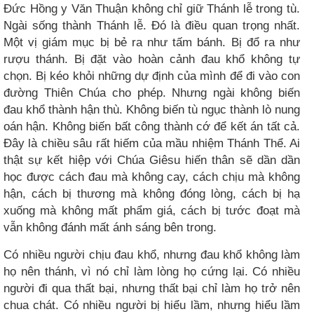
Đức Hồng y Văn Thuận không chỉ giữ Thánh lễ trong tù.
Ngài sống thành Thánh lễ. Đó là điều quan trọng nhất.
Một vị giám mục bị bẻ ra như tấm bánh. Bị đổ ra như
rượu thánh. Bị đặt vào hoàn cảnh đau khổ không tự
chọn. Bị kéo khỏi những dự định của mình để đi vào con
đường Thiên Chúa cho phép. Nhưng ngài không biến
đau khổ thành hận thù. Không biến tù ngục thành lò nung
oán hận. Không biến bất công thành cớ để kết án tất cả.
Đây là chiều sâu rất hiếm của mầu nhiệm Thánh Thể. Ai
thật sự kết hiệp với Chúa Giêsu hiến thân sẽ dần dần
học được cách đau mà không cay, cách chịu mà không
hận, cách bị thương mà không đóng lòng, cách bị hạ
xuống mà không mất phẩm giá, cách bị tước đoạt mà
vẫn không đánh mất ánh sáng bên trong.
Có nhiều người chịu đau khổ, nhưng đau khổ không làm
họ nên thánh, vì nó chỉ làm lòng họ cứng lại. Có nhiều
người đi qua thất bại, nhưng thất bại chỉ làm họ trở nên
chua chát. Có nhiều người bị hiểu lầm, nhưng hiểu lầm