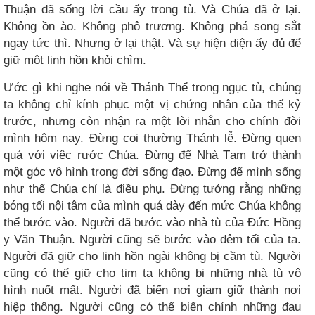
Thuận đã sống lời cầu ấy trong tù. Và Chúa đã ở lại.
Không ồn ào. Không phô trương. Không phá song sắt
ngay tức thì. Nhưng ở lại thật. Và sự hiện diện ấy đủ để
giữ một linh hồn khỏi chìm.
Ước gì khi nghe nói về Thánh Thể trong ngục tù, chúng
ta không chỉ kính phục một vị chứng nhân của thế kỷ
trước, nhưng còn nhận ra một lời nhắn cho chính đời
mình hôm nay. Đừng coi thường Thánh lễ. Đừng quen
quá với việc rước Chúa. Đừng để Nhà Tạm trở thành
một góc vô hình trong đời sống đạo. Đừng để mình sống
như thể Chúa chỉ là điều phụ. Đừng tưởng rằng những
bóng tối nội tâm của mình quá dày đến mức Chúa không
thể bước vào. Người đã bước vào nhà tù của Đức Hồng
y Văn Thuận. Người cũng sẽ bước vào đêm tối của ta.
Người đã giữ cho linh hồn ngài không bị cầm tù. Người
cũng có thể giữ cho tim ta không bị những nhà tù vô
hình nuốt mất. Người đã biến nơi giam giữ thành nơi
hiệp thông. Người cũng có thể biến chính những đau