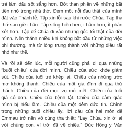
trẻ làm dấu sốt sắng hơn. Bớt than phiền về những bất
tiện nhỏ trong nhà thờ. Đem một nỗi đau thật của mình
đặt vào Thánh lễ. Tập xin lỗi sau khi rước Chúa. Tập tha
thứ sau giờ chầu. Tập sống hiền hơn, chậm hơn, ít phán
xét hơn. Tập để Chúa đi vào những góc tối thật của đời
mình. Nên thánh nhiều khi không bắt đầu từ những việc
phi thường, mà từ lòng trung thành với những điều rất
nhỏ như thế.
Và rồi sẽ đến lúc, mỗi người cũng phải đi qua những
“buổi chiều” của đời mình. Chiều của sức khỏe giảm
sút. Chiều của tuổi trẻ khép lại. Chiều của những ước
mơ không thành. Chiều của một gia đình đi qua thử
thách. Chiều của đời mục vụ mỏi mệt. Chiều của tuổi
già cô đơn. Chiều của bệnh tật. Chiều của cảm giác
mình bị hiểu lầm. Chiều của một đêm đức tin. Chính
trong những buổi chiều ấy, lời cầu của hai môn đệ
Emmau trở nên vô cùng tha thiết: “Lạy Chúa, xin ở lại
với chúng con, vì trời đã về chiều.” Đức Hồng y Văn