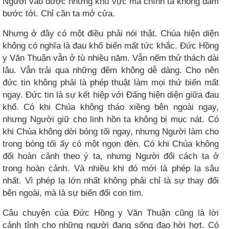
Người vào được những khu vực mà chính ta không dám
bước tới. Chỉ cần ta mở cửa.
Nhưng ở đây có một điều phải nói thật. Chúa hiện diện
không có nghĩa là đau khổ biến mất tức khắc. Đức Hồng
y Văn Thuận vẫn ở tù nhiều năm. Vẫn nếm thử thách dài
lâu. Vẫn trải qua những đêm không dễ dàng. Cho nên
đức tin không phải là phép thuật làm mọi thứ biến mất
ngay. Đức tin là sự kết hiệp với Đấng hiện diện giữa đau
khổ. Có khi Chúa không tháo xiềng bên ngoài ngay,
nhưng Người giữ cho linh hồn ta không bị mục nát. Có
khi Chúa không dời bóng tối ngay, nhưng Người làm cho
trong bóng tối ấy có một ngọn đèn. Có khi Chúa không
đổi hoàn cảnh theo ý ta, nhưng Người đổi cách ta ở
trong hoàn cảnh. Và nhiều khi đó mới là phép lạ sâu
nhất. Vì phép lạ lớn nhất không phải chỉ là sự thay đổi
bên ngoài, mà là sự biến đổi con tim.
Câu chuyện của Đức Hồng y Văn Thuận cũng là lời
cảnh tỉnh cho những người đang sống đạo hời hợt. Có