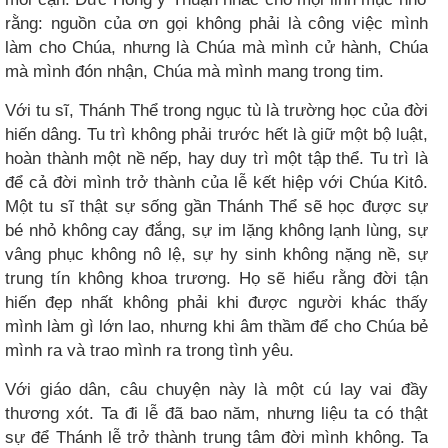
rằng: nguồn của ơn gọi không phải là công việc mình
làm cho Chúa, nhưng là Chúa mà mình cử hành, Chúa
mà mình đón nhận, Chúa mà mình mang trong tim.
Với tu sĩ, Thánh Thể trong ngục tù là trường học của đời
hiến dâng. Tu trì không phải trước hết là giữ một bộ luật,
hoàn thành một nề nếp, hay duy trì một tập thể. Tu trì là
để cả đời mình trở thành của lễ kết hiệp với Chúa Kitô.
Một tu sĩ thật sự sống gần Thánh Thể sẽ học được sự
bé nhỏ không cay đắng, sự im lặng không lạnh lùng, sự
vâng phục không nô lệ, sự hy sinh không nặng nề, sự
trung tín không khoa trương. Họ sẽ hiểu rằng đời tận
hiến đẹp nhất không phải khi được người khác thấy
mình làm gì lớn lao, nhưng khi âm thầm để cho Chúa bẻ
mình ra và trao mình ra trong tình yêu.
Với giáo dân, câu chuyện này là một cú lay vai đầy
thương xót. Ta đi lễ đã bao năm, nhưng liệu ta có thật
sự để Thánh lễ trở thành trung tâm đời mình không. Ta