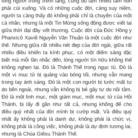
lòng người trong thinh lặng, cũng đủ làm nhiều tâm hồn
phải cúi xuống. Và có những cuộc đời, càng suy niệm,
người ta càng thấy đó không phải chỉ là chuyện của một
cá nhân, nhưng là một Tin Mừng sống động được viết lại
giữa thời đại đầy vết thương. Cuộc đời của Đức Hồng y
Phanxicô Xaviê Nguyễn Văn Thuận là một cuộc đời như
thế. Nhưng giữa rất nhiều nét đẹp của đời ngài, giữa rất
nhiều điều khiến ta kính phục, có một điểm sáng đặc
biệt mà mỗi lần nhắc đến, lòng người tín hữu không thể
không nghẹn lại. Đó là Thánh Thể trong ngục tù. Đó là
một vị mục tử bị quăng vào bóng tối, nhưng vẫn mang
trong tay ánh sáng. Đó là một con người bị tước mất tự
do bên ngoài, nhưng vẫn không bị bẻ gãy tự do nội tâm.
Đó là một linh mục, một giám mục, một mục tử của Hội
Thánh, bị lấy đi gần như tất cả, nhưng không để cho
điều quý nhất của đời mình bị cướp mất. Và điều quý
nhất ấy không phải là danh dự, không phải là chức vị,
không phải là công việc, không phải là dự định tương lai,
nhưng là Chúa Giêsu Thánh Thể.