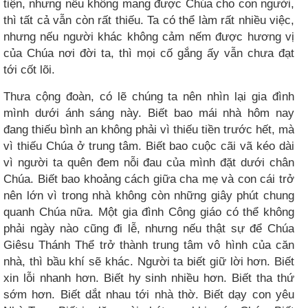
tiện, nhưng nếu không mang được Chúa cho con người,
thì tất cả vẫn còn rất thiếu. Ta có thể làm rất nhiều việc,
nhưng nếu người khác không cảm nếm được hương vị
của Chúa nơi đời ta, thì mọi cố gắng ấy vẫn chưa đạt
tới cốt lõi.
Thưa cộng đoàn, có lẽ chúng ta nên nhìn lại gia đình
mình dưới ánh sáng này. Biết bao mái nhà hôm nay
đang thiếu bình an không phải vì thiếu tiền trước hết, mà
vì thiếu Chúa ở trung tâm. Biết bao cuộc cãi vã kéo dài
vì người ta quên đem nỗi đau của mình đặt dưới chân
Chúa. Biết bao khoảng cách giữa cha mẹ và con cái trở
nên lớn vì trong nhà không còn những giây phút chung
quanh Chúa nữa. Một gia đình Công giáo có thể không
phải ngày nào cũng đi lễ, nhưng nếu thật sự để Chúa
Giêsu Thánh Thể trở thành trung tâm vô hình của căn
nhà, thì bầu khí sẽ khác. Người ta biết giữ lời hơn. Biết
xin lỗi nhanh hơn. Biết hy sinh nhiều hơn. Biết tha thứ
sớm hơn. Biết dắt nhau tới nhà thờ. Biết dạy con yêu