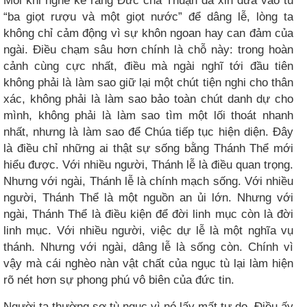
Mỗi khi nghe kể rằng Đức cha Thuận đã xin đưa vào tù
“ba giọt rượu và một giọt nước” để dâng lễ, lòng ta
không chỉ cảm động vì sự khôn ngoan hay can đảm của
ngài. Điều chạm sâu hơn chính là chỗ này: trong hoàn
cảnh cùng cực nhất, điều mà ngài nghĩ tới đầu tiên
không phải là làm sao giữ lại một chút tiện nghi cho thân
xác, không phải là làm sao bảo toàn chút danh dự cho
mình, không phải là làm sao tìm một lối thoát nhanh
nhất, nhưng là làm sao để Chúa tiếp tục hiện diện. Đây
là điều chỉ những ai thật sự sống bằng Thánh Thể mới
hiểu được. Với nhiều người, Thánh lễ là điều quan trọng.
Nhưng với ngài, Thánh lễ là chính mạch sống. Với nhiều
người, Thánh Thể là một nguồn an ủi lớn. Nhưng với
ngài, Thánh Thể là điều kiện để đời linh mục còn là đời
linh mục. Với nhiều người, việc dự lễ là một nghĩa vụ
thánh. Nhưng với ngài, dâng lễ là sống còn. Chính vì
vậy mà cái nghèo nàn vật chất của ngục tù lại làm hiện
rõ nét hơn sự phong phú vô biên của đức tin.
Người ta thường sợ tù ngục vì nó lấy mất tự do. Điều ấy