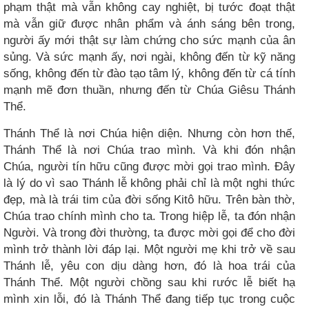
phạm thật mà vẫn không cay nghiệt, bị tước đoạt thật
mà vẫn giữ được nhân phẩm và ánh sáng bên trong,
người ấy mới thật sự làm chứng cho sức mạnh của ân
sủng. Và sức mạnh ấy, nơi ngài, không đến từ kỹ năng
sống, không đến từ đào tạo tâm lý, không đến từ cá tính
mạnh mẽ đơn thuần, nhưng đến từ Chúa Giêsu Thánh
Thể.
Thánh Thể là nơi Chúa hiện diện. Nhưng còn hơn thế,
Thánh Thể là nơi Chúa trao mình. Và khi đón nhận
Chúa, người tín hữu cũng được mời gọi trao mình. Đây
là lý do vì sao Thánh lễ không phải chỉ là một nghi thức
đẹp, mà là trái tim của đời sống Kitô hữu. Trên bàn thờ,
Chúa trao chính mình cho ta. Trong hiệp lễ, ta đón nhận
Người. Và trong đời thường, ta được mời gọi để cho đời
mình trở thành lời đáp lại. Một người mẹ khi trở về sau
Thánh lễ, yêu con dịu dàng hơn, đó là hoa trái của
Thánh Thể. Một người chồng sau khi rước lễ biết hạ
mình xin lỗi, đó là Thánh Thể đang tiếp tục trong cuộc