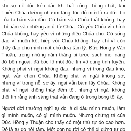
khi sự cô độc kéo dài, khi bất công chồng chất, khi
Thiên Chúa dường như im lặng, lúc đó mới lộ ra đức tin
của ta bám vào đâu. Có bám vào Chúa thật không, hay
chỉ bám vào những an ủi từ Chúa. Có yêu Chúa vì chính
Chúa không, hay yêu vì những điều Chúa cho. Có sống
đạo vì muốn kết hiệp với Chúa không, hay chỉ vì còn
thấy đạo cho mình một chỗ dựa tâm lý. Đức Hồng y Văn
Thuận, trong những năm tháng bị tước sạch mọi nâng
đỡ bên ngoài, đã bộc lộ một đức tin vô cùng tinh tuyền.
Không phải vì ngài không đau, nhưng vì trong đau khổ,
ngài vẫn chọn Chúa. Không phải vì ngài không sợ,
nhưng vì trong nỗi sợ ấy, ngài vẫn bám lấy Chúa. Không
phải vì ngài không thấy đêm tối, nhưng vì ngài không
thôi tin rằng ánh sáng thật vẫn đang ở trong bóng tối ấy.
Người đời thường nghĩ tự do là đi đâu mình muốn, làm
gì mình muốn, có gì mình muốn. Nhưng chứng tá của
Đức Hồng y Thuận cho thấy có một thứ tự do cao hơn.
Đó là tự do nội tâm. Một con người có thể đi đứng tự do