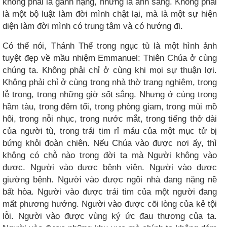
không phải là gánh nặng, nhưng là ánh sáng. Không phải
là một bộ luật làm đời mình chật lại, mà là một sự hiện
diện làm đời mình có trung tâm và có hướng đi.
Có thể nói, Thánh Thể trong ngục tù là một hình ảnh
tuyệt đẹp về mầu nhiệm Emmanuel: Thiên Chúa ở cùng
chúng ta. Không phải chỉ ở cùng khi mọi sự thuận lợi.
Không phải chỉ ở cùng trong nhà thờ trang nghiêm, trong
lễ trọng, trong những giờ sốt sắng. Nhưng ở cùng trong
hầm tàu, trong đêm tối, trong phòng giam, trong mùi mồ
hôi, trong nỗi nhục, trong nước mắt, trong tiếng thở dài
của người tù, trong trái tim rỉ máu của một mục tử bị
bứng khỏi đoàn chiên. Nếu Chúa vào được nơi ấy, thì
không có chỗ nào trong đời ta mà Người không vào
được. Người vào được bệnh viện. Người vào được
giường bệnh. Người vào được ngôi nhà đang nặng nề
bất hòa. Người vào được trái tim của một người đang
mất phương hướng. Người vào được cõi lòng của kẻ tội
lỗi. Người vào được vùng ký ức đau thương của ta.