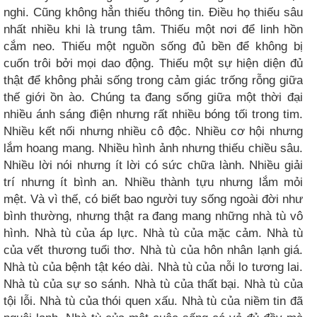
nghi. Cũng không hẳn thiếu thông tin. Điều họ thiếu sâu
nhất nhiều khi là trung tâm. Thiếu một nơi để linh hồn
cắm neo. Thiếu một nguồn sống đủ bền để không bị
cuốn trôi bởi mọi dao động. Thiếu một sự hiện diện đủ
thật để không phải sống trong cảm giác trống rỗng giữa
thế giới ồn ào. Chúng ta đang sống giữa một thời đại
nhiều ánh sáng điện nhưng rất nhiều bóng tối trong tim.
Nhiều kết nối nhưng nhiều cô độc. Nhiều cơ hội nhưng
lắm hoang mang. Nhiều hình ảnh nhưng thiếu chiều sâu.
Nhiều lời nói nhưng ít lời có sức chữa lành. Nhiều giải
trí nhưng ít bình an. Nhiều thành tựu nhưng lắm mỏi
mệt. Và vì thế, có biết bao người tuy sống ngoài đời như
bình thường, nhưng thật ra đang mang những nhà tù vô
hình. Nhà tù của áp lực. Nhà tù của mặc cảm. Nhà tù
của vết thương tuổi thơ. Nhà tù của hôn nhân lạnh giá.
Nhà tù của bệnh tật kéo dài. Nhà tù của nỗi lo tương lai.
Nhà tù của sự so sánh. Nhà tù của thất bại. Nhà tù của
tội lỗi. Nhà tù của thói quen xấu. Nhà tù của niềm tin đã