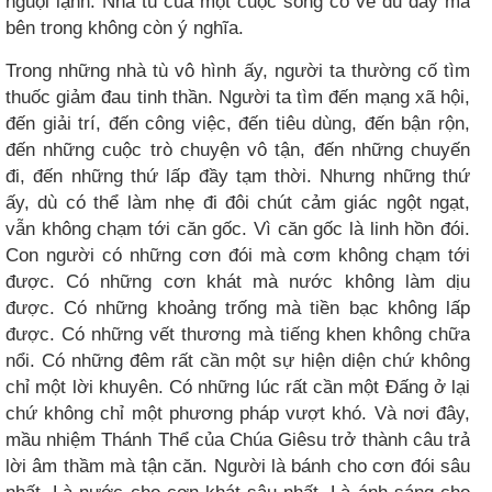
nguội lạnh. Nhà tù của một cuộc sống có vẻ đủ đầy mà
bên trong không còn ý nghĩa.
Trong những nhà tù vô hình ấy, người ta thường cố tìm
thuốc giảm đau tinh thần. Người ta tìm đến mạng xã hội,
đến giải trí, đến công việc, đến tiêu dùng, đến bận rộn,
đến những cuộc trò chuyện vô tận, đến những chuyến
đi, đến những thứ lấp đầy tạm thời. Nhưng những thứ
ấy, dù có thể làm nhẹ đi đôi chút cảm giác ngột ngạt,
vẫn không chạm tới căn gốc. Vì căn gốc là linh hồn đói.
Con người có những cơn đói mà cơm không chạm tới
được. Có những cơn khát mà nước không làm dịu
được. Có những khoảng trống mà tiền bạc không lấp
được. Có những vết thương mà tiếng khen không chữa
nổi. Có những đêm rất cần một sự hiện diện chứ không
chỉ một lời khuyên. Có những lúc rất cần một Đấng ở lại
chứ không chỉ một phương pháp vượt khó. Và nơi đây,
mầu nhiệm Thánh Thể của Chúa Giêsu trở thành câu trả
lời âm thầm mà tận căn. Người là bánh cho cơn đói sâu