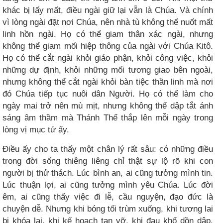
khác bị lấy mất, điều ngài giữ lại vẫn là Chúa. Và chính
vì lòng ngài đặt nơi Chúa, nên nhà tù không thể nuốt mất
linh hồn ngài. Họ có thể giam thân xác ngài, nhưng
không thể giam mối hiệp thông của ngài với Chúa Kitô.
Họ có thể cắt ngài khỏi giáo phận, khỏi công việc, khỏi
những dự định, khỏi những mối tương giao bên ngoài,
nhưng không thể cắt ngài khỏi bàn tiệc thần linh mà nơi
đó Chúa tiếp tục nuôi dân Người. Họ có thể làm cho
ngày mai trở nên mù mịt, nhưng không thể dập tắt ánh
sáng âm thầm mà Thánh Thể thắp lên mỗi ngày trong
lòng vị mục tử ấy.
Điều ấy cho ta thấy một chân lý rất sâu: có những điều
trong đời sống thiêng liêng chỉ thật sự lộ rõ khi con
người bị thử thách. Lúc bình an, ai cũng tưởng mình tin.
Lúc thuận lợi, ai cũng tưởng mình yêu Chúa. Lúc đời
êm, ai cũng thấy việc đi lễ, cầu nguyện, đạo đức là
chuyện dễ. Nhưng khi bóng tối trùm xuống, khi tương lai
bị khóa lại, khi kế hoạch tan vỡ, khi đau khổ dồn dập,