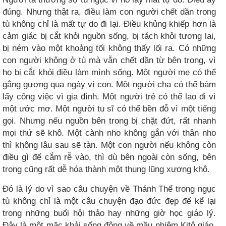
đúng. Nhưng thật ra, điều làm con người chết dần trong
tù không chỉ là mất tự do đi lại. Điều khủng khiếp hơn là
cảm giác bị cắt khỏi nguồn sống, bị tách khỏi tương lai,
bị ném vào một khoảng tối không thấy lối ra. Có những
con người không ở tù mà vẫn chết dần từ bên trong, vì
họ bị cắt khỏi điều làm mình sống. Một người mẹ có thể
gắng gượng qua ngày vì con. Một người cha có thể bám
lấy công việc vì gia đình. Một người trẻ có thể lao đi vì
một ước mơ. Một người tu sĩ có thể bền đỗ vì một tiếng
gọi. Nhưng nếu nguồn bên trong bị chặt đứt, rất nhanh
mọi thứ sẽ khô. Một cành nho không gắn với thân nho
thì không lâu sau sẽ tàn. Một con người nếu không còn
điều gì để cắm rễ vào, thì dù bên ngoài còn sống, bên
trong cũng rất dễ hóa thành một thung lũng xương khô.
Đó là lý do vì sao câu chuyện về Thánh Thể trong ngục
tù không chỉ là một câu chuyện đạo đức đẹp để kể lại
trong những buổi hội thảo hay những giờ học giáo lý.
Đây là một mặc khải sống động về mầu nhiệm Kitô giáo.