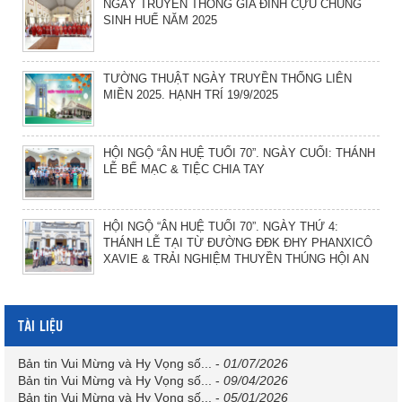
NGÀY TRUYỀN THỐNG GIA ĐÌNH CỰU CHỦNG
SINH HUẾ NĂM 2025
TƯỜNG THUẬT NGÀY TRUYỀN THỐNG LIÊN
MIỀN 2025. HẠNH TRÍ 19/9/2025
HỘI NGỘ “ÂN HUỆ TUỔI 70”. NGÀY CUỐI: THÁNH
LỄ BẾ MẠC & TIỆC CHIA TAY
HỘI NGỘ “ÂN HUỆ TUỔI 70”. NGÀY THỨ 4:
THÁNH LỄ TẠI TỪ ĐƯỜNG ĐĐK ĐHY PHANXICÔ
XAVIE & TRẢI NGHIỆM THUYỀN THÚNG HỘI AN
TÀI LIỆU
Bản tin Vui Mừng và Hy Vọng số...
-
01/07/2026
Bản tin Vui Mừng và Hy Vọng số...
-
09/04/2026
Bản tin Vui Mừng và Hy Vọng số...
-
05/01/2026