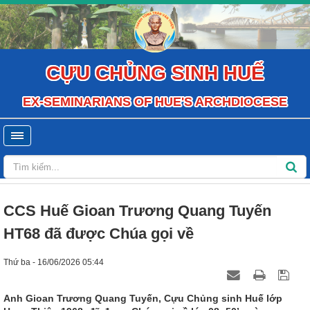
CỰU CHỦNG SINH HUẾ
EX-SEMINARIANS OF HUE'S ARCHDIOCESE
CCS Huế Gioan Trương Quang Tuyến
HT68 đã được Chúa gọi về
Thứ ba - 16/06/2026 05:44
Anh Gioan Trương Quang Tuyến, Cựu Chủng sinh Huế lớp