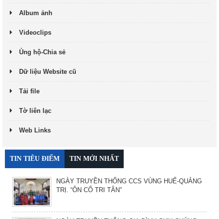
Album ảnh
Videoclips
Ủng hộ-Chia sẻ
Dữ liệu Website cũ
Tải file
Tờ liên lạc
Web Links
TIN TIÊU ĐIỂM
TIN MỚI NHẤT
NGÀY TRUYỀN THỐNG CCS VÙNG HUẾ-QUẢNG
TRỊ. “ÔN CỐ TRI TÂN”