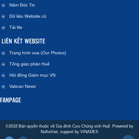
Năm Đức Tin
Dữ liệu Website cũ
Tải file
LIÊN KẾT WEBSITE
Trang hình xưa (Our Photos)
Tổng giáo phận Huế
Hội đồng Giám mục VN
Vatican News
FANPAGE
©2018 Bản quyền thuộc về Gia đình Cựu Chủng sinh Huế. Powered by
NuKeViet
, support by
VINADES