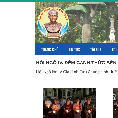
TRANG CHỦ
TIN TỨC
TẢI FILE
TỜ 
HÔI NGỘ IV. ĐÊM CANH THỨC BÊN
Hội Ngộ lần IV Gia đình Cựu Chủng sinh Huế