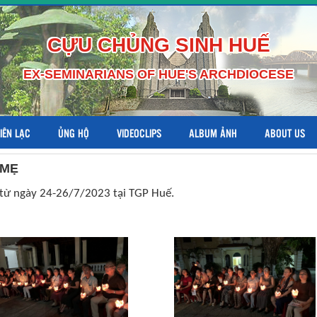
CỰU CHỦNG SINH HUẾ
EX-SEMINARIANS OF HUE'S ARCHDIOCESE
LIÊN LẠC
ỦNG HỘ
VIDEOCLIPS
ALBUM ẢNH
ABOUT US
 MẸ
 từ ngày 24-26/7/2023 tại TGP Huế.