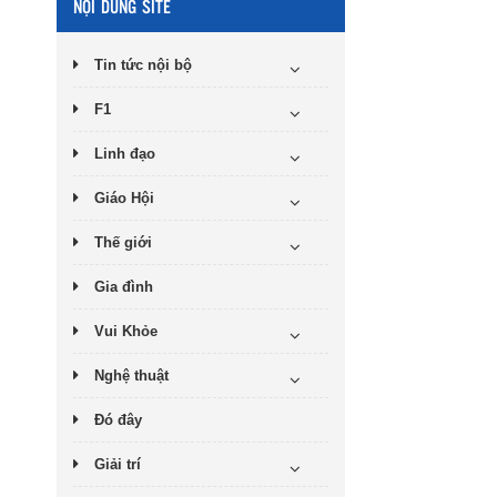
NỘI DUNG SITE
Tin tức nội bộ
F1
Linh đạo
Giáo Hội
Thế giới
Gia đình
Vui Khỏe
Nghệ thuật
Đó đây
Giải trí