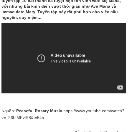
tuyển tập 10 bài thánh ca tuyệt đẹp tôn vinh Đức Mẹ Maria,
với những bài kinh điển vượt thời gian như Ave Maria và
Immaculate Mary. Tuyển tập này rất phù hợp cho việc cầu
nguyện, suy niệm…
Nguồn:
Peaceful Rosary Music
https://www.youtube.com/watch?
v=_26LfMFvlR8&t=54s