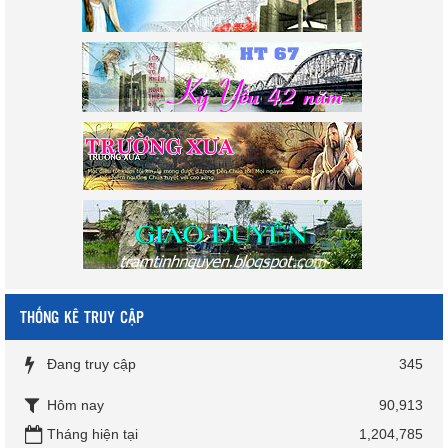
THỐNG KÊ TRUY CẬP
Đang truy cập
345
Hôm nay
90,913
Tháng hiện tại
1,204,785