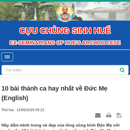
CỰU CHỦNG SINH HUẾ
EX-SEMINARIANS OF HUE'S ARCHDIOCESE
10 bài thánh ca hay nhất về Đức Mẹ
(English)
Thứ hai - 15/06/2026 05:22
Hãy đắm mình trong vẻ đẹp của lòng sùng kính Đức Mẹ với