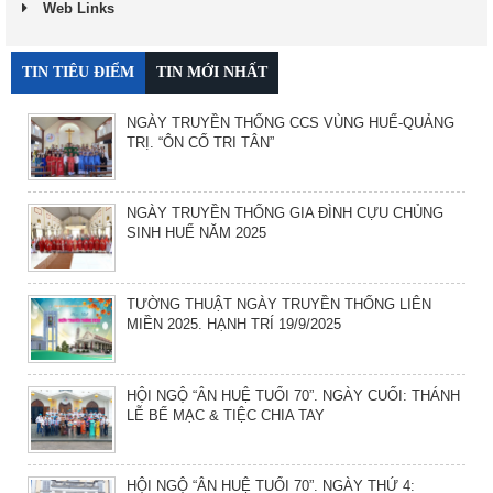
Web Links
TIN TIÊU ĐIỂM
TIN MỚI NHẤT
NGÀY TRUYỀN THỐNG CCS VÙNG HUẾ-QUẢNG
TRỊ. “ÔN CỐ TRI TÂN”
NGÀY TRUYỀN THỐNG GIA ĐÌNH CỰU CHỦNG
SINH HUẾ NĂM 2025
TƯỜNG THUẬT NGÀY TRUYỀN THỐNG LIÊN
MIỀN 2025. HẠNH TRÍ 19/9/2025
HỘI NGỘ “ÂN HUỆ TUỔI 70”. NGÀY CUỐI: THÁNH
LỄ BẾ MẠC & TIỆC CHIA TAY
HỘI NGỘ “ÂN HUỆ TUỔI 70”. NGÀY THỨ 4: