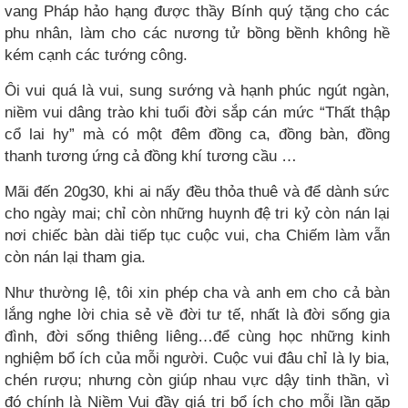
vang Pháp hảo hạng được thầy Bính quý tặng cho các
phu nhân, làm cho các nương tử bồng bềnh không hề
kém cạnh các tướng công.
Ôi vui quá là vui, sung sướng và hạnh phúc ngút ngàn,
niềm vui dâng trào khi tuổi đời sắp cán mức “Thất thập
cổ lai hy” mà có một đêm đồng ca, đồng bàn, đồng
thanh tương ứng cả đồng khí tương cầu …
Mãi đến 20g30, khi ai nấy đều thỏa thuê và để dành sức
cho ngày mai; chỉ còn những huynh đệ tri kỷ còn nán lại
nơi chiếc bàn dài tiếp tục cuộc vui, cha Chiếm làm vẫn
còn nán lại tham gia.
Như thường lệ, tôi xin phép cha và anh em cho cả bàn
lắng nghe lời chia sẻ về đời tư tế, nhất là đời sống gia
đình, đời sống thiêng liêng…để cùng học những kinh
nghiệm bổ ích của mỗi người. Cuộc vui đâu chỉ là ly bia,
chén rượu; nhưng còn giúp nhau vực dậy tinh thần, vì
đó chính là Niềm Vui đầy giá trị bổ ích cho mỗi lần gặp