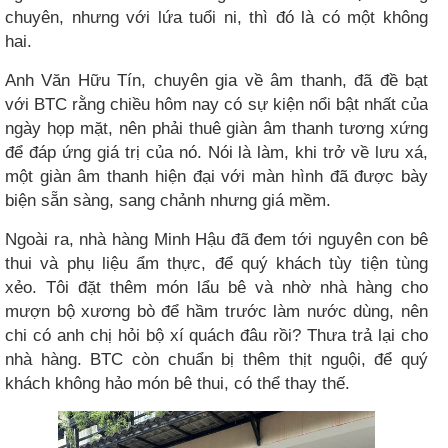
chuyên, nhưng với lứa tuổi ni, thì đó là có một không
hai.
Anh Văn Hữu Tín, chuyên gia về âm thanh, đã đề bạt
với BTC rằng chiều hôm nay có sự kiện nổi bật nhất của
ngày họp mặt, nên phải thuê giàn âm thanh tương xứng
để đáp ứng giá trị của nó. Nói là làm, khi trở về lưu xá,
một giàn âm thanh hiện đại với màn hình đã được bày
biện sẵn sàng, sang chảnh nhưng giá mềm.
Ngoài ra, nhà hàng Minh Hậu đã đem tới nguyên con bê
thui và phụ liệu ẩm thực, để quý khách tùy tiện tùng
xẻo. Tôi đặt thêm món lẩu bê và nhờ nhà hàng cho
mượn bộ xương bò để hầm trước làm nước dùng, nên
chi có anh chị hỏi bộ xí quách đâu rồi? Thưa trả lại cho
nhà hàng. BTC còn chuẩn bị thêm thịt nguội, để quý
khách không hảo món bê thui, có thể thay thế.