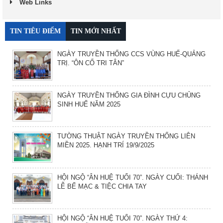
Web Links
TIN TIÊU ĐIỂM
TIN MỚI NHẤT
NGÀY TRUYỀN THỐNG CCS VÙNG HUẾ-QUẢNG
TRỊ. “ÔN CỐ TRI TÂN”
NGÀY TRUYỀN THỐNG GIA ĐÌNH CỰU CHỦNG
SINH HUẾ NĂM 2025
TƯỜNG THUẬT NGÀY TRUYỀN THỐNG LIÊN
MIỀN 2025. HẠNH TRÍ 19/9/2025
HỘI NGỘ “ÂN HUỆ TUỔI 70”. NGÀY CUỐI: THÁNH
LỄ BẾ MẠC & TIỆC CHIA TAY
HỘI NGỘ “ÂN HUỆ TUỔI 70”. NGÀY THỨ 4: