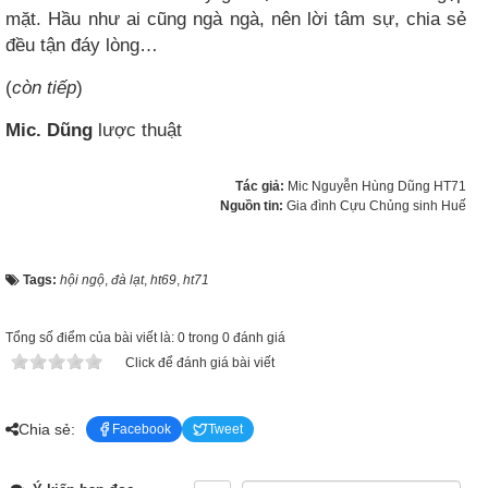
mặt. Hầu như ai cũng ngà ngà, nên lời tâm sự, chia sẻ
đều tận đáy lòng…
(
còn tiếp
)
Mic. Dũng
lược thuật
Tác giả:
Mic Nguyễn Hùng Dũng HT71
Nguồn tin:
Gia đình Cựu Chủng sinh Huế
Tags:
hội ngộ
,
đà lạt
,
ht69
,
ht71
Tổng số điểm của bài viết là: 0 trong 0 đánh giá
Click để đánh giá bài viết
Chia sẻ:
Facebook
Tweet