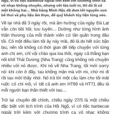
Ngộ, vì có tiệc barbecue ngoài trời kèm với chương trình ca
vũ nhạc không chuyên, nhưng với lứa tuổi ni, thì đó là có
một không hai… Nhà hàng Minh Hậu đã đem tới nguyên con
bê thui và phụ liệu ẩm thực, để quý khách tùy tiện tùng xẻo.
Về lại nhà đã 3 ngày rồi, mà âm hưởng của ngày Đà Lạt
vẫn còn bồi hồi, lưu luyến… Dường như từng hình ảnh
thân thương của mỗi thành viên cứ lẩn quẩn trong đầu
tôi. Có một điều làm tôi áy náy mãi, đó là do hết sức bận
bịu, nên tôi không có thời gian để tiếp chuyện với từng
anh chị em, chỉ vội chào qua loa thôi, ngay cả thằng bạn
nối khố Thái Dương (Nha Trang) cũng không nói chuyện
nhiều với nó được. Khi nó về Nha Trang, tôi mới sorry
nó: khi còn ở đây, tau không mặn mà với mi, chừ mi đi
rồi tau mới thấy nhớ. Nó trả lời một câu làm cho tôi mát
ruột: có chi mô, vì tất cả anh em HT69 và HT71 đều là
mỗi người bạn thân thiết với tau…
Trở lại chuyên đề chính, chiều ngày 27/5 là một chiều
đặc biệt với lịch trình của Hội Ngộ, vì có tiệc barbecue
ngoài trời kèm với chương trình ca vũ nhạc không