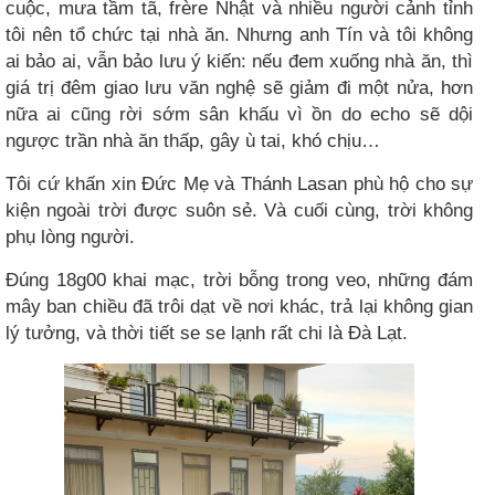
cuộc, mưa tầm tã, frère Nhật và nhiều người cảnh tỉnh
tôi nên tổ chức tại nhà ăn. Nhưng anh Tín và tôi không
ai bảo ai, vẫn bảo lưu ý kiến: nếu đem xuống nhà ăn, thì
giá trị đêm giao lưu văn nghệ sẽ giảm đi một nửa, hơn
nữa ai cũng rời sớm sân khấu vì ồn do echo sẽ dội
ngược trần nhà ăn thấp, gây ù tai, khó chịu…
Tôi cứ khấn xin Đức Mẹ và Thánh Lasan phù hộ cho sự
kiện ngoài trời được suôn sẻ. Và cuối cùng, trời không
phụ lòng người.
Đúng 18g00 khai mạc, trời bỗng trong veo, những đám
mây ban chiều đã trôi dạt về nơi khác, trả lại không gian
lý tưởng, và thời tiết se se lạnh rất chi là Đà Lạt.