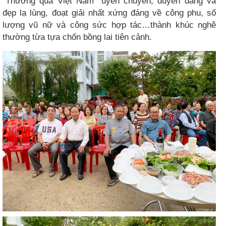
“Thương quá Việt Nam” uyển chuyển, duyên dáng và
đẹp lạ lùng, đoạt giải nhất xứng đáng về công phu, số
lượng vũ nữ và công sức hợp tác…thành khúc nghê
thường từa tựa chốn bồng lai tiên cảnh.