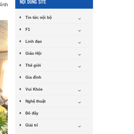
NỘI DUNG SITE
Bình
Tin tức nội bộ
F1
Linh đạo
Giáo Hội
Thế giới
Gia đình
Vui Khỏe
Nghệ thuật
Đó đây
Giải trí