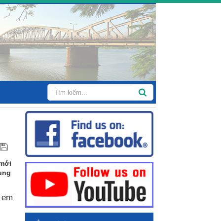
 mới
rung
ị em