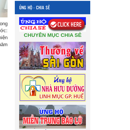
ỦNG HỘ - CHIA SẺ
rong
ước:
CHUYÊN MỤC CHIA SẺ
hiện
 năm