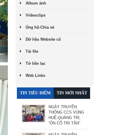
Album ảnh
Videoclips
Ủng hộ-Chia sẻ
Dữ liệu Website cũ
Tải file
Tờ liên lạc
Web Links
TIN TIÊU ĐIỂM
TIN MỚI NHẤT
NGÀY TRUYỀN
THỐNG CCS VÙNG
HUẾ-QUẢNG TRỊ.
“ÔN CỐ TRI TÂN”
NGÀY TRUYỀN