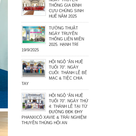
THỐNG GIA ĐÌNH
CỰU CHỦNG SINH
HUẾ NĂM 2025
TƯỜNG THUẬT
NGÀY TRUYỀN
THỐNG LIÊN MIỀN
2025. HẠNH TRÍ
19/9/2025
HỘI NGỘ “ÂN HUỆ
TUỔI 70”. NGÀY
CUỐI: THÁNH LỄ BẾ
MẠC & TIỆC CHIA
TAY
HỘI NGỘ “ÂN HUỆ
TUỔI 70”. NGÀY THỨ
4: THÁNH LỄ TẠI TỪ
ĐƯỜNG ĐĐK ĐHY
PHANXICÔ XAVIE & TRẢI NGHIỆM
THUYỀN THÚNG HỘI AN