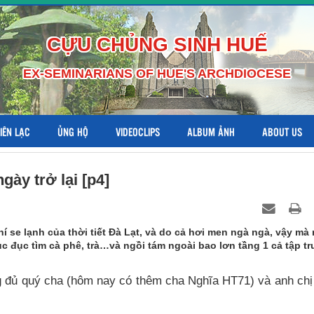
CỰU CHỦNG SINH HUẾ
EX-SEMINARIANS OF HUE'S ARCHDIOCESE
LIÊN LẠC
ỦNG HỘ
VIDEOCLIPS
ALBUM ẢNH
ABOUT US
gày trở lại [p4]
 se lạnh của thời tiết Đà Lạt, và do cả hơi men ngà ngà, vậy mà
c đục tìm cà phê, trà…và ngồi tám ngoài bao lơn tầng 1 cả tập t
 đủ quý cha (hôm nay có thêm cha Nghĩa HT71) và anh ch