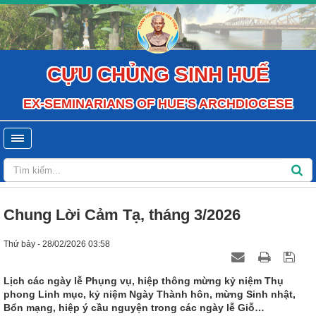
CỰU CHỦNG SINH HUẾ
EX-SEMINARIANS OF HUE'S ARCHDIOCESE
Chung Lời Cảm Tạ, tháng 3/2026
Thứ bảy - 28/02/2026 03:58
Lịch các ngày lễ Phụng vụ, hiệp thông mừng kỷ niệm Thụ
phong Linh mục, kỷ niệm Ngày Thành hôn, mừng Sinh nhật,
Bổn mạng, hiệp ý cầu nguyện trong các ngày lễ Giỗ…