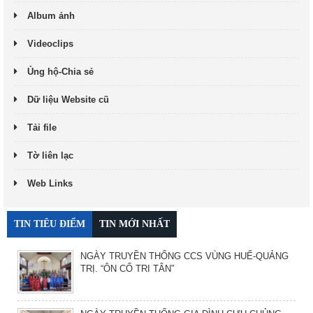
Album ảnh
Videoclips
Ủng hộ-Chia sẻ
Dữ liệu Website cũ
Tải file
Tờ liên lạc
Web Links
TIN TIÊU ĐIỂM
TIN MỚI NHẤT
NGÀY TRUYỀN THỐNG CCS VÙNG HUẾ-QUẢNG
TRỊ. “ÔN CỐ TRI TÂN”