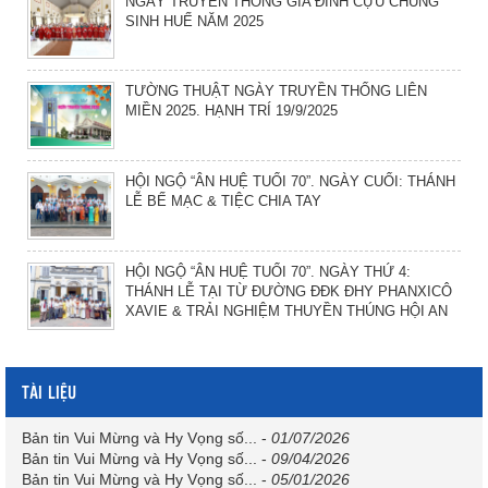
NGÀY TRUYỀN THỐNG GIA ĐÌNH CỰU CHỦNG
SINH HUẾ NĂM 2025
TƯỜNG THUẬT NGÀY TRUYỀN THỐNG LIÊN
MIỀN 2025. HẠNH TRÍ 19/9/2025
HỘI NGỘ “ÂN HUỆ TUỔI 70”. NGÀY CUỐI: THÁNH
LỄ BẾ MẠC & TIỆC CHIA TAY
HỘI NGỘ “ÂN HUỆ TUỔI 70”. NGÀY THỨ 4:
THÁNH LỄ TẠI TỪ ĐƯỜNG ĐĐK ĐHY PHANXICÔ
XAVIE & TRẢI NGHIỆM THUYỀN THÚNG HỘI AN
TÀI LIỆU
Bản tin Vui Mừng và Hy Vọng số...
-
01/07/2026
Bản tin Vui Mừng và Hy Vọng số...
-
09/04/2026
Bản tin Vui Mừng và Hy Vọng số...
-
05/01/2026