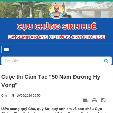
CỰU CHỦNG SINH HUẾ
EX-SEMINARIANS OF HUE'S ARCHDIOCESE
Cuộc thi Cảm Tác “50 Năm Đường Hy
Vọng”
Chủ nhật - 10/05/2026 09:50
Ước mong quý Cha, quý Sơ, quý anh em và con cháu Cựu