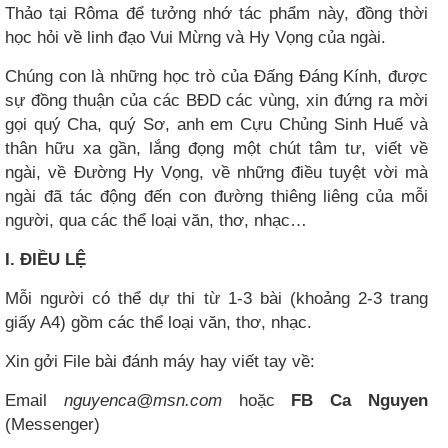
Thảo tại Rôma để tưởng nhớ tác phẩm này, đồng thời
học hỏi về linh đạo Vui Mừng và Hy Vọng của ngài.
Chúng con là những học trò của Đấng Đáng Kính, được
sự đồng thuận của các BĐD các vùng, xin đứng ra mời
gọi quý Cha, quý Sơ, anh em Cựu Chủng Sinh Huế và
thân hữu xa gần, lắng đọng một chút tâm tư, viết về
ngài, về Đường Hy Vọng, về những điều tuyệt vời mà
ngài đã tác động đến con đường thiêng liêng của mỗi
người, qua các thể loại văn, thơ, nhạc…
I. ĐIỀU LỆ
Mỗi người có thể dự thi từ 1-3 bài (khoảng 2-3 trang
giấy A4) gồm các thể loại văn, thơ, nhạc.
Xin gởi File bài đánh máy hay viết tay về:
Email
nguyenca@msn.com
hoặc
FB Ca Nguyen
(Messenger)