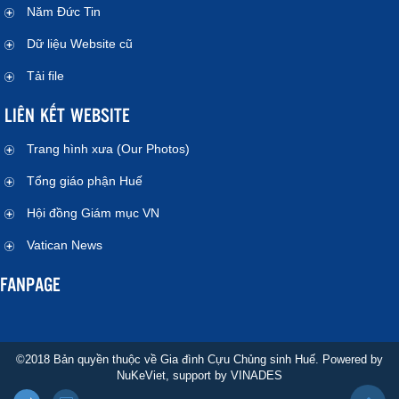
Năm Đức Tin
Dữ liệu Website cũ
Tải file
LIÊN KẾT WEBSITE
Trang hình xưa (Our Photos)
Tổng giáo phận Huế
Hội đồng Giám mục VN
Vatican News
FANPAGE
©2018 Bản quyền thuộc về Gia đình Cựu Chủng sinh Huế. Powered by
NuKeViet
, support by
VINADES