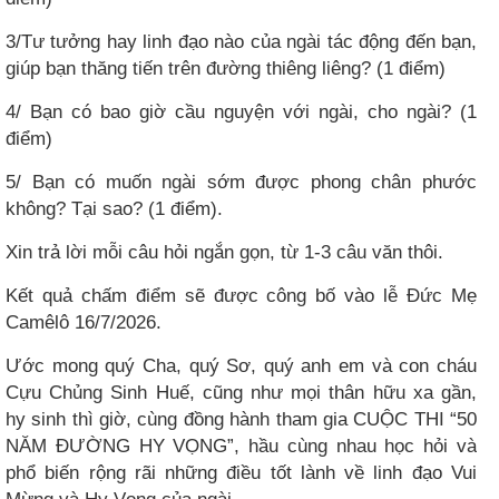
3/Tư tưởng hay linh đạo nào của ngài tác động đến bạn,
giúp bạn thăng tiến trên đường thiêng liêng? (1 điểm)
4/ Bạn có bao giờ cầu nguyện với ngài, cho ngài? (1
điểm)
5/ Bạn có muốn ngài sớm được phong chân phước
không? Tại sao? (1 điểm).
Xin trả lời mỗi câu hỏi ngắn gọn, từ 1-3 câu văn thôi.
Kết quả chấm điểm sẽ được công bố vào lễ Đức Mẹ
Camêlô 16/7/2026.
Ước mong quý Cha, quý Sơ, quý anh em và con cháu
Cựu Chủng Sinh Huế, cũng như mọi thân hữu xa gần,
hy sinh thì giờ, cùng đồng hành tham gia CUỘC THI “50
NĂM ĐƯỜNG HY VỌNG”, hầu cùng nhau học hỏi và
phổ biến rộng rãi những điều tốt lành về linh đạo Vui