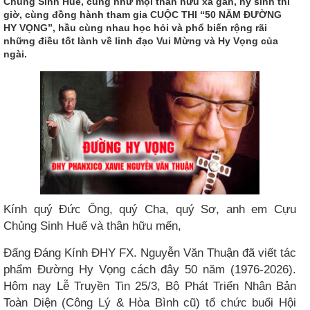
Chủng Sinh Huế, cũng như mọi thân hữu xa gần, hy sinh thì
giờ, cùng đồng hành tham gia CUỘC THI “50 NĂM ĐƯỜNG
HY VỌNG”, hầu cùng nhau học hỏi và phổ biến rộng rãi
những điều tốt lành về linh đạo Vui Mừng và Hy Vọng của
ngài.
Kính quý Đức Ông, quý Cha, quý Sơ, anh em Cựu
Chủng Sinh Huế và thân hữu mến,
Đấng Đáng Kính ĐHY FX. Nguyễn Văn Thuận đã viết tác
phẩm Đường Hy Vọng cách đây 50 năm (1976-2026).
Hôm nay Lễ Truyền Tin 25/3, Bộ Phát Triển Nhân Bản
Toàn Diện (Công Lý & Hòa Bình cũ) tổ chức buổi Hội