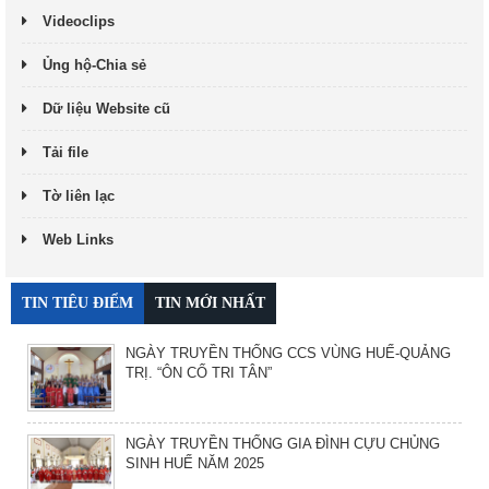
Videoclips
Ủng hộ-Chia sẻ
Dữ liệu Website cũ
Tải file
Tờ liên lạc
Web Links
TIN TIÊU ĐIỂM
TIN MỚI NHẤT
NGÀY TRUYỀN THỐNG CCS VÙNG HUẾ-QUẢNG
TRỊ. “ÔN CỐ TRI TÂN”
NGÀY TRUYỀN THỐNG GIA ĐÌNH CỰU CHỦNG
SINH HUẾ NĂM 2025