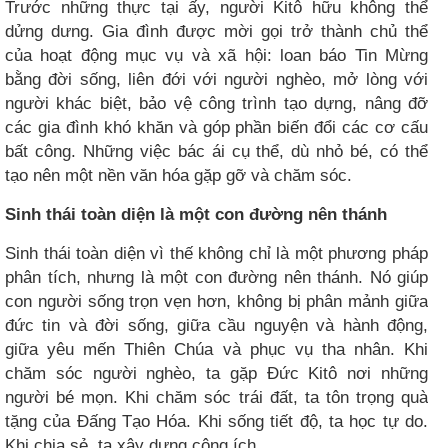
Trước những thực tại ấy, người Kitô hữu không thể
dửng dưng. Gia đình được mời gọi trở thành chủ thể
của hoạt động mục vụ và xã hội: loan báo Tin Mừng
bằng đời sống, liên đới với người nghèo, mở lòng với
người khác biệt, bảo vệ công trình tạo dựng, nâng đỡ
các gia đình khó khăn và góp phần biến đổi các cơ cấu
bất công. Những việc bác ái cụ thể, dù nhỏ bé, có thể
tạo nên một nền văn hóa gặp gỡ và chăm sóc.
Sinh thái toàn diện là một con đường nên thánh
Sinh thái toàn diện vì thế không chỉ là một phương pháp
phân tích, nhưng là một con đường nên thánh. Nó giúp
con người sống trọn vẹn hơn, không bị phân mảnh giữa
đức tin và đời sống, giữa cầu nguyện và hành động,
giữa yêu mến Thiên Chúa và phục vụ tha nhân. Khi
chăm sóc người nghèo, ta gặp Đức Kitô nơi những
người bé mọn. Khi chăm sóc trái đất, ta tôn trọng quà
tặng của Đấng Tạo Hóa. Khi sống tiết độ, ta học tự do.
Khi chia sẻ, ta xây dựng công ích.