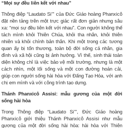
“Mọi sự đều liên kết với nhau”
Thông điệp “Laudato Si’” của Đức Giáo hoàng Phanxicô
đặt nền tảng trên một trực giác rất đơn giản nhưng sâu
xa: “mọi sự đều liên kết với nhau”. Con người không thể
tách mình khỏi Thiên Chúa, khỏi tha nhân, khỏi thiên
nhiên và khỏi chính bản thân. Khi một trong các tương
quan ấy bị tổn thương, toàn bộ đời sống cá nhân, gia
đình và xã hội cũng bị ảnh hưởng. Vì thế, sinh thái toàn
diện không chỉ là việc bảo vệ môi trường, nhưng là một
cách nhìn, một lối sống và một con đường hoán cải,
giúp con người sống hài hòa với Đấng Tạo Hóa, với anh
chị em mình và với công trình tạo dựng.
Thánh Phanxicô Assisi: mẫu gương của một đời
sống hài hòa
Trong Thông điệp “Laudato Si’”, Đức Giáo hoàng
Phanxicô giới thiệu Thánh Phanxicô Assisi như mẫu
gương của một đời sống hài hòa: hài hòa với Thiên