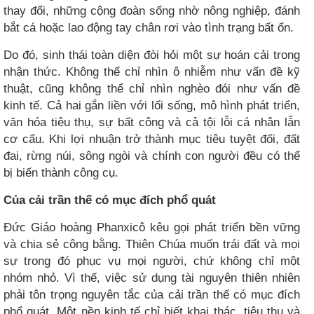
thay đổi, những cộng đoàn sống nhờ nông nghiệp, đánh
bắt cá hoặc lao động tay chân rơi vào tình trạng bất ổn.
Do đó, sinh thái toàn diện đòi hỏi một sự hoán cải trong
nhận thức. Không thể chỉ nhìn ô nhiễm như vấn đề kỹ
thuật, cũng không thể chỉ nhìn nghèo đói như vấn đề
kinh tế. Cả hai gắn liền với lối sống, mô hình phát triển,
văn hóa tiêu thụ, sự bất công và cả tội lỗi cá nhân lẫn
cơ cấu. Khi lợi nhuận trở thành mục tiêu tuyệt đối, đất
đai, rừng núi, sông ngòi và chính con người đều có thể
bị biến thành công cụ.
Của cải trần thế có mục đích phổ quát
Đức Giáo hoàng Phanxicô kêu gọi phát triển bền vững
và chia sẻ công bằng. Thiên Chúa muốn trái đất và mọi
sự trong đó phục vụ mọi người, chứ không chỉ một
nhóm nhỏ. Vì thế, việc sử dụng tài nguyên thiên nhiên
phải tôn trọng nguyên tắc của cải trần thế có mục đích
phổ quát. Một nền kinh tế chỉ biết khai thác, tiêu thụ và