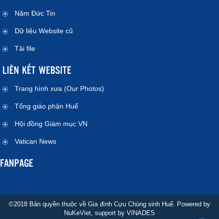
Năm Đức Tin
Dữ liệu Website cũ
Tải file
LIÊN KẾT WEBSITE
Trang hình xưa (Our Photos)
Tổng giáo phận Huế
Hội đồng Giám mục VN
Vatican News
FANPAGE
©2018 Bản quyền thuộc về Gia đình Cựu Chủng sinh Huế. Powered by
NuKeViet
, support by
VINADES