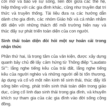
cởi mở và bảo vệ sự sống, liên đới giữa các thế hệ,
hiệp thông với các gia đình khác, cũng như truyền đạt tri
thức và truyền thống. Tài liệu đưa ra các hướng dẫn
dành cho gia đình, các nhóm Giáo hội và cá nhân nhằm
đối diện với những thách đố môi trường hiện nay và
thúc đẩy sự phát triển toàn diện của con người.
Sinh thái toàn diện đòi hỏi một sự hoán cải trong
nhận thức
Phần thứ hai, là trọng tâm của văn kiện, được xây dựng
quanh bảy chủ đề lấy cảm hứng từ Thông điệp “Laudato
Si’”: lắng nghe tiếng kêu của trái đất, lắng nghe tiếng
kêu của người nghèo và những người dễ bị tổn thương,
áp dụng và cổ võ một nền kinh tế sinh thái, thúc đẩy lối
sống bền vững, phát triển sinh thái toàn diện trong giáo
dục, củng cố linh đạo sinh thái trong gia đình, và khuyến
khích sự tham gia của các gia đình vào đời sống cộng
đồng.