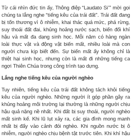
Từ cái nhìn đức tin ấy, Thông điệp “Laudato Si’” mời gọi
chúng ta lắng nghe “tiếng kêu của trái đất”. Trái đất đang
bị tổn thương vì ô nhiễm, khai thác quá mức, phá rừng,
suy thoái đất đai, khủng hoảng nước sạch, biến đổi khí
hậu và mất đa dạng sinh học. Mỗi năm có hàng ngàn
loài thực vật và động vật biến mất, nhiều loài mà con
người chưa kịp biết đến. Sự biến mất ấy không chỉ là
thiệt hại sinh học, nhưng còn là mất đi những tiếng ca
ngợi Thiên Chúa trong công trình tạo dựng.
Lắng nghe tiếng kêu của người nghèo
Tuy nhiên, tiếng kêu của trái đất không tách khỏi tiếng
kêu của người nghèo. Những người ít góp phần gây ra
khủng hoảng môi trường lại thường là những người chịu
hậu quả nặng nề nhất. Khi đất bị suy thoái, người nghèo
mất sinh kế. Khi lũ lụt xảy ra, các gia đình mong manh
nhất bị đẩy vào cảnh đói nghèo. Khi nguồn nước bị ô
nhiễm, người nghèo chịu bệnh tật trước tiên. Khi khí hậu