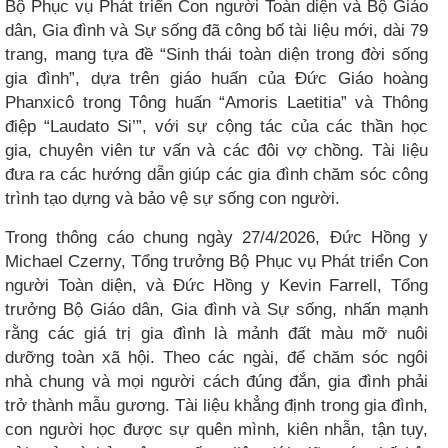
Bộ Phục vụ Phát triển Con người Toàn diện và Bộ Giáo
dân, Gia đình và Sự sống đã công bố tài liệu mới, dài 79
trang, mang tựa đề “Sinh thái toàn diện trong đời sống
gia đình”, dựa trên giáo huấn của Đức Giáo hoàng
Phanxicô trong Tông huấn “Amoris Laetitia” và Thông
điệp “Laudato Si’”, với sự cộng tác của các thần học
gia, chuyên viên tư vấn và các đôi vợ chồng. Tài liệu
đưa ra các hướng dẫn giúp các gia đình chăm sóc công
trình tạo dựng và bảo vệ sự sống con người.
Trong thông cáo chung ngày 27/4/2026, Đức Hồng y
Michael Czerny, Tổng trưởng Bộ Phục vụ Phát triển Con
người Toàn diện, và Đức Hồng y Kevin Farrell, Tổng
trưởng Bộ Giáo dân, Gia đình và Sự sống, nhấn mạnh
rằng các giá trị gia đình là mảnh đất màu mỡ nuôi
dưỡng toàn xã hội. Theo các ngài, để chăm sóc ngôi
nhà chung và mọi người cách đúng đắn, gia đình phải
trở thành mẫu gương. Tài liệu khẳng định trong gia đình,
con người học được sự quên mình, kiên nhẫn, tận tụy,