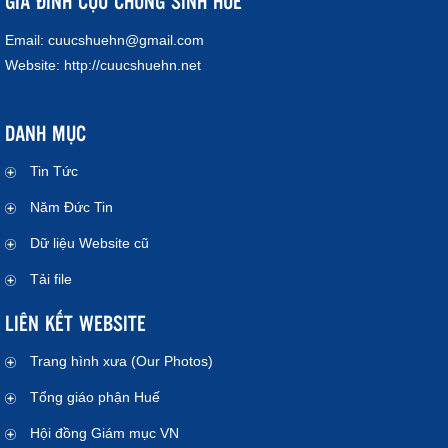
GIA ĐÌNH CỰU CHỦNG SINH HUẾ
Email:
cuucshuehn@gmail.com
Website:
http://cuucshuehn.net
DANH MỤC
Tin Tức
Năm Đức Tin
Dữ liệu Website cũ
Tải file
LIÊN KẾT WEBSITE
Trang hình xưa (Our Photos)
Tổng giáo phận Huế
Hội đồng Giám mục VN