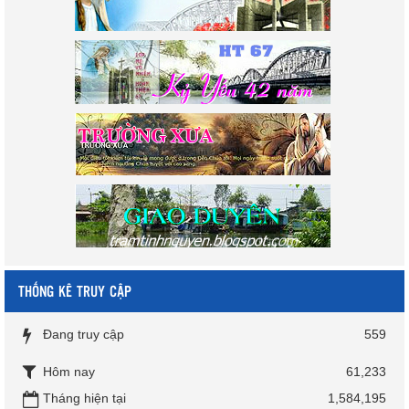
THỐNG KÊ TRUY CẬP
Đang truy cập
559
Hôm nay
61,233
Tháng hiện tại
1,584,195