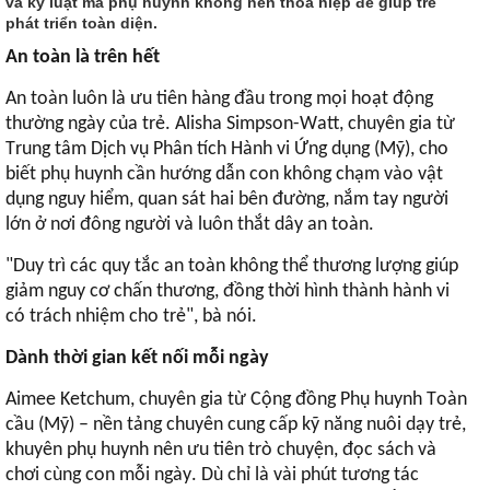
và kỷ luật mà phụ huynh không nên thỏa hiệp để giúp trẻ
phát triển toàn diện.
An toàn là trên hết
An toàn luôn là ưu tiên hàng đầu trong mọi hoạt động
thường ngày của trẻ. Alisha Simpson-Watt, chuyên gia từ
Trung tâm Dịch vụ Phân tích Hành vi Ứng dụng (Mỹ), cho
biết phụ huynh cần hướng dẫn con không chạm vào vật
dụng nguy hiểm, quan sát hai bên đường, nắm tay người
lớn ở nơi đông người và luôn thắt dây an toàn.
"Duy trì các quy tắc an toàn không thể thương lượng giúp
giảm nguy cơ chấn thương, đồng thời hình thành hành vi
có trách nhiệm cho trẻ", bà nói.
Dành thời gian kết nối mỗi ngày
Aimee Ketchum, chuyên gia từ Cộng đồng Phụ huynh Toàn
cầu (Mỹ) – nền tảng chuyên cung cấp kỹ năng nuôi dạy trẻ,
khuyên phụ huynh nên ưu tiên trò chuyện, đọc sách và
chơi cùng con mỗi ngày. Dù chỉ là vài phút tương tác