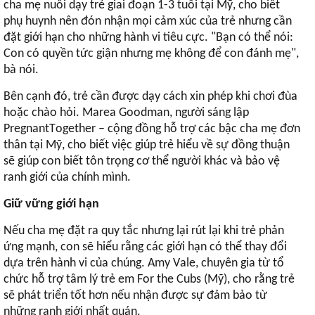
cha mẹ nuôi dạy trẻ giai đoạn 1-3 tuổi tại Mỹ, cho biết
phụ huynh nên đón nhận mọi cảm xúc của trẻ nhưng cần
đặt giới hạn cho những hành vi tiêu cực. "Bạn có thể nói:
Con có quyền tức giận nhưng mẹ không để con đánh mẹ",
bà nói.
Bên cạnh đó, trẻ cần được dạy cách xin phép khi chơi đùa
hoặc chào hỏi. Marea Goodman, người sáng lập
PregnantTogether – cộng đồng hỗ trợ các bậc cha mẹ đơn
thân tại Mỹ, cho biết việc giúp trẻ hiểu về sự đồng thuận
sẽ giúp con biết tôn trọng cơ thể người khác và bảo vệ
ranh giới của chính mình.
Giữ vững giới hạn
Nếu cha mẹ đặt ra quy tắc nhưng lại rút lại khi trẻ phản
ứng mạnh, con sẽ hiểu rằng các giới hạn có thể thay đổi
dựa trên hành vi của chúng. Amy Vale, chuyên gia từ tổ
chức hỗ trợ tâm lý trẻ em For the Cubs (Mỹ), cho rằng trẻ
sẽ phát triển tốt hơn nếu nhận được sự đảm bảo từ
những ranh giới nhất quán.