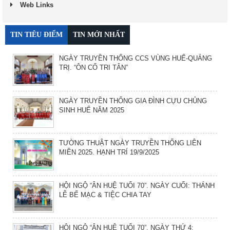
Web Links
TIN TIÊU ĐIỂM
TIN MỚI NHẤT
NGÀY TRUYỀN THỐNG CCS VÙNG HUẾ-QUẢNG
TRỊ. “ÔN CỐ TRI TÂN”
NGÀY TRUYỀN THỐNG GIA ĐÌNH CỰU CHỦNG
SINH HUẾ NĂM 2025
TƯỜNG THUẬT NGÀY TRUYỀN THỐNG LIÊN
MIỀN 2025. HẠNH TRÍ 19/9/2025
HỘI NGỘ “ÂN HUỆ TUỔI 70”. NGÀY CUỐI: THÁNH
LỄ BẾ MẠC & TIỆC CHIA TAY
HỘI NGỘ “ÂN HUỆ TUỔI 70”. NGÀY THỨ 4: