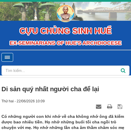
CỰU CHỦNG SINH HUẾ
EX-SEMINARIANS OF HUE'S ARCHDIOCESE
Di sản quý nhất người cha để lại
Thứ hai - 22/06/2026 10:09
Có những người con khi nhớ về cha không nhớ ông đã kiếm
được bao nhiêu tiền. Họ nhớ những buổi tối cha ngồi trò
chuyện với mẹ. Họ nhớ những lần cha âm thầm chăm sóc mẹ