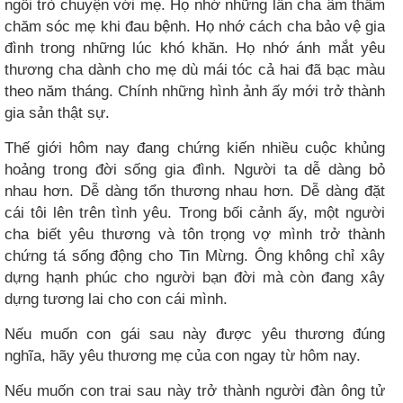
ngồi trò chuyện với mẹ. Họ nhớ những lần cha âm thầm
chăm sóc mẹ khi đau bệnh. Họ nhớ cách cha bảo vệ gia
đình trong những lúc khó khăn. Họ nhớ ánh mắt yêu
thương cha dành cho mẹ dù mái tóc cả hai đã bạc màu
theo năm tháng. Chính những hình ảnh ấy mới trở thành
gia sản thật sự.
Thế giới hôm nay đang chứng kiến nhiều cuộc khủng
hoảng trong đời sống gia đình. Người ta dễ dàng bỏ
nhau hơn. Dễ dàng tổn thương nhau hơn. Dễ dàng đặt
cái tôi lên trên tình yêu. Trong bối cảnh ấy, một người
cha biết yêu thương và tôn trọng vợ mình trở thành
chứng tá sống động cho Tin Mừng. Ông không chỉ xây
dựng hạnh phúc cho người bạn đời mà còn đang xây
dựng tương lai cho con cái mình.
Nếu muốn con gái sau này được yêu thương đúng
nghĩa, hãy yêu thương mẹ của con ngay từ hôm nay.
Nếu muốn con trai sau này trở thành người đàn ông tử