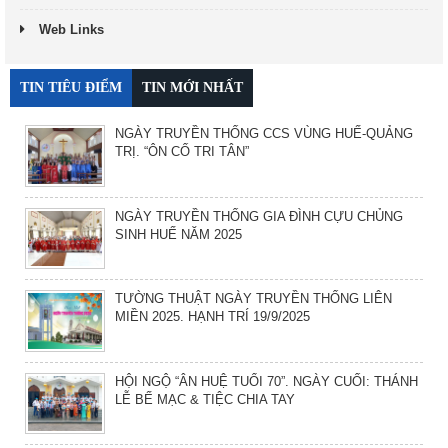
Web Links
TIN TIÊU ĐIỂM
TIN MỚI NHẤT
NGÀY TRUYỀN THỐNG CCS VÙNG HUẾ-QUẢNG
TRỊ. “ÔN CỐ TRI TÂN”
NGÀY TRUYỀN THỐNG GIA ĐÌNH CỰU CHỦNG
SINH HUẾ NĂM 2025
TƯỜNG THUẬT NGÀY TRUYỀN THỐNG LIÊN
MIỀN 2025. HẠNH TRÍ 19/9/2025
HỘI NGỘ “ÂN HUỆ TUỔI 70”. NGÀY CUỐI: THÁNH
LỄ BẾ MẠC & TIỆC CHIA TAY