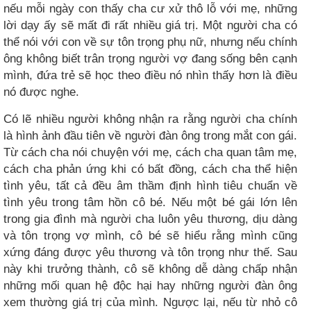
nếu mỗi ngày con thấy cha cư xử thô lỗ với mẹ, những
lời dạy ấy sẽ mất đi rất nhiều giá trị. Một người cha có
thể nói với con về sự tôn trọng phụ nữ, nhưng nếu chính
ông không biết trân trọng người vợ đang sống bên cạnh
mình, đứa trẻ sẽ học theo điều nó nhìn thấy hơn là điều
nó được nghe.
Có lẽ nhiều người không nhận ra rằng người cha chính
là hình ảnh đầu tiên về người đàn ông trong mắt con gái.
Từ cách cha nói chuyện với mẹ, cách cha quan tâm mẹ,
cách cha phản ứng khi có bất đồng, cách cha thể hiện
tình yêu, tất cả đều âm thầm định hình tiêu chuẩn về
tình yêu trong tâm hồn cô bé. Nếu một bé gái lớn lên
trong gia đình mà người cha luôn yêu thương, dịu dàng
và tôn trọng vợ mình, cô bé sẽ hiểu rằng mình cũng
xứng đáng được yêu thương và tôn trọng như thế. Sau
này khi trưởng thành, cô sẽ không dễ dàng chấp nhận
những mối quan hệ độc hại hay những người đàn ông
xem thường giá trị của mình. Ngược lại, nếu từ nhỏ cô