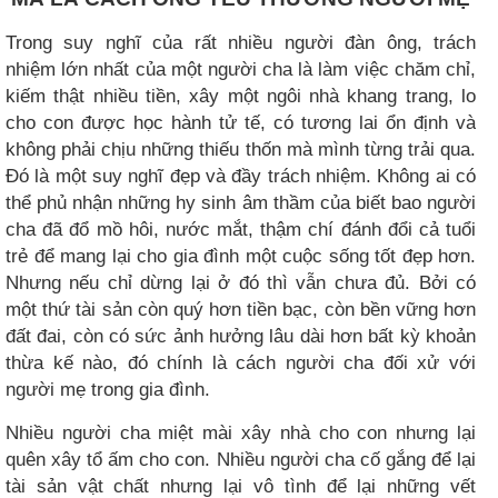
Trong suy nghĩ của rất nhiều người đàn ông, trách
nhiệm lớn nhất của một người cha là làm việc chăm chỉ,
kiếm thật nhiều tiền, xây một ngôi nhà khang trang, lo
cho con được học hành tử tế, có tương lai ổn định và
không phải chịu những thiếu thốn mà mình từng trải qua.
Đó là một suy nghĩ đẹp và đầy trách nhiệm. Không ai có
thể phủ nhận những hy sinh âm thầm của biết bao người
cha đã đổ mồ hôi, nước mắt, thậm chí đánh đổi cả tuổi
trẻ để mang lại cho gia đình một cuộc sống tốt đẹp hơn.
Nhưng nếu chỉ dừng lại ở đó thì vẫn chưa đủ. Bởi có
một thứ tài sản còn quý hơn tiền bạc, còn bền vững hơn
đất đai, còn có sức ảnh hưởng lâu dài hơn bất kỳ khoản
thừa kế nào, đó chính là cách người cha đối xử với
người mẹ trong gia đình.
Nhiều người cha miệt mài xây nhà cho con nhưng lại
quên xây tổ ấm cho con. Nhiều người cha cố gắng để lại
tài sản vật chất nhưng lại vô tình để lại những vết