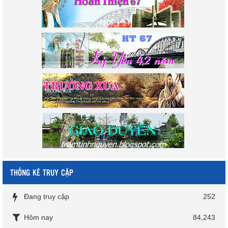
THỐNG KÊ TRUY CẬP
Đang truy cập
252
Hôm nay
84,243