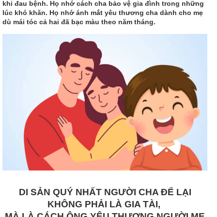
khi đau bệnh. Họ nhớ cách cha bảo vệ gia đình trong những
lúc khó khăn. Họ nhớ ánh mắt yêu thương cha dành cho mẹ
dù mái tóc cả hai đã bạc màu theo năm tháng.
DI SẢN QUÝ NHẤT NGƯỜI CHA ĐỂ LẠI
KHÔNG PHẢI LÀ GIA TÀI,
MÀ LÀ CÁCH ÔNG YÊU THƯƠNG NGƯỜI MẸ