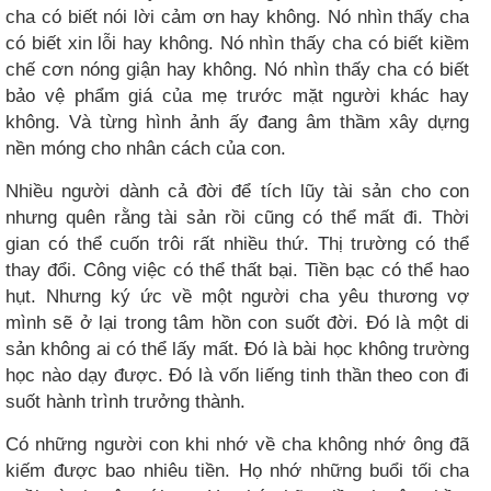
cha có biết nói lời cảm ơn hay không. Nó nhìn thấy cha
có biết xin lỗi hay không. Nó nhìn thấy cha có biết kiềm
chế cơn nóng giận hay không. Nó nhìn thấy cha có biết
bảo vệ phẩm giá của mẹ trước mặt người khác hay
không. Và từng hình ảnh ấy đang âm thầm xây dựng
nền móng cho nhân cách của con.
Nhiều người dành cả đời để tích lũy tài sản cho con
nhưng quên rằng tài sản rồi cũng có thể mất đi. Thời
gian có thể cuốn trôi rất nhiều thứ. Thị trường có thể
thay đổi. Công việc có thể thất bại. Tiền bạc có thể hao
hụt. Nhưng ký ức về một người cha yêu thương vợ
mình sẽ ở lại trong tâm hồn con suốt đời. Đó là một di
sản không ai có thể lấy mất. Đó là bài học không trường
học nào dạy được. Đó là vốn liếng tinh thần theo con đi
suốt hành trình trưởng thành.
Có những người con khi nhớ về cha không nhớ ông đã
kiếm được bao nhiêu tiền. Họ nhớ những buổi tối cha