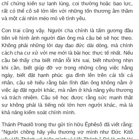
chỉ chứng kiến sự lạnh lùng, coi thường hoặc bạo lực,
rất có thể cô sẽ lớn lên với những tổn thương âm thầm
và một cái nhìn méo mó về tình yêu.
Con trai cũng vậy. Người cha chính là tấm gương đầu
tiên về hình ảnh người đàn ông mà cậu bé sẽ học theo.
Không phải những lời dạy đạo đức dài dòng, mà chính
cách cha cư xử với mẹ mới là bài học thực tế nhất. Nếu
cậu bé thấy cha biết nhận lỗi khi sai, biết nhường nhịn
khi cần, biết giúp đỡ vợ trong những công việc hằng
ngày, biết đặt hạnh phúc gia đình lên trên cái tôi cá
nhân, cậu sẽ hiểu rằng bản lĩnh đàn ông không nằm ở
việc áp đặt người khác, mà nằm ở khả năng yêu thương
và trách nhiệm. Cậu sẽ học được rằng sức mạnh thật
sự không phải là tiếng nói lớn hơn người khác, mà là
khả năng kiểm soát chính mình.
Thánh Phaolô trong thư gửi tín hữu Êphêsô đã viết rằng:
“Người chồng hãy yêu thương vợ mình như Đức Kitô