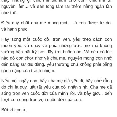
thảy những gì cha mẹ đã làm cho con, cha mẹ tự
nguyện làm... và sẵn lòng làm lại thêm hàng ngàn lần
như thế.
Điều duy nhất cha mẹ mong mỏi… là con được tự do,
và hạnh phúc.
Hãy sống một cuộc đời trọn vẹn, yêu theo cách con
muốn yêu, và chạy về phía những ước mơ mà không
vướng bận bất kỳ sợi dây trói buộc nào. Và nếu có lúc
nào đó con chợt nhớ về cha mẹ, nguyện mong con nhớ
đến bằng sự dịu dàng, yêu thương chứ không phải bằng
gánh nặng của trách nhiệm.
Nếu một ngày con thấy cha mẹ già yếu đi, hãy nhớ rằng
đó chỉ là quy luật tất yếu của cõi nhân sinh. Cha mẹ đã
sống trọn vẹn cuộc đời của mình rồi, và bây giờ... đến
lượt con sống trọn vẹn cuộc đời của con.
Bởi vì con à…