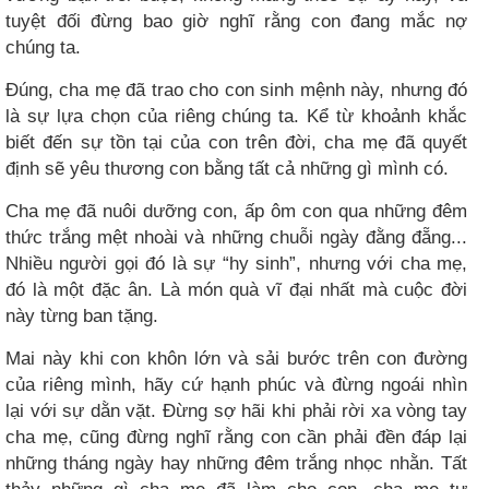
tuyệt đối đừng bao giờ nghĩ rằng con đang mắc nợ
chúng ta.
Đúng, cha mẹ đã trao cho con sinh mệnh này, nhưng đó
là sự lựa chọn của riêng chúng ta. Kể từ khoảnh khắc
biết đến sự tồn tại của con trên đời, cha mẹ đã quyết
định sẽ yêu thương con bằng tất cả những gì mình có.
Cha mẹ đã nuôi dưỡng con, ấp ôm con qua những đêm
thức trắng mệt nhoài và những chuỗi ngày đằng đẵng...
Nhiều người gọi đó là sự “hy sinh”, nhưng với cha mẹ,
đó là một đặc ân. Là món quà vĩ đại nhất mà cuộc đời
này từng ban tặng.
Mai này khi con khôn lớn và sải bước trên con đường
của riêng mình, hãy cứ hạnh phúc và đừng ngoái nhìn
lại với sự dằn vặt. Đừng sợ hãi khi phải rời xa vòng tay
cha mẹ, cũng đừng nghĩ rằng con cần phải đền đáp lại
những tháng ngày hay những đêm trắng nhọc nhằn. Tất