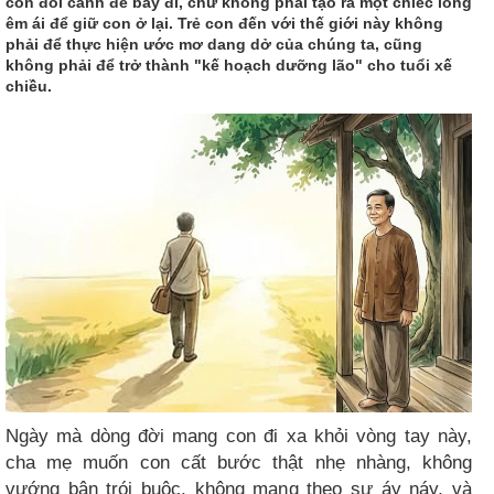
con đôi cánh để bay đi, chứ không phải tạo ra một chiếc lồng
êm ái để giữ con ở lại. Trẻ con đến với thế giới này không
phải để thực hiện ước mơ dang dở của chúng ta, cũng
không phải để trở thành "kế hoạch dưỡng lão" cho tuổi xế
chiều.
Ngày mà dòng đời mang con đi xa khỏi vòng tay này,
cha mẹ muốn con cất bước thật nhẹ nhàng, không
vướng bận trói buộc, không mang theo sự áy náy, và