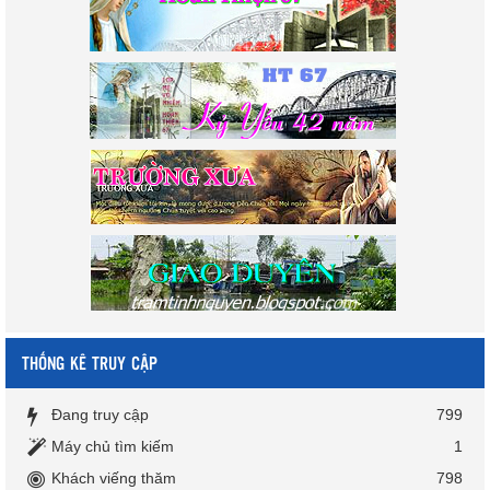
THỐNG KÊ TRUY CẬP
Đang truy cập
799
Máy chủ tìm kiếm
1
Khách viếng thăm
798