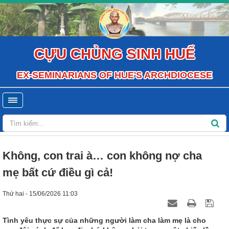
CỰU CHỦNG SINH HUẾ
EX-SEMINARIANS OF HUE'S ARCHDIOCESE
Không, con trai à… con không nợ cha
mẹ bất cứ điều gì cả!
Thứ hai - 15/06/2026 11:03
Tình yêu thực sự của những người làm cha làm mẹ là cho