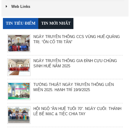
Web Links
TIN TIÊU ĐIỂM
TIN MỚI NHẤT
NGÀY TRUYỀN THỐNG CCS VÙNG HUẾ-QUẢNG
TRỊ. “ÔN CỐ TRI TÂN”
NGÀY TRUYỀN THỐNG GIA ĐÌNH CỰU CHỦNG
SINH HUẾ NĂM 2025
TƯỜNG THUẬT NGÀY TRUYỀN THỐNG LIÊN
MIỀN 2025. HẠNH TRÍ 19/9/2025
HỘI NGỘ “ÂN HUỆ TUỔI 70”. NGÀY CUỐI: THÁNH
LỄ BẾ MẠC & TIỆC CHIA TAY