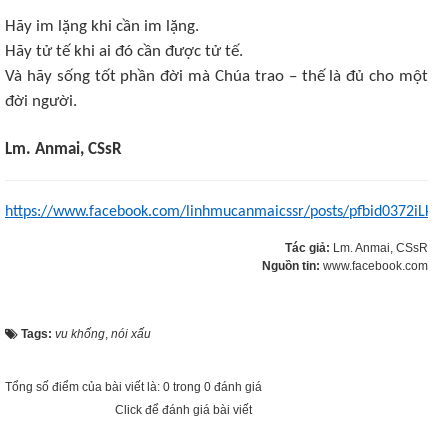
Hãy im lặng khi cần im lặng.
Hãy tử tế khi ai đó cần được tử tế.
Và hãy sống tốt phần đời mà Chúa trao – thế là đủ cho một
đời người.
Lm. Anmai, CSsR
https://www.facebook.com/linhmucanmaicssr/posts/pfbid0372iL
Tác giả:
Lm. Anmai, CSsR
Nguồn tin:
www.facebook.com
Tags:
vu khống
,
nói xấu
Tổng số điểm của bài viết là: 0 trong 0 đánh giá
Click để đánh giá bài viết