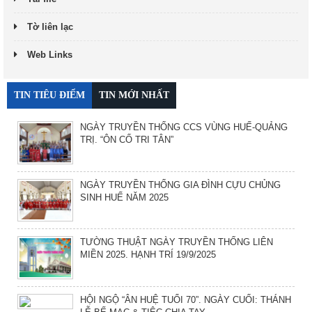
Tờ liên lạc
Web Links
TIN TIÊU ĐIỂM
TIN MỚI NHẤT
NGÀY TRUYỀN THỐNG CCS VÙNG HUẾ-QUẢNG
TRỊ. “ÔN CỐ TRI TÂN”
NGÀY TRUYỀN THỐNG GIA ĐÌNH CỰU CHỦNG
SINH HUẾ NĂM 2025
TƯỜNG THUẬT NGÀY TRUYỀN THỐNG LIÊN
MIỀN 2025. HẠNH TRÍ 19/9/2025
HỘI NGỘ “ÂN HUỆ TUỔI 70”. NGÀY CUỐI: THÁNH