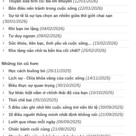
(12/01/2026)
Truyện xưa tích cũ: Ba lời khuyên
(22/01/2026)
Bốn điều nên tránh trong cuộc sống
Sự tử tế là sự lựa chọn an nhiên giữa thế giới chai sạn
(30/01/2026)
(04/02/2026)
Khi bạn im lặng
(09/02/2026)
Tư duy ngược
(15/02/2026)
Sức khỏe, tiền bạc, tình yêu và cuộc sống…
(25/02/2026)
Kho tàng nào chờ ta bên kia cõi chết?
Những tin cũ hơn
(26/11/2025)
Học cách buông bỏ
(14/11/2025)
Lịch sự - Chìa khóa vàng của cuộc sống
(30/10/2025)
Điều thực sự quan trọng
(10/10/2025)
Sự khác biệt nằm ở chính thái độ của bạn
(05/10/2025)
Thói chê bai
(30/09/2025)
5 điều cần ghi nhớ khi cuộc sống trở nên tồi tệ
(21/09/2025)
10 điều người thông minh nhất định không nói
(06/09/2025)
Lướt qua nhau mỗi ngày
(21/08/2025)
Chiếc bánh cuối cùng