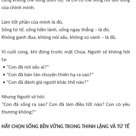
cũng không thể sống dùm họ. Ta chỉ có thể sống tốt đời sống
của chính mình.
Làm tốt phần của mình là đủ.
Sống tử tế, sống hiền lành, sống ngay thẳng – là đủ.
Không ganh đua, không nói xấu, không so sánh – là đủ.
Vì cuối cùng, khi đứng trước mặt Chúa, Người sẽ không hỏi
ta:
• “Con đã nói xấu ai?”
• “Con đã bàn tán chuyện thiên hạ ra sao?”
• “Con đã đánh giá người khác thế nào?”
Nhưng Người sẽ hỏi:
“Con đã sống ra sao? Con đã làm điều tốt nào? Con có yêu
thương không?”
HÃY CHỌN SỐNG BỀN VỮNG TRONG THINH LẶNG VÀ TỬ TẾ