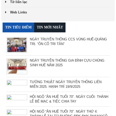
Tờ liên lạc
Web Links
TIN TIÊU ĐIỂM
TIN MỚI NHẤT
NGÀY TRUYỀN THỐNG CCS VÙNG HUẾ-QUẢNG
TRỊ. “ÔN CỐ TRI TÂN”
NGÀY TRUYỀN THỐNG GIA ĐÌNH CỰU CHỦNG
SINH HUẾ NĂM 2025
TƯỜNG THUẬT NGÀY TRUYỀN THỐNG LIÊN
MIỀN 2025. HẠNH TRÍ 19/9/2025
HỘI NGỘ “ÂN HUỆ TUỔI 70”. NGÀY CUỐI: THÁNH
LỄ BẾ MẠC & TIỆC CHIA TAY
HỘI NGỘ “ÂN HUỆ TUỔI 70”. NGÀY THỨ 4: