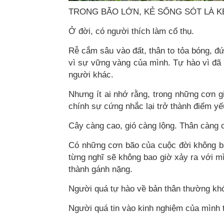
TRONG BÃO LỚN, KẺ SỐNG SÓT LÀ KẺ
Ở đời, có người thích làm cổ thụ.
Rễ cắm sâu vào đất, thân to tỏa bóng, đ
vì sự vững vàng của mình. Tự hào vì đã 
người khác.
Nhưng ít ai nhớ rằng, trong những cơn g
chính sự cứng nhắc lại trở thành điểm yế
Cây càng cao, gió càng lộng. Thân càng 
Có những cơn bão của cuộc đời không báo
từng nghĩ sẽ không bao giờ xảy ra với mìn
thành gánh nặng.
Người quá tự hào về bản thân thường khó 
Người quá tin vào kinh nghiệm của mình 