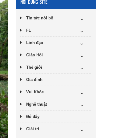
NỘI DUNG SITE
Tin tức nội bộ
F1
Linh đạo
Giáo Hội
Thế giới
Gia đình
Vui Khỏe
Nghệ thuật
Đó đây
Giải trí