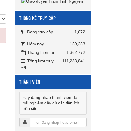
THỐNG KÊ TRUY CẬP
Đang truy cập
1,072
Hôm nay
159,253
Tháng hiện tại
1,362,772
Tổng lượt truy
111,233,841
cập
THÀNH VIÊN
Hãy đăng nhập thành viên để
trải nghiệm đầy đủ các tiện ích
trên site