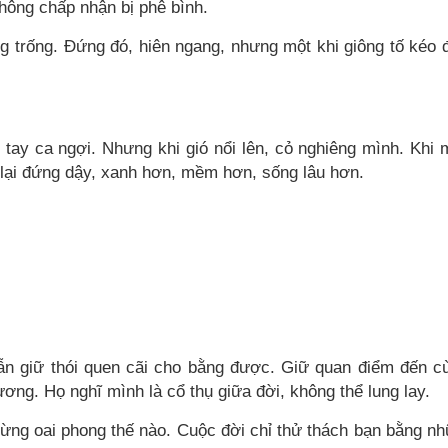
hông chấp nhận bị phê bình.
g trống. Đứng đó, hiên ngang, nhưng một khi giông tố kéo 
tay ca ngợi. Nhưng khi gió nổi lên, cỏ nghiêng mình. Khi
ỏ lại đứng dậy, xanh hơn, mềm hơn, sống lâu hơn.
vẫn giữ thói quen cãi cho bằng được. Giữ quan điểm đến c
ơng. Họ nghĩ mình là cổ thụ giữa đời, không thể lung lay.
ừng oai phong thế nào. Cuộc đời chỉ thử thách bạn bằng n