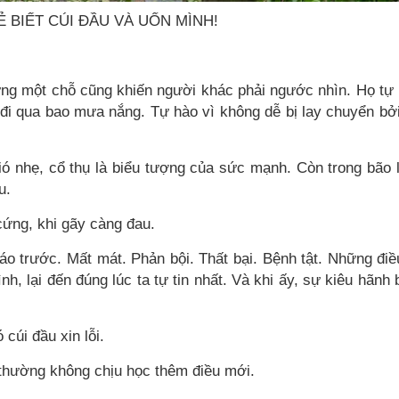
 BIẾT CÚI ĐẦU VÀ UỐN MÌNH!
ứng một chỗ cũng khiến người khác phải ngước nhìn. Họ tự
đi qua bao mưa nắng. Tự hào vì không dễ bị lay chuyển bởi
ió nhẹ, cổ thụ là biểu tượng của sức mạnh. Còn trong bão 
u.
cứng, khi gãy càng đau.
 trước. Mất mát. Phản bội. Thất bại. Bệnh tật. Những điề
h, lại đến đúng lúc ta tự tin nhất. Và khi ấy, sự kiêu hãnh 
cúi đầu xin lỗi.
thường không chịu học thêm điều mới.