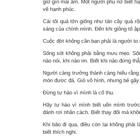
giữ gìn mái ấm. Một người phụ nữ biết hạ
vệ hạnh phúc.
Cái tôi quá lớn giống như tán cây quá 
sáng của chính mình. Đến khi giông tố ập 
Cuộc đời không cần bạn phải là người to 
Sống sót không phải bằng mưu mẹo. Sống s
nào nói, khi nào im. Biết khi nào đứng th
Người càng trưởng thành càng hiểu rằn
mòn được đá. Gió vô hình, nhưng bẻ gãy
Đừng tự hào vì mình là cổ thụ.
Hãy tự hào vì mình biết uốn mình trướ
đánh rơi nhân cách. Biết thay đổi mà khôn
Khi bão đi qua, điều còn lại không phải 
biết thích nghi.