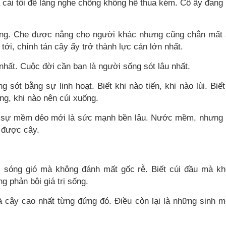
 cái tôi để lắng nghe chồng không hề thua kém. Cô ấy đang
rộng. Che được nắng cho người khác nhưng cũng chắn mất
tới, chính tán cây ấy trở thành lực cản lớn nhất.
nhất. Cuộc đời cần bạn là người sống sót lâu nhất.
ót bằng sự linh hoạt. Biết khi nào tiến, khi nào lùi. Biết
ẳng, khi nào nên cúi xuống.
g sự mềm dẻo mới là sức mạnh bền lâu. Nước mềm, nhưng
 được cây.
c sóng gió mà không đánh mất gốc rễ. Biết cúi đầu mà k
g phản bội giá trị sống.
là cây cao nhất từng đứng đó. Điều còn lại là những sinh 