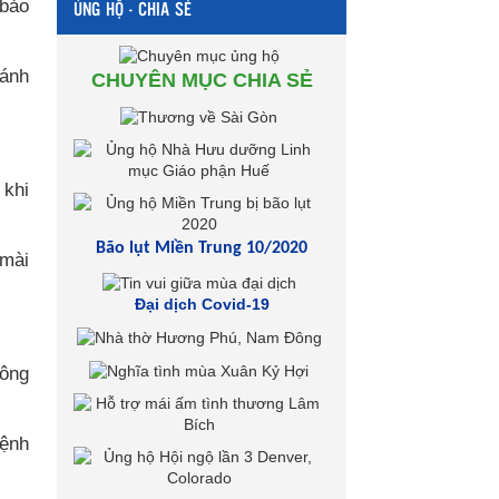
 bảo
ỦNG HỘ - CHIA SẺ
 ánh
CHUYÊN MỤC CHIA SẺ
 khi
Bão lụt Miền Trung 10/2020
 mài
Đại dịch Covid-19
hông
mệnh