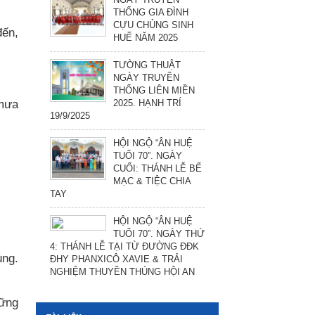
THỐNG GIA ĐÌNH
CỰU CHỦNG SINH
đến,
HUẾ NĂM 2025
TƯỜNG THUẬT
NGÀY TRUYỀN
THỐNG LIÊN MIỀN
 mưa
2025. HẠNH TRÍ
19/9/2025
HỘI NGỘ “ÂN HUỆ
TUỔI 70”. NGÀY
CUỐI: THÁNH LỄ BẾ
MẠC & TIỆC CHIA
TAY
HỘI NGỘ “ÂN HUỆ
TUỔI 70”. NGÀY THỨ
4: THÁNH LỄ TẠI TỪ ĐƯỜNG ĐĐK
ùng.
ĐHY PHANXICÔ XAVIE & TRẢI
NGHIỆM THUYỀN THÚNG HỘI AN
hững