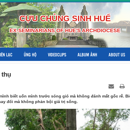
CỰU CHỦNG SINH HUẾ
EX-SEMINARIANS OF HUE'S ARCHDIOCESE
LIÊN LẠC
ỦNG HỘ
VIDEOCLIPS
ALBUM ẢNH
ABOUT US
 thụ
 mình biết uốn mình trước sóng gió mà không đánh mất gốc rễ. Bi
ay đổi mà không phản bội giá trị sống.