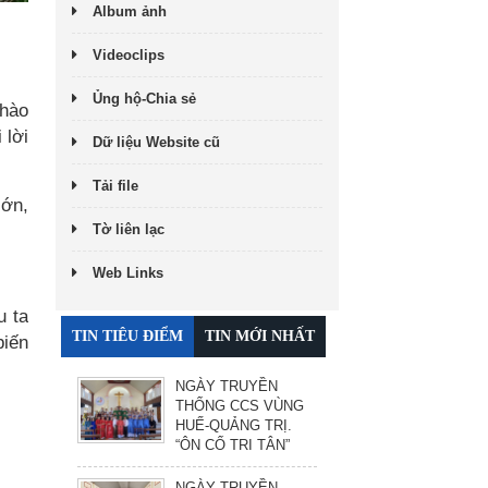
Album ảnh
Videoclips
Ủng hộ-Chia sẻ
 hào
 lời
Dữ liệu Website cũ
Tải file
lớn,
Tờ liên lạc
Web Links
u ta
TIN TIÊU ĐIỂM
TIN MỚI NHẤT
biến
NGÀY TRUYỀN
THỐNG CCS VÙNG
HUẾ-QUẢNG TRỊ.
“ÔN CỐ TRI TÂN”
NGÀY TRUYỀN