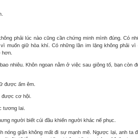
m.
 không phải lúc nào cũng cần chứng minh mình đúng. Có n
 vì muốn giữ hòa khí. Có những lần im lặng không phải vì
ệ hơn.
ao nhiêu. Khôn ngoan nằm ở việc sau giông tố, bạn còn 
giữ được ấm êm.
ữ được cơ hội.
c tương lai.
hưng người biết cúi đầu khiến người khác nể phục.
ình nóng giận không mất đi sự mạnh mẽ. Ngược lại, anh ta 