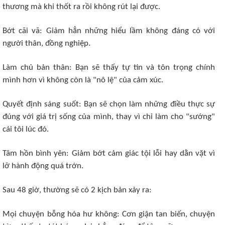
thương mà khi thốt ra rồi không rút lại được.
Bớt cãi vã: Giảm hẳn những hiểu lầm không đáng có với
người thân, đồng nghiệp.
Làm chủ bản thân: Bạn sẽ thấy tự tin và tôn trọng chính
mình hơn vì không còn là "nô lệ" của cảm xúc.
​Quyết định sáng suốt: Bạn sẽ chọn làm những điều thực sự
đúng với giá trị sống của mình, thay vì chỉ làm cho "sướng"
cái tôi lúc đó.
​Tâm hồn bình yên: Giảm bớt cảm giác tội lỗi hay dằn vặt vì
lỡ hành động quá trớn.
​Sau 48 giờ, thường sẽ có 2 kịch bản xảy ra:
​Mọi chuyện bỗng hóa hư không: Cơn giận tan biến, chuyện