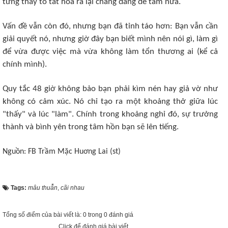
từng thấy to tát hóa ra lại chẳng đáng để tâm nữa.
​Vấn đề vẫn còn đó, nhưng bạn đã tỉnh táo hơn: Bạn vẫn cần
giải quyết nó, nhưng giờ đây bạn biết mình nên nói gì, làm gì
để vừa được việc mà vừa không làm tổn thương ai (kể cả
chính mình).
​Quy tắc 48 giờ không bảo bạn phải kìm nén hay giả vờ như
không có cảm xúc. Nó chỉ tạo ra một khoảng thở giữa lúc
"thấy" và lúc "làm". Chính trong khoảng nghỉ đó, sự trưởng
thành và bình yên trong tâm hồn bạn sẽ lên tiếng.
Nguồn: FB Trầm Mặc Huơng Lai (st)
Tags:
mâu thuẫn
,
cãi nhau
Tổng số điểm của bài viết là: 0 trong 0 đánh giá
Click để đánh giá bài viết