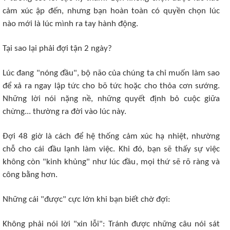
cảm xúc ập đến, nhưng bạn hoàn toàn có quyền chọn lúc
nào mới là lúc mình ra tay hành động.
​Tại sao lại phải đợi tận 2 ngày?
​Lúc đang "nóng đầu", bộ não của chúng ta chỉ muốn làm sao
để xả ra ngay lập tức cho bõ tức hoặc cho thỏa cơn sướng.
Những lời nói nặng nề, những quyết định bỏ cuộc giữa
chừng... thường ra đời vào lúc này.
​Đợi 48 giờ là cách để hệ thống cảm xúc hạ nhiệt, nhường
chỗ cho cái đầu lạnh làm việc. Khi đó, bạn sẽ thấy sự việc
không còn "kinh khủng" như lúc đầu, mọi thứ sẽ rõ ràng và
công bằng hơn.
​Những cái "được" cực lớn khi bạn biết chờ đợi:
Không phải nói lời "xin lỗi": Tránh được những câu nói sát