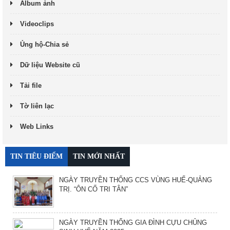
Album ảnh
Videoclips
Ủng hộ-Chia sẻ
Dữ liệu Website cũ
Tải file
Tờ liên lạc
Web Links
TIN TIÊU ĐIỂM
TIN MỚI NHẤT
NGÀY TRUYỀN THỐNG CCS VÙNG HUẾ-QUẢNG
TRỊ. “ÔN CỐ TRI TÂN”
NGÀY TRUYỀN THỐNG GIA ĐÌNH CỰU CHỦNG