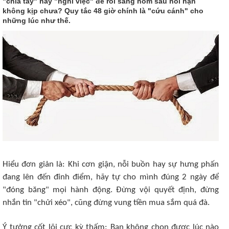
"chia tay" hay "nghỉ việc" để rồi sáng hôm sau hối hận
không kịp chưa? Quy tắc 48 giờ chính là "cứu cánh" cho
những lúc như thế.
Hiểu đơn giản là: Khi cơn giận, nỗi buồn hay sự hưng phấn
đang lên đến đỉnh điểm, hãy tự cho mình đúng 2 ngày để
"đóng băng" mọi hành động. Đừng vội quyết định, đừng
nhắn tin "chửi xéo", cũng đừng vung tiền mua sắm quá đà.
​Ý tưởng cốt lõi cực kỳ thấm: Bạn không chọn được lúc nào