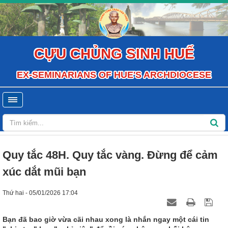
CỰU CHỦNG SINH HUẾ
EX-SEMINARIANS OF HUE'S ARCHDIOCESE
Quy tắc 48H. Quy tắc vàng. Đừng để cảm
xúc dắt mũi bạn
Thứ hai - 05/01/2026 17:04
Bạn đã bao giờ vừa cãi nhau xong là nhắn ngay một cái tin