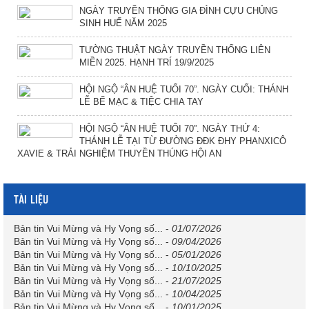
NGÀY TRUYỀN THỐNG GIA ĐÌNH CỰU CHỦNG
SINH HUẾ NĂM 2025
TƯỜNG THUẬT NGÀY TRUYỀN THỐNG LIÊN
MIỀN 2025. HẠNH TRÍ 19/9/2025
HỘI NGỘ “ÂN HUỆ TUỔI 70”. NGÀY CUỐI: THÁNH
LỄ BẾ MẠC & TIỆC CHIA TAY
HỘI NGỘ “ÂN HUỆ TUỔI 70”. NGÀY THỨ 4:
THÁNH LỄ TẠI TỪ ĐƯỜNG ĐĐK ĐHY PHANXICÔ
XAVIE & TRẢI NGHIỆM THUYỀN THÚNG HỘI AN
TÀI LIỆU
Bản tin Vui Mừng và Hy Vọng số...
-
01/07/2026
Bản tin Vui Mừng và Hy Vọng số...
-
09/04/2026
Bản tin Vui Mừng và Hy Vọng số...
-
05/01/2026
Bản tin Vui Mừng và Hy Vọng số...
-
10/10/2025
Bản tin Vui Mừng và Hy Vọng số...
-
21/07/2025
Bản tin Vui Mừng và Hy Vọng số...
-
10/04/2025
Bản tin Vui Mừng và Hy Vọng số...
-
10/01/2025