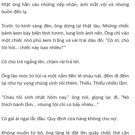
Mặt ông hằn sâu những nếp nhăn, ánh mắt vội vã nhưng
buồn đến lạ.
Trước tủ kính sáng đèn, ông dừng lại thật lâu. Những chiếc
bánh kem bày biện tinh tươm, lung linh ánh nến. Ông chỉ vào
một chiếc nhỏ phủ kem trắng và vài trái dâu đỏ: “Cô ơi, cho
tôi hỏi… chiếc này bao nhiêu?”
Cô chủ trẻ ngẩng lên, chậm rãi trả lời.
Ông lão móc từ túi ra một nắm tiền lẻ nhàu nát, đếm đi đếm
lại như hy vọng chúng sinh sôi thêm. Thiếu. Thiếu nhiều lắm.
“Cháu tôi sinh nhật hôm nay,” ông nói, giọng lạc đi, “Nó
thích bánh lắm… nhưng tôi chỉ có bấy nhiêu…”
Cô gái ái ngại lắc đầu. Quy định cửa hàng không cho nợ.
Không muốn từ bỏ, ông lặng lẽ đặt lên quầy chiếc thẻ căn