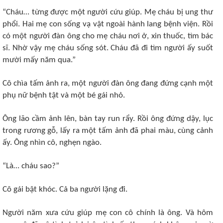
“Cháu… từng được một người cứu giúp. Mẹ cháu bị ung thư
phổi. Hai mẹ con sống vạ vật ngoài hành lang bệnh viện. Rồi
có một người đàn ông cho mẹ cháu nơi ở, xin thuốc, tìm bác
sĩ. Nhờ vậy mẹ cháu sống sót. Cháu đã đi tìm người ấy suốt
mười mấy năm qua.”
Cô chìa tấm ảnh ra, một người đàn ông đang đứng cạnh một
phụ nữ bệnh tật và một bé gái nhỏ.
Ông lão cầm ảnh lên, bàn tay run rẩy. Rồi ông đứng dậy, lục
trong rương gỗ, lấy ra một tấm ảnh đã phai màu, cùng cảnh
ấy. Ông nhìn cô, nghẹn ngào.
“Là… cháu sao?”
Cô gái bật khóc. Cả ba người lặng đi.
Người năm xưa cứu giúp mẹ con cô chính là ông. Và hôm