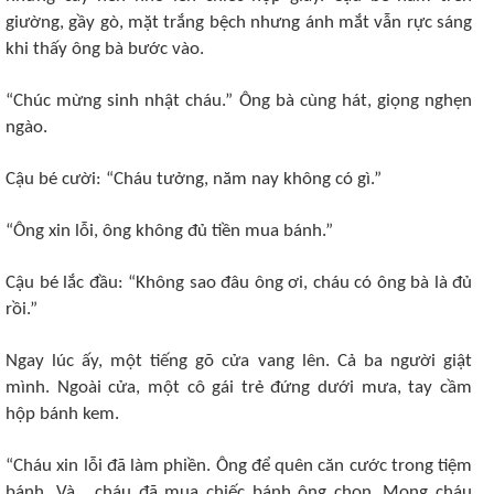
giường, gầy gò, mặt trắng bệch nhưng ánh mắt vẫn rực sáng
khi thấy ông bà bước vào.
“Chúc mừng sinh nhật cháu.” Ông bà cùng hát, giọng nghẹn
ngào.
Cậu bé cười: “Cháu tưởng, năm nay không có gì.”
“Ông xin lỗi, ông không đủ tiền mua bánh.”
Cậu bé lắc đầu: “Không sao đâu ông ơi, cháu có ông bà là đủ
rồi.”
Ngay lúc ấy, một tiếng gõ cửa vang lên. Cả ba người giật
mình. Ngoài cửa, một cô gái trẻ đứng dưới mưa, tay cầm
hộp bánh kem.
“Cháu xin lỗi đã làm phiền. Ông để quên căn cước trong tiệm
bánh. Và… cháu đã mua chiếc bánh ông chọn. Mong cháu