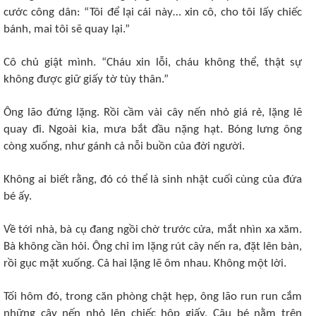
cước công dân: “Tôi để lại cái này… xin cô, cho tôi lấy chiếc
bánh, mai tôi sẽ quay lại.”
Cô chủ giật mình. “Cháu xin lỗi, cháu không thể, thật sự
không được giữ giấy tờ tùy thân.”
Ông lão đứng lặng. Rồi cầm vài cây nến nhỏ giá rẻ, lặng lẽ
quay đi. Ngoài kia, mưa bắt đầu nặng hạt. Bóng lưng ông
còng xuống, như gánh cả nỗi buồn của đời người.
Không ai biết rằng, đó có thể là sinh nhật cuối cùng của đứa
bé ấy.
Về tới nhà, bà cụ đang ngồi chờ trước cửa, mắt nhìn xa xăm.
Bà không cần hỏi. Ông chỉ im lặng rút cây nến ra, đặt lên bàn,
rồi gục mặt xuống. Cả hai lặng lẽ ôm nhau. Không một lời.
Tối hôm đó, trong căn phòng chật hẹp, ông lão run run cắm
những cây nến nhỏ lên chiếc hộp giấy. Cậu bé nằm trên