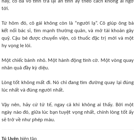
nay, cô đã vô tình trả lại ân tình ấy theo cách không ai ngờ
tới.
Từ hôm đó, cô gái không còn là “người lạ”. Cô giúp ông bà
kết nối bác sĩ, tìm mạnh thường quân, và mở tài khoản gây
quỹ. Cậu bé được chuyển viện, có thuốc đặc trị mới và một
hy vọng le lói.
Một chiếc bánh nhỏ. Một hành động tình cờ. Một vòng quay
nhân quả đầy kỳ diệu.
Lòng tốt không mất đi. Nó chỉ đang tìm đường quay lại đúng
lúc nhất và đúng người nhất.
Vậy nên, hãy cứ tử tế, ngay cả khi không ai thấy. Bởi một
ngày nào đó, giữa lúc bạn tuyệt vọng nhất, chính lòng tốt ấy
sẽ trở về như phép màu.
Tú Uyên
biên tập