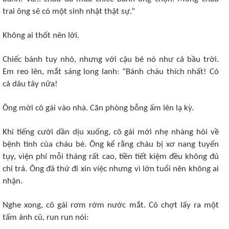
trai ông sẽ có một sinh nhật thật sự.”
Không ai thốt nên lời.
Chiếc bánh tuy nhỏ, nhưng với cậu bé nó như cả bầu trời.
Em reo lên, mắt sáng long lanh: “Bánh cháu thích nhất! Có
cả dâu tây nữa!
Ông mời cô gái vào nhà. Căn phòng bỗng ấm lên lạ kỳ.
Khi tiếng cười dần dịu xuống, cô gái mới nhẹ nhàng hỏi về
bệnh tình của cháu bé. Ông kể rằng cháu bị xơ nang tuyến
tụy, viện phí mỗi tháng rất cao, tiền tiết kiệm đều không đủ
chi trả. Ông đã thử đi xin việc nhưng vì lớn tuổi nên không ai
nhận.
Nghe xong, cô gái rơm rớm nước mắt. Cô chợt lấy ra một
tấm ảnh cũ, run run nói: