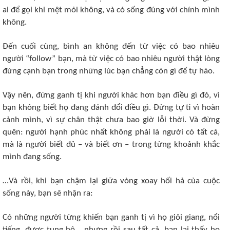
ai để gọi khi mệt mỏi không, và có sống đúng với chính mình
không.
Đến cuối cùng, bình an không đến từ việc có bao nhiêu
người “follow” bạn, mà từ việc có bao nhiêu người thật lòng
đứng cạnh bạn trong những lúc bạn chẳng còn gì để tự hào.
Vậy nên, đừng ganh tị khi người khác hơn bạn điều gì đó, vì
bạn không biết họ đang đánh đổi điều gì. Đừng tự ti vì hoàn
cảnh mình, vì sự chân thật chưa bao giờ lỗi thời. Và đừng
quên: người hạnh phúc nhất không phải là người có tất cả,
mà là người biết đủ – và biết ơn – trong từng khoảnh khắc
mình đang sống.
…Và rồi, khi bạn chậm lại giữa vòng xoay hối hả của cuộc
sống này, bạn sẽ nhận ra:
Có những người từng khiến bạn ganh tị vì họ giỏi giang, nổi
tiếng, được tung hô… nhưng rồi sau tất cả, bạn lại thấy họ