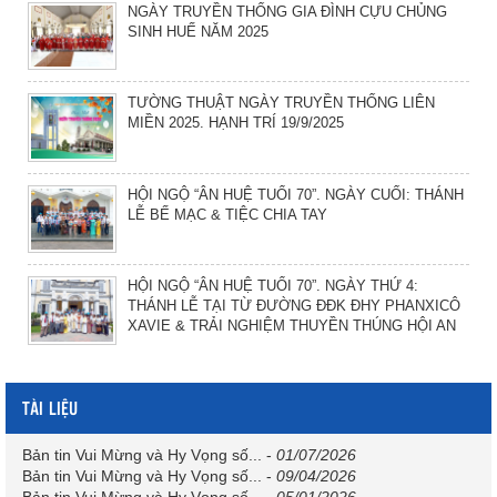
NGÀY TRUYỀN THỐNG GIA ĐÌNH CỰU CHỦNG
SINH HUẾ NĂM 2025
TƯỜNG THUẬT NGÀY TRUYỀN THỐNG LIÊN
MIỀN 2025. HẠNH TRÍ 19/9/2025
HỘI NGỘ “ÂN HUỆ TUỔI 70”. NGÀY CUỐI: THÁNH
LỄ BẾ MẠC & TIỆC CHIA TAY
HỘI NGỘ “ÂN HUỆ TUỔI 70”. NGÀY THỨ 4:
THÁNH LỄ TẠI TỪ ĐƯỜNG ĐĐK ĐHY PHANXICÔ
XAVIE & TRẢI NGHIỆM THUYỀN THÚNG HỘI AN
TÀI LIỆU
Bản tin Vui Mừng và Hy Vọng số...
-
01/07/2026
Bản tin Vui Mừng và Hy Vọng số...
-
09/04/2026