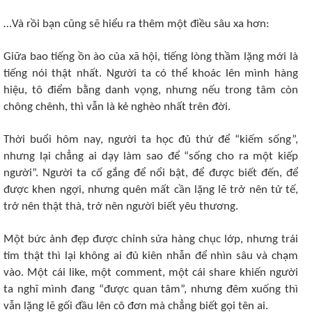
…Và rồi bạn cũng sẽ hiểu ra thêm một điều sâu xa hơn:
Giữa bao tiếng ồn ào của xã hội, tiếng lòng thầm lặng mới là
tiếng nói thật nhất. Người ta có thể khoác lên mình hàng
hiệu, tô điểm bằng danh vọng, nhưng nếu trong tâm còn
chông chênh, thì vẫn là kẻ nghèo nhất trên đời.
Thời buổi hôm nay, người ta học đủ thứ để “kiếm sống”,
nhưng lại chẳng ai dạy làm sao để “sống cho ra một kiếp
người”. Người ta cố gắng để nổi bật, để được biết đến, để
được khen ngợi, nhưng quên mất cần lặng lẽ trở nên tử tế,
trở nên thật thà, trở nên người biết yêu thương.
Một bức ảnh đẹp được chỉnh sửa hàng chục lớp, nhưng trái
tim thật thì lại không ai đủ kiên nhẫn để nhìn sâu và chạm
vào. Một cái like, một comment, một cái share khiến người
ta nghĩ mình đang “được quan tâm”, nhưng đêm xuống thì
vẫn lặng lẽ gối đầu lên cô đơn mà chẳng biết gọi tên ai.