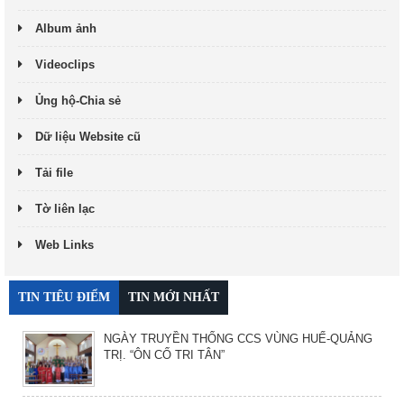
Album ảnh
Videoclips
Ủng hộ-Chia sẻ
Dữ liệu Website cũ
Tải file
Tờ liên lạc
Web Links
TIN TIÊU ĐIỂM
TIN MỚI NHẤT
NGÀY TRUYỀN THỐNG CCS VÙNG HUẾ-QUẢNG
TRỊ. “ÔN CỐ TRI TÂN”