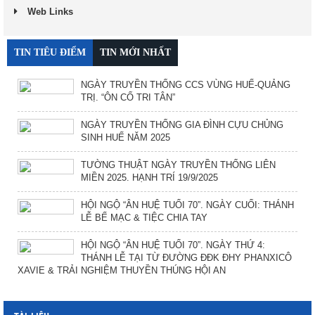
Web Links
TIN TIÊU ĐIỂM
TIN MỚI NHẤT
NGÀY TRUYỀN THỐNG CCS VÙNG HUẾ-QUẢNG
TRỊ. “ÔN CỐ TRI TÂN”
NGÀY TRUYỀN THỐNG GIA ĐÌNH CỰU CHỦNG
SINH HUẾ NĂM 2025
TƯỜNG THUẬT NGÀY TRUYỀN THỐNG LIÊN
MIỀN 2025. HẠNH TRÍ 19/9/2025
HỘI NGỘ “ÂN HUỆ TUỔI 70”. NGÀY CUỐI: THÁNH
LỄ BẾ MẠC & TIỆC CHIA TAY
HỘI NGỘ “ÂN HUỆ TUỔI 70”. NGÀY THỨ 4:
THÁNH LỄ TẠI TỪ ĐƯỜNG ĐĐK ĐHY PHANXICÔ
XAVIE & TRẢI NGHIỆM THUYỀN THÚNG HỘI AN