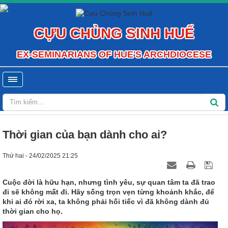
CỰU CHỦNG SINH HUẾ
EX-SEMINARIANS OF HUE'S ARCHDIOCESE
Thời gian của bạn dành cho ai?
Thứ hai - 24/02/2025 21:25
Cuộc đời là hữu hạn, nhưng tình yêu, sự quan tâm ta đã trao
đi sẽ không mất đi. Hãy sống trọn vẹn từng khoảnh khắc, để
khi ai đó rời xa, ta không phải hối tiếc vì đã không dành đủ
thời gian cho họ.