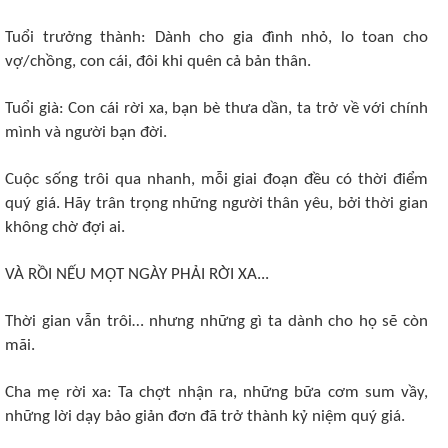
Tuổi trưởng thành: Dành cho gia đình nhỏ, lo toan cho
vợ/chồng, con cái, đôi khi quên cả bản thân.
Tuổi già: Con cái rời xa, bạn bè thưa dần, ta trở về với chính
mình và người bạn đời.
Cuộc sống trôi qua nhanh, mỗi giai đoạn đều có thời điểm
quý giá. Hãy trân trọng những người thân yêu, bởi thời gian
không chờ đợi ai.
VÀ RỒI NẾU MỘT NGÀY PHẢI RỜI XA...
Thời gian vẫn trôi… nhưng những gì ta dành cho họ sẽ còn
mãi.
Cha mẹ rời xa: Ta chợt nhận ra, những bữa cơm sum vầy,
những lời dạy bảo giản đơn đã trở thành kỷ niệm quý giá.