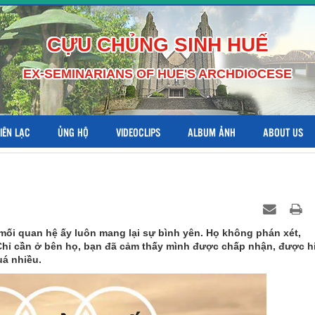
CỰU CHỦNG SINH HUẾ
EX-SEMINARIANS OF HUE'S ARCHDIOCESE
LIÊN LẠC
ỦNG HỘ
VIDEOCLIPS
ALBUM ẢNH
ABOUT US
 mối quan hệ ấy luôn mang lại sự bình yên. Họ không phán xét,
Chỉ cần ở bên họ, bạn đã cảm thấy mình được chấp nhận, được h
uá nhiều.