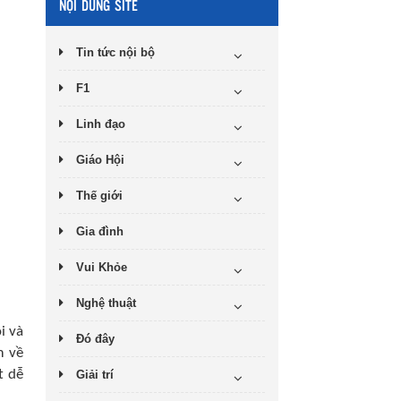
NỘI DUNG SITE
Tin tức nội bộ
F1
Linh đạo
Giáo Hội
Thế giới
Gia đình
Vui Khỏe
Nghệ thuật
i và
Đó đây
m về
t dễ
Giải trí