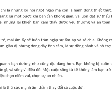
 chỉ là những lời nói ngọt ngào mà còn là hành động thiết thực
àng lùi một bước khi bạn cần không gian, và luôn đặt sự thấu 
è, nhưng lại khiến bạn cảm thấy được yêu thương và an toàn
 tế, mái ấm ấy sẽ luôn tràn ngập sự ấm áp và sẻ chia. Không c
cơm giản dị nhưng đong đầy tình cảm, là sự đồng hành và hỗ trợ
g quanh bạn dường như cũng dịu dàng hơn. Bạn không bị cuốn 
ần gì, và sống vì điều đó. Một cuộc sống tử tế không làm bạn trở
ệc chọn niềm vui, chọn sự an nhiên.
ại là thứ sức mạnh âm thầm thay đổi cả cuộc đời.