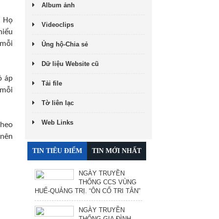
Album ảnh
. Họ
Videoclips
hiểu
 mỗi
Ủng hộ-Chia sẻ
Dữ liệu Website cũ
ó áp
Tải file
 mỗi
Tờ liên lạc
Web Links
theo
 nên
TIN TIÊU ĐIỂM
TIN MỚI NHẤT
NGÀY TRUYỀN
THỐNG CCS VÙNG
HUẾ-QUẢNG TRỊ. “ÔN CỐ TRI TÂN”
NGÀY TRUYỀN
THỐNG GIA ĐÌNH