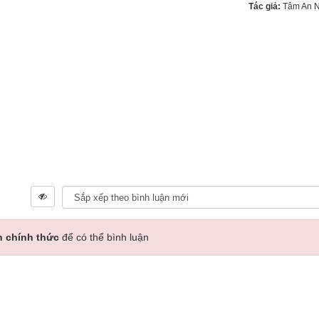
Tác giả:
Tâm An 
n chính thức
để có thể bình luận