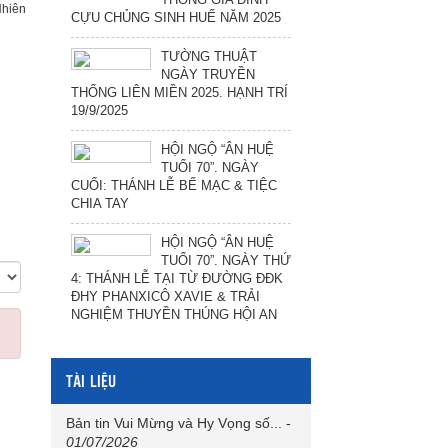
Nhiên
CỰU CHỦNG SINH HUẾ NĂM 2025
TƯỜNG THUẬT
NGÀY TRUYỀN
THỐNG LIÊN MIỀN 2025. HẠNH TRÍ
19/9/2025
HỘI NGỘ “ÂN HUỆ
TUỔI 70”. NGÀY
CUỐI: THÁNH LỄ BẾ MẠC & TIỆC
CHIA TAY
HỘI NGỘ “ÂN HUỆ
TUỔI 70”. NGÀY THỨ
4: THÁNH LỄ TẠI TỪ ĐƯỜNG ĐĐK
ĐHY PHANXICÔ XAVIE & TRẢI
NGHIỆM THUYỀN THÚNG HỘI AN
TÀI LIỆU
Bản tin Vui Mừng và Hy Vọng số...
-
01/07/2026