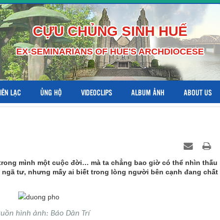
CỰU CHỦNG SINH HUẾ
EX-SEMINARIANS OF HUE'S ARCHDIOCESE
LIÊN LẠC
ỦNG HỘ
VIDEOCLIPS
ALBUM ẢNH
ABOUT US
trong mình một cuộc đời… mà ta chẳng bao giờ có thể nhìn thấu 
 ngã tư, nhưng mấy ai biết trong lòng người bên cạnh đang chất
uồn hình ảnh: Báo Dân Trí