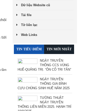
Dữ liệu Website cũ
Tải file
khỏi
Tờ liên lạc
Web Links
 tới
TIN TIÊU ĐIỂM
TIN MỚI NHẤT
NGÀY TRUYỀN
THỐNG CCS VÙNG
HUẾ-QUẢNG TRỊ. “ÔN CỐ TRI TÂN”
 tầm
NGÀY TRUYỀN
THỐNG GIA ĐÌNH
CỰU CHỦNG SINH HUẾ NĂM 2025
TƯỜNG THUẬT
NGÀY TRUYỀN
THỐNG LIÊN MIỀN 2025. HẠNH TRÍ