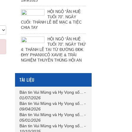
19/9/2025
HỘI NGỘ “ÂN HUỆ
TUỔI 70”. NGÀY
CUỐI: THÁNH LỄ BẾ MẠC & TIỆC
CHIA TAY
HỘI NGỘ “ÂN HUỆ
TUỔI 70”. NGÀY THỨ
4: THÁNH LỄ TẠI TỪ ĐƯỜNG ĐĐK
ĐHY PHANXICÔ XAVIE & TRẢI
NGHIỆM THUYỀN THÚNG HỘI AN
TÀI LIỆU
Bản tin Vui Mừng và Hy Vọng số...
-
01/07/2026
Bản tin Vui Mừng và Hy Vọng số...
-
09/04/2026
Bản tin Vui Mừng và Hy Vọng số...
-
05/01/2026
Bản tin Vui Mừng và Hy Vọng số...
-
10/10/2025