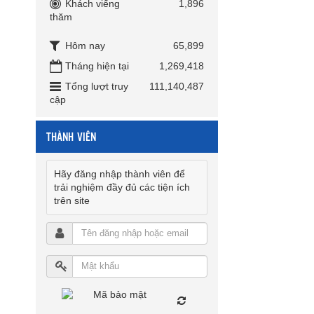
Khách viếng
1,896
thăm
Hôm nay
65,899
Tháng hiện tại
1,269,418
Tổng lượt truy
111,140,487
cập
THÀNH VIÊN
Hãy đăng nhập thành viên để
trải nghiệm đầy đủ các tiện ích
trên site