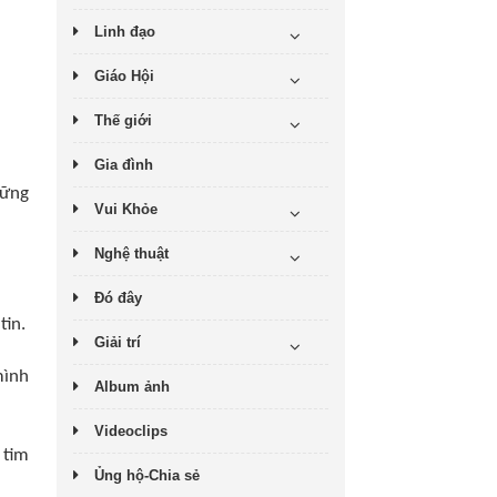
Linh đạo
Giáo Hội
Thế giới
Gia đình
hững
Vui Khỏe
Nghệ thuật
Đó đây
tin.
Giải trí
mình
Album ảnh
Videoclips
 tim
Ủng hộ-Chia sẻ