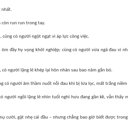
 nhất.
 còn run run trong tay.
 cũng có người ngột ngạt vì áp lực công việc.
, ôm đầy hy vọng khởi nghiệp; cũng có người vừa ngã đau vì n
 có người lặng lẽ khép lại hôn nhân sau bao năm gắn bó.
g có người âm thầm nuốt nỗi đau khi bị lừa lọc, mất trắng niềm 
có người ngồi lặng lẽ nhìn tuổi nghỉ hưu đang gần kề, vẫn thấy 
ụ cười, gật nhẹ cái đầu – nhưng chẳng bao giờ biết được trong