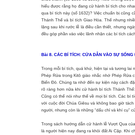
hiểu được rằng họ đang cử hành bí tích cho nha
qua bí tích này (số 1632)? Việc chuẩn bị cũng c
Thánh Thể và bí tích Giao Hòa. Thế nhưng nhiều
lặng sau khi rước lễ là điều cần thiết, nhưng ng
đều góp phần vào việc lãnh nhận các bí tích các
Bài 8. CÁC BÍ TÍCH: CỬA DẪN VÀO SỰ SỐNG 
Trong mỗi bí tích, quá khứ, hiện tại và tương lai 
Phép Rửa trong Kitô giáo nhắc nhớ Phép Rửa củ
Biển Đỏ. Chúng ta nhớ đến sự kiện này cách đ
rõ ràng hơn nữa khi cử hành bí tích Thánh Thể
Cũng có thể nói như thế về mọi bí tích. Các bí t
với cuộc đời Chúa Giêsu và không bao giờ tách r
người, nhưng còn là những “dấu chỉ và khí cụ” c
Trong sách hướng dẫn cử hành lễ Vượt Qua của 
là người hiện nay đang ra khỏi đất Ai Cập. Khi ch