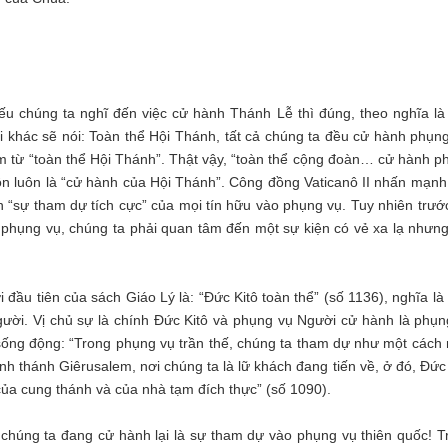
Nếu chúng ta nghĩ đến việc cử hành Thánh Lễ thì đúng, theo nghĩa là
 khác sẽ nói: Toàn thể Hội Thánh, tất cả chúng ta đều cử hành phụng
m từ “toàn thể Hội Thánh”. Thật vậy, “toàn thể cộng đoàn… cử hành p
 luôn là “cử hành của Hội Thánh”. Công đồng Vaticanô II nhấn mạnh
 “sự tham dự tích cực” của mọi tín hữu vào phụng vụ. Tuy nhiên trước
 phụng vụ, chúng ta phải quan tâm đến một sự kiện có vẻ xa lạ nhưng
i đầu tiên của sách Giáo Lý là: “Đức Kitô toàn thể” (số 1136), nghĩa l
Người. Vị chủ sự là chính Đức Kitô và phụng vụ Người cử hành là phụn
sống động: “Trong phụng vụ trần thế, chúng ta tham dự như một cách
nh thánh Giêrusalem, nơi chúng ta là lữ khách đang tiến về, ở đó, Đức
của cung thánh và của nhà tạm đích thực” (số 1090).
 chúng ta đang cử hành lại là sự tham dự vào phụng vụ thiên quốc! T