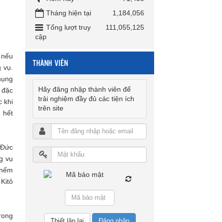
Tháng hiện tại
1,184,056
Tổng lượt truy
111,055,125
cập
 nếu
THÀNH VIÊN
 vụ.
hụng
Hãy đăng nhập thành viên để
 đặc
trải nghiệm đầy đủ các tiện ích
 khi
trên site
 hết
à Đức
g vụ
 nếm
 Kitô
rong
Đăng nhập