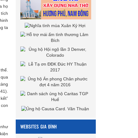
a họ
 tích
hinh
ng ta
 thể.
 qua
càng
41).
 kết”
 con
WEBSITES GIA ĐÌNH
 như
 kiện