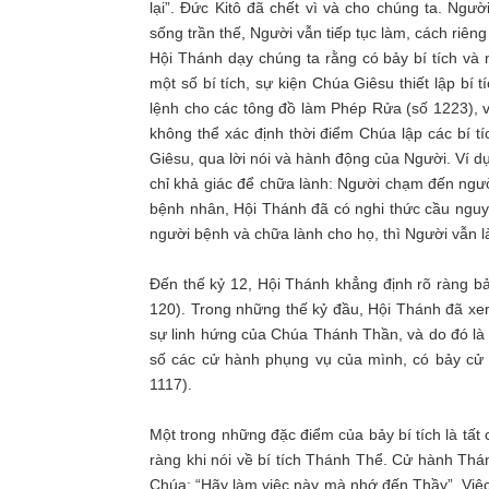
lại”. Đức Kitô đã chết vì và cho chúng ta. Ngư
sống trần thế, Người vẫn tiếp tục làm, cách riêng 
Hội Thánh dạy chúng ta rằng có bảy bí tích và 
một số bí tích, sự kiện Chúa Giêsu thiết lập bí
lệnh cho các tông đồ làm Phép Rửa (số 1223), và
không thể xác định thời điểm Chúa lập các bí tí
Giêsu, qua lời nói và hành động của Người. Ví 
chỉ khả giác để chữa lành: Người chạm đến người
bệnh nhân, Hội Thánh đã có nghi thức cầu ngu
người bệnh và chữa lành cho họ, thì Người vẫn 
Đến thế kỷ 12, Hội Thánh khẳng định rõ ràng bả
120). Trong những thế kỷ đầu, Hội Thánh đã xem
sự linh hứng của Chúa Thánh Thần, và do đó là 
số các cử hành phụng vụ của mình, có bảy cử h
1117).
Một trong những đặc điểm của bảy bí tích là tất 
ràng khi nói về bí tích Thánh Thể. Cử hành Thá
Chúa: “Hãy làm việc này mà nhớ đến Thầy”. Việc 