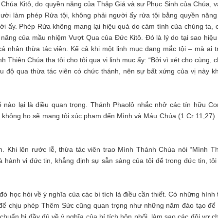
Chúa Kitô, do quyền năng của Thập Giá và sự Phục Sinh của Chúa, v
gười làm phép Rửa tội, không phải người ấy rửa tội bằng quyền năng
ười ấy. Phép Rửa không mang lại hiệu quả do cảm tính của chúng ta, 
 năng của mầu nhiệm Vượt Qua của Đức Kitô. Đó là lý do tại sao hiệu
cá nhân thừa tác viên. Kể cả khi một linh mục đang mắc tội – mà ai t
nh Thiên Chúa tha tội cho tôi qua vị linh mục ấy: “Bởi vì xét cho cùng, 
u độ qua thừa tác viên có chức thánh, nên sự bất xứng của vị này k
hế nào lại là điều quan trọng. Thánh Phaolô nhắc nhở các tín hữu Cor
 không họ sẽ mang tội xúc phạm đến Mình và Máu Chúa (1 Cr 11,27).
in. Khi lên rước lễ, thừa tác viên trao Mình Thánh Chúa nói “Mình T
 hành vi đức tin, khẳng định sự sẵn sàng của tôi để trong đức tin, tô
ó học hỏi về ý nghĩa của các bí tích là điều cần thiết. Có những hình
 lý để chịu phép Thêm Sức cũng quan trọng như những năm đào tạo để 
huẩn bị đầy đủ về ý nghĩa của bí tích hôn phối, làm sao các đôi vợ c