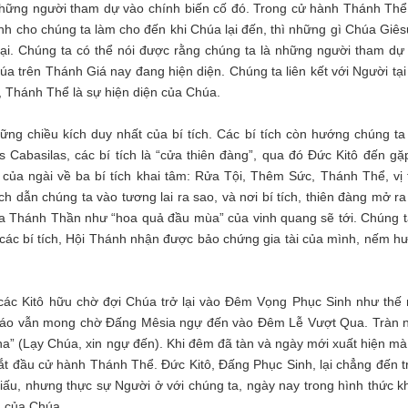
 những người tham dự vào chính biến cố đó. Trong cử hành Thánh Thể,
nh cho chúng ta làm cho đến khi Chúa lại đến, thì những gì Chúa Giês
 tại. Chúng ta có thể nói được rằng chúng ta là những người tham dự
húa trên Thánh Giá nay đang hiện diện. Chúng ta liên kết với Người tạ
g, Thánh Thể là sự hiện diện của Chúa.
hững chiều kích duy nhất của bí tích. Các bí tích còn hướng chúng ta
s Cabasilas, các bí tích là “cửa thiên đàng”, qua đó Đức Kitô đến gặ
 của ngài về ba bí tích khai tâm: Rửa Tội, Thêm Sức, Thánh Thể, vị 
ích dẫn chúng ta vào tương lai ra sao, và nơi bí tích, thiên đàng mở r
a Thánh Thần như “hoa quả đầu mùa” của vinh quang sẽ tới. Chúng t
g các bí tích, Hội Thánh nhận được bảo chứng gia tài của mình, nếm h
 các Kitô hữu chờ đợi Chúa trở lại vào Đêm Vọng Phục Sinh như thế 
 giáo vẫn mong chờ Đấng Mêsia ngự đến vào Đêm Lễ Vượt Qua. Tràn 
ha” (Lạy Chúa, xin ngự đến). Khi đêm đã tàn và ngày mới xuất hiện mà
ắt đầu cử hành Thánh Thể. Đức Kitô, Đấng Phục Sinh, lại chẳng đến t
giấu, nhưng thực sự Người ở với chúng ta, ngày nay trong hình thức k
g của Chúa.