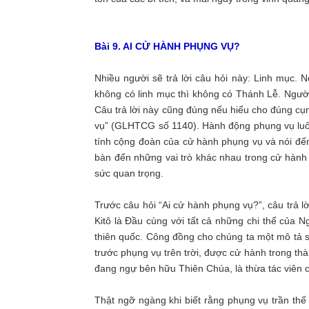
Bài 9. AI CỬ HÀNH PHỤNG VỤ?
Nhiều người sẽ trả lời câu hỏi này: Linh mục. 
không có linh mục thì không có Thánh Lễ. Người
Câu trả lời này cũng đúng nếu hiểu cho đúng cụ
vụ” (GLHTCG số 1140). Hành động phụng vụ luôn
tính cộng đoàn của cử hành phụng vụ và nói đến
bàn đến những vai trò khác nhau trong cử hành
sức quan trọng.
Trước câu hỏi “Ai cử hành phụng vụ?”, câu trả lờ
Kitô là Đầu cùng với tất cả những chi thể của 
thiên quốc. Công đồng cho chúng ta một mô tả 
trước phụng vụ trên trời, được cử hành trong thà
đang ngự bên hữu Thiên Chúa, là thừa tác viên 
Thật ngỡ ngàng khi biết rằng phụng vụ trần thế