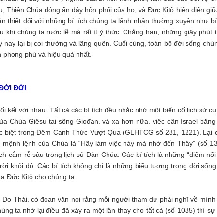
u, Thiên Chúa đóng ấn dây hôn phối của họ, và Đức Kitô hiện diện giữ
ần thiết đối với những bí tích chúng ta lãnh nhận thường xuyên như bí
 khi chúng ta rước lễ mà rất ít ý thức. Chẳng hạn, những giây phút t
ày nay lại bị coi thường và lãng quên. Cuối cùng, toàn bộ đời sống chú
h phong phú và hiệu quả nhất.
ĐỜI ĐỜI
nối kết với nhau. Tất cả các bí tích đều nhắc nhớ một biến cố lịch sử cụ
a Chúa Giêsu tại sông Giođan, và xa hơn nữa, việc dân Israel băng
ặc biệt trong Đêm Canh Thức Vượt Qua (GLHTCG số 281, 1221). Lại 
: mệnh lệnh của Chúa là “Hãy làm việc này mà nhớ đến Thầy” (số 13
ích cắm rễ sâu trong lịch sử Dân Chúa. Các bí tích là những “điểm nối
ời khỏi đó. Các bí tích không chỉ là những biểu tượng trong đời sống
ủa Đức Kitô cho chúng ta.
Do Thái, có đoạn văn nói rằng mỗi người tham dự phải nghĩ về mình
úng ta nhớ lại điều đã xảy ra một lần thay cho tất cả (số 1085) thì sự