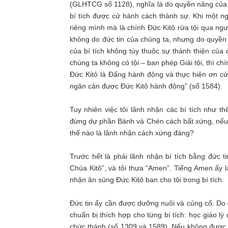
(GLHTCG số 1128), nghĩa là do quyền năng của 
bí tích được cử hành cách thành sự. Khi một n
riêng mình mà là chính Đức Kitô rửa tội qua ng
không do đức tin của chúng ta, nhưng do quyền
của bí tích không tùy thuộc sự thánh thiện của 
chúng ta không có tội – ban phép Giải tội, thì chí
Đức Kitô là Đấng hành động và thực hiện ơn cứ
ngăn cản được Đức Kitô hành động” (số 1584).
Tuy nhiên việc tôi lãnh nhận các bí tích như t
đừng dự phần Bánh và Chén cách bất xứng, nếu
thế nào là lãnh nhận cách xứng đáng?
Trước hết là phải lãnh nhận bí tích bằng đức t
Chúa Kitô”, và tôi thưa “Amen”. Tiếng Amen ấy là
nhận ân sủng Đức Kitô ban cho tôi trong bí tích.
Đức tin ấy cần được dưỡng nuôi và củng cố. Do đ
chuẩn bị thích hợp cho từng bí tích: học giáo
chức thánh (số 1309 và 1589). Nếu không được c