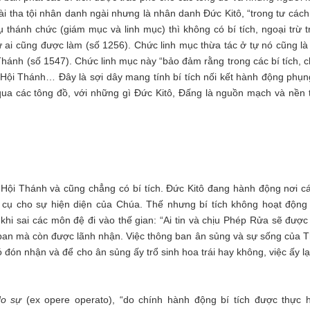
ngài tha tội nhân danh ngài nhưng là nhân danh Đức Kitô, “trong tư các
 thánh chức (giám mục và linh mục) thì không có bí tích, ngoại trừ t
cứ ai cũng được làm (số 1256). Chức linh mục thừa tác ở tự nó cũng là
 Thánh (số 1547). Chức linh mục này “bảo đảm rằng trong các bí tích, 
ội Thánh… Đây là sợi dây mang tính bí tích nối kết hành động phụn
 qua các tông đồ, với những gì Đức Kitô, Đấng là nguồn mạch và nền 
 Hội Thánh và cũng chẳng có bí tích. Đức Kitô đang hành động nơi cá
hí cụ cho sự hiện diện của Chúa. Thế nhưng bí tích không hoạt động
hi sai các môn đệ đi vào thế gian: “Ai tin và chịu Phép Rửa sẽ được
o ban mà còn được lãnh nhận. Việc thông ban ân sủng và sự sống của T
đón nhận và để cho ân sủng ấy trổ sinh hoa trái hay không, việc ấy lạ
do sự
(ex opere operato), “do chính hành động bí tích được thực h