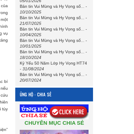
05/01/2026
h của
Bản tin Vui Mừng và Hy Vọng số...
-
10/10/2025
rong
Bản tin Vui Mừng và Hy Vọng số...
-
 một
21/07/2025
chính
Bản tin Vui Mừng và Hy Vọng số...
-
g vụ
10/04/2025
tảng
Bản tin Vui Mừng và Hy Vọng số...
-
10/01/2025
Bản tin Vui Mừng và Hy Vọng số...
-
18/10/2024
Kỷ Yếu 50 Năm Lớp Hy Vọng HT74
-
31/08/2024
Bản tin Vui Mừng và Hy Vọng số...
-
20/07/2024
c bí
 nếu
ỦNG HỘ - CHIA SẺ
 cứu
hiên
i tùy
CHUYÊN MỤC CHIA SẺ
iện”