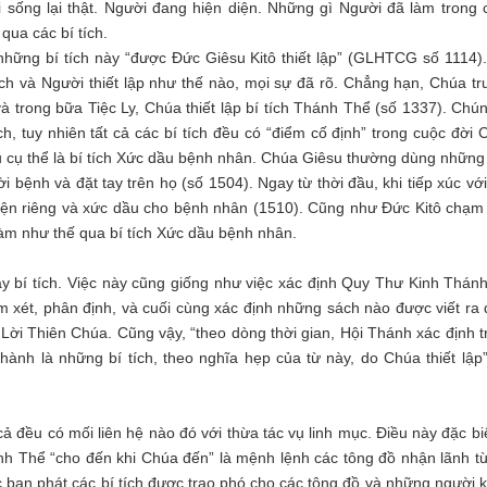
ời sống lại thật. Người đang hiện diện. Những gì Người đã làm trong 
qua các bí tích.
những bí tích này “được Đức Giêsu Kitô thiết lập” (GLHTCG số 1114).
 tích và Người thiết lập như thế nào, mọi sự đã rõ. Chẳng hạn, Chúa t
 trong bữa Tiệc Ly, Chúa thiết lập bí tích Thánh Thể (số 1337). Chún
ch, tuy nhiên tất cả các bí tích đều có “điểm cố định” trong cuộc đời
dụ cụ thể là bí tích Xức dầu bệnh nhân. Chúa Giêsu thường dùng những
 bệnh và đặt tay trên họ (số 1504). Ngay từ thời đầu, khi tiếp xúc vớ
yện riêng và xức dầu cho bệnh nhân (1510). Cũng như Đức Kitô chạm
làm như thế qua bí tích Xức dầu bệnh nhân.
y bí tích. Việc này cũng giống như việc xác định Quy Thư Kinh Thánh
 xét, phân định, và cuối cùng xác định những sách nào được viết ra 
Lời Thiên Chúa. Cũng vậy, “theo dòng thời gian, Hội Thánh xác định t
ành là những bí tích, theo nghĩa hẹp của từ này, do Chúa thiết lập”
cả đều có mối liên hệ nào đó với thừa tác vụ linh mục. Điều này đặc bi
nh Thể “cho đến khi Chúa đến” là mệnh lệnh các tông đồ nhận lãnh từ
ban phát các bí tích được trao phó cho các tông đồ và những người kế