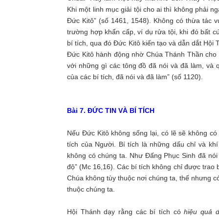
Khi một linh mục giải tội cho ai thì không phải 
Đức Kitô” (số 1461, 1548). Không có thừa tác vụ
trường hợp khẩn cấp, ví dụ rửa tội, khi đó bất 
bí tích, qua đó Đức Kitô kiến tạo và dẫn dắt Hội
Đức Kitô hành động nhờ Chúa Thánh Thần cho H
với những gì các tông đồ đã nói và đã làm, và
của các bí tích, đã nói và đã làm” (số 1120).
Bài 7. ĐỨC TIN VÀ BÍ TÍCH
Nếu Đức Kitô không sống lại, có lẽ sẽ không có
tích của Người. Bí tích là những dấu chỉ và k
không có chúng ta. Như Đấng Phục Sinh đã nói k
độ” (Mc 16,16). Các bí tích không chỉ được tra
Chúa không tùy thuộc nơi chúng ta, thế nhưng có 
thuộc chúng ta.
Hội Thánh dạy rằng các bí tích có
hiệu quả 