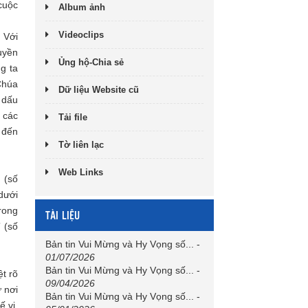
cuộc
Album ảnh
Videoclips
 Với
ruyền
Ủng hộ-Chia sẻ
g ta
 Chúa
Dữ liệu Website cũ
 dấu
i các
Tải file
 đến
Tờ liên lạc
Web Links
 (số
dưới
rong
TÀI LIỆU
 (số
Bản tin Vui Mừng và Hy Vọng số...
-
01/07/2026
Bản tin Vui Mừng và Hy Vọng số...
-
ệt rõ
09/04/2026
 nơi
Bản tin Vui Mừng và Hy Vọng số...
-
 vị.