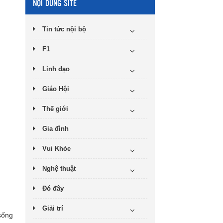
NỘI DUNG SITE
Tin tức nội bộ
F1
Linh đạo
Giáo Hội
Thế giới
Gia đình
Vui Khỏe
Nghệ thuật
Đó đây
Giải trí
sống