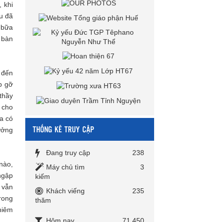
 khi
u đã
 bữa
i bàn
 đến
p gỡ
thầy
a cho
a có
THỐNG KÊ TRUY CẬP
ưởng
Đang truy cập
238
nào,
Máy chủ tìm
3
ngập
kiếm
 vẫn
Khách viếng
235
rong
thăm
hiêm
Hôm nay
71,450