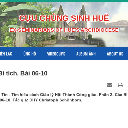
CỰU CHỦNG SINH HUẾ
EX-SEMINARIANS OF HUE'S ARCHDIOCESE
LIÊN LẠC
ỦNG HỘ
VIDEOCLIPS
ALBUM ẢNH
ABOUT US
 tích. Bài 06-10
Tin - Tìm hiểu sách Giáo lý Hội Thánh Công giáo. Phần 2: Các Bí
i 06-10. Tác giả: ĐHY Christoph Schönborn.