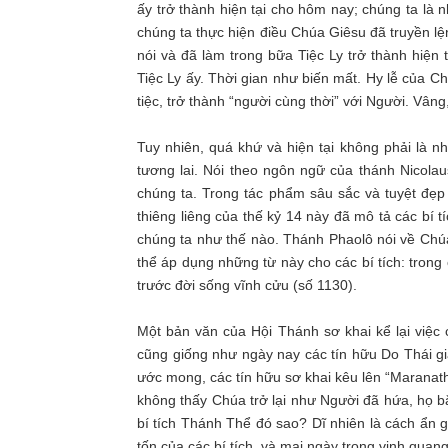
ấy trở thành hiện tại cho hôm nay; chúng ta là
chúng ta thực hiện điều Chúa Giêsu đã truyền lệ
nói và đã làm trong bữa Tiệc Ly trở thành hiện
Tiệc Ly ấy. Thời gian như biến mất. Hy lễ của C
tiệc, trở thành “người cùng thời” với Người. Vân
Tuy nhiên, quá khứ và hiện tại không phải là n
tương lai. Nói theo ngôn ngữ của thánh Nicolau
chúng ta. Trong tác phẩm sâu sắc và tuyệt đẹp
thiêng liêng của thế kỷ 14 này đã mô tả các bí t
chúng ta như thế nào. Thánh Phaolô nói về Chú
thể áp dụng những từ này cho các bí tích: tron
trước đời sống vĩnh cửu (số 1130).
Một bản văn của Hội Thánh sơ khai kể lại việc
cũng giống như ngày nay các tín hữu Do Thái
ước mong, các tín hữu sơ khai kêu lên “Maranat
không thấy Chúa trở lại như Người đã hứa, họ b
bí tích Thánh Thể đó sao? Dĩ nhiên là cách ẩn 
tốn của các bí tích, và mai ngày trong vinh quan