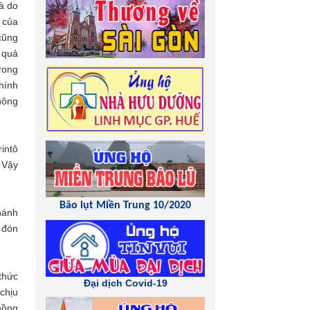
à do
 của
cũng
 quả
rong
chính
hông
intô
 Vậy
Bão lụt Miền Trung 10/2020
hánh
i đón
 thức
Đại dịch Covid-19
chịu
hồng