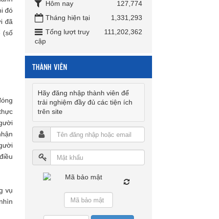
Hôm nay
127,774
hi đó
Tháng hiện tại
1,331,293
i đã
Tổng lượt truy
111,202,362
 (số
cập
THÀNH VIÊN
Hãy đăng nhập thành viên để
đóng
trải nghiệm đầy đủ các tiện ích
trên site
thực
gười
 nhận
gười
điều
g vụ
nhìn