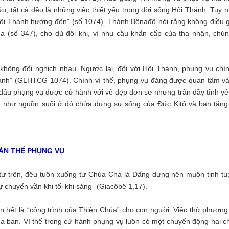
ữu, tất cả đều là những việc thiết yếu trong đời sống Hội Thánh. Tuy 
ội Thánh hướng đến” (số 1074). Thánh Bênađô nói rằng không điều g
 (số 347), cho dù đôi khi, vì nhu cầu khẩn cấp của tha nhân, chún
ông đối nghịch nhau. Ngược lại, đối với Hội Thánh, phụng vụ chín
hánh” (GLHTCG 1074). Chính vì thế, phụng vụ đáng được quan tâm và
 đâu phụng vụ được cử hành với vẻ đẹp đơn sơ nhưng tràn đầy tình yê
ng như nguồn suối ở đó chứa đựng sự sống của Đức Kitô và ban tặng
OÀN THỂ PHỤNG VỤ
từ trên, đều tuôn xuống từ Chúa Cha là Đấng dựng nên muôn tinh tú;
 chuyển vần khi tối khi sáng” (Giacôbê 1,17).
ên hết là “công trình của Thiên Chúa” cho con người. Việc thờ phượng
a ban. Vì thế trong cử hành phụng vụ luôn có một chuyển động hai ch