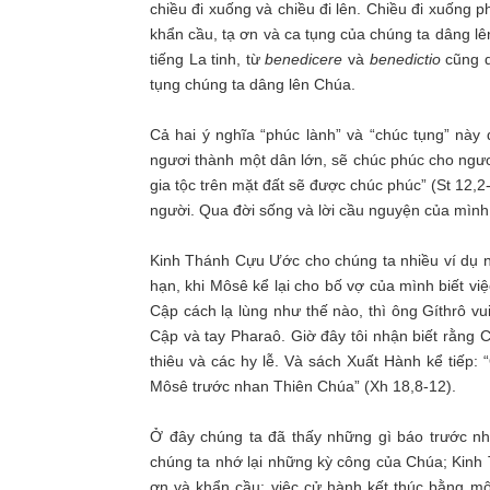
chiều đi xuống và chiều đi lên. Chiều đi xuống p
khẩn cầu, tạ ơn và ca tụng của chúng ta dâng lê
tiếng La tinh, từ
benedicere
và
benedictio
cũng d
tụng chúng ta dâng lên Chúa.
Cả hai ý nghĩa “phúc lành” và “chúc tụng” này
ngươi thành một dân lớn, sẽ chúc phúc cho ng
gia tộc trên mặt đất sẽ được chúc phúc” (St 12,
người. Qua đời sống và lời cầu nguyện của mình
Kinh Thánh Cựu Ước cho chúng ta nhiều ví dụ n
hạn, khi Môsê kể lại cho bố vợ của mình biết việ
Cập cách lạ lùng như thế nào, thì ông Gíthrô vu
Cập và tay Pharaô. Giờ đây tôi nhận biết rằng 
thiêu và các hy lễ. Và sách Xuất Hành kể tiếp
Môsê trước nhan Thiên Chúa” (Xh 18,8-12).
Ở đây chúng ta đã thấy những gì báo trước nh
chúng ta nhớ lại những kỳ công của Chúa; Kinh 
ơn và khẩn cầu; việc cử hành kết thúc bằng mộ