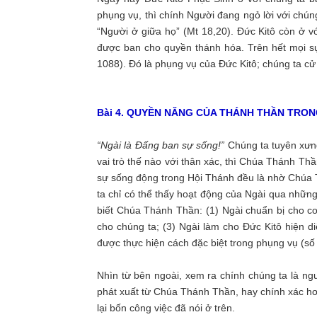
phụng vụ, thì chính Người đang ngỏ lời với chún
“Người ở giữa họ” (Mt 18,20). Đức Kitô còn ở 
được ban cho quyền thánh hóa. Trên hết mọi s
1088). Đó là phụng vụ của Đức Kitô; chúng ta cử
Bài 4. QUYỀN NĂNG CỦA THÁNH THẦN TRO
“Ngài là Đấng ban sự sống!”
Chúng ta tuyên xưng
vai trò thế nào với thân xác, thì Chúa Thánh T
sự sống động trong Hội Thánh đều là nhờ Chúa T
ta chỉ có thể thấy hoạt động của Ngài qua những
biết Chúa Thánh Thần: (1) Ngài chuẩn bị cho co
cho chúng ta; (3) Ngài làm cho Đức Kitô hiện di
được thực hiện cách đặc biệt trong phụng vụ (số
Nhìn từ bên ngoài, xem ra chính chúng ta là n
phát xuất từ Chúa Thánh Thần, hay chính xác h
lại bốn công việc đã nói ở trên.