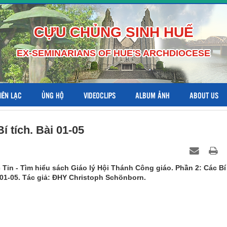
CỰU CHỦNG SINH HUẾ
EX-SEMINARIANS OF HUE'S ARCHDIOCESE
LIÊN LẠC
ỦNG HỘ
VIDEOCLIPS
ALBUM ẢNH
ABOUT US
 tích. Bài 01-05
Tin - Tìm hiểu sách Giáo lý Hội Thánh Công giáo. Phần 2: Các Bí
i 01-05. Tác giả: ĐHY Christoph Schönborn.