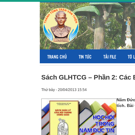
TRANG CHỦ
TIN TỨC
TẢI FILE
TỜ 
Sách GLHTCG – Phần 2: Các Bí
Thứ bảy - 20/04/2013 15:54
Năm Đức 
tích. Bà