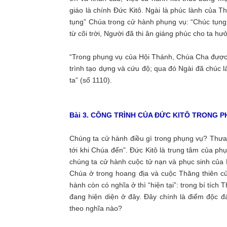
giáo là chính Đức Kitô. Ngài là phúc lành của T
tụng” Chúa trong cử hành phụng vụ: “Chúc tụng
từ cõi trời, Người đã thi ân giáng phúc cho ta 
“Trong phụng vụ của Hội Thánh, Chúa Cha được 
trình tạo dựng và cứu độ; qua đó Ngài đã chúc 
ta” (số 1110).
Bài 3. CÔNG TRÌNH CỦA ĐỨC KITÔ TRONG 
Chúng ta cử hành điều gì trong phụng vụ? Thưa
tới khi Chúa đến”. Đức Kitô là trung tâm của ph
chúng ta cử hành cuộc tử nạn và phục sinh của 
Chúa ở trong hoang địa và cuộc Thăng thiên củ
hành còn có nghĩa ở thì “hiện tại”: trong bí tích
đang hiện diện ở đây. Đây chính là điểm độc đ
theo nghĩa nào?