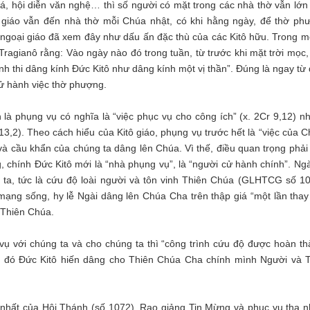
á, hội diễn văn nghệ… thì số người có mặt trong các nhà thờ vẫn lớn
g giáo vẫn đến nhà thờ mỗi Chúa nhật, có khi hằng ngày, để thờ ph
ngoại giáo đã xem đây như dấu ấn đặc thù của các Kitô hữu. Trong mộ
 Tragianô rằng: Vào ngày nào đó trong tuần, từ trước khi mặt trời mọc
nh thi dâng kính Đức Kitô như dâng kính một vị thần”. Đúng là ngay từ
ử hành việc thờ phượng.
là phụng vụ có nghĩa là “việc phục vụ cho công ích” (x. 2Cr 9,12) n
13,2). Theo cách hiểu của Kitô giáo, phụng vụ trước hết là “việc của 
n và cầu khẩn của chúng ta dâng lên Chúa. Vì thế, điều quan trọng phả
, chính Đức Kitô mới là “nhà phụng vụ”, là “người cử hành chính”. Ngà
 ta, tức là cứu độ loài người và tôn vinh Thiên Chúa (GLHTCG số 10
 mạng sống, hy lễ Ngài dâng lên Chúa Cha trên thập giá “một lần thay
i Thiên Chúa.
ụ với chúng ta và cho chúng ta thì “công trình cứu độ được hoàn th
nơi đó Đức Kitô hiến dâng cho Thiên Chúa Cha chính mình Người và 
 nhất của Hội Thánh (số 1072). Rao giảng Tin Mừng và phục vụ tha n