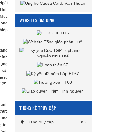
 Ngài
Tình
 Mục
WEBSITES GIA ĐÌNH
hông
hiệp
tặng
hính
hụng
h sử,
iêsu
7,25;
tính
THỐNG KÊ TRUY CẬP
thực
hụng
Đang truy cập
783
 ta.
hành