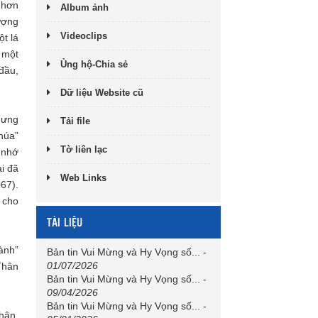
 hơn
Album ảnh
ượng
Videoclips
t lá
, một
Ủng hộ-Chia sẻ
 đầu,
Dữ liệu Website cũ
hưng
Tải file
Chúa”
Tờ liên lạc
i nhớ
i đã
Web Links
67).
 cho
TÀI LIỆU
ành”
Bản tin Vui Mừng và Hy Vọng số...
-
01/07/2026
Thân
Bản tin Vui Mừng và Hy Vọng số...
-
09/04/2026
Bản tin Vui Mừng và Hy Vọng số...
-
hân,