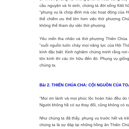
cầu nguyện và hi sinh, chứng tá đời sống Kitô h
“phụng vụ là chóp đỉnh mà các hoạt động của H
thể chiếm ưu thế lớn hơn việc thờ phượng Chúa
không thể tham dự việc thờ phượng.
Yêu mến tha nhân và thờ phượng Thiên Chúa kh
“suối nguồn tuôn chảy mọi năng lực của Hội T
kính đặc biệt. Kinh nghiệm chứng minh rằng nơi
tôn kính thì các tín hữu đến đó. Phụng vụ giố
chúng ta.
Bài 2. THIÊN CHÚA CHA: CỘI NGUỒN CỦA T
“Mọi ơn lành và mọi phúc lộc hoàn hảo đều do 
Người không hề có sự thay đổi, cũng không có sự
Như chúng ta đã thấy, phụng vụ trước hết và tr
chúng ta là sự đáp lại những hồng ân Thiên Chú