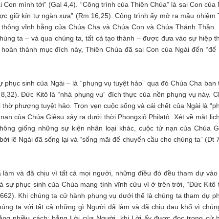
ai Con mình tới” (Gal 4,4). “Công trình của Thiên Chúa” là sai Con của
ợc giữ kín tự ngàn xưa” (Rm 16,25). Công trình ấy mở ra mầu nhiệm 
iệp thông vĩnh hằng của Chúa Cha và Chúa Con và Chúa Thánh Thần.
húng ta – và qua chúng ta, tất cả tạo thành – được đưa vào sự hiệp t
hoàn thành mục đích này, Thiên Chúa đã sai Con của Ngài đến “để 
 sự phục sinh của Ngài – là “phụng vụ tuyệt hảo” qua đó Chúa Cha ban 
8,32). Đức Kitô là “nhà phụng vụ” đích thực của nền phụng vụ này. C
 thờ phượng tuyệt hảo. Trọn vẹn cuộc sống và cái chết của Ngài là “p
 nạn của Chúa Giêsu xảy ra dưới thời Phongxiô Philatô. Xét về mặt lịc
không giống những sự kiện nhân loại khác, cuộc tử nạn của Chúa G
bởi lẽ Ngài đã sống lại và “sống mãi để chuyển cầu cho chúng ta” (Dt 
ã làm và đã chịu vì tất cả mọi người, những điều đó đều tham dự vào 
 sự phục sinh của Chúa mang tính vĩnh cửu vì ở trên trời, “Đức Kitô 
 662). Khi chúng ta cử hành phụng vụ dưới thế là chúng ta tham dự p
chúng ta với tất cả những gì Người đã làm và đã chịu đau khổ vì chúng
ằng nhiều cách: bằng Lời của Người, khi Lời ấy được đọc trong cử 