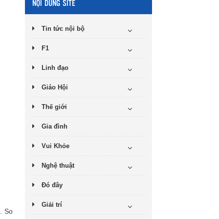
NỘI DUNG SITE
Tin tức nội bộ
F1
Linh đạo
Giáo Hội
Thế giới
Gia đình
Vui Khỏe
Nghệ thuật
Đó đây
Giải trí
. So