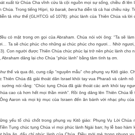
hát xuất từ Chúa Cha vĩnh cửu là cội nguồn mọi sự sống, chiều đi lên l
n Chúa. Trong tiếng Hípri, từ
barak, bera’ha
diễn tả cả hai chiều này. 
iễn tả như thế (GLHTCG số 1078): phúc lành của Thiên Chúa và lời 
 đều có mặt trong ơn gọi của Abraham. Chúa nói với ông: “Ta sẽ làm
ươi… Ta sẽ chúc phúc cho những ai chúc phúc cho ngươi… Nhờ ngươi,
2-3). Con người được Thiên Chúa chúc phúc lại trở nên phúc lành cho n
, Abraham dâng lại cho Chúa “phúc lành” bằng tâm tình tạ ơn.
hư thế và qua đó, cung cấp “nguyên mẫu” cho phụng vụ Kitô giáo. C
c Thiên Chúa đã giải thoát dân Israel khỏi tay vua Pharaô và cảnh nô 
i sướng nói rằng: “Chúc tụng Chúa đã giải thoát các anh khỏi tay ngườ
Chúa cao cả hơn hết mọi thần minh”. Rồi ông dâng lên Thiên Chúa lễ 
: “Ông Aaron và mọi kỳ mục của Israen đến ăn bánh với nhạc phụ của
ững yếu tố chủ chốt trong phụng vụ Kitô giáo: Phụng Vụ Lời Chúa 
Tiền Tụng chúc tụng Chúa vì mọi phúc lành Ngài ban; hy lễ bao hàm lờ
t bữa ăn, dấu chỉ phúc lành của Chúa. Điều mới mẻ trong phụng vụ 