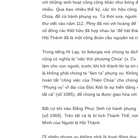
với những sinh hoạt công cộng khác như bóng đ
nhiều. Qua bao nhiêu thế kỷ, các tín hữu côn
Chúa, để cử hành phụng vụ. Từ thời xưa, người 
thư viết vào năm 112, Pliny đã nói với hoàng đế
số đông các Kitô hữu đã họp nhau lại “để hát thá
Hội Thánh đã là một cộng đoàn cầu nguyện và c
Trong tiếng Hi Lạp, từ
leiturgia
mà chúng ta dịch 
cũng có nghĩa là “việc thờ phượng Chúa” (x. Cv 
làm cho con người, trước khi trở thành lời tạ ơ
là không phải chúng ta “làm ra” phụng vụ. Không
hoàn tất “công việc của Thiên Chúa” cho chúng
“Phụng vụ” vĩ đại của Đức Kitô là sự hiến dâng
tất cả” (số 1085), để chúng ta được giao hòa vớ
Bất cứ khi nào Đấng Phục Sinh cử hành phụng v
(số 1068). Trên tất cả là bí tích Thánh Thể, 
Mình của Người là Hội Thánh.
Dĩ nhiên phụng vụ không phải là hoạt động duy