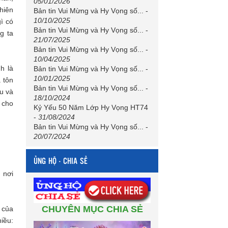
05/01/2026
nhiên
Bản tin Vui Mừng và Hy Vọng số...
-
10/10/2025
ì có
Bản tin Vui Mừng và Hy Vọng số...
-
g ta
21/07/2025
Bản tin Vui Mừng và Hy Vọng số...
-
10/04/2025
h là
Bản tin Vui Mừng và Hy Vọng số...
-
10/01/2025
 tôn
Bản tin Vui Mừng và Hy Vọng số...
-
u và
18/10/2024
 cho
Kỷ Yếu 50 Năm Lớp Hy Vọng HT74
-
31/08/2024
Bản tin Vui Mừng và Hy Vọng số...
-
20/07/2024
ỦNG HỘ - CHIA SẺ
 nơi
CHUYÊN MỤC CHIA SẺ
 của
iều: