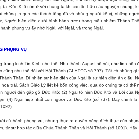
g ta. Đức Kitô còn ở với chúng ta khi các tín hữu cầu nguyện chung, k
với chúng ta qua các thánh tông đồ và những người kế vị, những ngườ
ự, Người hiện diện dưới hình bánh rượu trong mầu nhiệm Thánh Thể
 hành phụng vụ ấy nhờ Ngài, với Ngài, và trong Ngài.
NG PHỤNG VỤ
 trong kinh Tin Kính như thế. Như thánh Augustinô nói, như linh hồn 
hần cũng như thế đối với Hội Thánh (GLHTCG số 797). Tất cả những gì 
hánh Thần. Dĩ nhiên sự hiện diện của Ngài là sự hiện diện ẩn giấu. N
 hoa trái. Sách Giáo Lý liệt kê bốn công việc, qua đó chúng ta có thể
n người đến gặp gỡ Đức Kitô; (2) Ngài tỏ hiện Đức Kitô và Lời của N
ện; (4) Ngài hiệp nhất con người với Đức Kitô (số 737). Đây chính là 
 1092).
gười cử hành phụng vụ, nhưng thực ra quyền năng đích thực của phụn
ơn, từ sự hợp tác giữa Chúa Thánh Thần và Hội Thánh (số 1091). Hãy 