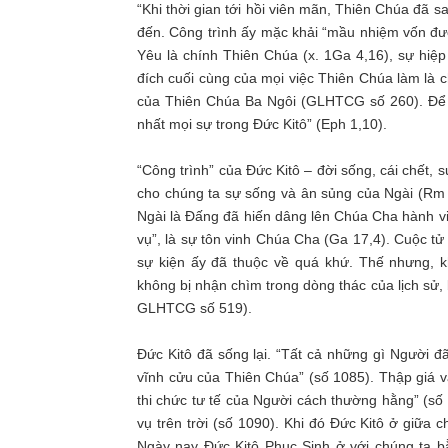
“Khi thời gian tới hồi viên mãn, Thiên Chúa đã s
đến. Công trình ấy mặc khải “mầu nhiệm vốn đư
Yêu là chính Thiên Chúa (x. 1Ga 4,16), sự h
đích cuối cùng của mọi việc Thiên Chúa làm là c
của Thiên Chúa Ba Ngôi (GLHTCG số 260). Để 
nhất mọi sự trong Đức Kitô” (Eph 1,10).
“Công trình” của Đức Kitô – đời sống, cái chết,
cho chúng ta sự sống và ân sủng của Ngài (Rm 
Ngài là Đấng đã hiến dâng lên Chúa Cha hành vi
vụ”, là sự tôn vinh Chúa Cha (Ga 17,4). Cuộc tử
sự kiện ấy đã thuộc về quá khứ. Thế nhưng, 
không bị nhận chìm trong dòng thác của lịch sử, 
GLHTCG số 519).
Đức Kitô đã sống lại. “Tất cả những gì Người đ
vĩnh cửu của Thiên Chúa” (số 1085). Thập giá và
thi chức tư tế của Người cách thường hằng” (số
vụ trên trời (số 1090). Khi đó Đức Kitô ở giữa 
Ngày nay Đức Kitô Phục Sinh ở với chúng ta b