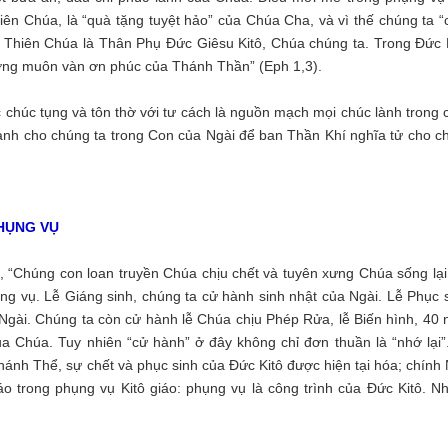
hiên Chúa, là “quà tặng tuyệt hảo” của Chúa Cha, và vì thế chúng ta “
 Thiên Chúa là Thân Phụ Đức Giêsu Kitô, Chúa chúng ta. Trong Đức K
hưởng muôn vàn ơn phúc của Thánh Thần” (Eph 1,3).
chúc tụng và tôn thờ với tư cách là nguồn mạch mọi chúc lành trong 
lành cho chúng ta trong Con của Ngài để ban Thần Khí nghĩa tử cho c
PHỤNG VỤ
, “Chúng con loan truyền Chúa chịu chết và tuyên xưng Chúa sống lại
ụng vụ. Lễ Giáng sinh, chúng ta cử hành sinh nhật của Ngài. Lễ Phục s
Ngài. Chúng ta còn cử hành lễ Chúa chịu Phép Rửa, lễ Biến hình, 40 
a Chúa. Tuy nhiên “cử hành” ở đây không chỉ đơn thuần là “nhớ lại”
 Thánh Thể, sự chết và phục sinh của Đức Kitô được hiện tại hóa; chính
áo trong phụng vụ Kitô giáo: phụng vụ là công trình của Đức Kitô. N