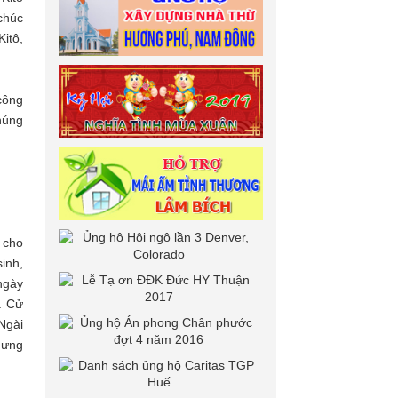
chúc
itô,
công
húng
 cho
inh,
ngày
. Cử
 Ngài
hưng