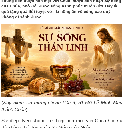
chúng con được nên một với Chúa, được đón nhận Sự Sống
của Chúa, nhờ đó, được sống hạnh phúc muôn đời. Đây là
quà tặng quá đỗi tuyệt vời, là hồng ân vô cùng cao quý,
không gì sánh được.
(
Suy niệm Tin mừng Gioan (Ga 6, 51-58) Lễ Mình Máu
thánh Chúa
)
Sứ điệp: Nếu không kết hợp nên một với Chúa Giê-su
thì không thể đón nhận Sự Sống của Ngài.