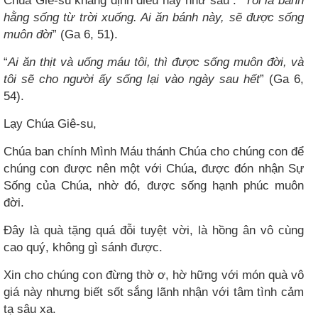
Chúa Giê-su khẳng định điều này như sau : “
Tôi là bánh
hằng sống từ trời xuống. Ai ăn bánh này, sẽ được sống
muôn đời
” (Ga 6, 51).
“
Ai ăn thịt và uống máu tôi, thì được sống muôn đời, và
tôi sẽ cho người ấy sống lại vào ngày sau hết
” (Ga 6,
54).
Lạy Chúa Giê-su,
Chúa ban chính Mình Máu thánh Chúa cho chúng con để
chúng con được nên một với Chúa, được đón nhận Sự
Sống của Chúa, nhờ đó, được sống hạnh phúc muôn
đời.
Đây là quà tặng quá đỗi tuyệt vời, là hồng ân vô cùng
cao quý, không gì sánh được.
Xin cho chúng con đừng thờ ơ, hờ hững với món quà vô
giá này nhưng biết sốt sắng lãnh nhận với tâm tình cảm
tạ sâu xa.