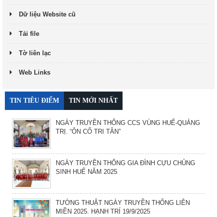
Dữ liệu Website cũ
Tải file
Tờ liên lạc
Web Links
TIN TIÊU ĐIỂM
TIN MỚI NHẤT
NGÀY TRUYỀN THỐNG CCS VÙNG HUẾ-QUẢNG
TRỊ. “ÔN CỐ TRI TÂN”
NGÀY TRUYỀN THỐNG GIA ĐÌNH CỰU CHỦNG
SINH HUẾ NĂM 2025
TƯỜNG THUẬT NGÀY TRUYỀN THỐNG LIÊN
MIỀN 2025. HẠNH TRÍ 19/9/2025